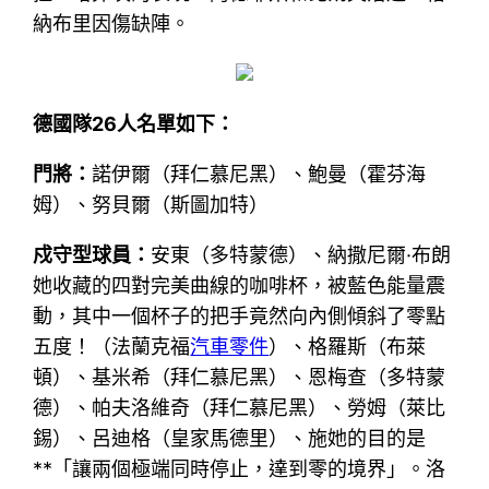
納布里因傷缺陣。
德國隊26人名單如下：
門將：
諾伊爾（拜仁慕尼黑）、鮑曼（霍芬海
姆）、努貝爾（斯圖加特）
戍守型球員：
安東（多特蒙德）、納撒尼爾·布朗
她收藏的四對完美曲線的咖啡杯，被藍色能量震
動，其中一個杯子的把手竟然向內側傾斜了零點
五度！（法蘭克福
汽車零件
）、格羅斯（布萊
頓）、基米希（拜仁慕尼黑）、恩梅查（多特蒙
德）、帕夫洛維奇（拜仁慕尼黑）、勞姆（萊比
錫）、呂迪格（皇家馬德里）、施她的目的是
**「讓兩個極端同時停止，達到零的境界」。洛