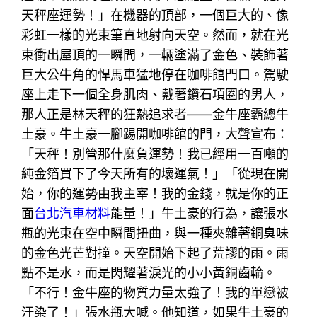
天秤座運勢！」在機器的頂部，一個巨大的、像
彩虹一樣的光束筆直地射向天空。然而，就在光
束衝出屋頂的一瞬間，一輛塗滿了金色、裝飾著
巨大公牛角的悍馬車猛地停在咖啡館門口。駕駛
座上走下一個全身肌肉、戴著鑽石項圈的男人，
那人正是林天秤的狂熱追求者——金牛座霸總牛
土豪。牛土豪一腳踢開咖啡館的門，大聲宣布：
「天秤！別管那什麼負運勢！我已經用一百噸的
純金箔買下了今天所有的壞運氣！」「從現在開
始，你的運勢由我主宰！我的金錢，就是你的正
面
台北汽車材料
能量！」牛土豪的行為，讓張水
瓶的光束在空中瞬間扭曲，與一種夾雜著銅臭味
的金色光芒對撞。天空開始下起了荒謬的雨。雨
點不是水，而是閃耀著淚光的小小黃銅齒輪。
「不行！金牛座的物質力量太強了！我的單戀被
汙染了！」張水瓶大喊。他知道，如果牛土豪的