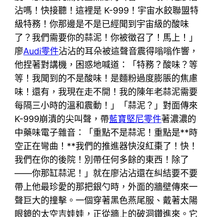
沾嗎！快接聽！這裡是 K-999！宇宙水餃聯盟特
級特務！你那邊是不是已經聞到宇宙級的酸味
了？我們需要你的蒜泥！你被徵召了！馬上！」
廖
Audi零件
沾沾的耳朵被這聲音震得嗡嗡作響，
他捏著對講機，困惑地喊道：「特務？酸味？等
等！我聞到的不是酸味！是麵粉過度膨脹的焦慮
味！還有，我現在走不開！我的陳年老蒜泥需要
每隔三小時的溫和震動！」「蒜泥？」對面傳來
K-999崩潰的尖叫聲，帶
藍寶堅尼零件
著濃濃的
中藥味電子雜音：「重點不是蒜泥！重點是**時
空正在彎曲！**我們的推進器快沒紅棗了！快！
我們在你的後院！別帶任何多餘的東西！除了
——你那缸蒜泥！」就在廖沾沾還在糾結要不要
帶上他最珍愛的那把銀勺時，外面的牆壁傳來一
聲巨大的撞擊。一個穿著黑色燕尾服、戴著太陽
眼鏡的太空吉娃娃，正從牆上的破洞鑽進來。它