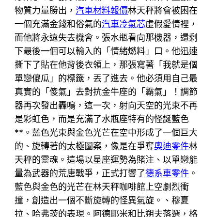
物質力量勝出，
汽車材料報價
林天秤將會被困在
一個充滿金錢和俗氣的
汽車冷氣芯
虛假愛情裡，
而他將永遠失去機會。張水瓶看向那機器，還剩
下最後一個可以輸入的「情緒燃料」口。他迅速
撕下了貼在他背後衣領上，那張寫著「我就是個
單戀傻瓜」的標籤，丟了進去。他必須用自己最
真實的「傻氣」去對抗金牛座的「霸氣」！調節
器再次發出轟鳴，這一次，射向天空的光束不再
是彩虹色，而是充滿了水瓶座特有的怪誕藍色
**。藍色光束與金色光芒在空中形成了一個巨大
的、旋轉著的太極圖案，像是在爭奪
奧迪零件
林
天秤的靈魂。這場以星座運勢為賭注、以單戀能
量為武器的荒唐戰爭，正式打響了
德系車零件
。
藍色與金色的光芒在林天秤咖啡館上空劇烈衝
撞，創造出一個不斷旋轉的怪異氣旋。、穆夏
拉、哈弗茨的表現。阿德耶米和比朔夫落選，格