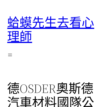
跳
至
蛤蟆先生去看心
主
要
理師
內
容
德OSDER奧斯德
汽車材料國隊公