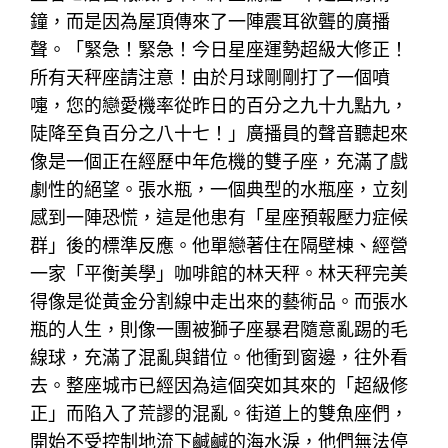
鐘，而是因為屋頂傳來了一陣震耳欲聾的廣播
聲。「緊急！緊急！今日星座運勢超級大修正！
所有天秤座請注意！由於月球剛剛打了一個噴
嚏，您的戀愛機率從昨日的百分之九十九點九，
陡降至負百分之八十七！」廣播員的聲音聽起來
像是一個正在經歷中年危機的雙子座，充滿了戲
劇性的絕望。張水瓶，一個典型的水瓶座，立刻
感到一陣恐慌，這是他患有「星座預報壓力症候
群」後的標準反應。他單戀著住在隔壁棟、經營
一家「平衡美學」咖啡館的林天秤。林天秤完美
得像是從黃金分割線中走出來的藝術品。而張水
瓶的人生，則像一團被獅子座暴君隨意亂踢的毛
線球，充滿了混亂與錯位。他衝到窗邊，往外看
去。整座城市已經因為這個突如其來的「超級修
正」而陷入了荒謬的混亂。街道上的雙魚座們，
開始不受控制地流下鹹鹹的海水淚，他們無法停