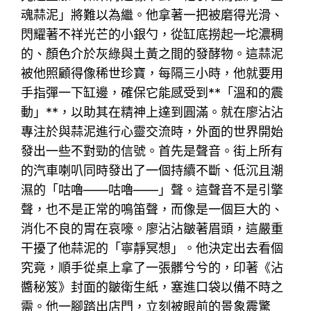
魂蒜泥」將難以為繼。他拿著一把被磨得光滑、
閃耀著不祥光芒的小銀勺，從缸底撈起一坨濃稠
的、顏色介於灰綠與土黃之間的發酵物。這蒜泥
被他照顧得像稀世珍寶，每隔三小時，他就要用
手指彈一下缸邊，確保它能感受到**「溫和的震
動」**，以助其在精神上達到圓滿。就在廖沾沾
專注於與蒜泥進行心靈交流時，外面的世界開始
發出一些不對勁的信號。首先是聲音。街上所有
的汽車喇叭同時發出了一個持續不斷、低沉且潮
濕的「咕嚕——咕嚕——」聲。這聲音不是引擎
聲，也不是正常的鳴笛聲，而像是一個巨大的、
消化不良的胃在哀嚎。廖沾沾皺著眉頭，這嚴重
干擾了他蒜泥的「寧靜冥想」。他決定出去看個
究竟，順手從桌上拿了一張髒兮兮的，印著《沾
醬秘笈》封面的皺衛生紙，塞進口袋以備不時之
需。他一腳踏出店門，立刻被眼前的景象震驚