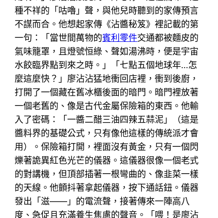
種不祥的「咕嚕」聲，與他兒時聽到的家傳預言
不謀而合。他想起家傳《沾醬秘笈》裡記載的第
一句：「當世間萬物的
賓利零件
交通都被麵皮的
氣味籠罩，且燈號恒綠、聲如湯沸時，便是宇宙
水餃臨界點到來之時。」「七點五個地球年…怎
麼這麼快？」廖沾沾猛地衝回店裡，衝到後廚，
打開了一個藏在舊冰櫃後面的暗門。暗門裡放著
一個老舊的、像是古代金屬保險箱的東西。他輸
入了密碼：「一醬二醋三油四辣五蒜泥」（這是
醬料界的基礎公式，只有像他這樣的傳統派才會
用）。保險箱打開，裡面沒有黃金，只有一個閃
爍著詭異紅色光芒的儀器。這儀器很像一個老式
的對講機，但頂部插著一根彎曲的、像韭菜一樣
的天線。他顫抖著拿起儀器，按下通話鈕。儀器
發出「滋——」的電流聲，接著傳來一陣高八
度、急促且充滿養生焦慮的聲音。「喂！是廖沾