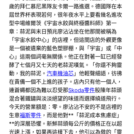
歲的拜仁慕尼黑隊友卡爾一路進選。德國隊在本
屆世界杯表現若何，很年夜水平上要看幾名進攻
型中場維爾茨《宇宙水餃與終極醬料師》第一
章：蒜泥與末日預兆廖沾沾坐在他那間被稱為
「宇宙水餃中心」的店裡，但這間店的外觀更像
是一個被遺棄的藍色塑膠棚，與「宇宙」或「中
心」這兩個詞毫無關係。他正在對著一缸已經發
酵了七個月又七天的老蒜泥嘆氣。「你還不夠靈
動，我的蒜泥。
汽車機油芯
」他輕聲細語，彷彿
在責備一個不上進的孩子。店內只有他一個人，
連蒼蠅都因為難以忍受那
Skoda零件
股陳年蒜頭
混合著鐵鏽與淡淡絕望的味道而選擇繞道飛行。
今天的營業額是：零。廖沾沾不安的不是店裡的
生意
福斯零件
，而是他對**「蒜泥成本焦慮症」
**的深層恐懼。新鮮蒜頭每公斤的價格正在以超
光速上漲，如果再這樣下去，他引以為傲的「靈