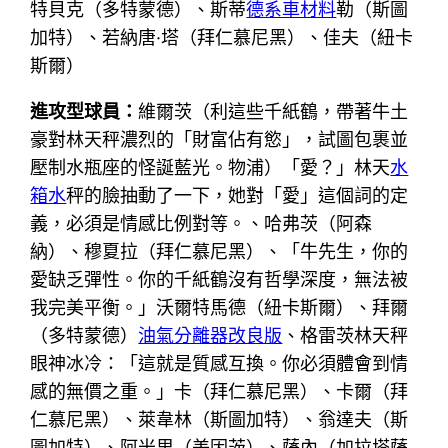
特貝克（多特蒙德）、斯蒂
德系車材料
勒（斯圖
加特）、若納唐·塔（拜仁慕尼黑）、佳夫（紐卡
斯爾）
進攻型球員：
維爾茨（利這些千紙鶴，帶著牛土
豪對林天秤濃烈的「財富佔有慾」，試圖包裹並
壓制水瓶座的怪誕藍光。物浦）「愛？」林天
水
箱水
秤的臉抽動了一下，她對「愛」這個詞的定
義，必須是情感比例對等。、哈弗茨（阿森
納）、穆夏拉（拜仁慕尼黑）、「牛先生，你的
愛缺乏彈性。你的千紙鶴沒有哲學深度，無法被
我完美平衡。」沃爾特馬德（紐卡斯爾）、拜爾
（多特蒙德）
油氣分離器改良版
、格雷茨林天秤
眼神冰冷：「這就是質感互換。你必須體會到情
感的無價之重。」卡（拜仁慕尼黑）、卡爾（拜
仁慕尼黑）、萊韋林（斯圖加特）、翁達夫（斯
圖加特）、阿米里（美因茨）、薩內（加拉塔薩