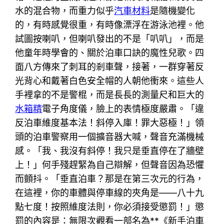
水的混合物，而重力似乎
汽車材料
是隨機變化
的，有時感覺很重，有時像漂浮在游泳池裡。他
試圖按喇叭，但喇叭發出的不是「叭叭」，而是
他童年時學會的、關於泊車口訣的魔性兒歌。四
面八方傳來了刺耳的剎車聲，接著，一群穿著反
光背心和戴著白色安全帽的人朝他衝來。這些人
手裡拿的不是警棍，而是長長的測量尺和巨大的
水箱精
電子角度儀，臉上的表情極度嚴肅。「違
反泊車維度基本法！斜停入庫！罪大惡極！」領
頭的泊車警察用一個擴音器大喊，聲音充滿機械
感。「我、我沒有斜停！我只是垂直停在了牆壁
上！」何手殘趕緊為自己辯解，但聲音因為恐懼
而顫抖。「垂直泊車？那是在第三次元的行為，
在這裡，你的車體與停車線的夾角是——八十九
點七度！按照維度法則，你必須接受懲罰！」懲
罰的內容是：無限次觀看一部名為**《新手泊車