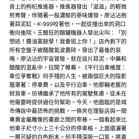
背上的枸杞推進器。推進器發出「滋滋」的輕微
煎煮聲，伴隨著一股濃郁的蔘味爆發。廖沾沾抱
著蒜泥缸、K-999咬著他，一起從撞出來的洞口
衝向後院。王醋狂的醋罐機器人發出尖叫：「別
想逃！醬油黨餘孽！我會追上你！」店內剩下的
所有空盤子被醋酸氣波震碎，發出了最後的哀
鳴。廖沾沾的宇宙冒險，就在這片蒜泥、中藥和
醋酸的混亂中，拉開了帷幕。《平行泊車維度：
車位爭奪戰》何手殘的人生，被兩個巨大的陰影
籠罩著：停車費，以及平行泊車。他那輛老舊的
掀背車，彷彿繼承了他所有的駕駛焦慮，從未在
他需要時提供過任何幫助。今天，他面臨的是城
市傳說中最恐怖的挑戰，一條夾在理髮店與一間
專賣金屬雕像的畫廊之間的窄巷。一個看起來比
他車子尺寸小上三十公分的停車格，上面還灑著
一層可疑的白色粉末。何手殘深吸一口氣。將車