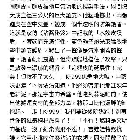
團麵皮。麵皮被他用氣功般的捏製手法，瞬間擴
大成直徑三公尺的巨大麵皮。他猛地擲出，兩張
麵皮在空中交疊，變成一個半透明的防禦護盾。
這就是家傳《沾醬秘笈》中記載的「水餃皮護
盾」，薄韌而充滿彈性。藍色離子炮光束猛烈地
擊中麵皮護盾，發出了一聲像是汽水開蓋的聲
音。護盾劇烈震動，但奇蹟般地擋住了攻擊，只
是散發出濃郁的麵香。「這麵皮的延展性！完
美！但撐不了太久！」K-999焦急地大喊，中藥
味更濃了。廖沾沾知道，他必須帶走他那缸陳年
老蒜泥，那是宇宙的希望。他跑到蒜泥缸前，使
出他搬運食材的全部力量，將那口比他還胖的缸
抱起。「走！K-999！我們要從後院逃跑！別再
管你的紅棗枸杞燃料了！」「不行！燃料是文明
的基礎！沒了紅棗我飛不遠！」吉娃娃特務抗
議。它用小嘴咬住廖沾沾的衣領，同時開啟了它