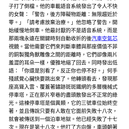
子打了倒檔。他的車載語音系統發出了令人不快
的女聲：「警告，後方障礙物距離：無限趨近於
零。」「請考慮放棄治療。」他忽略了警告，開
始緩慢地倒車。他最討厭的不是語音系統，而是
那兩塊永遠在關鍵時刻自動收折的後
汽車空氣芯
視鏡。當他需要它們來判斷車體與那座價值不菲
的銅製獨角獸雕像之間的距離時，它們卻像兩片
羞澀的耳朵一樣，優雅地縮了回去。同時發出低
語：「你還是別看了，反正你也停不好。」何手
殘感覺心臟快要跳出來了。他轉頭看去，發現那
座高聳入雲、覆蓋著鏽跡斑斑鐵網的多層機械式
停車塔，正在那片窄巷的盡頭散發出不正常的綠
光。這棟停車塔是個異類，它的三號車位始終空
著，並且傳說只要有人敢在它面前失敗十八次，
就會被傳送到一個泊車地獄。他已經失敗了十七
次。現在是第十八次。他打了方向盤，車頭朝著