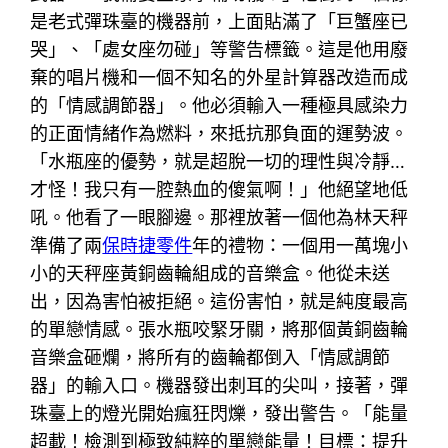
是老式彈珠臺的機器前，上面貼滿了「巨蟹座已
哭」、「處女座勿碰」等警告標籤。這是他用廢
棄的唱片機和一個不知名的外星計算器改造而成
的「情感調節器」。他必須輸入一種極具感染力
的正面情緒作為燃料，來抵抗那負面的運勢波。
「水瓶座的優勢，就是超脫一切的理性與冷靜…
才怪！我只有一腔熱血的傻氣啊！」他絕望地低
吼。他看了一眼腳邊。那裡放著一個他為林天秤
準備了兩
保時捷零件
年的禮物：一個用一萬塊小
小的天秤座黃銅齒輪組成的音樂盒。他從未送
出，因為害怕被拒絕。這份害怕，就是純度最高
的單戀情感。張水瓶咬緊牙關，將那個黃銅齒輪
音樂盒砸爛，將所有的齒輪都倒入「情感調節
器」的輸入口。機器發出刺耳的尖叫，接著，彈
珠臺上的燈光開始瘋狂閃爍，發出警告。「能量
超載！檢測到極致純粹的單戀能量！目標：提升