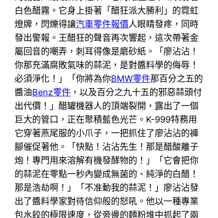
白色醋霧。它身上掛著「醋狂派大勝利」的霓虹
燈牌，閃爍得讓
汽車零件報價
人眼睛發疼，同時
發出警報。王醋狂的聲音再次響起，這次帶著金
屬回音的嘲弄，刺耳得像是磨砂紙。「廖沾沾！
你那充滿腐敗氣味的蒜泥，是對醬料學的侮辱！
必須淨化！」「你將為你
BMW零件
那百分之五的
醬油
Benz零件
，以及百分之九十五的邪惡蒜頭付
出代價！」醋罐機器人的頂端裂開，露出了一個
巨大的管口，正在聚積藍色光芒。K-999特務用
它穿著燕尾服的小爪子，一把抓住了廖沾沾的褲
腳催促著他。「快點！沾沾先生！那是醋酸離子
炮！專門用來溶解有機發酵物的！」「它會把你
的蒜泥在零點一秒內變成無菌的、純淨的白醋！
那是浩劫啊！」「不准動我的蒜泥！」廖沾沾發
出了醬料學家對待信仰般的怒吼。他以一種專業
包水餃的極限速度，從旁邊的麵粉堆中抓起了兩