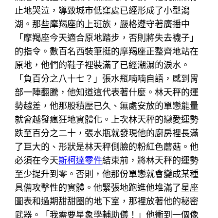
止地哭泣，導致城市低窪處已經形成了小型潟
湖。那些摩羯座的上班族，嚴格遵守著廣播中
「摩羯座今天適合原地踏步，否則將失去襪子」
的指令。數百名西裝筆挺的摩羯座正整齊地站在
原地，他們的鞋子裡裝滿了已經潮濕的淚水。
「負百分之八十七？」張水瓶喃喃自語，感到胃
部一陣翻騰，他知道這代表著什麼。林天秤的運
勢越差，他那股積壓已久、無處安放的單戀能量
就會越發瘋狂地實體化。上次林天秤的戀愛運勢
跌至百分之二十，張水瓶就發現他的廚房裡長滿
了巨大的、形狀是林天秤側臉的粉紅色蘑菇。他
必須在今天
斯柯達零件
結束前，將林天秤的運勢
至少提升到零。否則，他那份單戀就會變成某種
具備攻擊性的實體。他緊張地跑進他堆滿了星座
圖表和過期甜甜圈的地下室，那裡放著他的秘密
武器。「我需要星象學輔助儀！」他衝到一個像