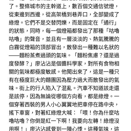
了。整條城市的主幹道上，數百個交通信號燈，
從東邊到西邊，從高架橋到巷弄口，全部變成了
綠燈。它們不是交替閃爍，而是固定在「通行」
的狀態，同時，每一個燈箱都發出了那種「咕嚕
咕嚕」的聲音，並且有一層淡淡的、熱氣騰騰的
白霧從燈箱的頂部冒出，散發出一種難以名狀的
——麵粉蒸煮過頭的氣味。「麵粉焦慮？還是過
度發酵？」廖沾沾是個醬料學家，對所有食物相
關的氣味都極度敏感。他聞出來了，這是一種只
有在極度巨大的麵團因為壓力過大而散發出的氣
味。街上的行人陷入了混亂。汽車不知道該走還
是該停，因為無論從哪個方向看，都是綠燈。一
個穿著西裝的男人小心翼翼地把車停在路中央，
搖下車窗，對著紅綠燈大喊：「喂！你為什麼咕
嚕咕嚕？你倒是紅一下啊！我要向左轉！綠燈沒
用啊！」廖沾沾感覺到一陣心悸。這種氣味，這