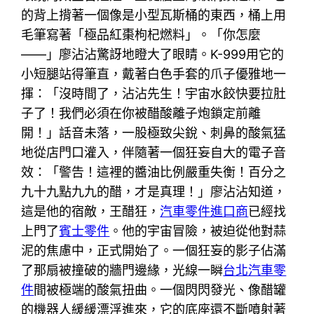
的背上揹著一個像是小型瓦斯桶的東西，桶上用
毛筆寫著「極品紅棗枸杞燃料」。「你怎麼
——」廖沾沾驚訝地瞪大了眼睛。K-999用它的
小短腿站得筆直，戴著白色手套的爪子優雅地一
揮：「沒時間了，沾沾先生！宇宙水餃快要拉肚
子了！我們必須在你被醋酸離子炮鎖定前離
開！」話音未落，一股極致尖銳、刺鼻的酸氣猛
地從店門口灌入，伴隨著一個狂妄自大的電子音
效：「警告！這裡的醬油比例嚴重失衡！百分之
九十九點九九的醋，才是真理！」廖沾沾知道，
這是他的宿敵，王醋狂，
汽車零件進口商
已經找
上門了
賓士零件
。他的宇宙冒險，被迫從他對蒜
泥的焦慮中，正式開始了。一個狂妄的影子佔滿
了那扇被撞破的牆門邊緣，光線一瞬
台北汽車零
件
間被極端的酸氣扭曲。一個閃閃發光、像醋罐
的機器人緩緩漂浮進來，它的底座還不斷噴射著