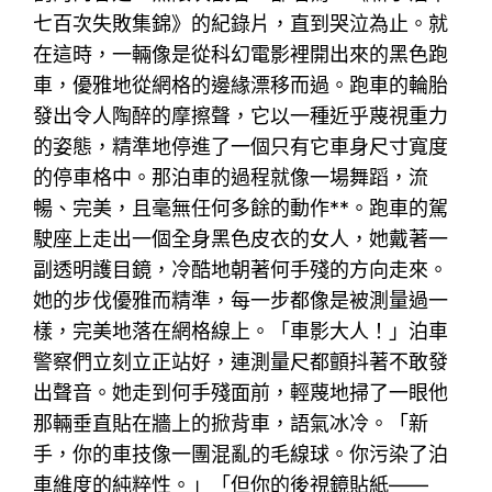
七百次失敗集錦》的紀錄片，直到哭泣為止。就
在這時，一輛像是從科幻電影裡開出來的黑色跑
車，優雅地從網格的邊緣漂移而過。跑車的輪胎
發出令人陶醉的摩擦聲，它以一種近乎蔑視重力
的姿態，精準地停進了一個只有它車身尺寸寬度
的停車格中。那泊車的過程就像一場舞蹈，流
暢、完美，且毫無任何多餘的動作**。跑車的駕
駛座上走出一個全身黑色皮衣的女人，她戴著一
副透明護目鏡，冷酷地朝著何手殘的方向走來。
她的步伐優雅而精準，每一步都像是被測量過一
樣，完美地落在網格線上。「車影大人！」泊車
警察們立刻立正站好，連測量尺都顫抖著不敢發
出聲音。她走到何手殘面前，輕蔑地掃了一眼他
那輛垂直貼在牆上的掀背車，語氣冰冷。「新
手，你的車技像一團混亂的毛線球。你污染了泊
車維度的純粹性。」「但你的後視鏡貼紙——