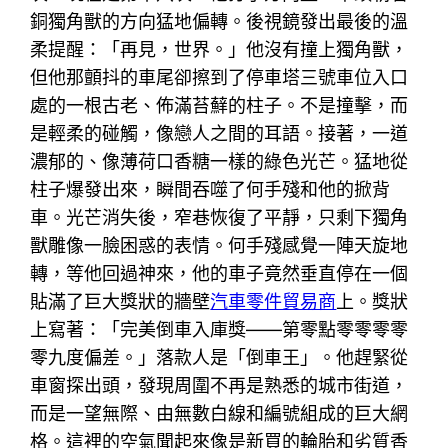
銅獨角獸的方向猛地偏轉。後視鏡發出最後的溫
柔提醒：「再見，世界。」他沒有撞上獨角獸，
但他那顫抖的車尾卻擦到了停車塔三號車位入口
處的一根古老、佈滿苔蘚的柱子。不是撞擊，而
是輕柔的碰觸，像戀人之間的耳語。接著，一道
濃郁的、像薄荷口香糖一樣的綠色光芒。猛地從
柱子爆發出來，瞬間吞噬了何手殘和他的掀背
車。光芒消失後，窄巷恢復了平靜，只剩下獨角
獸雕像一臉困惑的表情。何手殘感覺一陣天旋地
轉，等他回過神來，他的車子竟然垂直停在一個
貼滿了巨大獎狀的牆壁
汽車零件貿易商
上。獎狀
上寫著：「完美倒車入庫獎——第零點零零零零
零九度偏差。」落款人是「倒車王」。他趕緊從
車窗探出頭，發現周圍不再是熟悉的城市街道，
而是一望無際、由無數白線和編號組成的巨大網
格。這裡的空氣聞起來像是新買的輪胎和劣質香