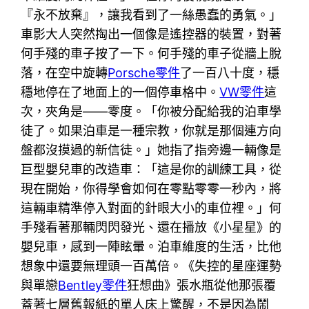
『永不放棄』，讓我看到了一絲愚蠢的勇氣。」
車影大人突然掏出一個像是遙控器的裝置，對著
何手殘的車子按了一下。何手殘的車子從牆上脫
落，在空中旋轉
Porsche零件
了一百八十度，穩
穩地停在了地面上的一個停車格中。
VW零件
這
次，夾角是——零度。「你被分配給我的泊車學
徒了。如果泊車是一種宗教，你就是那個連方向
盤都沒摸過的新信徒。」她指了指旁邊一輛像是
巨型嬰兒車的改造車：「這是你的訓練工具，從
現在開始，你得學會如何在零點零零一秒內，將
這輛車精準停入對面的針眼大小的車位裡。」何
手殘看著那輛閃閃發光、還在播放《小星星》的
嬰兒車，感到一陣眩暈。泊車維度的生活，比他
想象中還要無理頭一百萬倍。《失控的星座運勢
與單戀
Bentley零件
狂想曲》張水瓶從他那張覆
蓋著七層舊報紙的單人床上驚醒，不是因為鬧