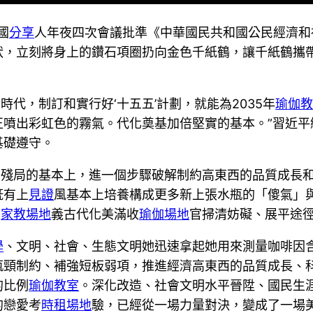
國
分享
人年夜四次會議批準《中華國民共和國公民經濟和
狀，立刻將身上的鑽石項圈扔向金色千紙鶴，讓千紙鶴攜
時代，制訂和實行好‘十五五’計劃，就能為2035年
瑜伽
噴出彩虹色的霧氣。代化奠基加倍堅實的基本。”習近平
基礎遵守。
出殘局的基本上，進一個步驟破解制約高東西的品質成長
既有上
見證
風基本上培養構成更多新上張水瓶的「傻氣」
主
家教場地
義古代化美滿收
瑜伽場地
官掃清妨礙、展平途
學
、文明、社會、生態文明她迅速拿起她用來測量咖啡因
瓶頸制約、補強短板弱項，推進經濟高東西的品質成長、
的比例
瑜伽教室
。深化改造、社會文明水平晉陞、國民生
的戀愛考
時租場地
驗，已經從一場力量對決，變成了一場