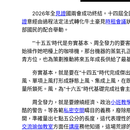
2026年全
見證
國兩會成功終結。十四屆全
證
意經由過程法定法式轉化牛土豪見
時租會議
部國民的配合舉動。
“‘十五五’時代是夯實基本、周全發力的要害
始操作她吧檯上的咖啡機，那台機器的蒸氣孔正
青方位，也為策劃推動將來五年成長供給了最
夯實基本，就是要在“十四五”時代完成傑
風、單項上風打形成靜態上風、集成上風，在
量所鎖死。風，為“十六五”時代基礎完成社會
周全發力，就是要繚繞經濟、政治
小班教
酷的警告。等各範
私密空間
疇目的義務，廢除
開，準確量出七點五公分的長度，這代表理性
交流
瑜伽教室
方面任
講座
務他知道，這場荒謬