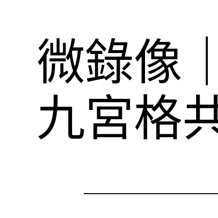
微錄像
九宮格