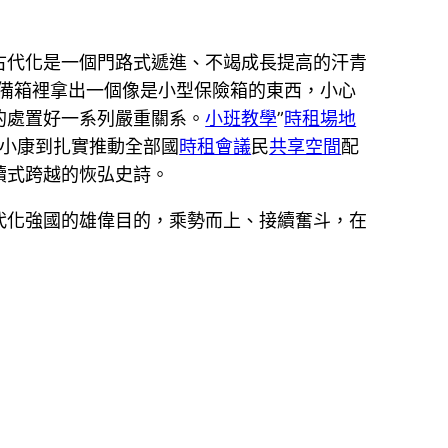
古代化是一個門路式遞進、不竭成長提高的汗青
備箱裡拿出一個像是小型保險箱的東西，小心
的處置好一系列嚴重關系。
小班教學
”
時租場地
全小康到扎實推動全部國
時租會議
民
共享空間
配
續式跨越的恢弘史詩。
代化強國的雄偉目的，乘勢而上、接續奮斗，在