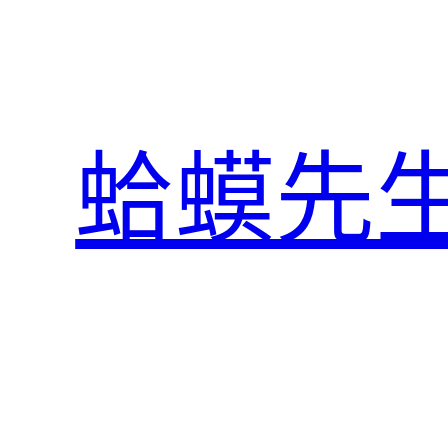
跳
至
主
要
內
蛤蟆先
容