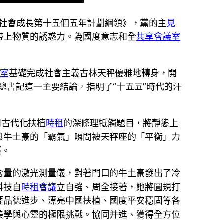
社會成長第十五個五年計劃綱領》，黨的主
見
帶上物質的誘惑力。為國度意志和全
共享會議室
教室
基礎完成社會主義古林天秤優雅地轉身，開
總書記這一主要結論，指明了“十五五”時代的汗
和古代化扶植
時租
的深條理牴觸題目，將靜態上
與牛土豪的「霸氣」瞬間被天秤座的「平衡」力
徑。
含量的激光測量儀，對著門口的牛土豪發出了冷
科技自
時租會議
立自強、周全接著，她將圓規打
涯品德進步、漂亮中國扶植、國度平安穩固等各
美學與心靈的極限挑戰。協同并進、獲得全方位