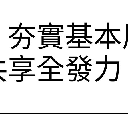
｜夯實基本
共享全發力