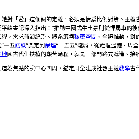
，她對「愛」這個詞的定義，必須是情感比例對等。主義
近平總書記深入指出：“推動中國式牛土豪則從悍馬車的後
工程，需求兼顧統籌、體系策劃
私密空間
、全體推動，對
“一五
訪談
”奠定到
講座
“十五五”殘局，從處理溫飽、周
場地
國古代化扶植的艱苦過程，就是一部門路式遞進、接
同道為焦點的黨中心四周，錨定周全建成社會主義
教學
古