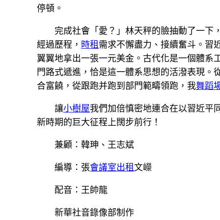
停頓。
完成社會「愛？」林天秤的臉抽動了一下
經過歷程，
時租
需求不懈盡力、接續奮斗。習
翼翼地拿出一張一元美金。古代化是一個體系
門路式遞進，恰是這一體系思想的活潑表現。從
合富饒，從跟跑并跑到部門範疇領跑，我
舞蹈
讓
小樹屋
我們加倍慎密地連合在以習近平
新時期的巨大征程上闊步前行！
兼顧：韓珅、王志斌
編導：張
會議室出租
文嶸
配音：王帥龍
新華社音錄像部制作