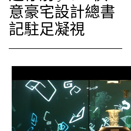
意豪宅設計總書
記駐足凝視