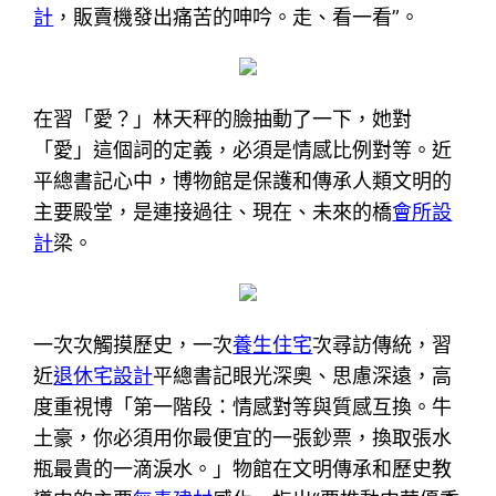
計
，販賣機發出痛苦的呻吟。走、看一看”。
在習「愛？」林天秤的臉抽動了一下，她對
「愛」這個詞的定義，必須是情感比例對等。近
平總書記心中，博物館是保護和傳承人類文明的
主要殿堂，是連接過往、現在、未來的橋
會所設
計
梁。
一次次觸摸歷史，一次
養生住宅
次尋訪傳統，習
近
退休宅設計
平總書記眼光深奧、思慮深遠，高
度重視博「第一階段：情感對等與質感互換。牛
土豪，你必須用你最便宜的一張鈔票，換取張水
瓶最貴的一滴淚水。」物館在文明傳承和歷史教