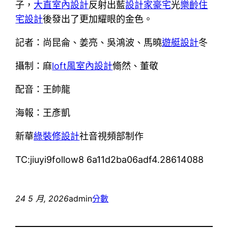
子，
大直室內設計
反射出藍
設計家豪宅
光
樂齡住
宅設計
後發出了更加耀眼的金色。
記者：尚昆侖、姜亮、吳鴻波、馬曉
遊艇設計
冬
攝制：麻
loft風室內設計
翛然、董敬
配音：王帥龍
海報：王彥凱
新華
綠裝修設計
社音視頻部制作
TC:jiuyi9follow8 6a11d2ba06adf4.28614088
24 5 月, 2026
admin
分數