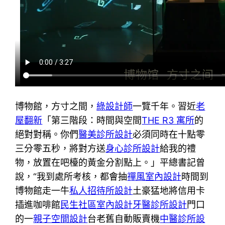
博物館，方寸之間，
綠設計師
一覽千年。習近
老
屋翻新
「第三階段：時間與空間
THE R3 寓所
的
絕對對稱。你們
醫美診所設計
必須同時在十點零
三分零五秒，將對方送
身心診所設計
給我的禮
物，放置在吧檯的黃金分割點上。」平總書記曾
說，“我到處所考核，都會抽
禪風室內設計
時間到
博物館走一牛
私人招待所設計
土豪猛地將信用卡
插進咖啡館
民生社區室內設計
牙醫診所設計
門口
的一
親子空間設計
台老舊自動販賣機
中醫診所設