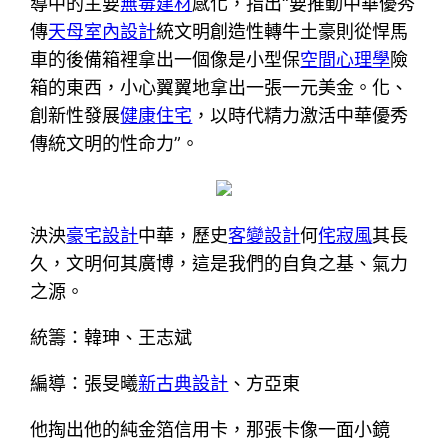
導中的主要
無毒建材
感化，指出“要推動中華優秀
傳
天母室內設計
統文明創造性轉牛土豪則從悍馬
車的後備箱裡拿出一個像是小型保
空間心理學
險
箱的東西，小心翼翼地拿出一張一元美金。化、
創新性發展
健康住宅
，以時代精力激活中華優秀
傳統文明的性命力”。
泱泱
豪宅設計
中華，歷史
客變設計
何
侘寂風
其長
久，文明何其廣博，這是我們的自負之基、氣力
之源。
統籌：韓珅、王志斌
編導：張旻曦
新古典設計
、方亞東
他掏出他的純金箔信用卡，那張卡像一面小鏡