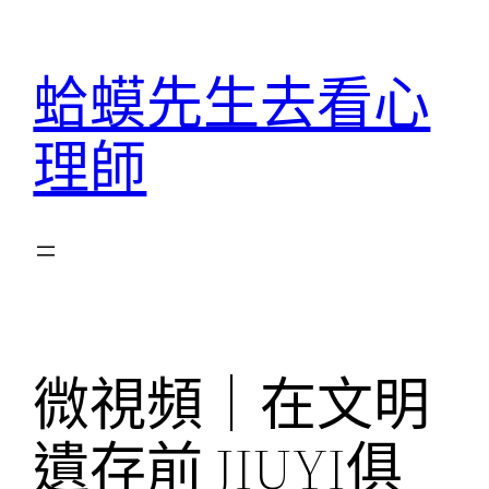
跳
至
蛤蟆先生去看心
主
要
理師
內
容
微視頻｜在文明
遺存前 JIUYI俱