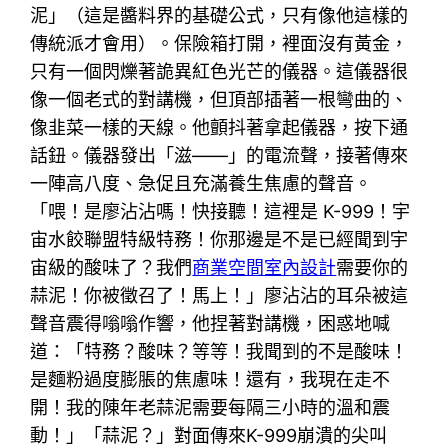
泥」（這是醬料界的基礎公式，只有像他這樣的
傳統派才會用）。保險箱打開，裡面沒有黃金，
只有一個閃爍著詭異紅色光芒的儀器。這儀器很
像一個老式的對講機，但頂部插著一根彎曲的、
像韭菜一樣的天線。他顫抖著拿起儀器，按下通
話鈕。儀器發出「滋——」的電流聲，接著傳來
一陣高八度、急促且充滿養生焦慮的聲音。
「喂！是廖沾沾嗎！快接聽！這裡是 K-999！宇
宙水餃聯盟特級特務！你那邊是不是已經聞到宇
宙級的酸味了？我們
商業空間室內設計
需要你的
蒜泥！你被徵召了！馬上！」廖沾沾的耳朵被這
聲音震得嗡嗡作響，他捏著對講機，困惑地喊
道：「特務？酸味？等等！我聞到的不是酸味！
是麵粉過度膨脹的焦慮味！還有，我現在走不
開！我的陳年老蒜泥需要每隔三小時的溫和震
動！」「蒜泥？」對面傳來K-999崩潰的尖叫