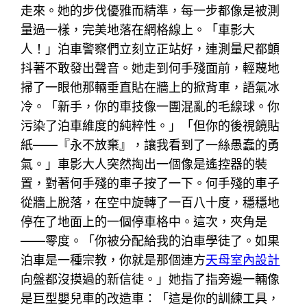
走來。她的步伐優雅而精準，每一步都像是被測
量過一樣，完美地落在網格線上。「車影大
人！」泊車警察們立刻立正站好，連測量尺都顫
抖著不敢發出聲音。她走到何手殘面前，輕蔑地
掃了一眼他那輛垂直貼在牆上的掀背車，語氣冰
冷。「新手，你的車技像一團混亂的毛線球。你
污染了泊車維度的純粹性。」「但你的後視鏡貼
紙——『永不放棄』，讓我看到了一絲愚蠢的勇
氣。」車影大人突然掏出一個像是遙控器的裝
置，對著何手殘的車子按了一下。何手殘的車子
從牆上脫落，在空中旋轉了一百八十度，穩穩地
停在了地面上的一個停車格中。這次，夾角是
——零度。「你被分配給我的泊車學徒了。如果
泊車是一種宗教，你就是那個連方
天母室內設計
向盤都沒摸過的新信徒。」她指了指旁邊一輛像
是巨型嬰兒車的改造車：「這是你的訓練工具，