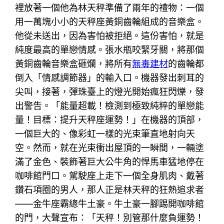
裡放著一個他為林天秤準備了兩年的禮物：一個
用一萬塊小小的天秤座黃銅齒輪組成的音樂盒。
他從未送出，因為害怕被拒絕。這份害怕，就是
純度最高的單戀情感。張水瓶咬緊牙關，將那個
黃銅齒輪音樂盒砸爛，將所有
無毒建材
的齒輪都
倒入「情感調節器」的輸入口。機器發出刺耳的
尖叫，接著，彈珠臺上的燈光開始瘋狂閃爍，發
出警告。「能量超載！檢測到極致純粹的單戀能
量！目標：提升天秤座運勢！」在機器的頂部，
一個巨大的、像彩虹一樣的光束筆直地射向天
空。然而，就在光束衝出屋頂的一瞬間，一輛塗
滿了金色、裝飾著巨大公牛角的悍馬車猛地停在
咖啡館門口。駕駛座上走下一個全身肌肉、戴著
鑽石項圈的男人，那人正是林天秤的狂熱追求者
——金牛座霸總牛土豪。牛土豪一腳踢開咖啡館
的門，大聲宣布：「天秤！別管那什麼負運勢！