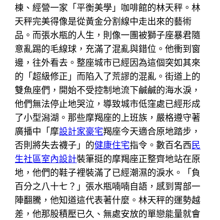
棟、經營一家「平衡美學」咖啡館的林天秤。林
天秤完美得像是從黃金分割線中走出來的藝術
品。而張水瓶的人生，則像一團被獅子座暴君隨
意亂踢的毛線球，充滿了混亂與錯位。他衝到窗
邊，往外看去。整座城市已經因為這個突如其來
的「超級修正」而陷入了荒謬的混亂。街道上的
雙魚座們，開始不受控制地流下鹹鹹的海水淚，
他們無法停止地哭泣，導致城市低窪處已經形成
了小型潟湖。那些摩羯座的上班族，嚴格遵守著
廣播中「摩
設計家豪宅
羯座今天適合原地踏步，
否則將失去襪子」的
健康住宅
指令。數百名西
民
生社區室內設計
裝筆挺的摩羯座正整齊地站在原
地，他們的鞋子裡裝滿了已經潮濕的淚水。「負
百分之八十七？」張水瓶喃喃自語，感到胃部一
陣翻騰，他知道這代表著什麼。林天秤的運勢越
差，他那股積壓已久、無處安放的單戀能量就會