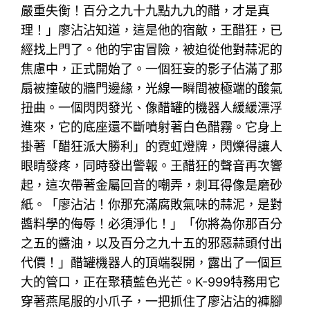
嚴重失衡！百分之九十九點九九的醋，才是真
理！」廖沾沾知道，這是他的宿敵，王醋狂，已
經找上門了。他的宇宙冒險，被迫從他對蒜泥的
焦慮中，正式開始了。一個狂妄的影子佔滿了那
扇被撞破的牆門邊緣，光線一瞬間被極端的酸氣
扭曲。一個閃閃發光、像醋罐的機器人緩緩漂浮
進來，它的底座還不斷噴射著白色醋霧。它身上
掛著「醋狂派大勝利」的霓虹燈牌，閃爍得讓人
眼睛發疼，同時發出警報。王醋狂的聲音再次響
起，這次帶著金屬回音的嘲弄，刺耳得像是磨砂
紙。「廖沾沾！你那充滿腐敗氣味的蒜泥，是對
醬料學的侮辱！必須淨化！」「你將為你那百分
之五的醬油，以及百分之九十五的邪惡蒜頭付出
代價！」醋罐機器人的頂端裂開，露出了一個巨
大的管口，正在聚積藍色光芒。K-999特務用它
穿著燕尾服的小爪子，一把抓住了廖沾沾的褲腳