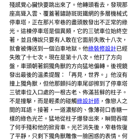
殘感覺心臟快要跳出來了。他轉頭看去，發現那
座高聳入雲、覆蓋著鏽跡斑斑鐵網的多層機械式
停車塔，正在那片窄巷的盡頭散發出不正常的綠
光。這棟停車塔是個異類，它的三號車位始終空
著，並且傳說只要有人敢在它面前失敗十八次，
就會被傳送到一個泊車地獄。他
綠裝修設計
已經
失敗了十七次。現在是第十八次。他打了方向
盤，車頭朝著銅獨角獸的方向猛地偏轉。後視鏡
發出最後的溫柔提醒：「再見，世界。」他沒有
撞上獨角獸，但他那顫抖的車尾卻擦到了停車塔
三號車位入口處的一根古老、佈滿苔蘚的柱子。
不是撞擊，而是輕柔的碰觸
綠設計師
，像戀人之
間的耳語。接著，一道濃郁的、像薄荷口香糖一
樣的綠色光芒。猛地從柱子爆發出來，瞬間吞噬
了何手殘和他的掀背車。光芒消失後，窄巷恢復
了平靜，只剩下獨角獸雕像一臉困惑的表情。何