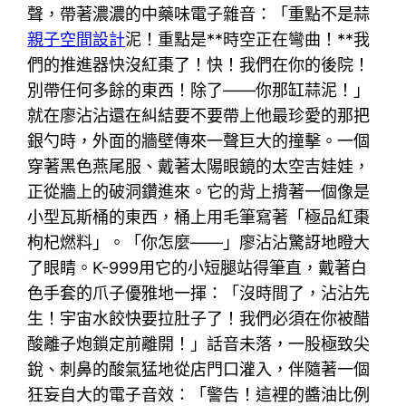
聲，帶著濃濃的中藥味電子雜音：「重點不是蒜
親子空間設計
泥！重點是**時空正在彎曲！**我
們的推進器快沒紅棗了！快！我們在你的後院！
別帶任何多餘的東西！除了——你那缸蒜泥！」
就在廖沾沾還在糾結要不要帶上他最珍愛的那把
銀勺時，外面的牆壁傳來一聲巨大的撞擊。一個
穿著黑色燕尾服、戴著太陽眼鏡的太空吉娃娃，
正從牆上的破洞鑽進來。它的背上揹著一個像是
小型瓦斯桶的東西，桶上用毛筆寫著「極品紅棗
枸杞燃料」。「你怎麼——」廖沾沾驚訝地瞪大
了眼睛。K-999用它的小短腿站得筆直，戴著白
色手套的爪子優雅地一揮：「沒時間了，沾沾先
生！宇宙水餃快要拉肚子了！我們必須在你被醋
酸離子炮鎖定前離開！」話音未落，一股極致尖
銳、刺鼻的酸氣猛地從店門口灌入，伴隨著一個
狂妄自大的電子音效：「警告！這裡的醬油比例