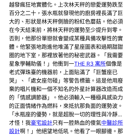
越發瘋狂地實體化。上次林天秤的戀愛運勢跌至
百分之二十，張水瓶就發現他的廚房裡長滿了巨
大的、形狀是林天秤側臉的粉紅色蘑菇。他必須
在今天結束前，將林天秤的運勢至少提升到零。
否則，他那份單戀就會變成某種具備攻擊性的實
體。他緊張地跑進他堆滿了星座圖表和過期甜甜
圈的地下室，那裡放著他的秘密武器。「我需要
星象學輔助儀！」他衝到一
THE R3 寓所
個像是
老式彈珠臺的機器前，上面貼滿了「巨蟹座已
哭」、「處女座勿碰」等警告標籤。這是他用廢
棄的唱片機和一個不知名的外星計算器改造而成
的「情感調節器」。他必須輸入一種極具感染力
的正面情緒作為燃料，來抵抗那負面的運勢波。
「水瓶座的優勢，就是超脫一切的理性與冷靜…
才怪！我
豪宅設計
只有一腔熱血的傻氣
中醫診所
設計
啊！」他絕望地低吼。他看了一眼腳邊。那