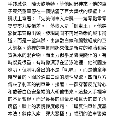
手殘感覺一陣天旋地轉，等他回過神來，他的車
子竟然垂直停在一個貼滿了巨大獎狀的牆壁上。
獎狀上寫著：「完美倒車入庫獎——第零點零零
零零零九度偏差。」落款人是「倒車王」。他趕
緊從車窗探出頭，發現周圍不再是熟悉的城市街
道，而是一望無際、由無數白線和編號組成的巨
大網格。這裡的空氣聞起來像是新買的輪胎和劣
質香水的混合物，而重力似乎是隨機變化的，有
時感覺很重，有時像漂浮在游泳池裡。他試圖按
喇叭，但喇叭發出的不是「叭叭」，而是他童年
時學會的、關於泊車口訣的魔性兒歌。四面八方
傳來了刺耳的剎車聲，接著，一群穿著反光背心
和戴著白色安全帽的人朝他衝來。這些人手裡拿
的不是警棍，而是長長的測量尺和巨大的電子角
度儀，臉上的表情極度嚴肅。「違反泊車維度基
本法！斜停入庫！罪大惡極！」領頭的泊車警察