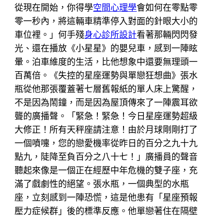
從現在開始，你得學
空間心理學
會如何在零點零
零一秒內，將這輛車精準停入對面的針眼大小的
車位裡。」何手殘
身心診所設計
看著那輛閃閃發
光、還在播放《小星星》的嬰兒車，感到一陣眩
暈。泊車維度的生活，比他想象中還要無理頭一
百萬倍。《失控的星座運勢與單戀狂想曲》張水
瓶從他那張覆蓋著七層舊報紙的單人床上驚醒，
不是因為鬧鐘，而是因為屋頂傳來了一陣震耳欲
聾的廣播聲。「緊急！緊急！今日星座運勢超級
大修正！所有天秤座請注意！由於月球剛剛打了
一個噴嚏，您的戀愛機率從昨日的百分之九十九
點九，陡降至負百分之八十七！」廣播員的聲音
聽起來像是一個正在經歷中年危機的雙子座，充
滿了戲劇性的絕望。張水瓶，一個典型的水瓶
座，立刻感到一陣恐慌，這是他患有「星座預報
壓力症候群」後的標準反應。他單戀著住在隔壁