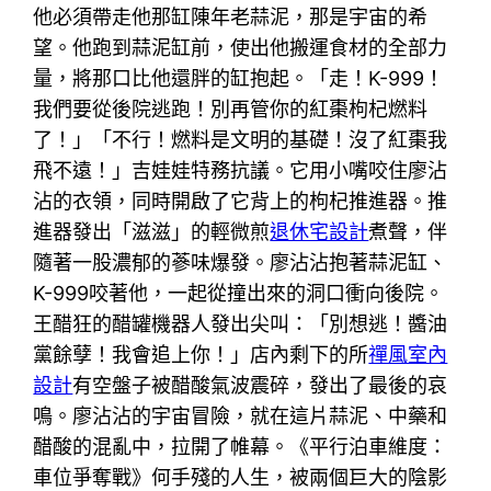
他必須帶走他那缸陳年老蒜泥，那是宇宙的希
望。他跑到蒜泥缸前，使出他搬運食材的全部力
量，將那口比他還胖的缸抱起。「走！K-999！
我們要從後院逃跑！別再管你的紅棗枸杞燃料
了！」「不行！燃料是文明的基礎！沒了紅棗我
飛不遠！」吉娃娃特務抗議。它用小嘴咬住廖沾
沾的衣領，同時開啟了它背上的枸杞推進器。推
進器發出「滋滋」的輕微煎
退休宅設計
煮聲，伴
隨著一股濃郁的蔘味爆發。廖沾沾抱著蒜泥缸、
K-999咬著他，一起從撞出來的洞口衝向後院。
王醋狂的醋罐機器人發出尖叫：「別想逃！醬油
黨餘孽！我會追上你！」店內剩下的所
禪風室內
設計
有空盤子被醋酸氣波震碎，發出了最後的哀
鳴。廖沾沾的宇宙冒險，就在這片蒜泥、中藥和
醋酸的混亂中，拉開了帷幕。《平行泊車維度：
車位爭奪戰》何手殘的人生，被兩個巨大的陰影