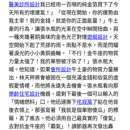
醫美診所設計
我已經用一百噸的純金箔買下了今
天所有的壞運氣！」「從現在開始，你的運勢由
我主宰！我的金錢，就是你的正面能量！」牛土
豪的行為，讓張水瓶的光束在空中瞬間扭曲，與
一種夾雜著銅臭味的金色光芒對撞
遊艇設計
。天
空開始下起了荒謬的雨。雨點不是水，而是閃耀
著淚光的小小黃銅齒輪。「不行！金牛座的物質
力量太強了！我的單戀被汙染了！」張水瓶大
喊。他知道，如果
會所設計
牛土豪的物質力量勝
出，林天秤將會被困在一個充滿金錢和俗氣的虛
假愛情裡，而他將永遠失去機會。張水瓶看向那
樂齡住宅設計
機器，還剩下最後一個可以輸入的
「情緒燃料」口。他迅速撕下
侘寂風
了貼在他背
後衣領上，那張寫著「我就是個單戀傻瓜」的標
籤，丟了進去。他必須用自己最真實的「傻氣」
去對抗金牛座的「霸氣」！調節器再次發出轟