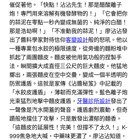
催促著他。「快點！沾沾先生！那是醋酸離子
炮！專門用來溶解有機發酵物的！」「它會把你
的蒜泥在零點一秒內變成無菌的、純淨的白醋！
那是浩劫啊！」「不准動我的蒜泥！」廖沾沾發
出了醬料學家對待信仰
客變設計
般的怒吼。他以
一種專業包水餃的極限速度，從旁邊的麵粉堆中
抓起了兩團麵皮。麵皮被他用氣功般的捏製手
法，瞬間擴大成直徑三公尺的巨大麵皮。他猛地
擲出，兩張麵皮在空中交疊，變成一個半透明的
防禦護盾。這就是家傳《沾醬秘笈》中記載的
「水餃皮護盾」，薄韌而充滿彈性。藍色離子炮
光束猛烈地擊中麵皮護盾，
牙醫診所設計
發出了
一聲像是汽水開蓋的聲音。護盾劇烈震動，但奇
蹟般地擋住了攻擊，只是散發出濃郁的麵香。
「這麵皮的延展性！完美！但撐不了太久！」K-
999焦急地大喊，中藥味更濃了。廖沾沾知道，