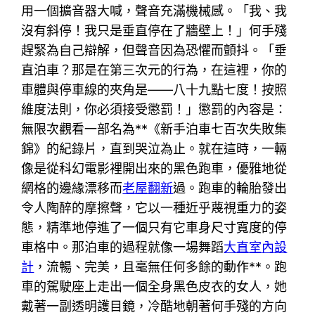
用一個擴音器大喊，聲音充滿機械感。「我、我
沒有斜停！我只是垂直停在了牆壁上！」何手殘
趕緊為自己辯解，但聲音因為恐懼而顫抖。「垂
直泊車？那是在第三次元的行為，在這裡，你的
車體與停車線的夾角是——八十九點七度！按照
維度法則，你必須接受懲罰！」懲罰的內容是：
無限次觀看一部名為**《新手泊車七百次失敗集
錦》的紀錄片，直到哭泣為止。就在這時，一輛
像是從科幻電影裡開出來的黑色跑車，優雅地從
網格的邊緣漂移而
老屋翻新
過。跑車的輪胎發出
令人陶醉的摩擦聲，它以一種近乎蔑視重力的姿
態，精準地停進了一個只有它車身尺寸寬度的停
車格中。那泊車的過程就像一場舞蹈
大直室內設
計
，流暢、完美，且毫無任何多餘的動作**。跑
車的駕駛座上走出一個全身黑色皮衣的女人，她
戴著一副透明護目鏡，冷酷地朝著何手殘的方向