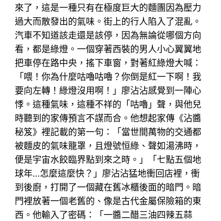
來了，這是一種只有在極度巨大的麵團因為壓力
過大而散發出的氣味。街上的行人陷入了混亂。
汽車不知道該走還是該停，因為無論從哪個方向
看，都是綠燈。一個穿著西裝的男人小心翼翼地
把車停在路中央，搖下車窗，對著紅綠燈大喊：
「喂！你為什麼咕嚕咕嚕？你倒是紅一下啊！我
要向左轉！綠燈沒用啊！」廖沾沾感覺到一陣心
悸。這種氣味，這種不祥的「咕嚕」聲，與他兒
時聽到的家傳預言不謀而合。他想起家傳《沾醬
秘笈》裡記載的第一句：「當世間萬物的交通都
被麵皮的氣味籠罩，且燈號恒綠、聲如湯沸時，
便是宇宙水餃臨界點到來之時。」「七點五個地
球年…怎麼這麼快？」廖沾沾猛地衝回店裡，衝
到後廚，打開了一個藏在舊冰櫃後面的暗門。暗
門裡放著一個老舊的、像是古代金屬保險箱的東
西。他輸入了密碼：「一醬二醋三油四辣五蒜