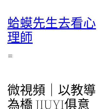
跳
至
蛤蟆先生去看心
主
要
理師
內
容
微視頻｜以教導
為橋 JIUYI俱意