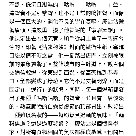
不斷、低沉且潮濕的「咕嚕——咕嚕——」聲。
這聲音不是引擎聲，也不是正常的鳴笛聲，而像
是一個巨大的、消化不良的胃在哀嚎。廖沾沾皺
著眉頭，這嚴重干擾了他蒜泥的「寧靜冥想」。
他決定出去看個究竟，順手從桌上拿了一張髒兮
兮的，印著《沾醬秘笈》封面的皺衛生紙，塞進
口袋以備不時之需。他一腳踏出店門，立刻被眼
前的景象震驚了。整條城市的主幹道上，數百個
交通信號燈，從東邊到西邊，從高架橋到巷弄
口，全部變成了綠燈。它們不是交替閃爍，而是
固定在「通行」的狀態，同時，每一個燈箱都發
出了那種「咕嚕咕嚕」的聲音，並且有一層淡淡
的、熱氣騰騰的白霧從燈箱的頂部冒出，散發出
一種難以名狀的——麵粉蒸煮過頭的氣味。「麵
粉焦慮？還是過度發酵？」廖沾沾是個醬料學
家，對所有食物相關的氣味都極度敏感。他聞出