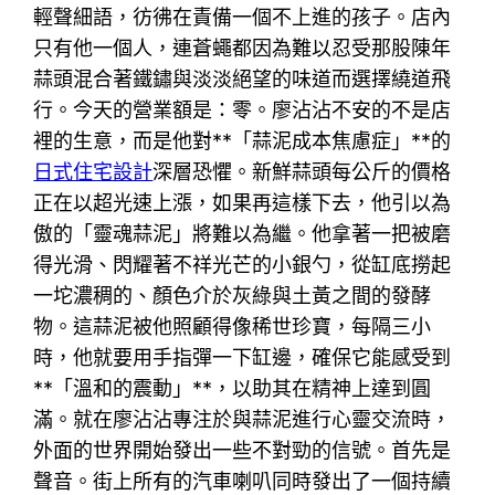
輕聲細語，彷彿在責備一個不上進的孩子。店內
只有他一個人，連蒼蠅都因為難以忍受那股陳年
蒜頭混合著鐵鏽與淡淡絕望的味道而選擇繞道飛
行。今天的營業額是：零。廖沾沾不安的不是店
裡的生意，而是他對**「蒜泥成本焦慮症」**的
日式住宅設計
深層恐懼。新鮮蒜頭每公斤的價格
正在以超光速上漲，如果再這樣下去，他引以為
傲的「靈魂蒜泥」將難以為繼。他拿著一把被磨
得光滑、閃耀著不祥光芒的小銀勺，從缸底撈起
一坨濃稠的、顏色介於灰綠與土黃之間的發酵
物。這蒜泥被他照顧得像稀世珍寶，每隔三小
時，他就要用手指彈一下缸邊，確保它能感受到
**「溫和的震動」**，以助其在精神上達到圓
滿。就在廖沾沾專注於與蒜泥進行心靈交流時，
外面的世界開始發出一些不對勁的信號。首先是
聲音。街上所有的汽車喇叭同時發出了一個持續