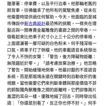
籠罩著：停車費，以及平行泊車。他那輛老舊的
掀背車，彷彿繼承了他所有的駕駛焦慮，從未在
他需要時提供過任何幫助。今天，他面臨的是城
市傳說中
新古典設計
最恐怖的挑戰，一條夾在理
髮店與一間專賣金屬雕像的畫廊之間的窄巷。一
個看起來比他車子尺寸小上三十公分的停車格，
上面還灑著一層可疑的白色粉末。何手殘深吸一
口氣。將車子打了倒檔。他的車載語音系統發出
了令人不快的女聲：「警告，後方障礙物距離：
無限趨近於零。」「請考慮放棄治療。」他忽略
了警告，開始緩慢地倒車。他最討厭的不是語音
系統，而是那兩塊永遠在關鍵時刻自動收折的後
視鏡。當他需要它們來判斷車體與那座價值不菲
的銅製獨角獸雕像之間的距離時，它們卻像兩片
羞澀的耳朵一樣，優雅地縮了回去。同時發出低
語：「你還是別看了，反正你也停不好。」何手