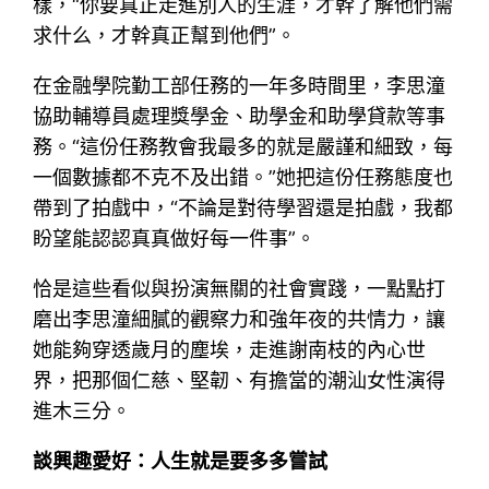
樣，“你要真正走進別人的生涯，才幹了解他們需
求什么，才幹真正幫到他們”。
在金融學院勤工部任務的一年多時間里，李思潼
協助輔導員處理獎學金、助學金和助學貸款等事
務。“這份任務教會我最多的就是嚴謹和細致，每
一個數據都不克不及出錯。”她把這份任務態度也
帶到了拍戲中，“不論是對待學習還是拍戲，我都
盼望能認認真真做好每一件事”。
恰是這些看似與扮演無關的社會實踐，一點點打
磨出李思潼細膩的觀察力和強年夜的共情力，讓
她能夠穿透歲月的塵埃，走進謝南枝的內心世
界，把那個仁慈、堅韌、有擔當的潮汕女性演得
進木三分。
談興趣愛好：人生就是要多多嘗試