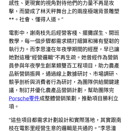
感性、更現實的視角對待他們的力量不再是攻
擊，而變成了林天秤舞台上的兩座極端背景雕塑
**。社會、懂得人道。”
電影中，謝南枝先后經營客棧、擺攤謀生、開班
教學，每一個步驟都需求精打細算和擁有堅韌的
執行力。而李思潼在年夜學期間的經歷，早已讓
她對這種“經營邏輯”不再生疏。她曾經作為營銷
員參與年夜學生創業類雙百工程項目，助力農產
品新營銷振興，通過線上數據研討、市場調研、
競爭剖析與消費者行為研討，為團隊供給關鍵建
議，制訂并優化農產品營銷計劃，幫助團隊完
Porsche零件
成整體營銷策劃，推動項目勝利立
項。
“這些項目都需求計劃設計和實際落地，其實跟南
枝在電影里經營生意的邏輯是共通的。”李思潼