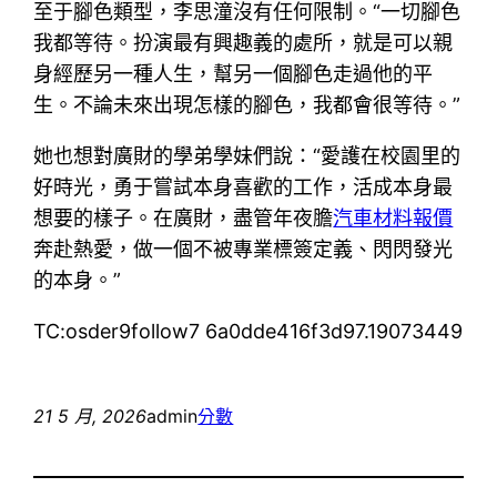
至于腳色類型，李思潼沒有任何限制。“一切腳色
我都等待。扮演最有興趣義的處所，就是可以親
身經歷另一種人生，幫另一個腳色走過他的平
生。不論未來出現怎樣的腳色，我都會很等待。”
她也想對廣財的學弟學妹們說：“愛護在校園里的
好時光，勇于嘗試本身喜歡的工作，活成本身最
想要的樣子。在廣財，盡管年夜膽
汽車材料報價
奔赴熱愛，做一個不被專業標簽定義、閃閃發光
的本身。”
TC:osder9follow7 6a0dde416f3d97.19073449
21 5 月, 2026
admin
分數