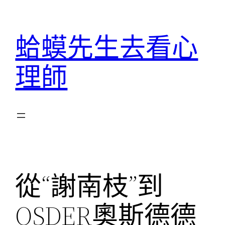
跳
至
蛤蟆先生去看心
主
要
理師
內
容
從“謝南枝”到
OSDER奧斯德德