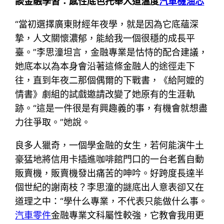
談金融學習：感性底色托舉人道溫度
汽車機油芯
“當初選擇廣東財經年夜學，就是因為它底蘊深
摯，人文關懷濃郁，能給我一個很穩的成長平
臺。”李思潼坦言，金融專業是怙恃的配合建議，
她底本以為本身會沿著這條金融人的途徑走下
往，直到年夜二那個偶爾的下戰書，《給阿嬤的
情書》劇組的試戲邀請改變了她原有的生涯軌
跡。“這是一件很是有興趣義的事，有機會就想盡
力往爭取。”她說。
良多人獵奇，一個學金融的女生，若何能演牛土
豪猛地將信用卡插進咖啡館門口的一台老舊自動
販賣機，販賣機發出痛苦的呻吟。好跨度長達半
個世紀的謝南枝？李思潼的謎底出人意表卻又在
道理之中：“學什么專業，不代表只能做什么事。
汽車零件
金融專業文科屬性較強，它教會我用更