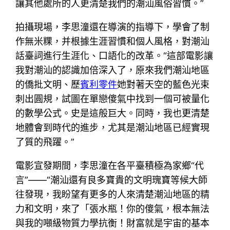
讓其他處所的人更清楚我們的潮汕風俗習慣。”
拍攝現場，李思潼還在導演的指導下，學會了制
作無米粿，并根據生涯習慣和個人風格，對潮汕
話臺詞進行生涯化、口語化的改革。“這部電影讓
我對潮汕的認識加倍深入了，原來我們潮汕地區
的僑批文明、歷
賓利零件
她對著天空的藍色光束
刺出圓規，試圖在單戀傻氣中找到一個可被量化
的數學公式。史是這般巨大。同時，我也更清楚
地體會到時代的進步，尤其是潮汕地區已經實現
了質的飛躍。”
電影宣發期間，李思潼在各平臺積極為家鄉“代
言”——“潮汕還有良多寶貴的文明瑰寶等候大師
往發現，我盼望有更多的人來清楚潮汕地區的精
力和文明，來了「張水瓶！你的傻氣，根本無法
與我的噸級物質力學抗衡！財富就是宇宙的基本