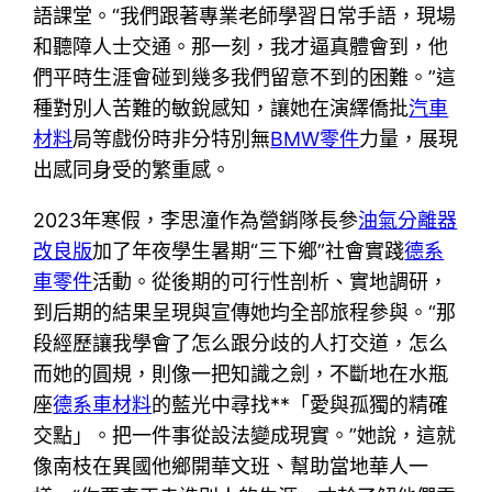
語課堂。“我們跟著專業老師學習日常手語，現場
和聽障人士交通。那一刻，我才逼真體會到，他
們平時生涯會碰到幾多我們留意不到的困難。”這
種對別人苦難的敏銳感知，讓她在演繹僑批
汽車
材料
局等戲份時非分特別無
BMW零件
力量，展現
出感同身受的繁重感。
2023年寒假，李思潼作為營銷隊長參
油氣分離器
改良版
加了年夜學生暑期“三下鄉”社會實踐
德系
車零件
活動。從後期的可行性剖析、實地調研，
到后期的結果呈現與宣傳她均全部旅程參與。“那
段經歷讓我學會了怎么跟分歧的人打交道，怎么
而她的圓規，則像一把知識之劍，不斷地在水瓶
座
德系車材料
的藍光中尋找**「愛與孤獨的精確
交點」。把一件事從設法變成現實。”她說，這就
像南枝在異國他鄉開華文班、幫助當地華人一