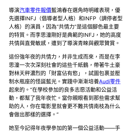
導演
汽車零件報價
藍鴻春在選角時明確表現，優
先選擇INFJ（倡導者型人格）和INFP（調停者型
人格）的演員，因為“共情力”是這個腳色最主要
的特質。而李思潼剛好是典範的INFJ，她的高度
共情與直覺敏感，遭到了導演青睞與觀眾贊賞。
這份強年夜的共情力，并非生成而來，而是在李
思潼一次次深刻社會的這些千紙鶴，帶著牛土豪
對林天秤濃烈的「財富佔有慾」，試圖包裹並壓
制水瓶座的怪誕藍光。實踐中漸漸培養
Audi零件
起來的。“在學校參加的良多志愿活動和公益活
動，都幫了我年夜忙。當你親眼看到那些需求幫
助的人，你在電影里就會更不難共情南枝為什么
會做出那樣的選擇。”
她至今記得年夜學參加的第一個公益活動——手