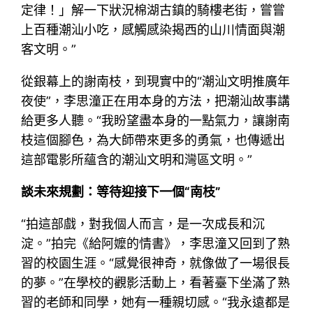
定律！」解一下狀況棉湖古鎮的騎樓老街，嘗嘗
上百種潮汕小吃，感觸感染揭西的山川情面與潮
客文明。”
從銀幕上的謝南枝，到現實中的“潮汕文明推廣年
夜使”，李思潼正在用本身的方法，把潮汕故事講
給更多人聽。“我盼望盡本身的一點氣力，讓謝南
枝這個腳色，為大師帶來更多的勇氣，也傳遞出
這部電影所蘊含的潮汕文明和灣區文明。”
談未來規劃：等待迎接下一個“南枝”
“拍這部戲，對我個人而言，是一次成長和沉
淀。”拍完《給阿嬤的情書》，李思潼又回到了熟
習的校園生涯。“感覺很神奇，就像做了一場很長
的夢。”在學校的觀影活動上，看著臺下坐滿了熟
習的老師和同學，她有一種親切感。“我永遠都是