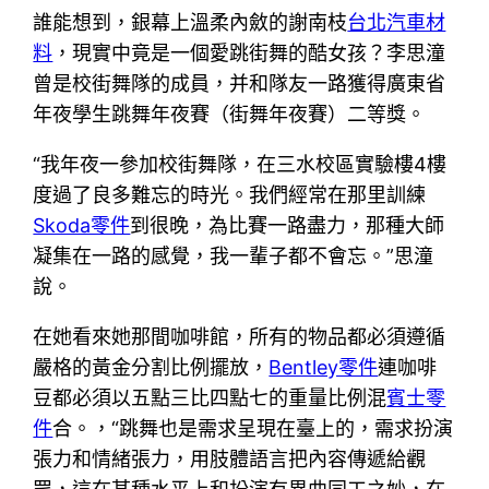
誰能想到，銀幕上溫柔內斂的謝南枝
台北汽車材
料
，現實中竟是一個愛跳街舞的酷女孩？李思潼
曾是校街舞隊的成員，并和隊友一路獲得廣東省
年夜學生跳舞年夜賽（街舞年夜賽）二等獎。
“我年夜一參加校街舞隊，在三水校區實驗樓4樓
度過了良多難忘的時光。我們經常在那里訓練
Skoda零件
到很晚，為比賽一路盡力，那種大師
凝集在一路的感覺，我一輩子都不會忘。”思潼
說。
在她看來她那間咖啡館，所有的物品都必須遵循
嚴格的黃金分割比例擺放，
Bentley零件
連咖啡
豆都必須以五點三比四點七的重量比例混
賓士零
件
合。，“跳舞也是需求呈現在臺上的，需求扮演
張力和情緒張力，用肢體語言把內容傳遞給觀