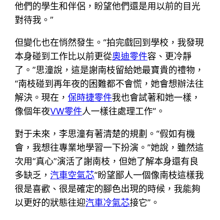
他們的學生和伴侶，盼望他們還是用以前的目光
對待我。”
但變化也在悄然發生。“拍完戲回到學校，我發現
本身碰到工作比以前更從
奧迪零件
容、更冷靜
了。”思潼說，這是謝南枝留給她最寶貴的禮物，
“南枝碰到再年夜的困難都不會慌，她會想辦法往
解決。現在，
保時捷零件
我也會試著和她一樣，
像個年夜
VW零件
人一樣往處理工作”。
對于未來，李思潼有著清楚的規劃。“假如有機
會，我想往專業地學習一下扮演。”她說，雖然這
次用“真心”演活了謝南枝，但她了解本身還有良
多缺乏，
汽車空氣芯
“盼望鄙人一個像南枝這樣我
很是喜歡、很是確定的腳色出現的時候，我能夠
以更好的狀態往迎
汽車冷氣芯
接它”。