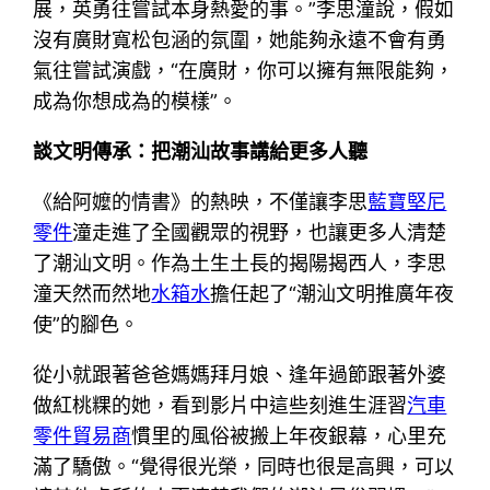
展，英勇往嘗試本身熱愛的事。”李思潼說，假如
沒有廣財寬松包涵的氛圍，她能夠永遠不會有勇
氣往嘗試演戲，“在廣財，你可以擁有無限能夠，
成為你想成為的模樣”。
談文明傳承：把潮汕故事講給更多人聽
《給阿嬤的情書》的熱映，不僅讓李思
藍寶堅尼
零件
潼走進了全國觀眾的視野，也讓更多人清楚
了潮汕文明。作為土生土長的揭陽揭西人，李思
潼天然而然地
水箱水
擔任起了“潮汕文明推廣年夜
使”的腳色。
從小就跟著爸爸媽媽拜月娘、逢年過節跟著外婆
做紅桃粿的她，看到影片中這些刻進生涯習
汽車
零件貿易商
慣里的風俗被搬上年夜銀幕，心里充
滿了驕傲。“覺得很光榮，同時也很是高興，可以