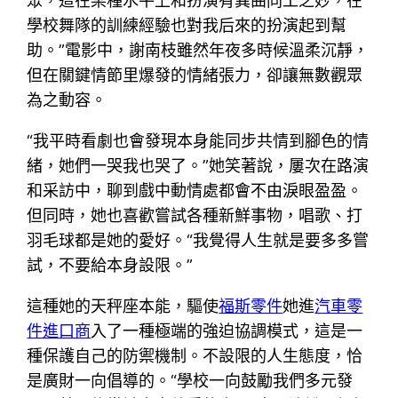
眾，這在某種水平上和扮演有異曲同工之妙，在
學校舞隊的訓練經驗也對我后來的扮演起到幫
助。”電影中，謝南枝雖然年夜多時候溫柔沉靜，
但在關鍵情節里爆發的情緒張力，卻讓無數觀眾
為之動容。
“我平時看劇也會發現本身能同步共情到腳色的情
緒，她們一哭我也哭了。”她笑著說，屢次在路演
和采訪中，聊到戲中動情處都會不由淚眼盈盈。
但同時，她也喜歡嘗試各種新鮮事物，唱歌、打
羽毛球都是她的愛好。“我覺得人生就是要多多嘗
試，不要給本身設限。”
這種她的天秤座本能，驅使
福斯零件
她進
汽車零
件進口商
入了一種極端的強迫協調模式，這是一
種保護自己的防禦機制。不設限的人生態度，恰
是廣財一向倡導的。“學校一向鼓勵我們多元發