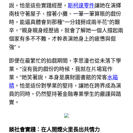
說，恰是這些實踐經歷，
斯柯達零件
讓她在演繹
南枝守著屋子、撐著小攤、一筆一筆算賬的戲份
時，能逼真體會到那種“一分錢掰成兩半花”的艱
辛，“親身親身經歷過，就會了解她一個人撐起兩
個家有多不不難，才幹表演她身上的疲憊與倔
強”。
即便在最繁忙的拍戲期間，李思潼也從未落下學
業。“沒有我的戲份的時候，我就在片場寫作
業。”她笑著說，本身是廣財圖書館的常客
水箱
精
。恰是這份對學業的堅持，讓她在跨界成為演
員的同時，仍然堅持著金融專業學生的嚴謹與踏
實。
談社會實踐：在人間煙火里長出共情力