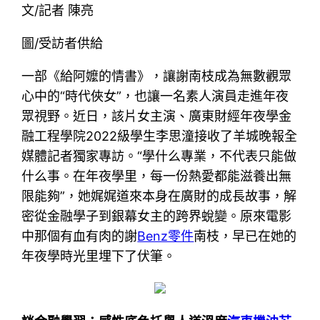
文/記者 陳亮
圖/受訪者供給
一部《給阿嬤的情書》，讓謝南枝成為無數觀眾
心中的“時代俠女”，也讓一名素人演員走進年夜
眾視野。近日，該片女主演、廣東財經年夜學金
融工程學院2022級學生李思潼接收了羊城晚報全
媒體記者獨家專訪。“學什么專業，不代表只能做
什么事。在年夜學里，每一份熱愛都能滋養出無
限能夠”，她娓娓道來本身在廣財的成長故事，解
密從金融學子到銀幕女主的跨界蛻變。原來電影
中那個有血有肉的謝
Benz零件
南枝，早已在她的
年夜學時光里埋下了伏筆。