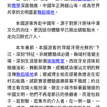
到
教學
深度融進，中國年正跨越山海，成為世界
共享的文明盛宴
舞蹈場地
。
本國游客奔赴中國年，源于對原汁原味中漢
文化的向往，更因這份體驗早已跳出蜻蜓點水，
走向沉醉式介入。
本年春節，本國游客的萍蹤浮現光鮮的“下
沉、深刻”特征，非屍體驗成必選，縣域村落變主
場，深刻生涯是新潮
瑜伽教室
。西班牙女孩珠莉
臉繪油彩、舞動英歌舞，感觸感染潮汕文明的鮮
活傳
舞蹈場地
承；挪威博主帕克提著魚燈走在宏
村石板路，感歎實景體驗遠勝屏幕不雅感；約旦
博主看完燒火龍扮演，婉言小城市躲著最隧道的
中國文明。他們不再是節日的傍觀者，而是包餃
子、寫對聯、逛集市的介入者，在一粥一飯、一