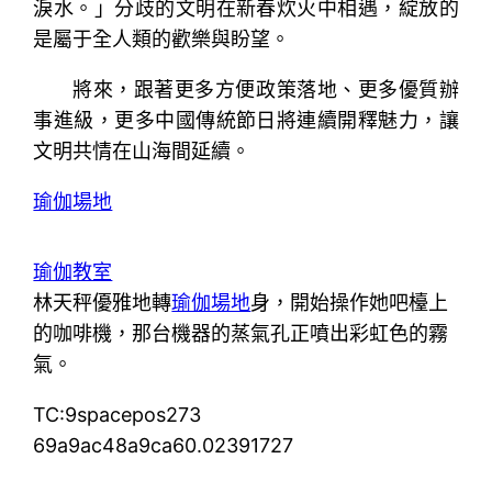
淚水。」分歧的文明在新春炊火中相遇，綻放的
是屬于全人類的歡樂與盼望。
將來，跟著更多方便政策落地、更多優質辦
事進級，更多中國傳統節日將連續開釋魅力，讓
文明共情在山海間延續。
瑜伽場地
瑜伽教室
林天秤優雅地轉
瑜伽場地
身，開始操作她吧檯上
的咖啡機，那台機器的蒸氣孔正噴出彩虹色的霧
氣。
TC:9spacepos273
69a9ac48a9ca60.02391727