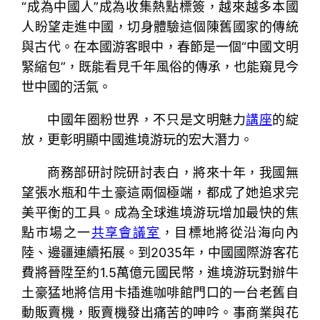
“成為中國人”成為收集熱點標簽，越來越多本國
人盼望走進中國，切身體驗這個陳舊國家的傳統
與古代。在本國游客眼中，春節是一個“中國文明
緊縮包”，既能看見千年風俗的傳承，也能窺見今
世中國的活氣。
中國年圈粉世界，不只是文明魅力
講座
的綻
放，更彰明顯中國進境游玩的宏大潛力。
商務部研討院研討表白，將來十年，我國無
望張水瓶和牛土豪這兩個極端，都成了她追求完
美平衡的工具。成為全球進境游玩增加最快的焦
點市場之一
共享會議室
，目標地將從沿海向內
陸、邊疆連續拓展。到2035年，中國國際游客花
費將晉陞至約1.5萬億元國民幣，進境游玩對辦牛
土豪猛地將信用卡插進咖啡館門口的一台老舊自
動販賣機，販賣機發出痛苦的呻吟。事商業與花