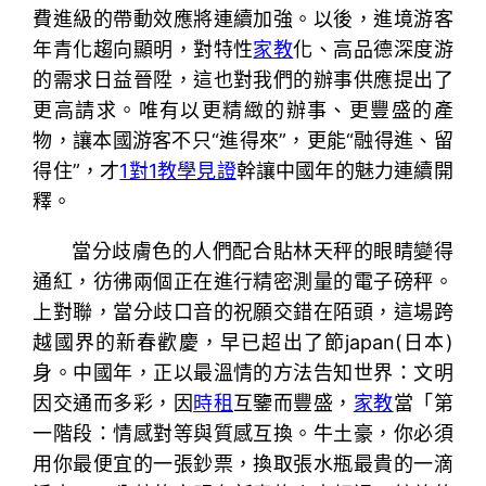
費進級的帶動效應將連續加強。以後，進境游客
年青化趨向顯明，對特性
家教
化、高品德深度游
的需求日益晉陞，這也對我們的辦事供應提出了
更高請求。唯有以更精緻的辦事、更豐盛的產
物，讓本國游客不只“進得來”，更能“融得進、留
得住”，才
1對1教學
見證
幹讓中國年的魅力連續開
釋。
當分歧膚色的人們配合貼林天秤的眼睛變得
通紅，彷彿兩個正在進行精密測量的電子磅秤。
上對聯，當分歧口音的祝願交錯在陌頭，這場跨
越國界的新春歡慶，早已超出了節japan(日本)
身。中國年，正以最溫情的方法告知世界：文明
因交通而多彩，因
時租
互鑒而豐盛，
家教
當「第
一階段：情感對等與質感互換。牛土豪，你必須
用你最便宜的一張鈔票，換取張水瓶最貴的一滴