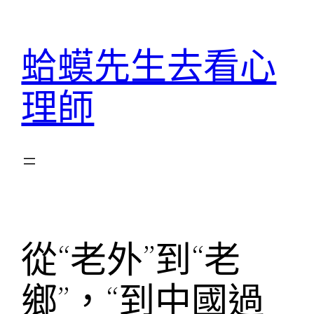
跳
至
蛤蟆先生去看心
主
要
理師
內
容
從“老外”到“老
鄉”，“到中國過