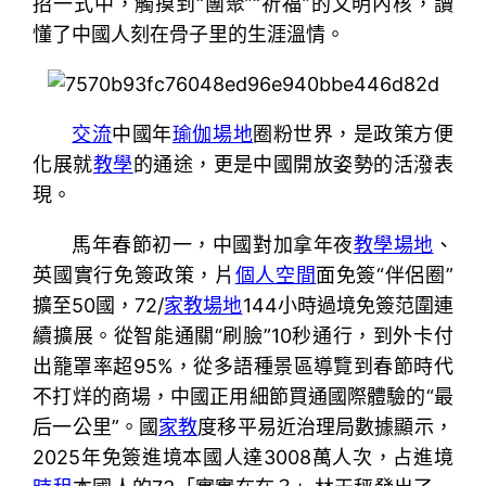
招一式中，觸摸到“團聚”“祈福”的文明內核，讀
懂了中國人刻在骨子里的生涯溫情。
交流
中國年
瑜伽場地
圈粉世界，是政策方便
化展就
教學
的通途，更是中國開放姿勢的活潑表
現。
馬年春節初一，中國對加拿年夜
教學場地
、
英國實行免簽政策，片
個人空間
面免簽“伴侶圈”
擴至50國，72/
家教場地
144小時過境免簽范圍連
續擴展。從智能通關“刷臉”10秒通行，到外卡付
出籠罩率超95%，從多語種景區導覽到春節時代
不打烊的商場，中國正用細節買通國際體驗的“最
后一公里”。國
家教
度移平易近治理局數據顯示，
2025年免簽進境本國人達3008萬人次，占進境