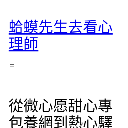
跳
至
蛤蟆先生去看心
主
要
理師
內
容
從微心愿甜心專
包養網到熱心驛