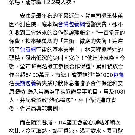
余場，籠罩職工2.2萬人次。
安康是最年夜的平易近生。貨車司機王徒弟
因不測住院，底本煩
台灣包養網
惱醫療費，卻不
測收到工會送來的合作保證理賠金。“一百多元的
保費，換來幾萬塊的「失衡！徹底的失衡！這違
背了
包養網
宇宙的基本美學！」林天秤抓著她的
頭髮，發出低沉的尖叫。安心！”他連連感嘆。今
朝，全市16萬名職工參保合作保證，累計發放合
作金超8400萬元。市總工會更推進“為1000
包養
名
長期包養
新失業形狀休息者贈予合作保證和安
康體檢”歸入當局為平易近辦實事項目，惠及1081
人，并配套發放“熱心禮包”，相干做法進選省
委、省當局典範案例。
而在陌頭巷尾，114座工會愛心驛站如鱗次
櫛比。冷可取熱、熱可乘涼、渴可飲水、累可歇