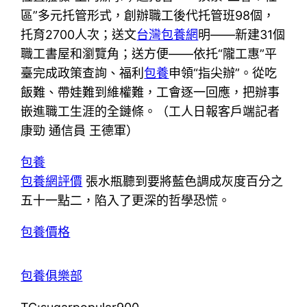
區”多元托管形式，創辦職工後代托管班98個，
托育2700人次；送文
台灣包養網
明——新建31個
職工書屋和瀏覽角；送方便——依托“隴工惠”平
臺完成政策查詢、福利
包養
申領“指尖辦”。從吃
飯難、帶娃難到維權難，工會逐一回應，把辦事
嵌進職工生涯的全鏈條。（工人日報客戶端記者
康勁 通信員 王德軍）
包養
包養網評價
張水瓶聽到要將藍色調成灰度百分之
五十一點二，陷入了更深的哲學恐慌。
包養價格
包養俱樂部