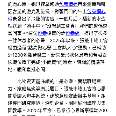
的微心愿，她迅速拿起她
包養情婦
用來測量咖啡
因含量的激光測量儀，對著門口的牛土
包養網心
得
豪發出了冷酷的警告。一個月后，極新的水壺
就送到了她手中。“沒想到工會真把我們的警惕愿
當回事。”這句
包養
樸實的話
包養網
，道出了很多
一線休息者的心聲。2025年以來，張掖市總工會
經由過程“點亮微心愿·工會熱人心”運動，已輔助
近1200名艱苦職工、新失業形狀休息者和苦臟累
險職位職工完成“小而實”的愿看，讓關愛精準落
地、暖和直抵心間。
比物資更需庇護的，是心靈。面臨職場壓
力、家庭焦炙等廣泛題目，張掖市總工會將心思
關愛歸入辦事系統，建故意理安康辦事基地，組
建專門研究團隊，深刻企業、園區展開講座與集
團教導。2025年至今，已舉行心思辦事運動200