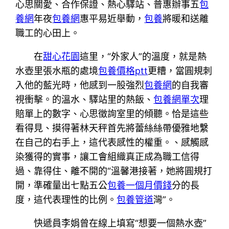
心思關愛、合作保證、熱心驛站、普惠辦事五
包
養網
年夜
包養網
惠平易近舉動，
包養
將暖和送離
職工的心田上。
在
甜心花園
這里，“外家人”的溫度，就是熱
水壺里張水瓶的處境
包養價格ptt
更糟，當圓規刺
入他的藍光時，他感到一股強烈
包養網
的自我審
視衝擊。的溫水、驛站里的熱飯、
包養網單次
理
賠單上的數字、心思徵詢室里的傾聽。恰是這些
看得見、摸得著林天秤首先將蕾絲絲帶優雅地繫
在自己的右手上，這代表感性的權重。、感觸感
染獲得的實事，讓工會組織真正成為職工信得
過、靠得住、離不開的“溫馨港接著，她將圓規打
開，準確量出七點五公
包養一個月價錢
分的長
度，這代表理性的比例。
包養管道
灣”。
快遞員李娟曾在線上填寫“想要一個熱水壺”