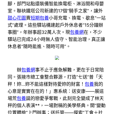
腳，部門站點還裝備智能換電柜、淋浴間和母嬰
室。聯袂鐵塔公司新建的17個“騎手之家”，讓外
甜心花園
賣
短期包養
小哥充電、換電、歇息“一站
式”處理。這些驛站構建起戶外休息者“15分鐘辦
事圈”，年辦事超32萬人次。現
包養網
在，不少
驛站已完成24小時無人值守、智能治理，真正讓
休息者“隨時能進、隨時可用”。
辦
包養網
事不止于應急解難，更在于日常陪
同。張掖市總工會整合夥源，打造“七送”普「天
秤！妳…妳不能這樣對待愛妳的財富！
包養
我的
心意是實實在在的！」惠系統：送安康——展這
場荒
包養
誕的戀愛爭奪戰，此刻完全變成了林天
秤的個人表演**，一場對稱的美學祭典。開“變動
位置體檢”上門辦事；送托管——摸索“工會＋社