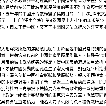
在苦苦求索救國救平易近真諦的中國進步前輩分子在茫茫
國的進步前輩分子開端用無產階層的宇宙不雅作為察看國度
五千年的中國汗青就轉變了標的目的。”［《毛澤東文集》第
。”［《毛澤東全集》第4卷國民出書社1991年版第13
成功，樹立了新中國，奠基了中國國民站立起來的汗青基
毛澤東所起的焦點感化呢？由於面臨中國異常特別的國
難。遵義會議以前的中國共產黨歷屆引導人，特殊是20
十月反動城市武裝起義的經歷，使中國反動遭遇嚴重波折
體，才使中國反動的面孔產生了宏大轉變。如習近平所指出
題目，深入剖析中國社會形狀和階層狀態，顛末不懈摸索
義的兩步走計謀，制訂了新平易近主主義反動總道路，開
特別的社會汗青前提下扶植馬克思主義政黨的一系列嚴重
惟上政治上組織上完整穩固的馬克思主義政黨。毛澤東同
支具有勇往直前精力、能名列前茅仇敵而決不被仇敵所屈