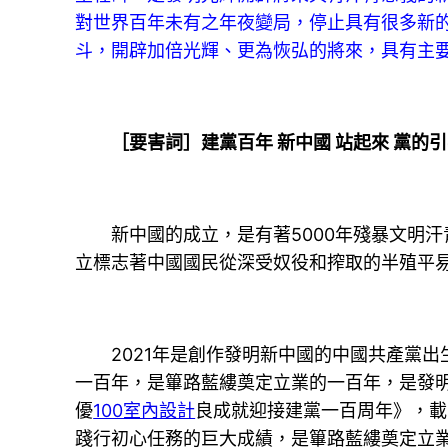
對世界百年未有之年夜變局，停止具有很多新
斗，開辟加倍光輝、更為恢弘的將來，具有主
［要害詞］建黨百年 新中國 站起來 黨的引
新中國的成立，是有著5000年殘暴文明汗
立標志著中國國民從深受奴役和搾取的半殖平
2021年是創作發明新中國的中國共產黨出生
一百年，是篳路藍縷奠定立業的一百年，是發明
優
100室內設計
良成就迎接建黨一百周年》，載于
踐行初心任務的巨大成績，是篳路藍縷奠定立