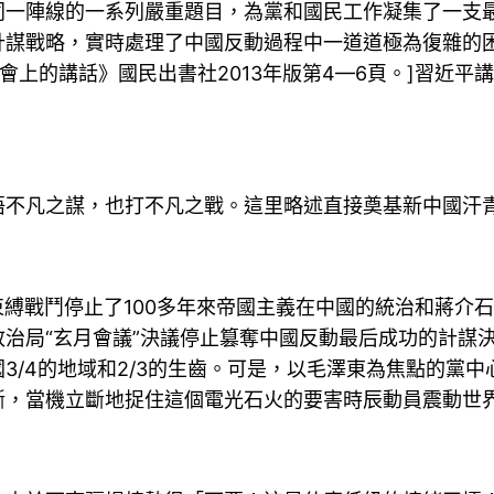
同一陣線的一系列嚴重題目，為黨和國民工作凝集了一支
計謀戰略，實時處理了中國反動過程中一道道極為復雜的困
會上的講話》國民出書社2013年版第4—6頁。]習近平
凡之謀，也打不凡之戰。這里略述直接奠基新中國汗青
縛戰鬥停止了100多年來帝國主義在中國的統治和蔣介石
治局“玄月會議”決議停止篡奪中國反動最后成功的計謀
3/4的地域和2/3的生齒。可是，以毛澤東為焦點的黨中
斷，當機立斷地捉住這個電光石火的要害時辰動員震動世