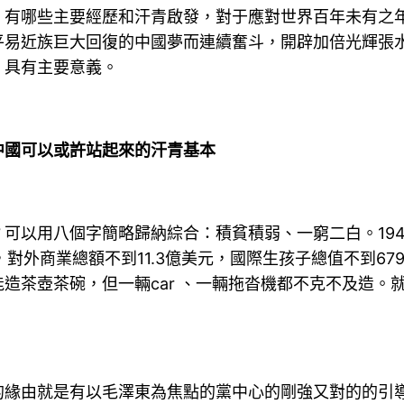
、有哪些主要經歷和汗青啟發，對于應對世界百年未有之
平易近族巨大回復的中國夢而連續奮斗，開辟加倍光輝張
，具有主要意義。
國可以或許站起來的汗青基本
以用八個字簡略歸納綜合：積貧積弱、一窮二白。194
4萬噸，對外商業總額不到11.3億美元，國際生孩子總值不到
造茶壺茶碗，但一輛car 、一輛拖沓機都不克不及造。
由就是有以毛澤東為焦點的黨中心的剛強又對的的引導