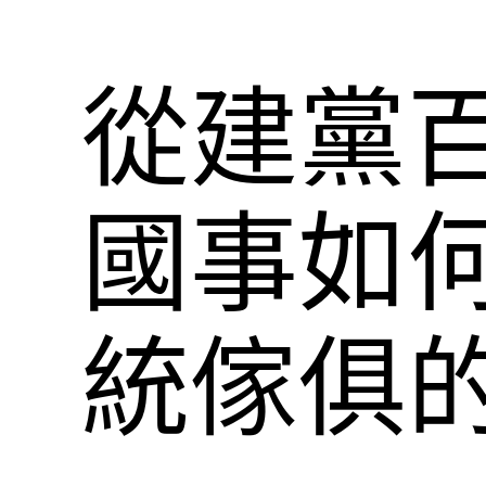
從建黨
國事如
統傢俱