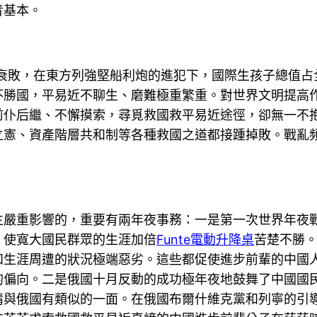
青基本。
敗，在東方列強堅船利炮的進犯下，國際生孩子總值占全
不勝國，平易近不聊生、磨難極重繁重。對世界文明提高
前仆后繼、不懈摸索，尋覓救國救平易近途徑，卻無一不
立憲、資產階層共和制等各種救國之道都接踵掉敗。戰亂
重影響的，重要有兩年夜事務：一是第一次世界年夜戰
，使寬大國民群眾的生涯加倍
Funte電動升降桌
苦楚不勝
和生涯周遭的狀況極端惡劣。這些都促使進步前輩的中國
的偏向。二是俄國十月反動的成功極年夜地鼓舞了中國國
情與俄國有類似的一面。在俄國布爾什維克黨和列寧的引