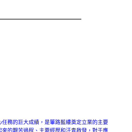
任務的巨大成績，是篳路藍縷奠定立業的主要
起來的艱苦過程、主要經歷和汗青啟發，對于應