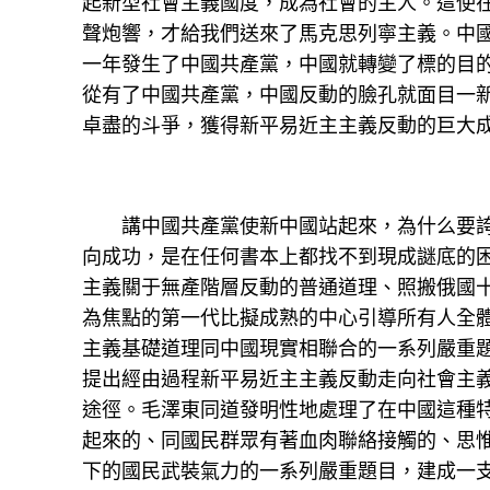
起新型社會主義國度，成為社會的主人。這使
聲炮響，才給我們送來了馬克思列寧主義。中
一年發生了中國共產黨，中國就轉變了標的目的，
從有了中國共產黨，中國反動的臉孔就面目一新了
卓盡的斗爭，獲得新平易近主主義反動的巨大
講中國共產黨使新中國站起來，為什么要誇大
向成功，是在任何書本上都找不到現成謎底的困
主義關于無產階層反動的普通道理、照搬俄國
為焦點的第一代比擬成熟的中心引導所有人全
主義基礎道理同中國現實相聯合的一系列嚴重
提出經由過程新平易近主主義反動走向社會主
途徑。毛澤東同道發明性地處理了在中國這種
起來的、同國民群眾有著血肉聯絡接觸的、思
下的國民武裝氣力的一系列嚴重題目，建成一