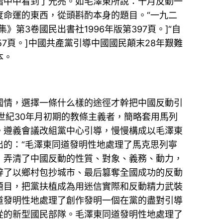
暗中中看到了光亮。如毛澤東所說：十月反動一
命運的東西，從頭斟酌本身的題目。“一九二
3卷國民出書社1996年版第397頁。]“自
57頁。]中國共產黨引導中國國民顛末28年艱難
本。
情，選擇一條什么樣的途徑才幹把中國反動引
世紀30年月初期的教條主義者，簡略套用馬列
。遵義會議改組黨中心引導，慢慢構成以毛澤東
的：“毛澤東同道發明性地處理了馬克思列寧
，弄清了中國反動的性質、對象、義務、動力，
辟了以鄉村包抄城市、最后篡奪全國成功的反動
題目，把黨扶植成為用迷信實際和反動精力武裝
道發明性地處理了創作發明一個在黨的盡對引導
從的新型國民部隊。毛澤東同道發明性地處理了