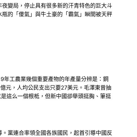
年夜變局，停止具有很多新的汗青特色的巨大斗
水瓶的「傻氣」與牛土豪的「霸氣」瞬間被天秤
9年工農業幾個重要產物的年產量分辨是：鋼
679億元，人均公民支出只要27美元。毛澤東曾抽
就是這么一個根柢，但新中國卻舉頭挺胸、筆挺
。黨連合率領全國各族國民，起首引導中國反