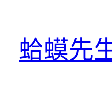
跳
至
主
要
內
蛤蟆先
容