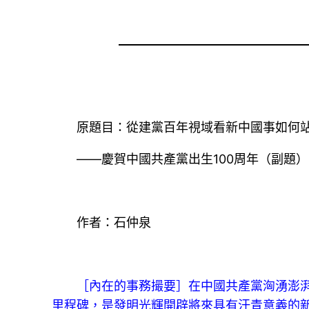
原題目：從建黨百年視域看新中國事如何站
——慶賀中國共產黨出生100周年（副題）
作者：石仲泉
［內在的事務撮要］在中國共產黨洶湧澎湃、
里程碑，是發明光輝開辟將來具有汗青意義的