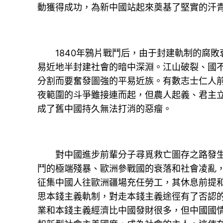
動獲得成功，為新中國站起來奠基了堅實的汗
1840年鴉片戰鬥后，由于封建軌制的腐敗衰
易近地半封建社會的暗中深淵。江山破裂、國
分割而要奮發圖強的平易近族。有數志士仁人
夜範圍的斗爭雖接連而起，但農人起義、君主
成了舊中國持久無法打消的惡瘤。
對中國進步前輩分子尋覓救亡圖存之路發生嚴
鬥的極端殘暴、歐洲參戰國的衰落和社會凌亂
征集中國人往歐洲疆場充任勞工，其休息前提
思本錢主義軌制，對走本錢主義途徑有了否認
業和本錢主義經濟比中國發財很多，但中國國