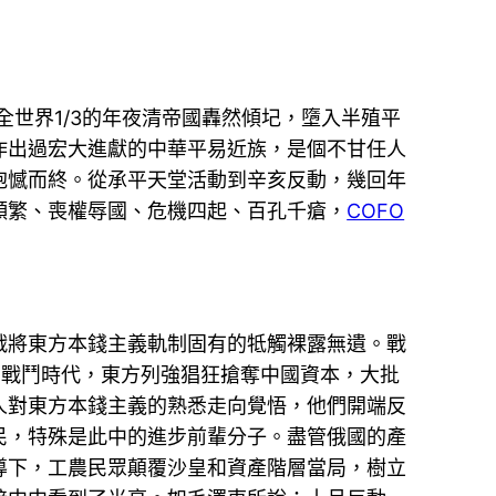
世界1/3的年夜清帝國轟然傾圮，墮入半殖平
作出過宏大進獻的中華平易近族，是個不甘任人
抱憾而終。從承平天堂活動到辛亥反動，幾回年
頻繁、喪權辱國、危機四起、百孔千瘡，
COFO
將東方本錢主義軌制固有的牴觸裸露無遺。戰
。戰鬥時代，東方列強猖狂搶奪中國資本，大批
人對東方本錢主義的熟悉走向覺悟，他們開端反
民，特殊是此中的進步前輩分子。盡管俄國的產
導下，工農民眾顛覆沙皇和資產階層當局，樹立