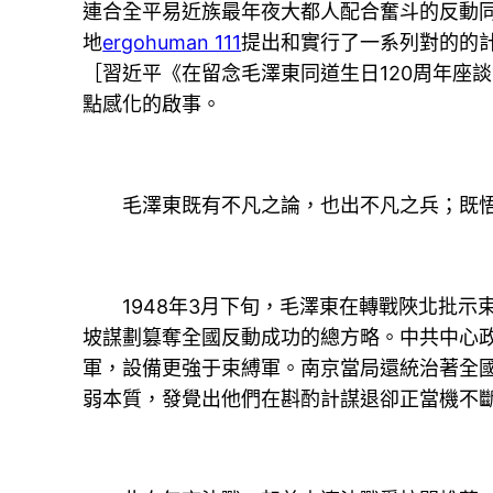
連合全平易近族最年夜大都人配合奮斗的反動
地
ergohuman 111
提出和實行了一系列對的的
［習近平《在留念毛澤東同道生日120周年座談
點感化的啟事。
毛澤東既有不凡之論，也出不凡之兵；既悟不
1948年3月下旬，毛澤東在轉戰陜北批示束
坡謀劃篡奪全國反動成功的總方略。中共中心政
軍，設備更強于束縛軍。南京當局還統治著全國
弱本質，發覺出他們在斟酌計謀退卻正當機不