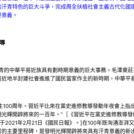
的汗青特色的巨大斗爭，完成周全扶植社會主義古代化國
要意義。
導
青的中華平易近族具有劃時期意義的巨大事務。毛澤東莊
易近地半封建社會進進了國民當家作主的新時期，中華平
100周年。習近平比來在黨史進修教導發動年夜會上指
光輝開辟將來的一百年。”［《習近平在黨史進修教導發動
2021年2月21日《國民日報》。]在100年既洶湧澎
業的主要里程碑，是發明光輝開辟將來具有汗青意義的新