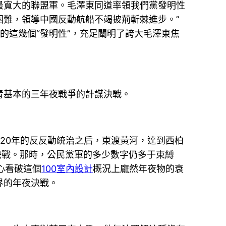
最寬大的聯盟軍。毛澤東同道率領我們黨發明性
難，領導中國反動航船不竭披荊斬棘進步。”
講的這幾個“發明性”，充足闡明了誇大毛澤東焦
基本的三年夜戰爭的計謀決戰。
20年的反反動統治之后，東渡黃河，達到西柏
決戰。那時，公民黨軍的多少數字仍多于束縛
心看破這個
100室內設計
概況上龐然年夜物的衰
界的年夜決戰。