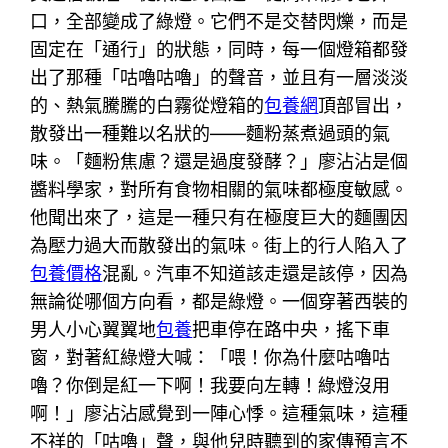
口，全部變成了綠燈。它們不是交替閃爍，而是
固定在「通行」的狀態，同時，每一個燈箱都發
出了那種「咕嚕咕嚕」的聲音，並且有一層淡淡
的、熱氣騰騰的白霧從燈箱的
包養網
頂部冒出，
散發出一種難以名狀的——麵粉蒸煮過頭的氣
味。「麵粉焦慮？還是過度發酵？」廖沾沾是個
醬料學家，對所有食物相關的氣味都極度敏感。
他聞出來了，這是一種只有在極度巨大的麵團因
為壓力過大而散發出的氣味。街上的行人陷入了
包養價格
混亂。汽車不知道該走還是該停，因為
無論從哪個方向看，都是綠燈。一個穿著西裝的
男人小心翼翼地
包養
把車停在路中央，搖下車
窗，對著紅綠燈大喊：「喂！你為什麼咕嚕咕
嚕？你倒是紅一下啊！我要向左轉！綠燈沒用
啊！」廖沾沾感覺到一陣心悸。這種氣味，這種
不祥的「咕嚕」聲，與他兒時聽到的家傳預言不