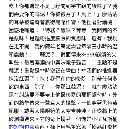
務！你那邊是不是已經聞到宇宙級的酸味了？我
們需要你的蒜泥！你被徵召了！馬上！」廖沾沾
的耳朵被這聲音震得嗡嗡作響，他捏著對講機，
困惑地喊道：「特務？酸味？等等！我聞到的不
是酸味！是麵粉過度膨脹的焦慮味！還有，我現
在走不開！我的陳年老蒜泥需要每隔三小時的溫
和震動！」「蒜泥？」對面傳來K-999崩潰的尖
叫聲，帶著濃濃的中藥味電子雜音：「重點不是
蒜泥！重點是**時空正在彎曲！**我們的推進器
快沒紅棗了！快！我們在你的後院！別帶任何多
餘的東西！除了——你那缸蒜泥！」就在廖沾沾
還在糾結要不要帶上他最珍愛的那把銀勺時，外
面的牆壁傳來一聲巨大的撞擊。一個穿著黑色燕
尾服、戴著太陽眼鏡的太空吉娃娃，正從牆上的
破洞鑽進來。它的背上揹著一個像是小型瓦斯桶
的
短期包養
東西，桶上用毛筆寫著「極品紅棗枸