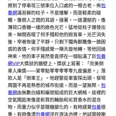
擦到了停車塔三號車位入口處的一根古老、佈
包
養網
滿苔蘚的柱子。不是撞擊，而是輕柔的碰
觸，像戀人之間的耳語。接著，一道濃郁的、像
薄荷口香糖一樣的綠色光芒。猛地從柱子爆發出
來，瞬間吞噬了何手殘和他的掀背車。光芒消失
後，窄巷恢復了平靜，只剩下獨角獸雕像一臉困
惑的表情。何手殘感覺一陣天旋地轉，等他回過
神來，他的車子竟然垂直停在一個貼滿了巨
包養
網VIP
大獎狀的牆壁上。獎狀上寫著：「完美倒
車入庫獎——第零點零零零零零九度偏差。」落
款人是「倒車王」。他趕緊從車窗探出頭，發現
周圍不再是熟悉的城市街道，而是一望無際、
包
養網
由無數白線和編號組成的巨大網格。這裡的
空氣聞起來像是新買的輪胎和劣質香水的混合
物，而重力似乎是隨機變化的，有時感覺
包養
很
重，有時像漂
包養網
浮在游泳池裡。他試圖按喇