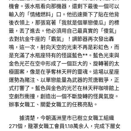
機會。張水瓶看向那機器，還剩下最後一個可以
輸入的「情緒燃料」口。他迅速撕下了貼在他背
後衣領上，那張寫著「我就是個單戀傻瓜」的標
籤，丟了進去。他必須用自己最真實的「傻氣」
去對抗金牛座的「霸氣」！調節器再次發出轟
鳴，這一次，射向天空的光束不再是彩虹色，而
是充滿了水瓶座特有的怪誕藍色**。藍色光束與
金色光芒在空中形成了一個巨大的、旋轉著的太
極圖案，像是在爭奪林天秤的靈魂。這場以星座
運勢為賭注、以單戀能量為武器的荒唐戰爭，正
式打響了。藍色與金色的光芒在林天秤咖啡館上
空劇烈衝撞，創造出一個不斷旋轉的怪異氣旋。
辦事女職工、關愛女職工的任務亮點。
據清楚，今朝滿洲里市已樹立女職工組織
271個，籠罩女職工會員1.18萬余人，完成下層女