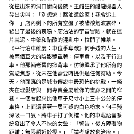
從撞出來的洞口衝向後院。王醋狂的醋罐機器人
發出尖叫：「別想逃！醬油黨餘孽！我會追上
你！」店內剩下的所有空盤子被醋酸氣波震碎，
發出了最後的哀鳴。廖沾沾的宇宙冒險，就在這
片蒜泥、中藥和醋酸的混亂中，拉開了帷幕。
《平行泊車維度：車位爭奪戰》何手殘的人生，
被兩個巨大的陰影籠罩著：停車費，以及平行泊
車。他那輛老舊的掀背車，彷彿繼承了他所有的
駕駛焦慮，從未在他需要時提供過任何幫助。今
天，他面臨的是城市傳說中最恐怖的挑戰，一條
夾在理髮店與一間專賣金屬雕像的畫廊之間的窄
巷。一個看起來比他車子尺寸小上三十公分的停
車格，上面還灑著一層可疑的白色粉末。何手殘
深吸一口氣。將車子打了倒檔。他的車載語音系
統發出了令人不快的女聲：「警告，後方障礙物
距離：無限趨近於零。」「請考慮放棄治療。」