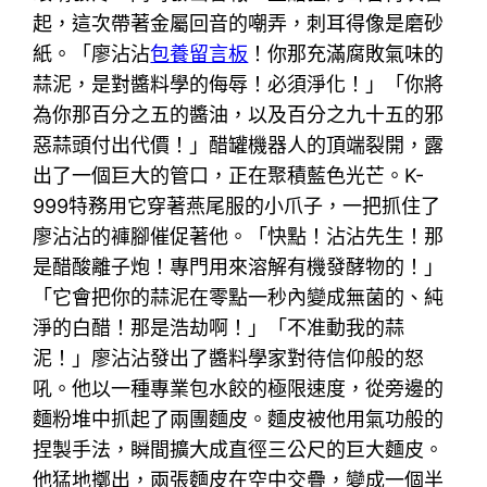
起，這次帶著金屬回音的嘲弄，刺耳得像是磨砂
紙。「廖沾沾
包養留言板
！你那充滿腐敗氣味的
蒜泥，是對醬料學的侮辱！必須淨化！」「你將
為你那百分之五的醬油，以及百分之九十五的邪
惡蒜頭付出代價！」醋罐機器人的頂端裂開，露
出了一個巨大的管口，正在聚積藍色光芒。K-
999特務用它穿著燕尾服的小爪子，一把抓住了
廖沾沾的褲腳催促著他。「快點！沾沾先生！那
是醋酸離子炮！專門用來溶解有機發酵物的！」
「它會把你的蒜泥在零點一秒內變成無菌的、純
淨的白醋！那是浩劫啊！」「不准動我的蒜
泥！」廖沾沾發出了醬料學家對待信仰般的怒
吼。他以一種專業包水餃的極限速度，從旁邊的
麵粉堆中抓起了兩團麵皮。麵皮被他用氣功般的
捏製手法，瞬間擴大成直徑三公尺的巨大麵皮。
他猛地擲出，兩張麵皮在空中交疊，變成一個半