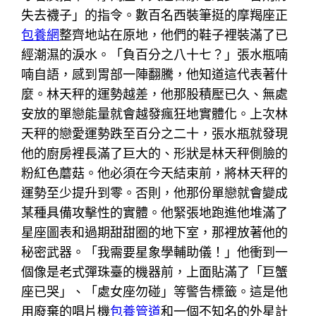
失去襪子」的指令。數百名西裝筆挺的摩羯座正
包養網
整齊地站在原地，他們的鞋子裡裝滿了已
經潮濕的淚水。「負百分之八十七？」張水瓶喃
喃自語，感到胃部一陣翻騰，他知道這代表著什
麼。林天秤的運勢越差，他那股積壓已久、無處
安放的單戀能量就會越發瘋狂地實體化。上次林
天秤的戀愛運勢跌至百分之二十，張水瓶就發現
他的廚房裡長滿了巨大的、形狀是林天秤側臉的
粉紅色蘑菇。他必須在今天結束前，將林天秤的
運勢至少提升到零。否則，他那份單戀就會變成
某種具備攻擊性的實體。他緊張地跑進他堆滿了
星座圖表和過期甜甜圈的地下室，那裡放著他的
秘密武器。「我需要星象學輔助儀！」他衝到一
個像是老式彈珠臺的機器前，上面貼滿了「巨蟹
座已哭」、「處女座勿碰」等警告標籤。這是他
用廢棄的唱片機
包養管道
和一個不知名的外星計