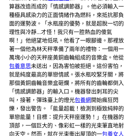
算器改造而成的「情感調節器」。他必須輸入一
種極具感染力的正面情緒作為燃料，來抵抗那負
面的運勢波。「水瓶座的優勢，就是超脫一切的
理性與冷靜…才怪！我只有一腔熱血的傻氣
啊！」他絕望地低吼。他看了一眼腳邊。那裡放
著一個他為林天秤準備了兩年的禮物：一個用一
萬塊小小的天秤座黃銅齒輪組成的音樂盒。他從
包養意思
未送出，因為害怕被拒絕。這份害怕，
就是純度最高的單戀情感。張水瓶咬緊牙關，將
那個黃銅齒輪音樂盒砸爛，將所有的齒輪都倒入
「情感調節器」的輸入口。機器發出刺耳的尖
叫，接著，彈珠臺上的燈光
包養網
開始瘋狂閃
爍，發出警告。「能量超載！檢測到極致純粹的
單戀能量！目標：提升天秤座運勢！」在機器的
頂部，一個巨大的、像彩虹一樣的光束筆直地射
向天空。然而，就在光束衝出屋頂的一
包養女人