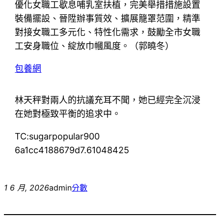
優化女職工歇息哺乳室扶植，完美舉措措施設置
裝備擺設、晉陞辦事質效、擴展籠罩范圍，精準
對接女職工多元化、特性化需求，鼓勵全市女職
工安身職位、綻放巾幗風度。（郭曉冬）
包養網
林天秤對兩人的抗議充耳不聞，她已經完全沉浸
在她對極致平衡的追求中。
TC:sugarpopular900
6a1cc4188679d7.61048425
1 6 月, 2026
admin
分數