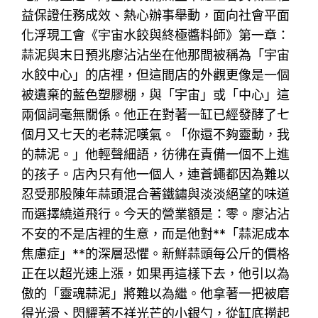
益保證任務成效、熱心辦事舉動，面向社會平面
化浮現工會《宇宙水餃與終極醬料師》第一章：
蒜泥與末日預兆廖沾沾坐在他那間被稱為「宇宙
水餃中心」的店裡，但這間店的外觀更像是一個
被遺棄的藍色塑膠棚，與「宇宙」或「中心」這
兩個詞毫無關係。他正在對著一缸已經發酵了七
個月又七天的老蒜泥嘆氣。「你還不夠靈動，我
的蒜泥。」他輕聲細語，彷彿在責備一個不上進
的孩子。店內只有他一個人，連蒼蠅都因為難以
忍受那股陳年蒜頭混合著鐵鏽與淡淡絕望的味道
而選擇繞道飛行。今天的營業額是：零。廖沾沾
不安的不是店裡的生意，而是他對**「蒜泥成本
焦慮症」**的深層恐懼。新鮮蒜頭每公斤的價格
正在以超光速上漲，如果再這樣下去，他引以為
傲的「靈魂蒜泥」將難以為繼。他拿著一把被磨
得光滑、閃耀著不祥光芒的小銀勺，從缸底撈起