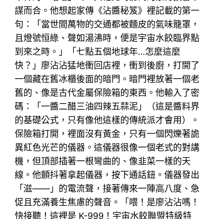
謀而合。他想起家傳《沾醬秘笈》裡記載的第一
句：「當世間萬物的交通都被麵皮的氣味籠罩，
且燈號恒綠、聲如湯沸時，便是宇宙水餃臨界點
到來之時。」「七點五個地球年…怎麼這麼
快？」廖沾沾猛地衝回店裡，衝到後廚，打開了
一個藏在舊冰櫃後面的暗門。暗門裡放著一個老
舊的、像是古代金屬保險箱的東西。他輸入了密
碼：「一醬二醋三油四辣五蒜泥」（這是醬料界
的基礎公式，只有像他這樣的傳統派才會用）。
保險箱打開，裡面沒有黃金，只有一個閃爍著詭
異紅色光芒的儀器。這儀器很像一個老式的對講
機，但頂部插著一根彎曲的、像韭菜一樣的天
線。他顫抖著拿起儀器，按下通話鈕。儀器發出
「滋——」的電流聲，接著傳來一陣高八度、急
促且充滿養生焦慮的聲音。「喂！是廖沾沾嗎！
快接聽！這裡是 K-999！宇宙水餃聯盟特級特