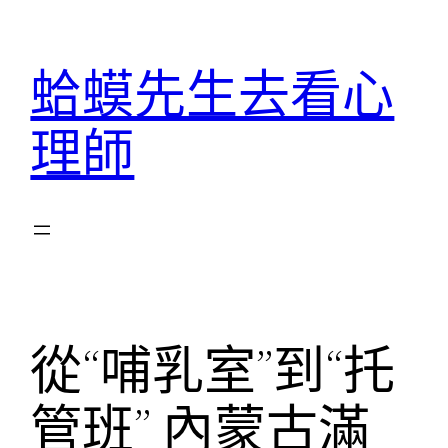
跳
至
蛤蟆先生去看心
主
要
理師
內
容
從“哺乳室”到“托
管班” 內蒙古滿