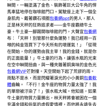
瞬間，一輛塗滿了金色、裝飾著巨大公牛角的悍
馬車猛地停在咖啡館門口。駕駛座上走下一個全
身肌肉、戴著鑽石項圈
包養網ppt
的男人，那人
正是林天秤的狂熱追求者——金牛座霸總牛土
豪。牛土豪一腳踢開咖啡館的門，大聲宣
包養網
布：「天秤！別管那什麼負運勢！我已經用一百
噸的純金箔買下了今天所有的壞運氣！」「從現
在開始，你的運勢由我主宰！我的金錢，就是你
的正面能量！」牛土豪的行為，讓張水瓶的光束
在空中瞬間扭曲，與一種夾雜著銅臭味的金色光
包養網VIP
芒對撞。天空開始下起了荒謬的雨。
雨點不是水，而是閃耀著淚光的小小黃銅
包養軟
體
齒輪。「不行！金牛座的物質力量太強了！我
的單戀被汙染了！」張水瓶大喊。他知道，如果
牛土豪的物質力量勝出，林天秤將會被困在一個
充滿金錢和俗氣的虛假愛情裡，而他將永遠失去