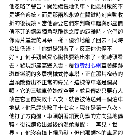
他忽略了警告，開始緩慢地倒車。他最討厭的不
是語音系統，而是那兩塊永遠在關鍵時刻自動收
折的後視鏡。當他需要它們來判斷車體與那座價
值不菲的銅製獨角獸雕像之間的距離時，它們卻
像兩片羞澀的耳朵一樣，優雅地縮了回去。同時
發出低語：「你還是別看了，反正你也停不
好。」何手殘感覺心臟快要跳出來了。他轉頭看
去，發現那座高聳入雲、覆
包養甜心網
蓋著鏽跡
斑斑鐵網的多層機械式停車塔，正在那片窄巷的
盡頭散發出不正常的綠光。這棟停車塔是個異
類，它的三號車位始終空著，並且傳說只要有人
敢在它面前失敗十八次，就會被傳送到一個泊車
地獄。他已經失敗了十七次。現在是第十八次。
他打了方向盤，車頭朝著銅獨角獸的方向猛地偏
轉。後視鏡發出最後的溫柔提醒：「再見，世
界。」他沒有撞上獨角獸，但他那顫抖的車尾卻