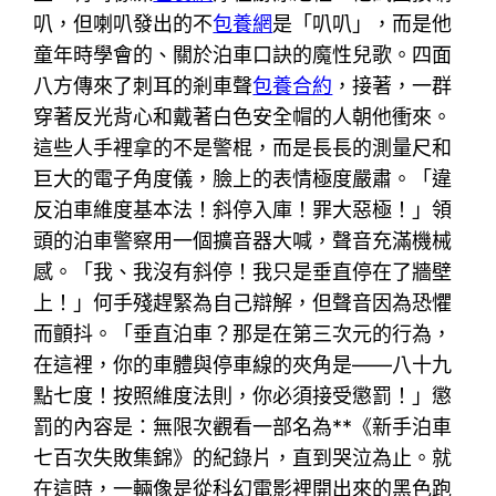
叭，但喇叭發出的不
包養網
是「叭叭」，而是他
童年時學會的、關於泊車口訣的魔性兒歌。四面
八方傳來了刺耳的剎車聲
包養合約
，接著，一群
穿著反光背心和戴著白色安全帽的人朝他衝來。
這些人手裡拿的不是警棍，而是長長的測量尺和
巨大的電子角度儀，臉上的表情極度嚴肅。「違
反泊車維度基本法！斜停入庫！罪大惡極！」領
頭的泊車警察用一個擴音器大喊，聲音充滿機械
感。「我、我沒有斜停！我只是垂直停在了牆壁
上！」何手殘趕緊為自己辯解，但聲音因為恐懼
而顫抖。「垂直泊車？那是在第三次元的行為，
在這裡，你的車體與停車線的夾角是——八十九
點七度！按照維度法則，你必須接受懲罰！」懲
罰的內容是：無限次觀看一部名為**《新手泊車
七百次失敗集錦》的紀錄片，直到哭泣為止。就
在這時，一輛像是從科幻電影裡開出來的黑色跑