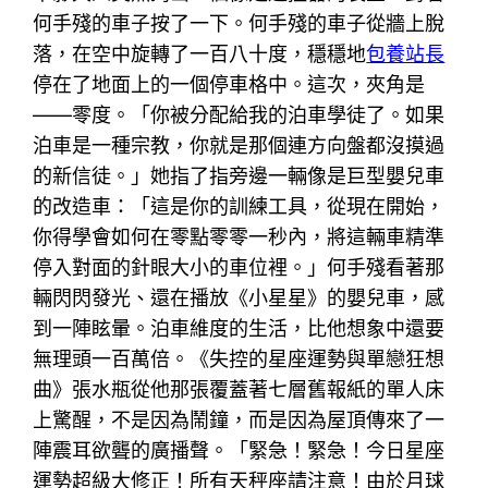
何手殘的車子按了一下。何手殘的車子從牆上脫
落，在空中旋轉了一百八十度，穩穩地
包養站長
停在了地面上的一個停車格中。這次，夾角是
——零度。「你被分配給我的泊車學徒了。如果
泊車是一種宗教，你就是那個連方向盤都沒摸過
的新信徒。」她指了指旁邊一輛像是巨型嬰兒車
的改造車：「這是你的訓練工具，從現在開始，
你得學會如何在零點零零一秒內，將這輛車精準
停入對面的針眼大小的車位裡。」何手殘看著那
輛閃閃發光、還在播放《小星星》的嬰兒車，感
到一陣眩暈。泊車維度的生活，比他想象中還要
無理頭一百萬倍。《失控的星座運勢與單戀狂想
曲》張水瓶從他那張覆蓋著七層舊報紙的單人床
上驚醒，不是因為鬧鐘，而是因為屋頂傳來了一
陣震耳欲聾的廣播聲。「緊急！緊急！今日星座
運勢超級大修正！所有天秤座請注意！由於月球