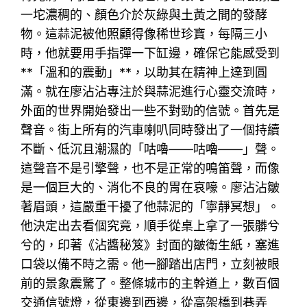
一坨濃稠的、顏色介於灰綠與土黃之間的發酵
物。這蒜泥被他照顧得像稀世珍寶，每隔三小
時，他就要用手指彈一下缸邊，確保它能感受到
**「溫和的震動」**，以助其在精神上達到圓
滿。就在廖沾沾專注於與蒜泥進行心靈交流時，
外面的世界開始發出一些不對勁的信號。首先是
聲音。街上所有的汽車喇叭同時發出了一個持續
不斷、低沉且潮濕的「咕嚕——咕嚕——」聲。
這聲音不是引擎聲，也不是正常的鳴笛聲，而像
是一個巨大的、消化不良的胃在哀嚎。廖沾沾皺
著眉頭，這嚴重干擾了他蒜泥的「寧靜冥想」。
他決定出去看個究竟，順手從桌上拿了一張髒兮
兮的，印著《沾醬秘笈》封面的皺衛生紙，塞進
口袋以備不時之需。他一腳踏出店門，立刻被眼
前的景象震驚了。整條城市的主幹道上，數百個
交通信號燈，從東邊到西邊，從高架橋到巷弄