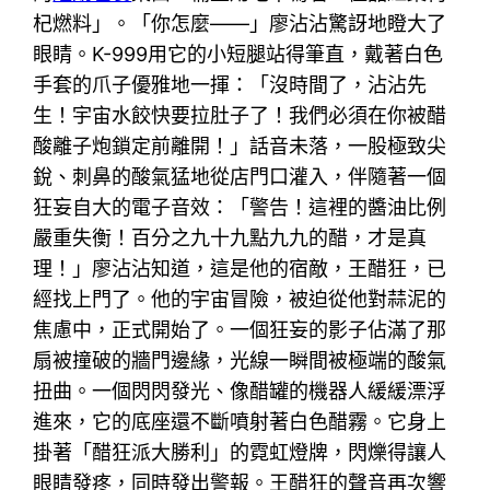
杞燃料」。「你怎麼——」廖沾沾驚訝地瞪大了
眼睛。K-999用它的小短腿站得筆直，戴著白色
手套的爪子優雅地一揮：「沒時間了，沾沾先
生！宇宙水餃快要拉肚子了！我們必須在你被醋
酸離子炮鎖定前離開！」話音未落，一股極致尖
銳、刺鼻的酸氣猛地從店門口灌入，伴隨著一個
狂妄自大的電子音效：「警告！這裡的醬油比例
嚴重失衡！百分之九十九點九九的醋，才是真
理！」廖沾沾知道，這是他的宿敵，王醋狂，已
經找上門了。他的宇宙冒險，被迫從他對蒜泥的
焦慮中，正式開始了。一個狂妄的影子佔滿了那
扇被撞破的牆門邊緣，光線一瞬間被極端的酸氣
扭曲。一個閃閃發光、像醋罐的機器人緩緩漂浮
進來，它的底座還不斷噴射著白色醋霧。它身上
掛著「醋狂派大勝利」的霓虹燈牌，閃爍得讓人
眼睛發疼，同時發出警報。王醋狂的聲音再次響