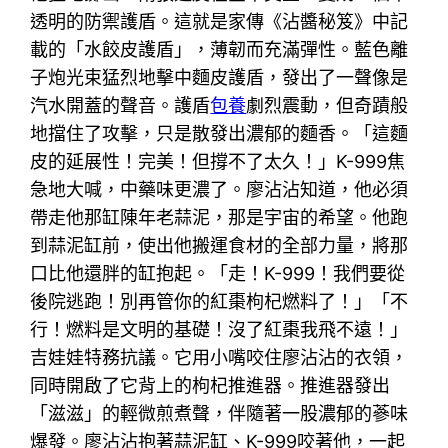
透明的防禦護盾。這就是家傳《沾醬秘笈》中記
載的「水餃皮護盾」，薄韌而充滿彈性。藍色離
子炮光束猛烈地擊中麵皮護盾，發出了一聲像是
汽水開蓋的聲音。護盾
包養
劇烈震動，但奇蹟般
地擋住了攻擊，只是散發出濃郁的麵香。「這麵
皮的延展性！完美！但撐不了太久！」K-999焦
急地大喊，中藥味更濃了。廖沾沾知道，他必須
帶走他那缸陳年老蒜泥，那是宇宙的希望。他跑
到蒜泥缸前，使出他搬運食材的全部力量，將那
口比他還胖的缸抱起。「走！K-999！我們要從
後院逃跑！別再管你的紅棗枸杞燃料了！」「不
行！燃料是文明的基礎！沒了紅棗我飛不遠！」
吉娃娃特務抗議。它用小嘴咬住廖沾沾的衣領，
同時開啟了它背上的枸杞推進器。推進器發出
「滋滋」的輕微煎煮聲，伴隨著一股濃郁的蔘味
爆發。廖沾沾抱著蒜泥缸、K-999咬著他，一起