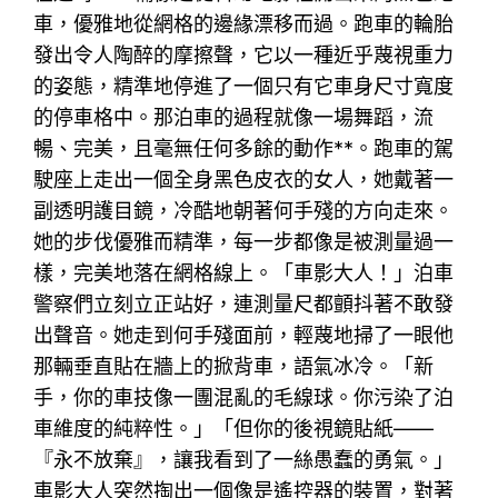
車，優雅地從網格的邊緣漂移而過。跑車的輪胎
發出令人陶醉的摩擦聲，它以一種近乎蔑視重力
的姿態，精準地停進了一個只有它車身尺寸寬度
的停車格中。那泊車的過程就像一場舞蹈，流
暢、完美，且毫無任何多餘的動作**。跑車的駕
駛座上走出一個全身黑色皮衣的女人，她戴著一
副透明護目鏡，冷酷地朝著何手殘的方向走來。
她的步伐優雅而精準，每一步都像是被測量過一
樣，完美地落在網格線上。「車影大人！」泊車
警察們立刻立正站好，連測量尺都顫抖著不敢發
出聲音。她走到何手殘面前，輕蔑地掃了一眼他
那輛垂直貼在牆上的掀背車，語氣冰冷。「新
手，你的車技像一團混亂的毛線球。你污染了泊
車維度的純粹性。」「但你的後視鏡貼紙——
『永不放棄』，讓我看到了一絲愚蠢的勇氣。」
車影大人突然掏出一個像是遙控器的裝置，對著