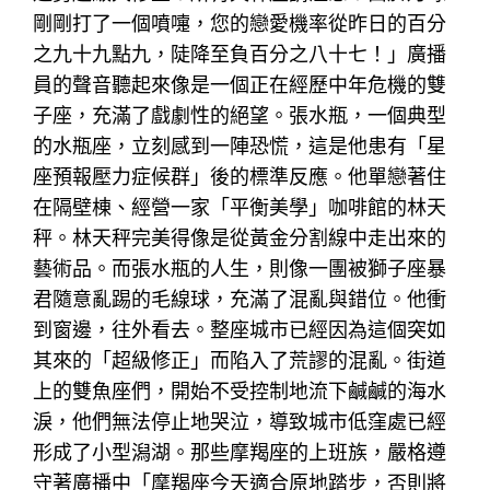
剛剛打了一個噴嚏，您的戀愛機率從昨日的百分
之九十九點九，陡降至負百分之八十七！」廣播
員的聲音聽起來像是一個正在經歷中年危機的雙
子座，充滿了戲劇性的絕望。張水瓶，一個典型
的水瓶座，立刻感到一陣恐慌，這是他患有「星
座預報壓力症候群」後的標準反應。他單戀著住
在隔壁棟、經營一家「平衡美學」咖啡館的林天
秤。林天秤完美得像是從黃金分割線中走出來的
藝術品。而張水瓶的人生，則像一團被獅子座暴
君隨意亂踢的毛線球，充滿了混亂與錯位。他衝
到窗邊，往外看去。整座城市已經因為這個突如
其來的「超級修正」而陷入了荒謬的混亂。街道
上的雙魚座們，開始不受控制地流下鹹鹹的海水
淚，他們無法停止地哭泣，導致城市低窪處已經
形成了小型潟湖。那些摩羯座的上班族，嚴格遵
守著廣播中「摩羯座今天適合原地踏步，否則將