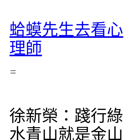
跳
至
蛤蟆先生去看心
主
要
理師
內
容
徐新榮：踐行綠
水青山就是金山