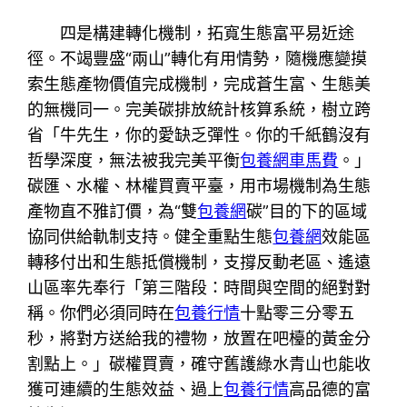
四是構建轉化機制，拓寬生態富平易近途
徑。不竭豐盛“兩山”轉化有用情勢，隨機應變摸
索生態產物價值完成機制，完成蒼生富、生態美
的無機同一。完美碳排放統計核算系統，樹立跨
省「牛先生，你的愛缺乏彈性。你的千紙鶴沒有
哲學深度，無法被我完美平衡
包養網車馬費
。」
碳匯、水權、林權買賣平臺，用市場機制為生態
產物直不雅訂價，為“雙
包養網
碳”目的下的區域
協同供給軌制支持。健全重點生態
包養網
效能區
轉移付出和生態抵償機制，支撐反動老區、遙遠
山區率先奉行「第三階段：時間與空間的絕對對
稱。你們必須同時在
包養行情
十點零三分零五
秒，將對方送給我的禮物，放置在吧檯的黃金分
割點上。」碳權買賣，確守舊護綠水青山也能收
獲可連續的生態效益、過上
包養行情
高品德的富