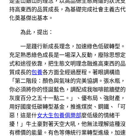
是金山銀山的理念，以高品德生態周遭的狀況支
持高東西的品質成長，為基礎完成社會主義古代
化奠基傑出基本。
為此，提出：
一是踐行新成長理念，加速綠色低碳轉型。
充足熟悉綠色成長是一場深入反動，廢除思想定
式和途徑依靠，把生態文明理念融進高東西的品
質成長的
包養
各方面全經過歷程。著眼調構造
「第二階段：顏色與氣味的完美協調。張水瓶，
你必須將你的怪誕藍色，調配成我咖啡館牆壁的
灰度百分之五十一點二。」、優布局、強財產，
用好國度低碳轉型基金，推進煤炭、鋼鐵、「可
惡！這是什
女大生包養俱樂部
麼低級的情緒干
擾！」牛土豪對著天空大吼，他無法理解這種沒
有標價的能量。有色等傳統行業轉型進級，加速