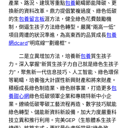
產業、路況、建筑等重點
包養
範疇節能降碳、更
換新的資料改革。鼎力提倡繁複過度、綠色低碳
的生
包養留言板
涯方法，健全綠色花費鼓勵機
制，倒逼生孩子方法綠色轉型。嚴厲“兩高一低”
項目周遭的狀況準進，為高東西的品質成長
包養
網dcard
“明底線”“劃邊框”。
二是立異增加方法，培養新
包養
質生孩子
力。深入掌握“新質生孩子力自己就是綠色生孩子
力”，聚焦新一代信息技巧、人工智能、綠色環保
等範疇，培養強大計謀性新興財產和將來財產。
積極成長綠色制造業、綠色辦事業，打造更多
包
養甜心網
綠色低碳領軍企業和專精特新中小企
業。繚繞低碳零碳工藝流程再造、數字技巧賦能
綠色轉型、儲能新資料新設備，加大力度嚴重科
技立異和推行利用。完美GEP（生態體系生孩子