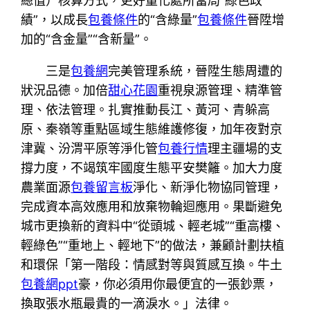
總值）核算方式，更好量化處所當局“綠色政
績”，以成長
包養條件
的“含綠量”
包養條件
晉陞增
加的“含金量”“含新量”。
三是
包養網
完美管理系統，晉陞生態周遭的
狀況品德。加倍
甜心花園
重視泉源管理、精準管
理、依法管理。扎實推動長江、黃河、青躲高
原、秦嶺等重點區域生態維護修復，加年夜對京
津冀、汾渭平原等淨化管
包養行情
理主疆場的支
撐力度，不竭筑牢國度生態平安樊籬。加大力度
農業面源
包養留言板
淨化、新淨化物協同管理，
完成資本高效應用和放棄物輪迴應用。果斷避免
城市更換新的資料中“從頭城、輕老城”“重高樓、
輕綠色”“重地上、輕地下”的做法，兼顧計劃扶植
和環保「第一階段：情感對等與質感互換。牛土
包養網ppt
豪，你必須用你最便宜的一張鈔票，
換取張水瓶最貴的一滴淚水。」法律。