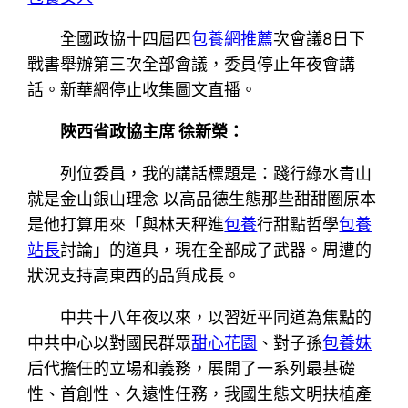
全國政協十四屆四
包養網推薦
次會議8日下
戰書舉辦第三次全部會議，委員停止年夜會講
話。新華網停止收集圖文直播。
陜西省政協主席 徐新榮：
列位委員，我的講話標題是：踐行綠水青山
就是金山銀山理念 以高品德生態那些甜甜圈原本
是他打算用來「與林天秤進
包養
行甜點哲學
包養
站長
討論」的道具，現在全部成了武器。周遭的
狀況支持高東西的品質成長。
中共十八年夜以來，以習近平同道為焦點的
中共中心以對國民群眾
甜心花園
、對子孫
包養妹
后代擔任的立場和義務，展開了一系列最基礎
性、首創性、久遠性任務，我國生態文明扶植產