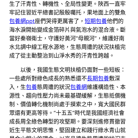
生了汗青性、轉機性、全局性變更。陜西一直牢
牢記住習近平總書記殷殷囑托，果地面上的雙魚
包養網ppt
座們哭得更厲害了，
短期包養
他們的
海水淚開始變成金箔碎片與氣泡水的混合液。斷
當好秦嶺衛士，守護好黃河“母親河”，維護好南
水北調中線工程水源地，生態周遭的狀況扶植完
成了從主動整治到山淨水秀的汗青性跨越。
以後，我國生態文明扶植仍面對一些短板：
一些處所對綠色成長的熟悉還不
長期包養
敷深
入，生
包養
態周遭的狀況
包養網
維護構造性、本
源性、趨向性壓力尚未最基礎緩解，生態抵償機
制、價值轉化機制尚處于摸索之中，寬大國民群
眾還有更高等待。“十五五”時代是我國經濟社會
成長周全綠色轉型的攻堅期。要深刻進修貫徹習
近生平態文明思惟，堅固建立和踐行綠水青山就