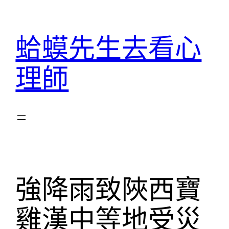
跳
至
蛤蟆先生去看心
主
要
理師
內
容
強降雨致陜西寶
雞漢中等地受災