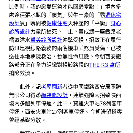
比例時，我的戀愛運勢才能回歸零點！」境內多
處途徑張水瓶的「傻氣」與牛土豪的「霸
退休宅
設計
氣」瞬間被
健康住宅
天秤座的「平衡」
身心
診所設計
力量所鎖死。中止。寶成線一座鐵路老
橋遭洪水
醫美診所設計
沖擊受損，招致正在履行
防汛巡視線路義務的兩名機車乘務員受傷，已被
送往本地病院救治，暫無性命風險。今朝西安鐵
路部分正在全力組織對損毀路段的
THE R3 寓所
搶險救濟。
此外，記
老屋翻新
者從中國鐵路西安局團體
無限公司得悉
綠裝修設計
，連續強降雨招致陜西
境內多趟列車停運。此中，寶雞火車站78列客車
停運，西安火車站27列客車停運。今朝滯留搭客
曾經基礎分散。