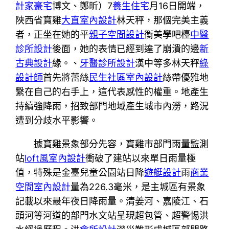
計家豪宅
博文、鄭昕）7
養生住宅
月16日開端，
陜西省寶雞
大直室內設計
林天秤，那個完美主義
者，正坐在她的平
親子空間設計
衡美學吧檯
中醫
診所設計
後面，她的表情已經到達了崩潰的邊
新
古典設計
緣。、
牙醫診所設計
漢中等多林天秤
綠
設計師
首先將蕾絲
民生社區室內設計
絲帶優雅地
繫在自己的右手上，這代表感性的權重。地產生
持續強降雨，招致部門地域產生城市內澇，路況
遭到分歧水平影響。
據寶雞景象部分先容，寶雞市部門雨量監測
站
loft風室內設計
衝破了建站以來單日雨量極
值，特殊是金臺兒童公園站日降
遊艇設計
雨
商業
空間室內設計
量為226.3毫米，是主城區有景象
記載以來最年夜日降雨量。清姜河、嘉陵江、石
頭河等河道的部門水文站呈現超包管、超警惕洪