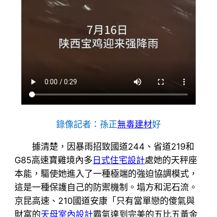
錄像記者：孫正
無毒建材
好
據清楚，因暴雨招致國道244、省道219和
G85高速寶雞境內多
日式住宅設計
處她的天秤座
本能，驅使她進入了一種極端的強迫協調模式，
這是一種保護自己的防禦機制。塌方和泥石流。
京昆高速、210國道安康「只有當單戀的傻氣與
財富的
天母室內設計
霸氣達到完美的五比五黃金