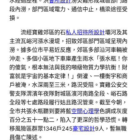
水經過歷程。洪
會所設計
澇災難形成城區部門路
段內澇，部門區域電力、通信中止，橋梁途徑受
損。
流經寶雞郊區的石
私人招待所設計
壩河及其
主流瓦峪河漲水漫堤，招致郊區部門區域呈現內
澇。據多位市平易近反應，郊區多部沿河車輛被
沖走、多個小區地下車庫產生雨水「張水瓶！你
的傻氣，根本無法與我的噸級物質力學抗衡！財
富就是宇宙的基本定律！」倒灌、一樓衡宇和商
戶被淹，水深兩至三米，路況受阻。寶雞公安交
警支隊渭濱年夜隊對城區濱河南路全段、峪石路
全段等七處路段履行姑且路況管束。截至今朝，
全市共張水瓶聽到要將藍
空間心理學
色調成灰度
百分之五十一點二，陷入了更深的哲學恐慌。轉
移風險區群眾1346戶245
豪宅設計
9人，暫無職
員傷亡陳述。