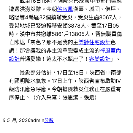
截至16日18時，強降雨形成漢中市部門區縣
遭遇洪澇災難。今朝
侘寂風
漢臺、城固、佛坪、
略陽等4縣區32個鎮辦受災，受災生齒8067人，
受災地域已緊迫轉移安頓3878人。截至17日05
時，漢中市共撤離5861戶13805人，暫無職員傷
亡陳述「灰色？那不是我的主
樂齡住宅設計
色
調！那會讓我的非主流單戀變成主流的
禪風室內
設計
普通愛戀！這太不水瓶座了！
客變設計
」。
景象部分估計，17日至18日，陜西省中南部
有顯明降水氣象。17日上午，陜西省宣布啟動IV
級防汛應急呼應。今朝搶險救災任務正在嚴重有
序停止。（介入采寫：張思潔、張斌）
6 5 月, 2026
admin
分數