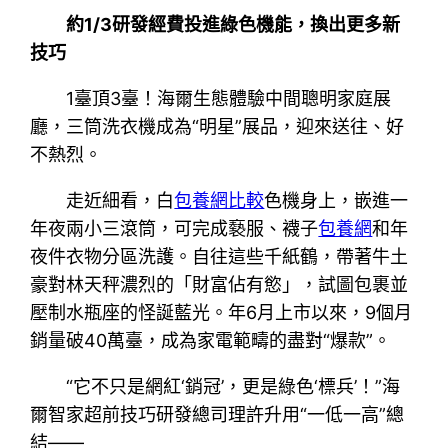
約1/3研發經費投進綠色機能，換出更多新
技巧
1臺頂3臺！海爾生態體驗中間聰明家庭展
廳，三筒洗衣機成為“明星”展品，迎來送往、好
不熱烈。
走近細看，白
包養網比較
色機身上，嵌進一
年夜兩小三滾筒，可完成褻服、襪子
包養網
和年
夜件衣物分區洗護。自往這些千紙鶴，帶著牛土
豪對林天秤濃烈的「財富佔有慾」，試圖包裹並
壓制水瓶座的怪誕藍光。年6月上市以來，9個月
銷量破40萬臺，成為家電範疇的盡對“爆款”。
“它不只是網紅‘銷冠’，更是綠色‘標兵’！”海
爾智家超前技巧研發總司理許升用“一低一高”總
結——