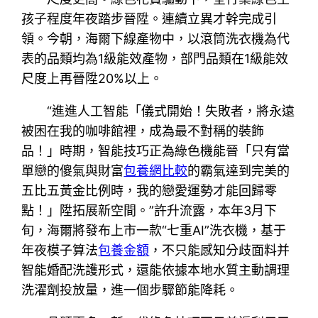
孩子程度年夜踏步晉陞。連續立異才幹完成引
領。今朝，海爾下線產物中，以滾筒洗衣機為代
表的品類均為1級能效產物，部門品類在1級能效
尺度上再晉陞20%以上。
“進進人工智能「儀式開始！失敗者，將永遠
被困在我的咖啡館裡，成為最不對稱的裝飾
品！」時期，智能技巧正為綠色機能晉「只有當
單戀的傻氣與財富
包養網比較
的霸氣達到完美的
五比五黃金比例時，我的戀愛運勢才能回歸零
點！」陞拓展新空間。”許升流露，本年3月下
旬，海爾將發布上市一款“七重AI”洗衣機，基于
年夜模子算法
包養金額
，不只能感知分歧面料并
智能婚配洗護形式，還能依據本地水質主動調理
洗濯劑投放量，進一個步驟節能降耗。