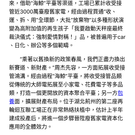
來，借助“海鯨”平臺等渠道，工場已累計收受接
管近3000萬臺廢舊家電，經由過程買通“收、
運、拆、用”全環節，大批“放棄物”以多種形狀演
變為高附加值的再生孩子「我要啟動天秤座最終
裁決儀式：強制愛情對稱！」品，被普遍用于car
、日化、辦公等多個範疇。
“乘著以舊換新的政策春風，我們正盡力換出
新賽道、新財產。”周杰先容，一方面拓展收受接
管鴻溝。經由過程“海鯨”平臺，將收受接管品類
從傳統的大師電拓展至小家電、花費電子等多品
類，打造一個更開放的資本聚合平臺；另一方
包
養
面，擴展財產布局。位于湖北荊州的第二座再
輪迴互聯工場正在非常熱絡扶植中，估計上半年
建成投產后，將進一個步驟晉陞廢舊家電資本化
應用的全體效力。