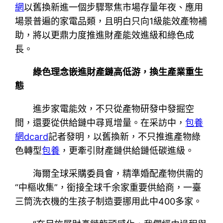
網
以舊換新進一個步驟聚焦市場存量年夜、應用
場景普遍的家電品類，且明白只向1級能效產物補
助，將以更鼎力度推進財產能效進級和綠色成
長。
綠色理念嵌進財產鏈高低游，換生產業重生
態
進步家電能效，不只從產物研發中發掘空
間，還要從供給鏈中尋覓增量。在采訪中，
包養
網dcard
記者發明，以舊換新，不只推進產物綠
色轉型
包養
，更牽引財產鏈供給鏈低碳進級。
海爾全球采購委員會，精準婚配產物供需的
“中樞收集”，銜接全球千余家重要供給商，一臺
三筒洗衣機的生孩子制造要挪用此中400多家。