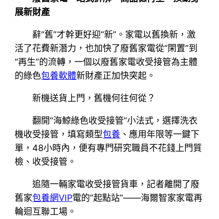
展新財產
辭“舊”才幹更好迎“新”。家電以舊換新，激
活了花費新潛力，也加快了廢舊家電從“閑置”到
“再生”的流轉，一個以廢舊家電收受接管為主體
的綠色
包養軟體
新財產正加快突起。
新機送貨上門，舊機何往何從？
翻開“海鯨綠色收受接管”小法式，選擇洗衣
機收受接管，填寫類型
包養
、應用年限等一鍵下
單，48小時內，便有專門研究職員不花錢上門質
檢、收受接管。
追隨一輛家電收受接管貨車，記者離開了廢
舊家
包養網VIP
電的“起點站”——海爾智家家電再
輪迴互聯工場。