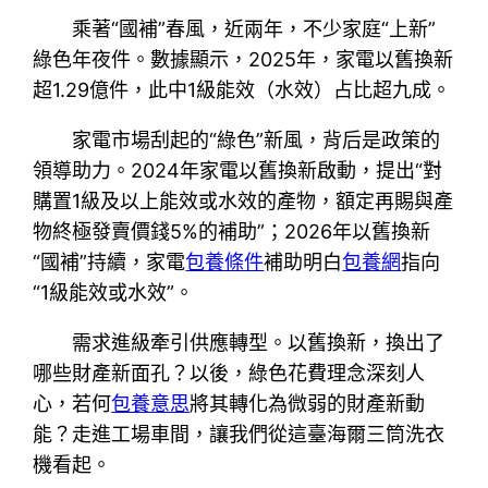
乘著“國補”春風，近兩年，不少家庭“上新”
綠色年夜件。數據顯示，2025年，家電以舊換新
超1.29億件，此中1級能效（水效）占比超九成。
家電市場刮起的“綠色”新風，背后是政策的
領導助力。2024年家電以舊換新啟動，提出“對
購置1級及以上能效或水效的產物，額定再賜與產
物終極發賣價錢5%的補助”；2026年以舊換新
“國補”持續，家電
包養條件
補助明白
包養網
指向
“1級能效或水效”。
需求進級牽引供應轉型。以舊換新，換出了
哪些財產新面孔？以後，綠色花費理念深刻人
心，若何
包養意思
將其轉化為微弱的財產新動
能？走進工場車間，讓我們從這臺海爾三筒洗衣
機看起。