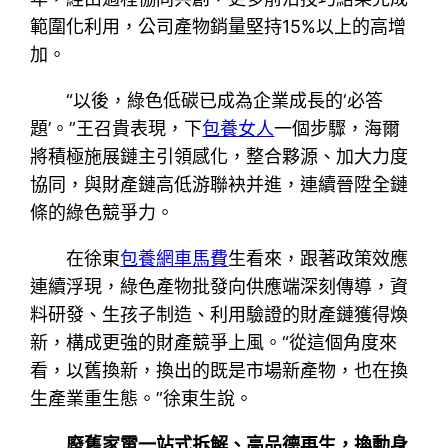
範圍化利用，公司產物銷量堅持15%以上的高增
加。
“以後，綠色低碳已成為企業成長的‘必答
題’。”王召貴表現，下
包養女人
一個步驟，海爾
將積極施展鏈主引領感化，整合夥源、加大力度
協同，與財產鏈高低游聯袂并進，連續晉陞全鏈
條的綠色競爭力。
在徐東
包養網車馬費
生看來，跟著政策效應
連續浮現，綠色產物批發向供應端深刻傳導，資
料研發、生孩子制造、利用驗證的財產鏈獲得煥
新，構成更強的財產競爭上風。“從這個角度來
看，以舊換新，換出的既是市場新產物，也在換
生產業重生態。”徐東生說。
廢舊家電一站式拆解、高品德再生，換動身