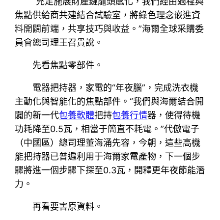
“充足施展財產鏈龍頭感化，我們經由過程與
焦點供給商共建結合試驗室，將綠色理念嵌進資
料開闢前端，共享技巧與收益。”海爾全球采購委
員會總司理王召貴說。
先看焦點零部件。
電器把持器，家電的“年夜腦”，完成洗衣機
主動化與智能化的焦點部件。“我們與海爾結合開
闢的新一代
包養軟體
把持
包養行情
器，使得待機
功耗降至0.5瓦，相當于簡直不耗電。”代傲電子
（中國區）總司理董海涌先容，今朝，這些高機
能把持器已普遍利用于海爾家電產物，下一個步
驟將進一個步驟下探至0.3瓦，開釋更年夜節能潛
力。
再看要害原資料。