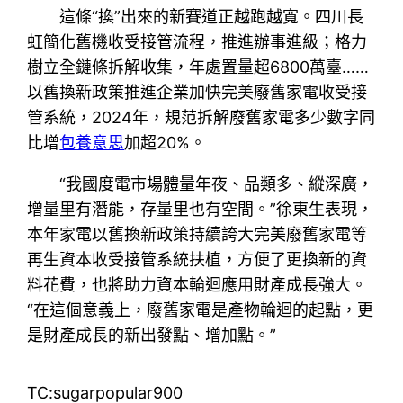
這條“換”出來的新賽道正越跑越寬。四川長
虹簡化舊機收受接管流程，推進辦事進級；格力
樹立全鏈條拆解收集，年處置量超6800萬臺……
以舊換新政策推進企業加快完美廢舊家電收受接
管系統，2024年，規范拆解廢舊家電多少數字同
比增
包養意思
加超20%。
“我國度電市場體量年夜、品類多、縱深廣，
增量里有潛能，存量里也有空間。”徐東生表現，
本年家電以舊換新政策持續誇大完美廢舊家電等
再生資本收受接管系統扶植，方便了更換新的資
料花費，也將助力資本輪迴應用財產成長強大。
“在這個意義上，廢舊家電是產物輪迴的起點，更
是財產成長的新出發點、增加點。”
TC:sugarpopular900