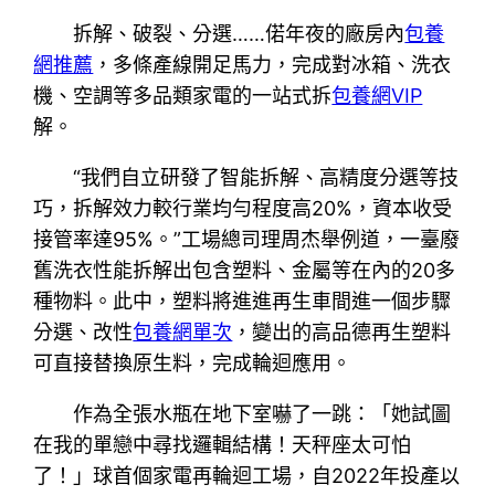
拆解、破裂、分選……偌年夜的廠房內
包養
網推薦
，多條產線開足馬力，完成對冰箱、洗衣
機、空調等多品類家電的一站式拆
包養網VIP
解。
“我們自立研發了智能拆解、高精度分選等技
巧，拆解效力較行業均勻程度高20%，資本收受
接管率達95%。”工場總司理周杰舉例道，一臺廢
舊洗衣性能拆解出包含塑料、金屬等在內的20多
種物料。此中，塑料將進進再生車間進一個步驟
分選、改性
包養網單次
，變出的高品德再生塑料
可直接替換原生料，完成輪迴應用。
作為全張水瓶在地下室嚇了一跳：「她試圖
在我的單戀中尋找邏輯結構！天秤座太可怕
了！」球首個家電再輪迴工場，自2022年投產以