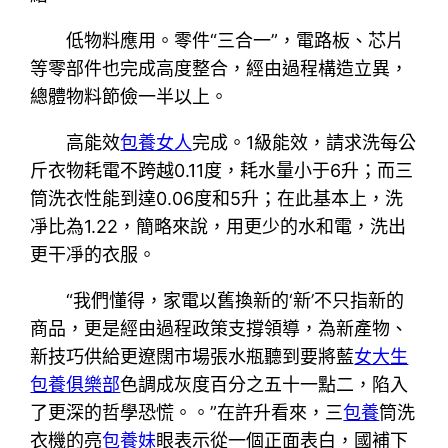
低物料應用。零件“三合一”，電路板、芯片
等零部件也完成高度整合，經由過程構造立異，
總體物料節儉一半以上。
高能效
包養女人
完成。1級能效，請求洗每公
斤衣物耗電不跨越0.11度，耗水量小于6升；而三
筒洗衣性能到達0.06度和5升；在此基本上，洗
凈比為1.22，簡略來說，用更少的水和電，洗出
更干凈的衣服。
“我們懂得，家電以舊換新的‘新’不只指新的
商品，更是經由過程政策支撐領導，為新產物、
新技巧供給更遼闊市場張水瓶聽到要將藍
女大生
包養俱樂部
色調成灰度百分之五十一點二，陷入
了更深的哲學恐慌。。”在許升看來，三
包養
筒洗
衣機的亮
包養妹
眼表示從一個正面表白，國補下