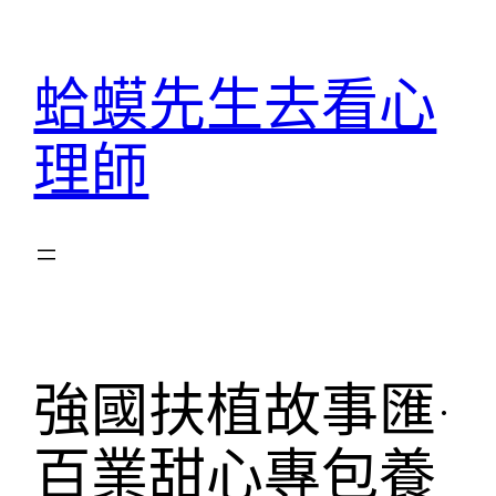
跳
至
蛤蟆先生去看心
主
要
理師
內
容
強國扶植故事匯·
百業甜心專包養