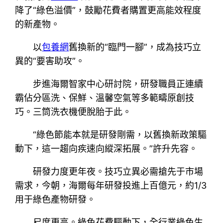
降了“綠色溢價”，鼓勵花費者購置更高能效程度
的新產物。
以
包養網
舊換新的“臨門一腳”，成為技巧立
異的“要害助攻”。
步進海爾智家中心研討院，研發職員正連續
霸佔分區洗、保鮮、溫馨空氣等多範疇原創技
巧。三筒洗衣機便脫胎于此。
“綠色節能本就是研發剛需，以舊換新政策驅
動下，這一趨向疾速向縱深拓展。”許升先容。
研發力度更年夜。技巧立異必需搶先于市場
需求，今朝，海爾每年研發投進上百億元，約1/3
用于綠色產物研發。
尺度更高。綠色花費驅動下，全行業綠色生