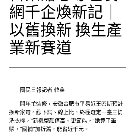
網千企煥新記｜
以舊換新 換生產
業新賽道
國民日報記者 韓鑫
開年忙裝修，安徽合肥市平易近王密斯預計
換新家電。線下試、線上比，終極選定一臺三筒
洗衣機，“新機型顏值高、更節能。”她算了筆
賬，“國補”加折舊，能省近千元。