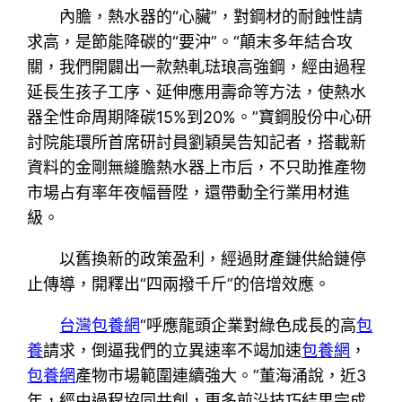
內膽，熱水器的“心臟”，對鋼材的耐蝕性請
求高，是節能降碳的“要沖”。“顛末多年結合攻
關，我們開闢出一款熱軋琺琅高強鋼，經由過程
延長生孩子工序、延伸應用壽命等方法，使熱水
器全性命周期降碳15%到20%。”寶鋼股份中心研
討院能環所首席研討員劉穎昊告知記者，搭載新
資料的金剛無縫膽熱水器上市后，不只助推產物
市場占有率年夜幅晉陞，還帶動全行業用材進
級。
以舊換新的政策盈利，經過財產鏈供給鏈停
止傳導，開釋出“四兩撥千斤”的倍增效應。
台灣包養網
“呼應龍頭企業對綠色成長的高
包
養
請求，倒逼我們的立異速率不竭加速
包養網
，
包養網
產物市場範圍連續強大。”董海涌說，近3
年，經由過程協同共創，更多前沿技巧結果完成