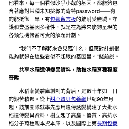
他看來，每一個看似眇乎小哉的基因，都能夠包
含著應對某種未知挑釁的奇特password——有
的能抵御干旱，有
包養留言板
的能耐受鹽堿。守
護和豐盛基因多樣性，就是在為將來能夠呈現的
各類危機儲蓄可貴的解題計劃。
“我們不了解將來會見臨什么，但應對計劃很
能夠就躲在這些看似不起眼的基因里。”錢前說。
共享水稻遺傳變異資料，助推水稻育種程度
晉陞
水稻漸變體庫創制的背后，是數十年如一日
的艱苦積聚。從上
甜心寶貝包養網
世紀90年月
起，錢前團隊就率先應用遺傳誘變構建了大批水
稻遺傳變異資料，樹立起了高產、優質、高抗水
稻分子育種親本資本庫，以及國際上第
長期包養