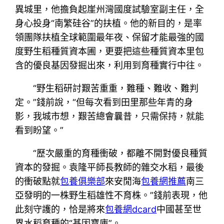
異城里，他擔負起崖州灣國度試驗室副主任，全
身心投身“南繁硅谷”的扶植。他的新目的，是率
領團隊扶植全球範圍最年夜、保留才能最強的國
度野生稻種質資本圃，更要把這些種質資本里包
含的優良基因發掘出來，利用到育種實行中往。
“野生稻研討艱苦重重，難種、難收、難判
定。”錢前說，“但每次看到田里那些年青的身
影，我城市想，艱苦總會曩昔，只需保持，就能
看到盼望。”
“歷次嚴重的育種衝破，都離不開對優良種質
資本的發掘。袁隆平師長教師的雜交水稻，最後
的衝破點就
包養俱樂部
來安閒海
包養網推薦
南三
亞發明的一株野生稻雄性不育株。”錢前表現，他
此刻守護的，恰是將來
包養網dcard
中國甚至世
界水稻育種的“基因寶庫”。