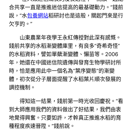
合共享一直是推進迷信提高的最基礎動力。”錢前
說，“水
包養網站
稻研討也是這般，關起門來是行
欠亨的。”
山東農業年夜學王永紅傳授對此深有感慨。
錢前共享的水稻漸變體庫里，有良多“奇希奇怪”
的水稻資料，譬如單蘗漸變體、懶苗等。2006
年，她還在中國迷信院遺傳與發育生物學研討所
時，恰是應用此中一個名為“葉序變態”的漸變
體，初次從分子層面提醒了水稻葉片順次發展的
調控機制。
得知這一結果，錢前第一時光收回慶祝。“看
到大師應用我們的資料做出了好結果，我們由衷
地覺得興奮。只要如許，才幹真正推進水稻的育
種程度疾速晉陞。”錢前說。