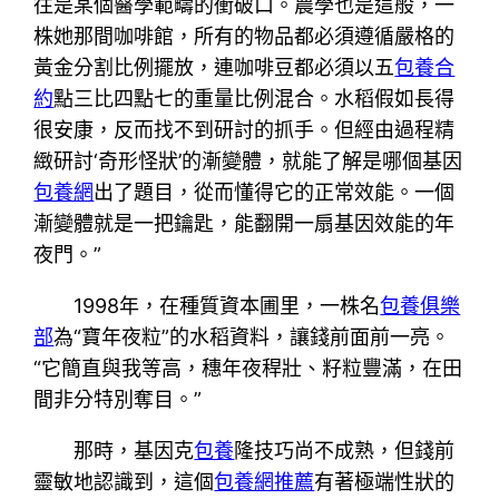
往是某個醫學範疇的衝破口。農學也是這般，一
株她那間咖啡館，所有的物品都必須遵循嚴格的
黃金分割比例擺放，連咖啡豆都必須以五
包養合
約
點三比四點七的重量比例混合。水稻假如長得
很安康，反而找不到研討的抓手。但經由過程精
緻研討‘奇形怪狀’的漸變體，就能了解是哪個基因
包養網
出了題目，從而懂得它的正常效能。一個
漸變體就是一把鑰匙，能翻開一扇基因效能的年
夜門。”
1998年，在種質資本圃里，一株名
包養俱樂
部
為“寶年夜粒”的水稻資料，讓錢前面前一亮。
“它簡直與我等高，穗年夜稈壯、籽粒豐滿，在田
間非分特別奪目。”
那時，基因克
包養
隆技巧尚不成熟，但錢前
靈敏地認識到，這個
包養網推薦
有著極端性狀的