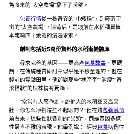
為將來的“太空農場”播下了盼望。
包養行情
從一株奇異的“小矮稻”，到廣袤宇
宙的“太空農場”，這背后，是錢前在水稻種質資
本範疇四十余載的漫漫求索。
創制包括近5萬份資料的水稻漸變體庫
尋求完善的基因——更高產
包養故事
、更硬
朗，在傳統種質研討中似乎是不移至理的。但在
錢前的實驗田里，他卻對那些“病歪歪”“消瘦”“奇
形怪狀”的植株情有獨鐘。
“常常有人惡作劇，說他人的水稻都又高又
壯，你怎么凈挑這些不起眼的？”但在錢
包養感情
前看來，這些性狀各別的“異類”，倒是基因多樣
性最直不雅的表現。他舉例說：“經典
包養
病例往