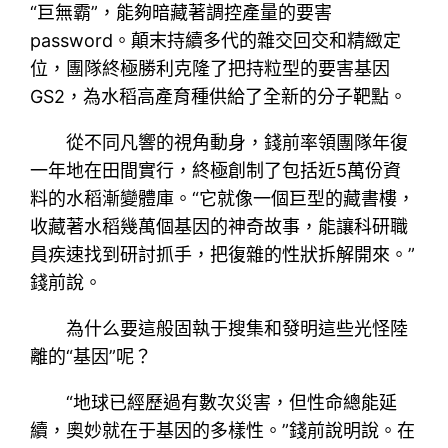
“巨無霸”，能夠暗藏著調控產量的要害
password。顛末持續多代的雜交回交和精緻定
位，團隊終極勝利克隆了把持粒型的要害基因
GS2，為水稻高產育種供給了全新的分子靶點。
從不同凡響的視角動身，錢前率領團隊年復
一年地在田間實行，終極創制了包括近5萬份資
料的水稻漸變體庫。“它就像一個巨型的藏書樓，
收藏著水稻幾萬個基因的神奇故事，能讓科研職
員疾速找到研討抓手，把復雜的性狀拆解開來。”
錢前說。
為什么要這般固執于搜集和發明這些光怪陸
離的“基因”呢？
“地球已經歷過有數次災害，但性命總能延
續，奧妙就在于基因的多樣性。”錢前說明說。在