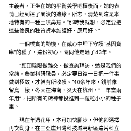
主義者，正坐在她的平衡美學吧檯後面，她的表
情已經到達了崩潰的邊緣。所志，清楚到這是本
地特有的一種土噴鼻蕉。“那時我就想，必定要把
這些優良的種質資本維護好、應用好。”
一個樸實的動機，在貳心中埋下守護“基因寶
庫”的種子，這份初心，隨同他走過了43年。
“頭頂驕陽做雜交、做查詢拜訪，這是我們的
常態。農業科研職員，必定要日復一日把一件事
做到極致，才幹有所收獲。”40余年來，錢前像
留鳥一樣，冬天在海南，炎天在杭州，“一年當兩
年用”，把所有的精神都投進到一粒粒小小的種子
里。
現在年過花甲，本可加快腳步，但他卻選擇
再次動身。在三亞崖州灣科技城高新區這片科立