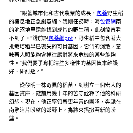
“跟著城市化和古代農業的成長，
包養
野生稻
的棲息地正急劇萎縮。我剛任務時，海
包養網
南
的池沼地里還能找到成片的野生稻，此刻簡直看
不到了。”錢前說
包養網ppt
，野生稻中包含著大
批栽培稻早已喪失的可貴基因，它們的消散，意
味著人類能夠會掉往應對將來危機的某些能夠
性。“我們要爭奪把這些多樣性的基因資本維護
好、研討透。”
從發明一株奇異的稻苗，到樹立一個宏大的
基因寶庫，錢前用幾十年的苦守詮釋了他的科研
幻想。現在，他正率領著更年青的團隊，奔馳在
南繁這片盼望的郊野上，為將來播撒著新的盼
望。