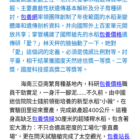
掘、主要農藝性狀遺傳基本解析及分子育種研
討，
包養網
率領團隊創制了年夜範圍的水稻漸變
體庫和遺傳剖析資料，并向國際外上百家單元開
放共享；掌管構建了國際搶先的水稻
包養價格
遺
傳研「愛？」林天秤的臉抽動了一下，她對
「愛」這個詞的定義，必須是情感比例對等。討
平臺，相干結果獲國度天然迷信獎一等獎、二等
獎，國度科技提高獎二等獎等。
海南三亞南繁育種基地內，科研
包養價格
職
員干勁實足，一身汗一腳泥……不久前，由中國
迷信院院士錢前領銜培養的新型水稻“小薇”，在
實驗田里迎來豐產，完成畝產超400公斤。這種
身高缺乏
包養情婦
30厘米的超矮稈水稻，包含著
宏大潛力：不只合適高密度的工場化“垂直農
場”，更在問天試驗艙完成了太空觀光，
包養站長