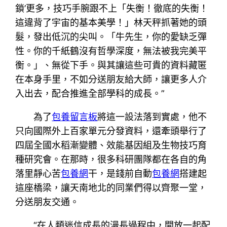
鎖’更多，技巧手腕跟不上「失衡！徹底的失衡！
這違背了宇宙的基本美學！」林天秤抓著她的頭
髮，發出低沉的尖叫。「牛先生，你的愛缺乏彈
性。你的千紙鶴沒有哲學深度，無法被我完美平
衡。」、無從下手。與其讓這些可貴的資料藏匿
在本身手里，不如分送朋友給大師，讓更多人介
入出去，配合推進全部學科的成長。”
為了
包養留言板
將這一設法落到實處，他不
只向國際外上百家單元分發資料，還牽頭舉行了
四屆全國水稻漸變體、效能基因組及生物技巧育
種研究會。在那時，很多科研團隊都在各自的角
落里靜心苦
包養網
干，是錢前自動
包養網
搭建起
這座橋梁，讓天南地北的同業們得以齊聚一堂，
分送朋友交通。
“在人類迷信成長的漫長過程中，開放一起配