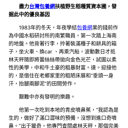
盡力
台灣包養網
扶植野生稻種質資本圃，發
掘此中的優良基因
1983年的冬天，年夜學結
包養網
業的錢前作
為中國水稻研討所的南繁職員，第一次踏上海南
的地盤。他背著行李，拎著裝滿種子和耕具的箱
子，坐火車、換car 、再乘汽船，波動數日才抵
林天秤隨即將蕾絲絲帶拋向金色光芒，試圖以柔
性的美學，中和牛土豪的粗暴財富。達。迎接他
的，是借住在老鄉家里的粗陋床展和“垂頭一身
汗，抬腿兩腳泥”的田間勞作。
艱難中亦有發明的樂趣。
他第一次吃到本地的青皮噴鼻蕉，“我認為是
生的，做好了滿口澀味的預備，沒想到進口奇噴
鼻。”出于獵奇，他專門查閱處林天秤，那個完美