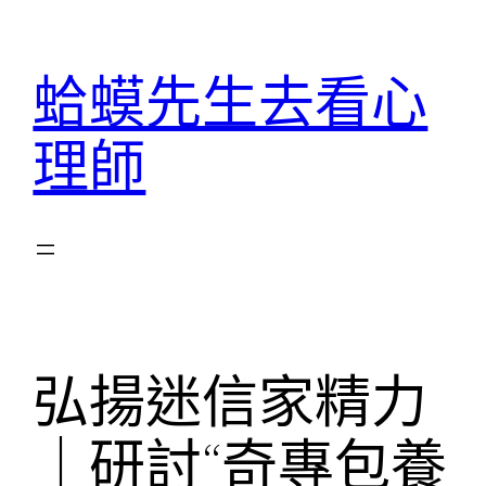
跳
至
蛤蟆先生去看心
主
要
理師
內
容
弘揚迷信家精力
｜研討“奇專包養