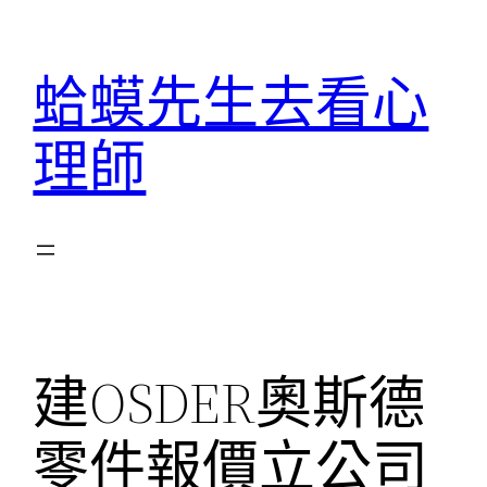
跳
至
蛤蟆先生去看心
主
要
理師
內
容
建OSDER奧斯德
零件報價立公司