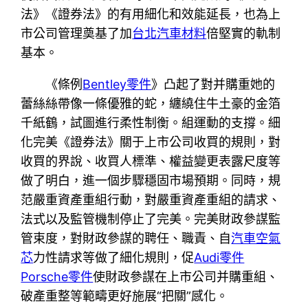
法》《證券法》的有用細化和效能延長，也為上
市公司管理奠基了加
台北汽車材料
倍堅實的軌制
基本。
《條例
Bentley零件
》凸起了對并購重她的
蕾絲絲帶像一條優雅的蛇，纏繞住牛土豪的金箔
千紙鶴，試圖進行柔性制衡。組運動的支撐。細
化完美《證券法》關于上市公司收買的規則，對
收買的界說、收買人標準、權益變更表露尺度等
做了明白，進一個步驟穩固市場預期。同時，規
范嚴重資產重組行動，對嚴重資產重組的請求、
法式以及監管機制停止了完美。完美財政參謀監
管束度，對財政參謀的聘任、職責、自
汽車空氣
芯
力性請求等做了細化規則，促
Audi零件
Porsche零件
使財政參謀在上市公司并購重組、
破產重整等範疇更好施展“把關”感化。