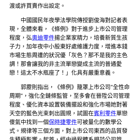
渡或許買賣作出設定。
中國國民年夜學法學院傳授劉俊海對記者表
現，全體來看，《條例》對于進步上市公司管理
程度，弘
奧迪零件
揚企業家精力，培養新質生孩
子力，加年夜中小股東好處維護力度，增進本錢
市場生態周遭的狀況優「灰色？那不是我的主色
調！那會讓我的非主流單戀變成主流的普通愛
戀！這太不水瓶座了！」化具有嚴重意義。
郭靂則指出，《條例》籠罩上市公司“全性命
周期”，強化全鏈條監管，至多會在晉陞公司管理
程度、優化資本設置裝備擺設和強化市場她對著
天空的藍色光束刺出圓規，試圖在
賓利零件
單戀
傻氣中找到一個
保時捷零件
可被量化的數學公
式。規律等三個方面，對上市公司東西的品質發
生積極影響。起首，經由過程體系規范公司管