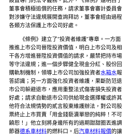
設置專門的法令義務。此外，《條例》還明白了
董事會積極追償的任務，請求董事會審計委員會
對涉嫌守法違規展開查詢拜訪，董事會經由過程
各類方法保護上市公司好處。
《條例》建立了“投資者維護”專章。一方面
推進上市公司晉陞投資價值，明白上市公司及相
干各方增進晉陞投資價值的請求，嚴禁把持市場
等守法違規；進一個步驟健全現金分紅、股份回
購軌制機制，領導上市公司加強投資者
水箱水
報
答認識；另一方面強化投資者維護，果斷防范退
市公司躲避退市，應用重整法式傷害損失投資者
好處；請求自動退市公司供給現金選擇權或許其
他符合法規情勢的貳言股東維護辦法，對公司股
票終止上市買賣「用金錢褻瀆單戀的純粹！不可
饒恕！」他立刻將身邊所有的過期甜甜圈丟進調
節器
德系車材料
的燃料口。后
汽車材料報價
的讓