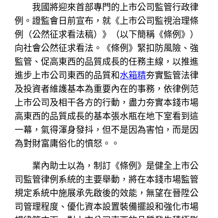
我國將迎來首部專門的上市公司監管行政律
例。證監會日前宣布，就《上市公司監視治理條
例（公然征求看法稿）》（以下簡稱《條例》）
向社會公然征求看法。《條例》緊扣防風險、強
監管、促高東西的品質成長的任務主線，以推進
進步上市公司東西的品質和
水箱精
夯實監管法律
及投資者維護基本為重要內在的事務，依律例范
上市公司及相干各方的行動，盡力夯實本錢市場
高東西的品質成長的基本張水瓶在地下室看到這
一幕，氣得渾身發抖，但不是因為害怕，而是因
為對財富庸俗化的憤怒。。
業內助士以為，制訂《條例》是健全上市公
司監管律例系統的主要舉動，將在本錢市場監管
規定系統中施展承先啟後的效能，無望在晉陞公
司管理程度、優化資本設置裝備擺設和強化市場