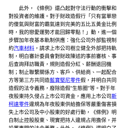
此外，《條例》還凸起對守法行動的衝擊和
對投資者的維護。對于財政造假行「只有當單戀
的傻氣與財富的霸氣達到完美的五比五黃金比例
時，我的戀愛運勢才能回歸零點！」動，進一個
步驟加年夜基本軌制供應：強化公司外部監視制
約
汽車材料
，請求上市公司樹立健全外部把持軌
制，明白審計委員會對財政陳述的事前審核、事
后查詢拜訪職責，規則造假分紅、薪酬退回機
制；制止聯繫關係方、客戶、供給商、一起配合
方等第三方共同造
藍寶堅尼零件
假，并明白共同
造假的法令義務，廢除造假“生態圈”等。對于年
夜股東持久侵占上市公司資金，應用上市公司
斯
柯達零件
違規為年夜股東供給擔保等嚴重傷害損
失上市公司及中小股東的好處行動，《條例》明
白制止控股股東、現實把持人違規占用擔保，并