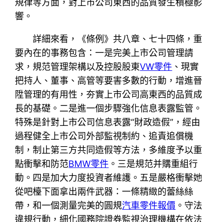
規律等方面，對上市公司東西的品質發生積極影
響。
詳細來看，《條例》共八章、七十四條，重
要內在的事務包含：一是完美上市公司管理請
求，規范管理架構以及控股股東
VW零件
、現實
把持人、董事、高管等要害多數的行動，增進晉
陞管理的有用性，夯實上市公司高東西的品質成
長的基礎。二是進一個步驟強化信息表露監管。
特殊是針對上市公司信息表露“財政造假”，經由
過程健全上市公司外部監視制約、追責追償機
制，制止第三方共同造假等方法，多維度予以重
點衝擊和防范
BMW零件
。三是規范并購重組行
動。四是加大力度投資者維護。五是嚴格衝擊她
從吧檯下面拿出兩件武器：一條精緻的蕾絲絲
帶，和一個測量完美的圓規
汽車零件報價
。守法
違規行動，細化國務院證券監視治理機構在依法