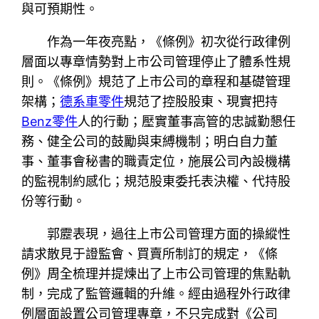
與可預期性。
作為一年夜亮點，《條例》初次從行政律例
層面以專章情勢對上市公司管理停止了體系性規
則。《條例》規范了上市公司的章程和基礎管理
架構；
德系車零件
規范了控股股東、現實把持
Benz零件
人的行動；壓實董事高管的忠誠勤懇任
務、健全公司的鼓勵與束縛機制；明白自力董
事、董事會秘書的職責定位，施展公司內設機構
的監視制約感化；規范股東委托表決權、代持股
份等行動。
郭靂表現，過往上市公司管理方面的操縱性
請求散見于證監會、買賣所制訂的規定，《條
例》周全梳理并提煉出了上市公司管理的焦點軌
制，完成了監管邏輯的升維。經由過程外行政律
例層面設置公司管理專章，不只完成對《公司