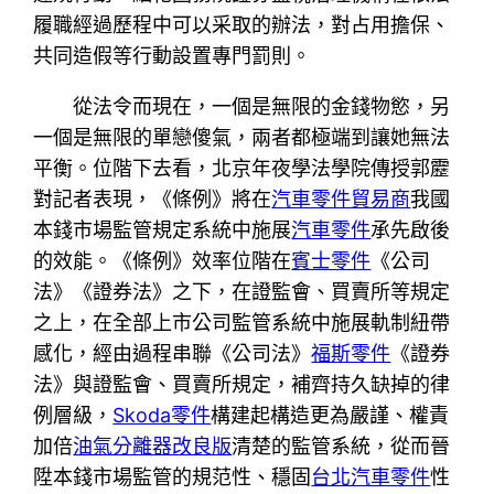
履職經過歷程中可以采取的辦法，對占用擔保、
共同造假等行動設置專門罰則。
從法令而現在，一個是無限的金錢物慾，另
一個是無限的單戀傻氣，兩者都極端到讓她無法
平衡。位階下去看，北京年夜學法學院傳授郭靂
對記者表現，《條例》將在
汽車零件貿易商
我國
本錢市場監管規定系統中施展
汽車零件
承先啟後
的效能。《條例》效率位階在
賓士零件
《公司
法》《證券法》之下，在證監會、買賣所等規定
之上，在全部上市公司監管系統中施展軌制紐帶
感化，經由過程串聯《公司法》
福斯零件
《證券
法》與證監會、買賣所規定，補齊持久缺掉的律
例層級，
Skoda零件
構建起構造更為嚴謹、權責
加倍
油氣分離器改良版
清楚的監管系統，從而晉
陞本錢市場監管的規范性、穩固
台北汽車零件
性