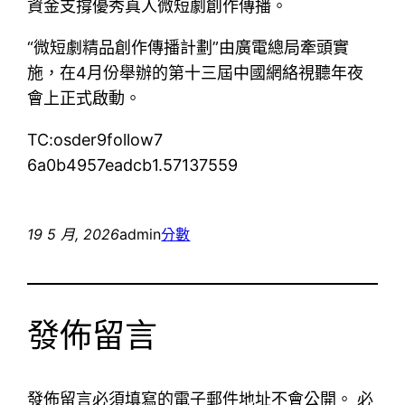
資金支撐優秀真人微短劇創作傳播。
“微短劇精品創作傳播計劃”由廣電總局牽頭實
施，在4月份舉辦的第十三屆中國網絡視聽年夜
會上正式啟動。
TC:osder9follow7
6a0b4957eadcb1.57137559
19 5 月, 2026
admin
分數
發佈留言
發佈留言必須填寫的電子郵件地址不會公開。
必