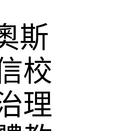
R奧斯
信校
治理