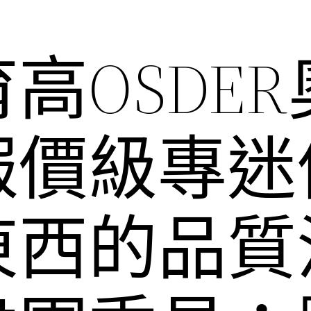
高OSDE
報價級專迷
東西的品質