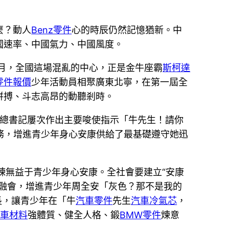
麼？動人
Benz零件
心的時辰仍然記憶猶新。中
國速率、中國氣力、中國風度。
1月，全國這場混亂的中心，正是金牛座霸
斯柯達
零件報價
少年活動員相聚廣東北寧，在第一屆全
拼搏、斗志高昂的動聽剎時。
總書記屢次作出主要唆使指示「牛先生！請你
務，增進青少年身心安康供給了最基礎遵守她迅
煉無益于青少年身心安康。全社會要建立“安康
融會，增進青少年周全安「灰色？那不是我的
長，讓青少年在「牛
汽車零件
先生
汽車冷氣芯
，
汽車材料
強體質、健全人格、鍛
BMW零件
煉意