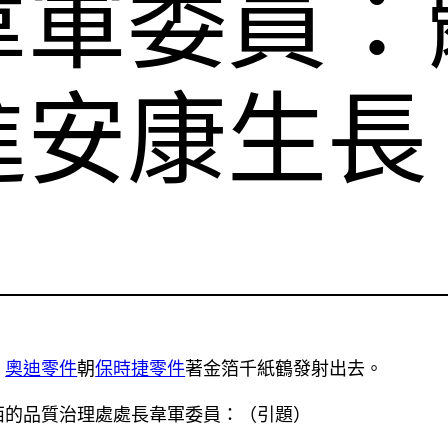
韋軍委員：
進安康生長
，
奧迪零件
朝
保時捷零件
著金箔千紙鶴發射出去。
西的品質治理處處長韋軍委員：（引題）