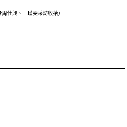
者周仕興、王瑾雯采訪收拾）