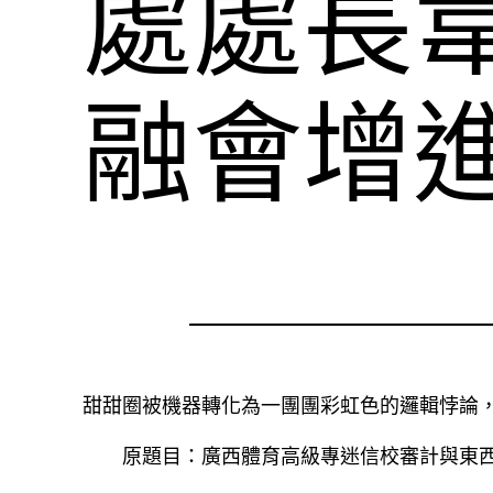
處處長
融會增
甜甜圈被機器轉化為一團團彩虹色的邏輯悖論
原題目：廣西體育高級專迷信校審計與東