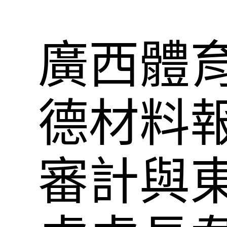
廣西體育
德材料
審計與