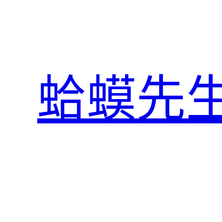
跳
至
主
要
內
蛤蟆先
容