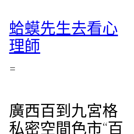
跳
至
蛤蟆先生去看心
主
要
理師
內
容
廣西百到九宮格
私密空間色市“百