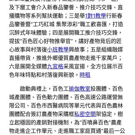
及下層工會介入新春品鑒薈、推介技巧交鋒、直
播購物等系列幫扶運動；三是舉
1對1教學
行新春
品鑒薈暨“工巧紅城 集聚添彩”職工歡喜匯，打造
沉醉式年味體驗；四是展開職工推介技巧交鋒，
提拔“百色匠心好物推舉官”，講好產物背后的匠
心故事與村落復
小班教學
興故事；五是組織融媒
直播帶貨，推進外鄉優質農產物走進千家萬戶；
六是展開全媒體
九宮格
采風宣揚，全方位展示百
色年味特點和村落復興新貌。
時租
啟動典禮上，百色工
瑜伽教室
投團體、百色
城產團體、百色動力團體、百色高速公路運營無
限公司、百色市西醫病院等單元代表與百色農林
團體配合簽訂農產物采購框
私密空間
架協定，樹
立起穩固的產銷對接機制，為“百噴鼻百色”農產
物走進企工作單元、走進職工家庭買通“最后一公