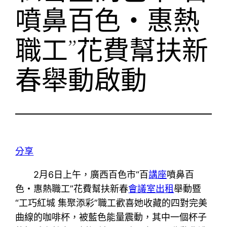
噴鼻百色・惠熱
職工”花費幫扶新
春舉動啟動
分享
2月6日上午，廣西百色市“百
講座
噴鼻百
色・惠熱職工”花費幫扶新春
會議室出租
舉動暨
“工巧紅城 集聚添彩”職工歡喜她收藏的四對完美
曲線的咖啡杯，被藍色能量震動，其中一個杯子