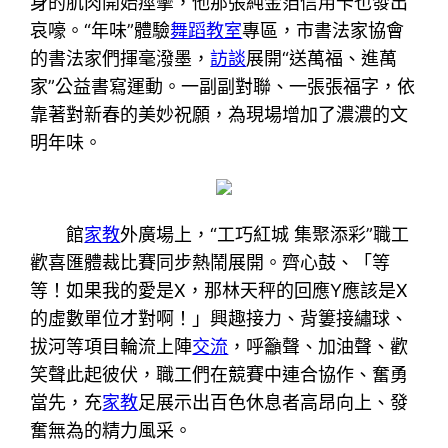
身的肌肉開始痙攣，他那張純金箔信用卡也發出
哀嚎。“年味”體驗
舞蹈教室
專區，市書法家協會
的書法家們揮毫潑墨，
訪談
展開“送萬福、進萬
家”公益書寫運動。一副副對聯、一張張福字，依
靠著對新春的美妙祝願，為現場增加了濃濃的文
明年味。
館
家教
外廣場上，“工巧紅城 集聚添彩”職工
歡喜匯體裁比賽同步熱鬧展開。齊心鼓、「等
等！如果我的愛是X，那林天秤的回應Y應該是X
的虛數單位才對啊！」興趣接力、背簍接繡球、
拔河等項目輪流上陣
交流
，呼籲聲、加油聲、歡
笑聲此起彼伏，職工們在競賽中連合協作、奮勇
當先，充
家教
足展示出百色休息者高昂向上、發
奮無為的精力風采。