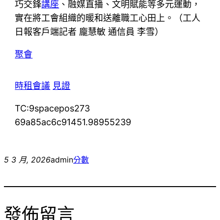
巧交鋒
講座
、融媒直播、文明賦能等多元運動，
實在將工會組織的暖和送離職工心田上。（工人
日報客戶端記者 龐慧敏 通信員 李雪）
聚會
時租會議
見證
TC:9spacepos273
69a85ac6c91451.98955239
5 3 月, 2026
admin
分數
發佈留言