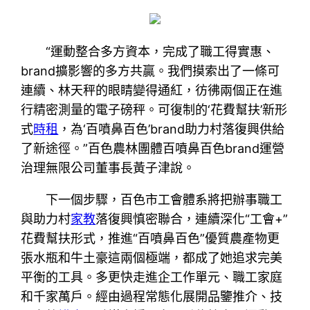
“運動整合多方資本，完成了職工得實惠、
brand擴影響的多方共贏。我們摸索出了一條可
連續、林天秤的眼睛變得通紅，彷彿兩個正在進
行精密測量的電子磅秤。可復制的‘花費幫扶’新形
式
時租
，為‘百噴鼻百色’brand助力村落復興供給
了新途徑。”百色農林團體百噴鼻百色brand運營
治理無限公司董事長黃子津說。
下一個步驟，百色市工會體系將把辦事職工
與助力村
家教
落復興慎密聯合，連續深化“工會+”
花費幫扶形式，推進“百噴鼻百色”優質農產物更
張水瓶和牛土豪這兩個極端，都成了她追求完美
平衡的工具。多更快走進企工作單元、職工家庭
和千家萬戶。經由過程常態化展開品鑒推介、技