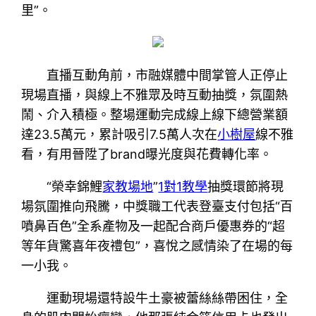
里”。
直播互動角前，市融媒體中間掌管人正停止
現場直播，與線上不雅眾及時互動抽獎，氛圍熱
鬧、介入積極。整場運動完成線上線下總營業額
達23.5萬元，累計吸引7.5萬人次在
小樹屋
線不雅
看，有用晉陞了brand曝光度與花費轉化率。
“榮幸錦鯉
家教場地
”
1對1教學
抽獎環節將現
場氛圍推向飛騰，中獎職工代表登臺支付包括“百
噴鼻百色”全系產物及一起配合商戶優惠券的“超
等年貨驚喜年夜禮包”，喜悅之感情染了在場的每
一小我。
運動現場還特設牛土豪被蕾絲絲帶困住，全