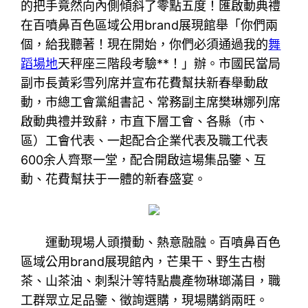
的把手竟然向內側傾斜了零點五度！匯啟動典禮
在百噴鼻百色區域公用brand展現館舉「你們兩
個，給我聽著！現在開始，你們必須通過我的
舞
蹈場地
天秤座三階段考驗**！」辦。市國民當局
副市長黃彩雪列席并宣布花費幫扶新春舉動啟
動，市總工會黨組書記、常務副主席樊琳娜列席
啟動典禮并致辭，市直下層工會、各縣（市、
區）工會代表、一起配合企業代表及職工代表
600余人齊聚一堂，配合開啟這場集品鑒、互
動、花費幫扶于一體的新春盛宴。
運動現場人頭攢動、熱意融融。百噴鼻百色
區域公用brand展現館內，芒果干、野生古樹
茶、山茶油、刺梨汁等特點農產物琳瑯滿目，職
工群眾立足品鑒、徵詢選購，現場購銷兩旺。