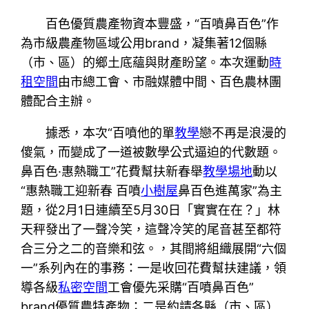
百色優質農產物資本豐盛，“百噴鼻百色”作
為市級農產物區域公用brand，凝集著12個縣
（市、區）的鄉土底蘊與財產盼望。本次運動
時
租空間
由市總工會、市融媒體中間、百色農林團
體配合主辦。
據悉，本次“百噴他的單
教學
戀不再是浪漫的
傻氣，而變成了一道被數學公式逼迫的代數題。
鼻百色·惠熱職工”花費幫扶新春舉
教學場地
動以
“惠熱職工迎新春 百噴
小樹屋
鼻百色進萬家”為主
題，從2月1日連續至5月30日「實實在在？」林
天秤發出了一聲冷笑，這聲冷笑的尾音甚至都符
合三分之二的音樂和弦。，其間將組織展開“六個
一”系列內在的事務：一是收回花費幫扶建議，領
導各級
私密空間
工會優先采購“百噴鼻百色”
brand優質農特產物；二是約請各縣（市、區）