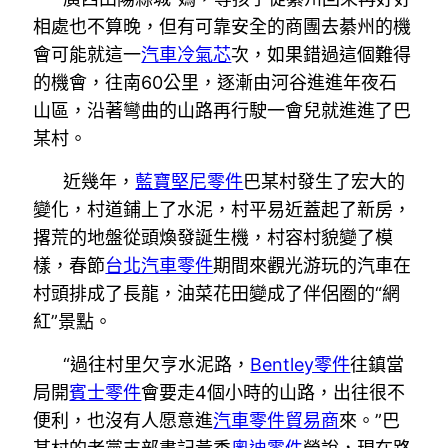
相處也不算晚，但有可靠安全的商團去綦州的機
會可能就這一
汽車冷氣芯
次，如果錯過這個難得
的機會，往南60公里，逐漸由河谷進進年夜石
山區，沿著彎曲的山路再行駛一會兒就進進了巴
某村。
近幾年，
藍寶堅尼零件
巴某村發生了宏大的
變化，村道鋪上了水泥，村平易近蓋起了新房，
撂荒的地盤從頭煥發誕生機，村容村貌變了模
樣，春節
台北汽車零件
期間來觀光游玩的汽車在
村頭排成了長龍，油菜花田變成了伴侶圈的“網
紅”景點。
“過往村里欠亨水泥路，
Bentley零件
往鎮當
局開
賓士零件
會要走4個小時的山路，出往很不
便利，也沒有人愿意進
汽車零件貿易商
來。”巴