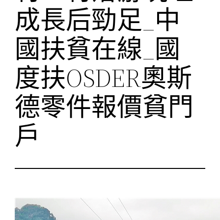
成長后勁足_中
國扶貧在線_國
度扶OSDER奧斯
德零件報價貧門
戶