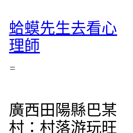
跳
至
蛤蟆先生去看心
主
要
理師
內
容
廣西田陽縣巴某
村：村落游玩旺