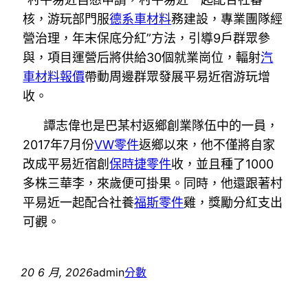
核，游玩部門服
德系車材料
務建設，專業團隊經
營治理，年末保底分紅”方法，引導9戶群眾參
與，項目運營后將供給30個就業崗位，輻射
汽
車材料報價
帶動周邊群眾發展平易近宿游玩增
收。
譚志偉也是巴某村返鄉創業隊伍中的一員，
2017年7月份
VW零件
返鄉以來，他不僅將自家
改成平易近宿創
保時捷零件
收，並且種了1000
多株三華李，來歲便可掛果。同時，他還跟著村
平易近一起配合社養
福斯零件
雞，獎勵分紅支出
可觀。
20 6 月, 2026
admin
分數