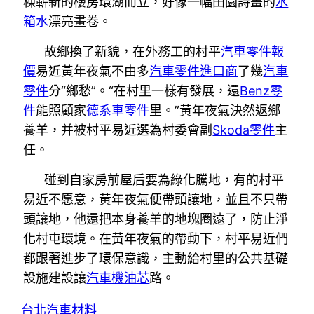
棟嶄新的樓房環湖而立，好像一幅田園詩畫的
水
箱水
漂亮畫卷。
故鄉換了新貌，在外務工的村平
汽車零件報
價
易近黃年夜氣不由多
汽車零件進口商
了幾
汽車
零件
分“鄉愁”。“在村里一樣有發展，還
Benz零
件
能照顧家
德系車零件
里。”黃年夜氣決然返鄉
養羊，并被村平易近選為村委會副
Skoda零件
主
任。
碰到自家房前屋后要為綠化騰地，有的村平
易近不愿意，黃年夜氣便帶頭讓地，並且不只帶
頭讓地，他還把本身養羊的地塊圈遠了，防止淨
化村屯環境。在黃年夜氣的帶動下，村平易近們
都跟著進步了環保意識，主動給村里的公共基礎
設施建設讓
汽車機油芯
路。
台北汽車材料