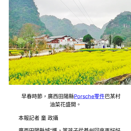
早春時節，廣西田陽縣
Porsche零件
巴某村
油菜花盛開。
本報記者 童 政攝
廣西田陽縣城“媽，等孩子從綦州回來再好好