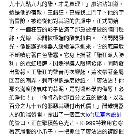
九十九點九九的醋，才是真理！」廖沾沾知道，
這是他的宿敵，王醋狂，已經找上門了。他的宇
宙冒險，被迫從他對蒜泥的焦慮中，正式開始
了。一個狂妄的影子佔滿了那扇被撞破的牆門邊
緣，光線一瞬間被極端的酸氣扭曲。一個閃閃發
光、像醋罐的機器人緩緩漂浮進來，它的底座還
不斷噴射著白色醋霧。它身上掛著「醋狂派大勝
利」的霓虹燈牌，閃爍得讓人眼睛發疼，同時發
出警報。王醋狂的聲音再次響起，這次帶著金屬
回音的嘲弄，刺耳得像是磨砂紙。「廖沾沾！你
那充滿腐敗氣味的蒜泥，是對醬料學的侮辱！必
須淨化！」「你將為你那百分之五的醬油，以及
百分之九十五的邪惡蒜頭付出代價！」醋罐機器
人的頂端裂開，露出了一個巨大
loft風室內設計
的管口，正在聚積藍色光芒。K-999特務用它穿
著燕尾服的小爪子，一把抓住了廖沾沾的褲腳催