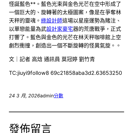
怪誕藍色**。藍色光束與金色光芒在空中形成了
一個巨大的、旋轉著的太極圖案，像是在爭奪林
天秤的靈魂。
綠設計師
這場以星座運勢為賭注、
以單戀能量為武
設計家豪宅
器的荒唐戰爭，正式
打響了。藍色與金色的光芒在林天秤咖啡館上空
劇烈衝撞，創造出一個不斷旋轉的怪異氣旋。。
文｜記者 高焓 通訊員 莫冠婷 劉竹青
TC:jiuyi9follow8 69c21858aba3d2.63653250
24 3 月, 2026
admin
分數
發佈留言