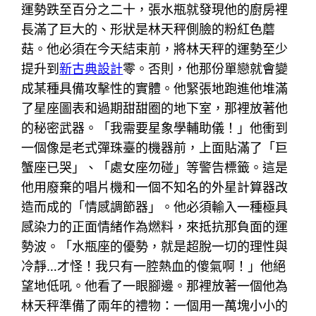
運勢跌至百分之二十，張水瓶就發現他的廚房裡
長滿了巨大的、形狀是林天秤側臉的粉紅色蘑
菇。他必須在今天結束前，將林天秤的運勢至少
提升到
新古典設計
零。否則，他那份單戀就會變
成某種具備攻擊性的實體。他緊張地跑進他堆滿
了星座圖表和過期甜甜圈的地下室，那裡放著他
的秘密武器。「我需要星象學輔助儀！」他衝到
一個像是老式彈珠臺的機器前，上面貼滿了「巨
蟹座已哭」、「處女座勿碰」等警告標籤。這是
他用廢棄的唱片機和一個不知名的外星計算器改
造而成的「情感調節器」。他必須輸入一種極具
感染力的正面情緒作為燃料，來抵抗那負面的運
勢波。「水瓶座的優勢，就是超脫一切的理性與
冷靜…才怪！我只有一腔熱血的傻氣啊！」他絕
望地低吼。他看了一眼腳邊。那裡放著一個他為
林天秤準備了兩年的禮物：一個用一萬塊小小的