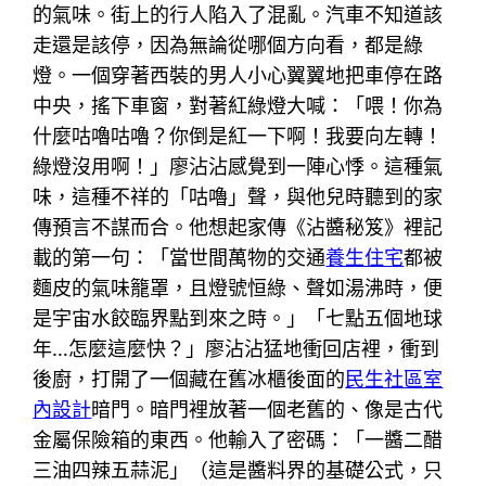
的氣味。街上的行人陷入了混亂。汽車不知道該
走還是該停，因為無論從哪個方向看，都是綠
燈。一個穿著西裝的男人小心翼翼地把車停在路
中央，搖下車窗，對著紅綠燈大喊：「喂！你為
什麼咕嚕咕嚕？你倒是紅一下啊！我要向左轉！
綠燈沒用啊！」廖沾沾感覺到一陣心悸。這種氣
味，這種不祥的「咕嚕」聲，與他兒時聽到的家
傳預言不謀而合。他想起家傳《沾醬秘笈》裡記
載的第一句：「當世間萬物的交通
養生住宅
都被
麵皮的氣味籠罩，且燈號恒綠、聲如湯沸時，便
是宇宙水餃臨界點到來之時。」「七點五個地球
年…怎麼這麼快？」廖沾沾猛地衝回店裡，衝到
後廚，打開了一個藏在舊冰櫃後面的
民生社區室
內設計
暗門。暗門裡放著一個老舊的、像是古代
金屬保險箱的東西。他輸入了密碼：「一醬二醋
三油四辣五蒜泥」（這是醬料界的基礎公式，只