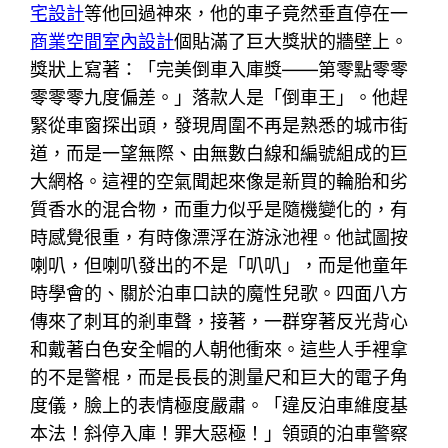
宅設計
等他回過神來，他的車子竟然垂直停在一
商業空間室內設計
個貼滿了巨大獎狀的牆壁上。
獎狀上寫著：「完美倒車入庫獎——第零點零零
零零零九度偏差。」落款人是「倒車王」。他趕
緊從車窗探出頭，發現周圍不再是熟悉的城市街
道，而是一望無際、由無數白線和編號組成的巨
大網格。這裡的空氣聞起來像是新買的輪胎和劣
質香水的混合物，而重力似乎是隨機變化的，有
時感覺很重，有時像漂浮在游泳池裡。他試圖按
喇叭，但喇叭發出的不是「叭叭」，而是他童年
時學會的、關於泊車口訣的魔性兒歌。四面八方
傳來了刺耳的剎車聲，接著，一群穿著反光背心
和戴著白色安全帽的人朝他衝來。這些人手裡拿
的不是警棍，而是長長的測量尺和巨大的電子角
度儀，臉上的表情極度嚴肅。「違反泊車維度基
本法！斜停入庫！罪大惡極！」領頭的泊車警察