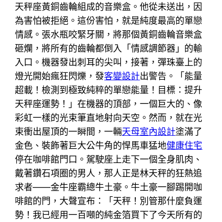
天秤座黃銅齒輪組成的音樂盒。他從未送出，因
為害怕被拒絕。這份害怕，就是純度最高的單戀
情感。張水瓶咬緊牙關，將那個黃銅齒輪音樂盒
砸爛，將所有的齒輪都倒入「情感調節器」的輸
入口。機器發出刺耳的尖叫，接著，彈珠臺上的
燈光開始瘋狂閃爍，發
客變設計
出警告。「能量
超載！檢測到極致純粹的單戀能量！目標：提升
天秤座運勢！」在機器的頂部，一個巨大的、像
彩虹一樣的光束筆直地射向天空。然而，就在光
束衝出屋頂的一瞬間，一輛
天母室內設計
塗滿了
金色、裝飾著巨大公牛角的悍馬車猛地
健康住宅
停在咖啡館門口。駕駛座上走下一個全身肌肉、
戴著鑽石項圈的男人，那人正是林天秤的狂熱追
求者——金牛座霸總牛土豪。牛土豪一腳踢開咖
啡館的門，大聲宣布：「天秤！別管那什麼負運
勢！我已經用一百噸的純金箔買下了今天所有的