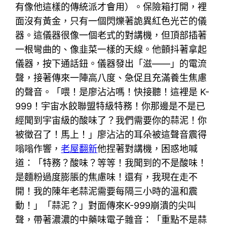
有像他這樣的傳統派才會用）。保險箱打開，裡
面沒有黃金，只有一個閃爍著詭異紅色光芒的儀
器。這儀器很像一個老式的對講機，但頂部插著
一根彎曲的、像韭菜一樣的天線。他顫抖著拿起
儀器，按下通話鈕。儀器發出「滋——」的電流
聲，接著傳來一陣高八度、急促且充滿養生焦慮
的聲音。「喂！是廖沾沾嗎！快接聽！這裡是 K-
999！宇宙水餃聯盟特級特務！你那邊是不是已
經聞到宇宙級的酸味了？我們需要你的蒜泥！你
被徵召了！馬上！」廖沾沾的耳朵被這聲音震得
嗡嗡作響，
老屋翻新
他捏著對講機，困惑地喊
道：「特務？酸味？等等！我聞到的不是酸味！
是麵粉過度膨脹的焦慮味！還有，我現在走不
開！我的陳年老蒜泥需要每隔三小時的溫和震
動！」「蒜泥？」對面傳來K-999崩潰的尖叫
聲，帶著濃濃的中藥味電子雜音：「重點不是蒜