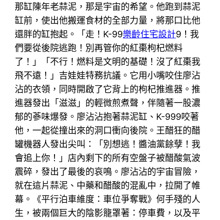
那缸陳年老蒜泥，那是宇宙的希望。他跑到蒜泥
缸前，使出他搬運食材的全部力量，將那口比他
還胖的缸抱起。「走！K-99
樂齡住宅設計
9！我
們要從後院逃跑！別再管你的紅棗枸杞燃料
了！」「不行！燃料是文明的基礎！沒了紅棗我
飛不遠！」吉娃娃特務抗議。它用小嘴咬住廖沾
沾的衣領，同時開啟了它背上的枸杞推進器。推
進器發出「滋滋」的輕微煎煮聲，伴隨著一股濃
郁的蔘味爆發。廖沾沾抱著蒜泥缸、K-999咬著
他，一起從撞出來的洞口衝向後院。王醋狂的醋
罐機器人發出尖叫：「別想逃！醬油黨餘孽！我
會追上你！」店內剩下的所有空盤子被醋酸氣波
震碎，發出了最後的哀鳴。廖沾沾的宇宙冒險，
就在這片蒜泥、中藥和醋酸的混亂中，拉開了帷
幕。《平行泊車維度：車位爭奪戰》何手殘的人
生，被兩個巨大的陰影籠罩著：停車費，以及平