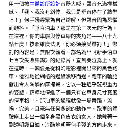
用一個擴
中醫診所設計
音器大喊，聲音充滿機械
感。「我、我沒有斜停！我只是垂直停在了牆壁
上！」何手殘趕緊為自己辯解，但聲音因為恐懼
而顫抖。「垂直泊車？那是在第三次元的行為，
在這裡，你的車體與停車線的夾角是——八十九
點七度！按照維度法則，你必須接受懲罰！」懲
罰的內容是：無限次觀看一部名為**《新手泊車
七百次失敗集錦》的紀錄片，直到哭泣為止。就
在這時，一輛像是從科幻電影裡開出來的黑色跑
車，優雅地從網格的邊緣漂移而過。跑車的輪胎
發出令人陶醉的摩擦聲，它以一種近乎蔑視重力
的姿態，精準地停進了一個只有它車身尺寸寬度
的停車格中。那泊車的過程就像一場舞蹈，流
暢、完美，且毫無任何多餘的動作**。跑車的駕
駛座上走出一個全身黑色皮衣的女人，她戴著一
副透明護目鏡，冷酷地朝著何手殘的方向走來。