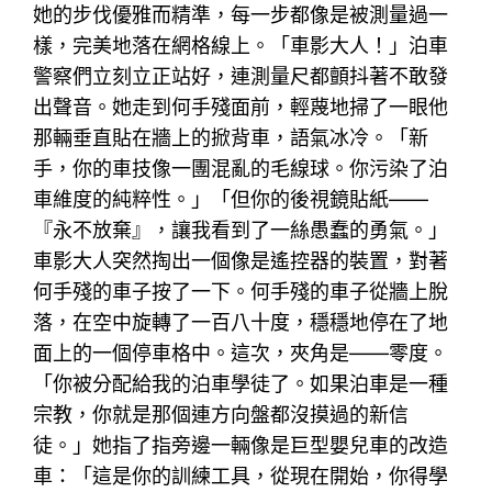
她的步伐優雅而精準，每一步都像是被測量過一
樣，完美地落在網格線上。「車影大人！」泊車
警察們立刻立正站好，連測量尺都顫抖著不敢發
出聲音。她走到何手殘面前，輕蔑地掃了一眼他
那輛垂直貼在牆上的掀背車，語氣冰冷。「新
手，你的車技像一團混亂的毛線球。你污染了泊
車維度的純粹性。」「但你的後視鏡貼紙——
『永不放棄』，讓我看到了一絲愚蠢的勇氣。」
車影大人突然掏出一個像是遙控器的裝置，對著
何手殘的車子按了一下。何手殘的車子從牆上脫
落，在空中旋轉了一百八十度，穩穩地停在了地
面上的一個停車格中。這次，夾角是——零度。
「你被分配給我的泊車學徒了。如果泊車是一種
宗教，你就是那個連方向盤都沒摸過的新信
徒。」她指了指旁邊一輛像是巨型嬰兒車的改造
車：「這是你的訓練工具，從現在開始，你得學