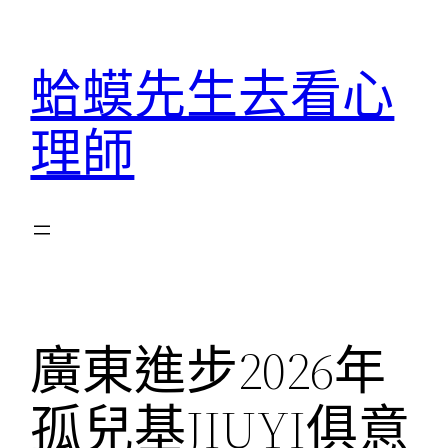
跳
至
蛤蟆先生去看心
主
要
理師
內
容
廣東進步2026年
孤兒基JIUYI俱意