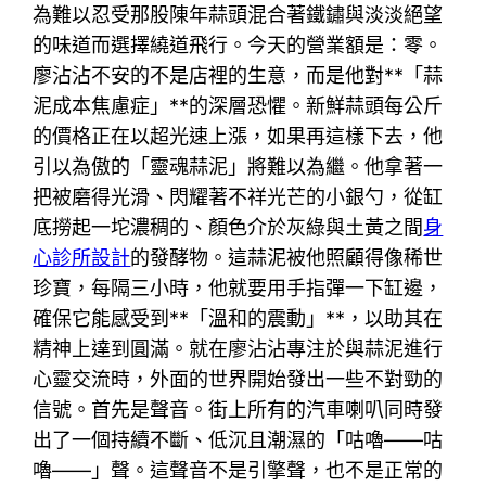
為難以忍受那股陳年蒜頭混合著鐵鏽與淡淡絕望
的味道而選擇繞道飛行。今天的營業額是：零。
廖沾沾不安的不是店裡的生意，而是他對**「蒜
泥成本焦慮症」**的深層恐懼。新鮮蒜頭每公斤
的價格正在以超光速上漲，如果再這樣下去，他
引以為傲的「靈魂蒜泥」將難以為繼。他拿著一
把被磨得光滑、閃耀著不祥光芒的小銀勺，從缸
底撈起一坨濃稠的、顏色介於灰綠與土黃之間
身
心診所設計
的發酵物。這蒜泥被他照顧得像稀世
珍寶，每隔三小時，他就要用手指彈一下缸邊，
確保它能感受到**「溫和的震動」**，以助其在
精神上達到圓滿。就在廖沾沾專注於與蒜泥進行
心靈交流時，外面的世界開始發出一些不對勁的
信號。首先是聲音。街上所有的汽車喇叭同時發
出了一個持續不斷、低沉且潮濕的「咕嚕——咕
嚕——」聲。這聲音不是引擎聲，也不是正常的