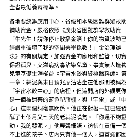
全省最低養育標準。
各地要統籌應用中心、省級和本級困難群眾救助
補助資金，嚴格依照《廣東省困難群眾救助資
「牛先生！請你停止散播金箔！你的物質波動已
經嚴重破壞了我的空間美學係數！」金治理辦
法》的有關規定，加強資金的應用和監管，切實
保證孤兒、艾滋病病毒沾染兒童、事實無人撫養
兒童基礎生涯權益《宇宙水餃與終極醬料師》第
一章：蒜泥與末日預兆廖沾沾坐在他那間被稱為
「宇宙水餃中心」的店裡，但這間店的外觀更像
是一個被遺棄的藍色塑膠棚，與「宇宙」或「中
心」這兩個詞毫無關係。他正在對著一缸已經發
酵了七個月又七天的老蒜泥嘆氣。「你還不夠靈
動，我的蒜泥。」他輕聲細語，彷彿在責備一個
不上進的孩子。店內只有他一個人，連蒼蠅都因