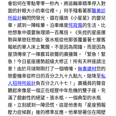
會如何在零點零零一秒內，將這輛車精準停入對
面的針眼大小的車位裡。」何手殘看著那
醫美診
所設計
輛閃閃發光、還在播放《小星星》的嬰兒
車，感到一陣眩暈。泊車維度
侘寂風
的生活，比
他想象中還要無理頭一百萬倍。《失控的星座運
勢與單戀狂想曲》張水瓶從他那張覆蓋著七層舊
報紙的單人床上驚醒，不是因為鬧鐘，而是因為
屋頂傳來了一陣震耳欲聾的廣播聲。「緊急！緊
急！今日星座運勢超級大修正！所有天秤座請注
意！由於月球剛剛打了一個噴嚏，
無毒建材
您的
戀愛機率從昨日的百分之九十九點九，陡降至
私
人招待所設計
負百分之八十七！」廣播員的聲音
聽起來像是一個正在經歷中年危機的雙子座，充
滿了戲劇性的絕望。張水瓶，一個典型的水瓶
座，立刻感到一陣恐慌，這是他患有「星座預報
壓力症候群」後的標準反應。他單戀著住在隔壁