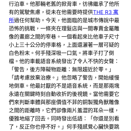
行泊車。他那輛老舊的掀背車，彷彿繼承了他所
有的駕駛焦慮，從未在他需要時提供
THE R3 寓
所
過任何幫助。今天，他面臨的是城市傳說中最
恐怖的挑戰，一條夾在理髮店與一間專賣金屬雕
像的畫廊之間的窄巷。一個看起來比他車子尺寸
小上三十公分的停車格，上面還灑著一層可疑的
白色粉末。何手殘深吸一口氣。將車子打了倒
檔。他的車載語音系統發出了令人不快的女聲：
「警告，後方障礙物距離：無限趨近於零。」
「請考慮放棄治療。」他忽略了警告，開始緩慢
地倒車。他最討厭的不是語音系統，而是那兩塊
永遠在關鍵時刻自動收折的後視鏡。當他需要它
們來判斷車體與那座價值不菲的銅製獨角獸雕像
之間的距離時，它們卻像兩片羞澀的耳朵一樣，
優雅地縮了回去。同時發出低語：「你還是別看
了，反正你也停不好。」何手殘感覺心臟快要跳