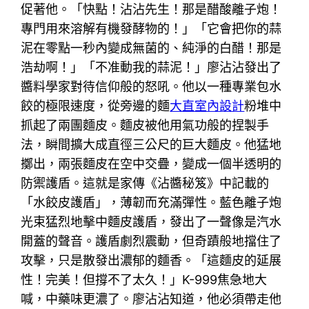
促著他。「快點！沾沾先生！那是醋酸離子炮！
專門用來溶解有機發酵物的！」「它會把你的蒜
泥在零點一秒內變成無菌的、純淨的白醋！那是
浩劫啊！」「不准動我的蒜泥！」廖沾沾發出了
醬料學家對待信仰般的怒吼。他以一種專業包水
餃的極限速度，從旁邊的麵
大直室內設計
粉堆中
抓起了兩團麵皮。麵皮被他用氣功般的捏製手
法，瞬間擴大成直徑三公尺的巨大麵皮。他猛地
擲出，兩張麵皮在空中交疊，變成一個半透明的
防禦護盾。這就是家傳《沾醬秘笈》中記載的
「水餃皮護盾」，薄韌而充滿彈性。藍色離子炮
光束猛烈地擊中麵皮護盾，發出了一聲像是汽水
開蓋的聲音。護盾劇烈震動，但奇蹟般地擋住了
攻擊，只是散發出濃郁的麵香。「這麵皮的延展
性！完美！但撐不了太久！」K-999焦急地大
喊，中藥味更濃了。廖沾沾知道，他必須帶走他