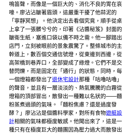
鳴笛聲，而像是一個巨大的、消化不良的胃在哀
嚎。廖沾沾皺著眉頭，這嚴重干擾了他蒜泥的
「寧靜冥想」。他決定出去看個究竟，順手從桌
上拿了一張髒兮兮的，印著《沾醬秘笈》封面的
皺衛生紙，塞進口袋以備不時之需。他一腳踏出
店門，立刻被眼前的景象震驚了。整條城市的主
幹道上，數百個交通信號燈，從東邊到西邊，從
高架橋到巷弄口，全部變成了綠燈。它們不是交
替閃爍，而是固定在「通行」的狀態，同時，每
一個燈箱都發出了
退休宅設計
那種「咕嚕咕嚕」
的聲音，並且有一層淡淡的、熱氣騰騰的白霧從
燈箱的頂部冒出，散發出一種難以名狀的——麵
粉蒸煮過頭的氣味。「麵粉焦慮？還是過度發
酵？」廖沾沾是個醬料學家，對所有食物
遊艇設
計
相關的氣味都極度敏感。他聞出來了，這是一
種只有在極度巨大的麵團因為壓力過大而散發出