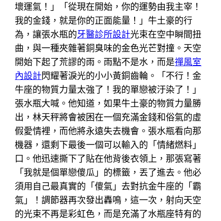
壞運氣！」「從現在開始，你的運勢由我主宰！
我的金錢，就是你的正面能量！」牛土豪的行
為，讓張水瓶的
牙醫診所設計
光束在空中瞬間扭
曲，與一種夾雜著銅臭味的金色光芒對撞。天空
開始下起了荒謬的雨。雨點不是水，而是
禪風室
內設計
閃耀著淚光的小小黃銅齒輪。「不行！金
牛座的物質力量太強了！我的單戀被汙染了！」
張水瓶大喊。他知道，如果牛土豪的物質力量勝
出，林天秤將會被困在一個充滿金錢和俗氣的虛
假愛情裡，而他將永遠失去機會。張水瓶看向那
機器，還剩下最後一個可以輸入的「情緒燃料」
口。他迅速撕下了貼在他背後衣領上，那張寫著
「我就是個單戀傻瓜」的標籤，丟了進去。他必
須用自己最真實的「傻氣」去對抗金牛座的「霸
氣」！調節器再次發出轟鳴，這一次，射向天空
的光束不再是彩虹色，而是充滿了水瓶座特有的