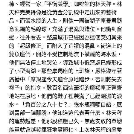
棟、經營一家「平衡美學」咖啡館的林天秤。林
天秤完美得像是從黃金分割線中走出來的藝術
品。而張水瓶的人生，則像一團被獅子座暴君隨
意亂踢的毛線球，充滿了混亂與錯位。他衝到窗
邊，往外看去。整座城市已經因為這個突如其來
的「超級修正」而陷入了荒謬的混亂。街道上的
雙魚座們，開始不受控制地流下鹹鹹的海水淚，
他們無法停止地哭泣，導致城市低窪處已經形成
了小型潟湖。那些摩羯座的上班族，嚴格遵守著
廣播中「摩羯座今天適合原地踏步，否則將失去
襪子」的指令。數百名西裝筆挺的摩羯座正整齊
地站在原地，他們的鞋子裡裝滿了已經潮濕的淚
水。「負百分之八十七？」張水瓶喃喃自語，感
到胃部一陣翻騰，他知道這代表著什麼。林天秤
的運勢越差，他那股積壓已久、無處安放的單戀
能量就會越發瘋狂地實體化。上次林天秤的戀愛