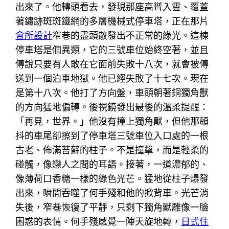
出來了。他轉頭看去，發現那座高聳入雲、覆蓋
著鏽跡斑斑鐵網的多層機械式停車塔，正在那片
會所設計
窄巷的盡頭散發出不正常的綠光。這棟
停車塔是個異類，它的三號車位始終空著，並且
傳說只要有人敢在它面前失敗十八次，就會被傳
送到一個泊車地獄。他已經失敗了十七次。現在
是第十八次。他打了方向盤，車頭朝著銅獨角獸
的方向猛地偏轉。後視鏡發出最後的溫柔提醒：
「再見，世界。」他沒有撞上獨角獸，但他那顫
抖的車尾卻擦到了停車塔三號車位入口處的一根
古老、佈滿苔蘚的柱子。不是撞擊，而是輕柔的
碰觸，像戀人之間的耳語。接著，一道濃郁的、
像薄荷口香糖一樣的綠色光芒。猛地從柱子爆發
出來，瞬間吞噬了何手殘和他的掀背車。光芒消
失後，窄巷恢復了平靜，只剩下獨角獸雕像一臉
困惑的表情。何手殘感覺一陣天旋地轉，
日式住