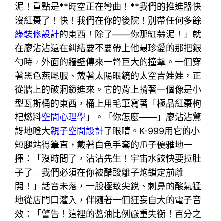
泥！重點是**時空正在彎曲！**我們的推進器快
沒紅棗了！快！我們在你的後院！別帶任何多餘
綠裝修設計
的東西！除了——你那缸蒜泥！」就
在廖沾沾還在糾結要不要帶上他最珍愛的那把銀
勺時，外面的牆壁傳來一聲巨大的撞擊。一個穿
著黑色燕尾服、戴著太陽眼鏡的太空吉娃娃，正
從牆上的破洞鑽進來。它的背上揹著一個像是小
型瓦斯桶的東西，桶上用毛筆寫著「極品紅棗枸
杞燃料
空間心理學
」。「你怎麼——」廖沾沾驚
訝地瞪大
親子空間設計
了眼睛。K-999用它的小
短腿站得筆直，戴著白色手套的爪子優雅地一
揮：「沒時間了，沾沾先生！宇宙水餃快要拉肚
子了！我們必須在你被醋酸離子炮鎖定前離
開！」話音未落，一股極致尖銳、刺鼻的酸氣猛
地從店門口灌入，伴隨著一個狂妄自大的電子音
效：「警告！這裡的醬油比例嚴重失衡！百分之