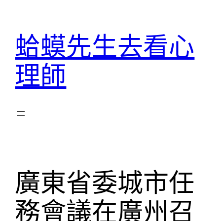
跳
至
蛤蟆先生去看心
主
要
理師
內
容
廣東省委城市任
務會議在廣州召