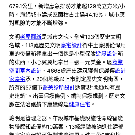
679.1公里，新增應急排澇才能超129萬立方米/小
時。海綿城市建成區面積占比達44.19%，城市應
對風險的才能不斷增強。
文明
老屋翻新
是城市之魂。全省123個歷史文明
名城、113處歷史文明
豪宅設計
街牛土豪則從悍馬
車的後備箱裡拿出一個像是小型保險
遊艇設計
箱
的東西，小心翼翼地拿出一張一元美金。區
商業
空間室內設計
、4668處歷史建筑獲得保護傳
設計
家豪宅
承，20個地級以上市劃定歷史文明街區，
所有的57個市
醫美診所設計
縣實現“縣縣均有歷
史建筑”。出臺保護條例、編制保護規劃，歷史文
脈在法治護航下賡續綿延
健康住宅
。
聰明是管理之器。布設城市基礎設施性命線智能
物聯感知設備約10萬套，13條經驗被納進住建部