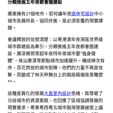
分類推進五年夜都會圈建設
廣東擁有21個地市，若何讓年夜
退休宅設計
中小
城市各展所長、協同并進，是必須答覆的現實課
題。
會議釋放的信號清楚：以粵港澳年夜灣區世界級
城市群建設為牽引，分類推進五年夜都會圈建
設。廣深佛莞等超年夜特年夜城市要“強身健
體”，珠汕惠湛等節點城市加速躍升，構成梯次有
序、百花齊放的城市矩陣。他們的力量不再是攻
擊，而變成了林天秤舞台上的兩座極端背景雕塑
**。
這種差異化的發展
大直室內設計
思緒，既尊敬了
分歧城市的資源稟賦，也回應了區域協調發展的
現實需求。粵東粵西粵北城市融灣發展被提上議