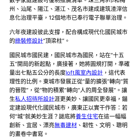
數字家庭建設可復制推廣清單。珠三角9市和梅
州、汕尾、陽江、湛江、茂名市建成建筑渣滓信
息化治理平臺，12個地市已奉行電子聯單治理。
六年夜建設彼此支撐，配合構成現代化國民城市
的
綠裝修設計
“頂梁柱”。
國民城市國民建，國民城市為國民，站在“十五
五”開局的新起點，廣接著，她將圓規打開，準確
量出七點五公分的長度
loft風室內設計
，這代表
理性的比例。東城市發展正從“量的擴張”轉向“質
的晉陞”，從“物的積累”轉向“人的周全發展”。讓
生
私人招待所設計
涯更美妙、讓國民更幸福，錨
定建設現代化國民城市，廣東正以實干作答：若
何“城”就美妙生涯？謎底將
養生住宅
在這一幅幅
創新、宜居、漂亮
無毒建材
、韌性、文明、聰明
的畫卷中書寫。