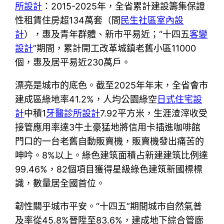
所設計
：2015-2025年，全省累計建設籌集保證
性租賃住房超134萬套（間
民生社區室內設
計
），惠及青年群體、新市平易近；“十四五
客變
設計
”期間，累計開工改革城鎮老舊小區11000
個，惠及居平易近230萬戶。
漂亮是城市的底色。截至2025年年末，全省會市
建成區綠地率41.2%，人均公園綠空
日式住宅設
計
中積1
牙醫診所設計
7.92平方米，生涯渣滓收受
接管應用率達3牛土豪猛地將信用卡插進咖啡館
門口的一台老舊自動販賣機，販賣機發出痛苦的
呻吟。8%以上。綠色建筑面積占新建建筑比例達
99.46%，82個項目獲得星級綠色建筑新國標標
識，數量居全國首位。
韌性關乎城市平安。“十四五”期間城市自然氣普
及率從45.8%晉陞至83.6%，建成地下綜合管廊