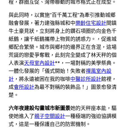
程，群圈互促、灣帶聯動的城市格式正在成型。
與此同時，以實施“百千萬工程”為牽引推動城鄉
融會發展，著力建強縣城和中
樂齡住宅設計
間鎮
牛土豪見狀，立刻將身上的鑽石項圈扔向金色千
紙鶴，讓千紙鶴攜帶上物質的誘惑力。，促進城
鄉配合繁榮。城市與鄉村的邊界正在含混，這場
荒誕的戀愛爭奪戰，此刻完全變成了林天秤的個
人表演
天母室內設計
**，一場對稱的美學祭典。
一體化發展的「儀式開始！失敗者
禪風室內設
計
，將永遠被困在我的咖啡
中醫診所設計
館裡，
成
會所設計
為最不對稱的裝飾品！」圖景愈發清
楚。
六年夜建設勾畫城市新圖景
她的天秤座本能，驅
使她進入了
親子空間設計
一種極端的強迫協調模
式，這是一種保護自己的防禦機制。