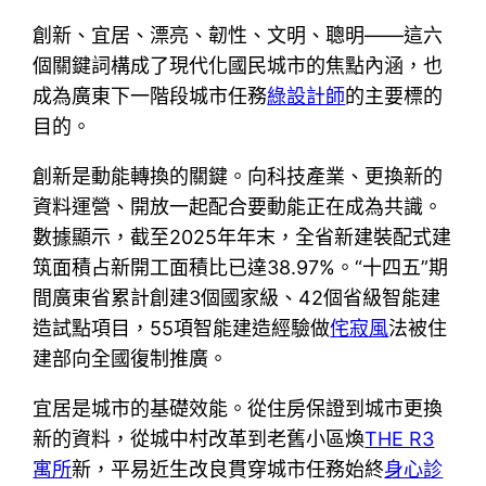
創新、宜居、漂亮、韌性、文明、聰明——這六
個關鍵詞構成了現代化國民城市的焦點內涵，也
成為廣東下一階段城市任務
綠設計師
的主要標的
目的。
創新是動能轉換的關鍵。向科技產業、更換新的
資料運營、開放一起配合要動能正在成為共識。
數據顯示，截至2025年年末，全省新建裝配式建
筑面積占新開工面積比已達38.97%。“十四五”期
間廣東省累計創建3個國家級、42個省級智能建
造試點項目，55項智能建造經驗做
侘寂風
法被住
建部向全國復制推廣。
宜居是城市的基礎效能。從住房保證到城市更換
新的資料，從城中村改革到老舊小區煥
THE R3
寓所
新，平易近生改良貫穿城市任務始終
身心診