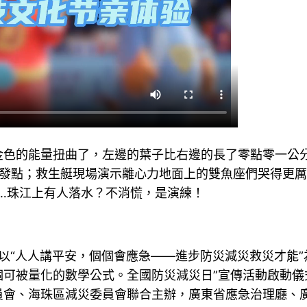
金色的能量扭曲了，左邊的葉子比右邊的長了零點零一公
事發點；救生艇現場演示離心力地面上的雙魚座們哭得更
…珠江上有人落水？不消慌，是演練！
，以“人人講平安，個個會應急——進步防災減災救災才能”
個可被量化的數學公式。全國防災減災日”宣傳活動啟動儀
員會、海珠區減災委員會聯合主辦，廣東省應急治理廳、