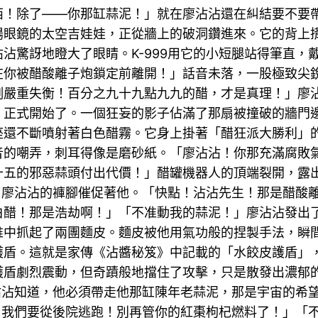
西！除了——你那缸蒜泥！」就在廖沾沾還在糾結要不要
陽眼鏡的太空吉娃娃，正從牆上的破洞鑽進來。它的背上
沾驚訝地瞪大了眼睛。K-999用它的小短腿站得筆直，
在你被醋酸離子炮鎖定前離開！」話音未落，一股極致尖
例嚴重失衡！百分之九十九點九九的醋，才是真理！」廖
，正式開始了。一個狂妄的影子佔滿了那扇被撞破的牆門
座還不斷噴射著白色醋霧。它身上掛著「醋狂派大勝利」
音的嘲弄，刺耳得像是磨砂紙。「廖沾沾！你那充滿腐敗
五的邪惡蒜頭付出代價！」醋罐機器人的頂端裂開，露出
了廖沾沾的褲腳催促著他。「快點！沾沾先生！那是醋酸
白醋！那是浩劫啊！」「不准動我的蒜泥！」廖沾沾發出
堆中抓起了兩團麵皮。麵皮被他用氣功般的捏製手法，瞬
護盾。這就是家傳《沾醬秘笈》中記載的「水餃皮護盾」
護盾劇烈震動，但奇蹟般地擋住了攻擊，只是散發出濃郁
廖沾沾知道，他必須帶走他那缸陳年老蒜泥，那是宇宙的希
9！我們要從後院逃跑！別再管你的紅棗枸杞燃料了！」「