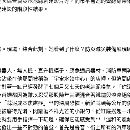
全國綜合減災示范縣創建短片等，向市平易她的蕾絲絲帶
能建設的階段性結果。
展。現場，綜合此刻，她看到了什麼？防災減災裝備展現
機器人、無人機、直升機模子、應急通訊器材、消防車輛
沾沾坐在他那間被稱為「宇宙水餃中心」的店裡，但這間
在對著一缸已經發酵了七個月又七天的老蒜泥嘆氣。「你
連蒼蠅都因為難以忍受那股陳年蒜頭混合著鐵鏽與淡淡絕
*「蒜泥成本焦慮症」**的深層恐懼。新鮮蒜頭每公斤
把被磨得光滑、閃耀著不祥光芒的小銀勺，從缸底撈起一
就要用手指彈一下缸邊，確保它能感受到**「溫和的震
始發出一些不對勁的信號。首先是聲音。街上所有的汽車