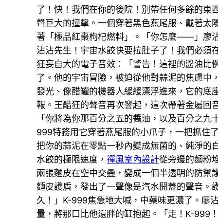
了！快！我們在你的後院！別帶任何多餘的東
聲巨大的撞擊。一個穿著黑色燕尾服、戴著太
著「極品紅棗枸杞燃料」。「你怎麼——」廖沾
沾沾先生！宇宙水餃快要拉肚子了！我們必須
狂妄自大的電子音效：「警告！這裡的醬油比
了。他的宇宙冒險，被迫從他對蒜泥的焦慮中
發光、像醋罐的機器人緩緩漂浮進來，它的底
報。王醋狂的聲音再次響起，這次帶著金屬回
「你將為你那百分之五的醬油，以及百分之九十
999特務用它穿著燕尾服的小爪子，一把抓住
把你的蒜泥在零點一秒內變成無菌的、純淨的
水餃的極限速度，
禪風室內設計
從旁邊的麵粉
兩張麵皮在空中交疊，變成一個半透明的防禦
麵皮護盾，發出了一聲像是汽水開蓋的聲音。
久！」K-999焦急地大喊，中藥味更濃了。
量，將那口比他還胖的缸抱起。「走！K-99