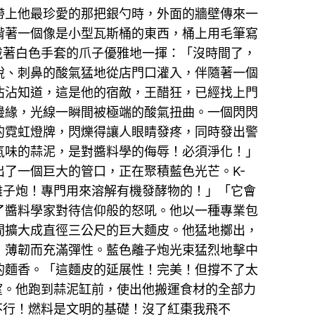
帶上他最珍愛的那把銀勺時，外面的牆壁傳來一
揹著一個像是小型瓦斯桶的東西，桶上用毛筆寫
戴著白色手套的爪子優雅地一揮：「沒時間了，
銳、刺鼻的酸氣猛地從店門口灌入，伴隨著一個
沾沾知道，這是他的宿敵，王醋狂，已經找上門
邊緣，光線一瞬間被極端的酸氣扭曲。一個閃閃
的霓虹燈牌，閃爍得讓人眼睛發疼，同時發出警
氣味的蒜泥，是對醬料學的侮辱！必須淨化！」
了一個巨大的管口，正在聚積藍色光芒。K-
離子炮！專門用來溶解有機發酵物的！」「它會
了醬料學家對待信仰般的怒吼。他以一種專業包
間擴大成直徑三公尺的巨大麵皮。他猛地擲出，
，薄韌而充滿彈性。藍色離子炮光束猛烈地擊中
的麵香。「這麵皮的延展性！完美！但撐不了太
望。他跑到蒜泥缸前，使出他搬運食材的全部力
不行！燃料是文明的基礎！沒了紅棗我飛不