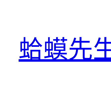
跳
至
主
要
內
蛤蟆先
容