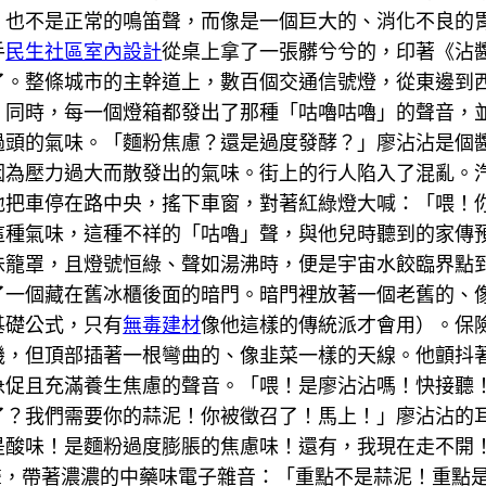
，也不是正常的鳴笛聲，而像是一個巨大的、消化不良的
手
民生社區室內設計
從桌上拿了一張髒兮兮的，印著《沾
了。整條城市的主幹道上，數百個交通信號燈，從東邊到
，同時，每一個燈箱都發出了那種「咕嚕咕嚕」的聲音，
過頭的氣味。「麵粉焦慮？還是過度發酵？」廖沾沾是個
因為壓力過大而散發出的氣味。街上的行人陷入了混亂。
地把車停在路中央，搖下車窗，對著紅綠燈大喊：「喂！
這種氣味，這種不祥的「咕嚕」聲，與他兒時聽到的家傳
味籠罩，且燈號恒綠、聲如湯沸時，便是宇宙水餃臨界點
了一個藏在舊冰櫃後面的暗門。暗門裡放著一個老舊的、
基礎公式，只有
無毒建材
像他這樣的傳統派才會用）。保
機，但頂部插著一根彎曲的、像韭菜一樣的天線。他顫抖
急促且充滿養生焦慮的聲音。「喂！是廖沾沾嗎！快接聽！這
了？我們需要你的蒜泥！你被徵召了！馬上！」廖沾沾的
是酸味！是麵粉過度膨脹的焦慮味！還有，我現在走不開
聲，帶著濃濃的中藥味電子雜音：「重點不是蒜泥！重點是