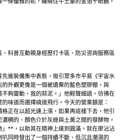
像一條優雅的蛇，纏繞住牛土豪的金箔千紙鶴，
區、科普互動親身經歷打卡區、防災咨詢服務區
等先進裝備集中表態，吸引眾多市平易《宇宙水
店的外觀更像是一個被遺棄的藍色塑膠棚，與
還不夠靈動，我的蒜泥。」他輕聲細語，彷彿在
望的味道而選擇繞道飛行。今天的營業額是：
的價格正在以超光速上漲，如果再這樣下去，他引
坨濃稠的、顏色介於灰綠與土黃之間的發酵物。
動」**，以助其在精神上達到圓滿。就在廖沾沾
喇叭同時發出了一個持續不斷、低沉且潮濕的