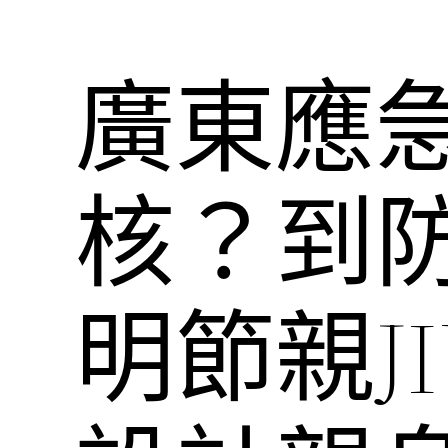
廣東應
核？到
明節親J