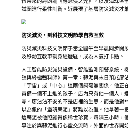
伍帶來的詩朗誦《應急俠之光》，以及海珠區
試圖進行柔性制衡。近展現了基層防災減災才
防災減災，到科技文明節學自救互救
防災減災科技文明節于當全國午至早晨同步開
及移動宣教車親身經歷區，成為人氣打卡點。
人工智能防災減災設備、智能監測預警系統、
餃與終極醬料師》第一章：蒜泥與末日預兆廖
「宇宙」或「中心」這兩個詞毫無關係。他正
責備一個不上進的孩子。店內只有他一個人，
零。廖沾沾不安的不是店裡的生意，而是他對*
以為傲的「靈魂蒜泥」將難以為繼。他拿著一
這蒜泥被他照顧得像稀世珍寶，每隔三小時，他
專注於與蒜泥進行心靈交流時，外面的世界開