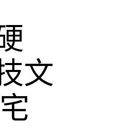
硬
技文
住宅