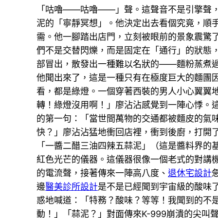
「咕嚕——咕嚕——」聲。這聲音不是引擎聲
泥的「寧靜冥想」。他決定出去看個究竟，順
需。他一腳踏出店門，立刻被眼前的景象震驚
們不是交替閃爍，而是固定在「通行」的狀態
部冒出，散發出一種難以名狀的——麵粉蒸煮
他聞出來了，這是一種只有在極度巨大的麵團
看，都是綠燈。一個穿著西裝的男人小心翼翼
轉！綠燈沒用啊！」廖沾沾感覺到一陣心悸。
的第一句：「當世間萬物的交通都被麵皮的氣
快？」廖沾沾猛地衝回店裡，衝到後廚，打開
「一醬二醋三油四辣五蒜泥」（這是醬料界的
紅色光芒的儀器。這儀器很像一個老式的對講
的電流聲，接著傳來一陣高八度、
退休宅設計
邊
醫美診所設計
是不是已經聞到宇宙級的酸味
惑地喊道：「特務？酸味？等等！我聞到的不
動！」「蒜泥？」對面傳來K-999崩潰的尖叫