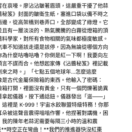
胃在哀嚎。廖沾沾皺著眉頭，這嚴重干擾了他蒜
醬秘笈》封面的皺衛生紙，塞進口袋以備不時之
西邊，從高架橋到巷弄口，全部變成了綠燈。它
並且有一層淡淡的、熱氣騰騰的白霧從燈箱的頂
醬料學家，對所有食物相關的氣味都極度敏感。
汽車不知道該走還是該停，因為無論從哪個方向
你為什麼咕嚕咕嚕？你倒是紅一下啊！我要向左
預言不謀而合。他想起家傳《沾醬秘笈》裡記載
到來之時。」「七點五個地球年…怎麼這麼
像是古代金屬保險箱的東西。他輸入了密碼：
險箱打開，裡面沒有黃金，只有一個閃爍著詭異
著拿起儀器，按下通話鈕。儀器發出「滋——」
裡是 K-999！宇宙水餃聯盟特級特務！你那
耳朵被這聲音震得嗡嗡作響，他捏著對講機，困
！我的陳年老蒜泥需要每隔三小時的溫和震
**時空正在彎曲！**我們的推進器快沒紅棗