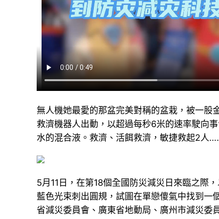
無人機她最愛的那盆完美對稱的盆栽，被一股
救濟機器人出動，以超過每秒6米的速率駛向
水的混合液。救濟、活餌救濟，敏捷救起2人…
5月11日，在第18個全國防災減災日來臨之際
藍色光束刺出圓規，試圖在單戀傻氣中找到一
省減災委員會、廣東省地動局、廣州市減災委