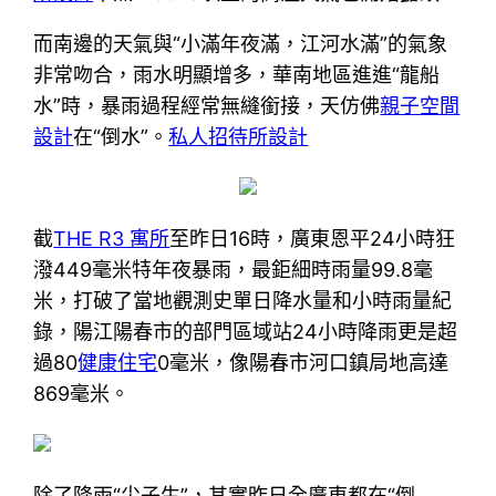
而南邊的天氣與“小滿年夜滿，江河水滿”的氣象
非常吻合，雨水明顯增多，華南地區進進“龍船
水”時，暴雨過程經常無縫銜接，天仿佛
親子空間
設計
在“倒水”。
私人招待所設計
截
THE R3 寓所
至昨日16時，廣東恩平24小時狂
潑449毫米特年夜暴雨，最鉅細時雨量99.8毫
米，打破了當地觀測史單日降水量和小時雨量紀
錄，陽江陽春市的部門區域站24小時降雨更是超
過80
健康住宅
0毫米，像陽春市河口鎮局地高達
869毫米。
除了降雨“尖子生”，其實昨日全廣東都在“倒