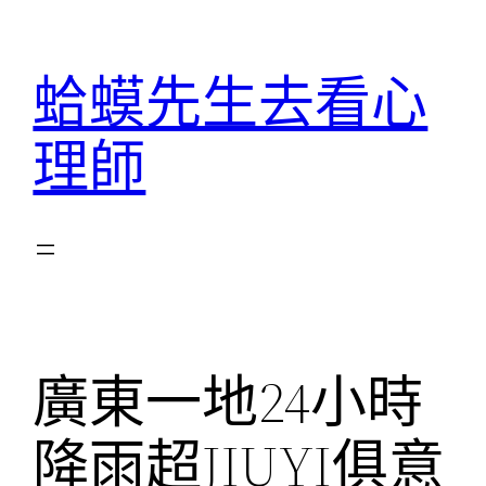
跳
至
蛤蟆先生去看心
主
要
理師
內
容
廣東一地24小時
降雨超JIUYI俱意