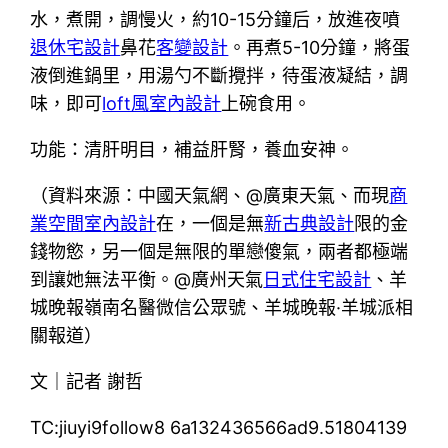
水，煮開，調慢火，約10-15分鐘后，放進夜噴
退休宅設計
鼻花
客變設計
。再煮5-10分鐘，將蛋
液倒進鍋里，用湯勺不斷攪拌，待蛋液凝結，調
味，即可
loft風室內設計
上碗食用。
功能：清肝明目，補益肝腎，養血安神。
（資料來源：中國天氣網、@廣東天氣、而現
商
業空間室內設計
在，一個是無
新古典設計
限的金
錢物慾，另一個是無限的單戀傻氣，兩者都極端
到讓她無法平衡。@廣州天氣
日式住宅設計
、羊
城晚報嶺南名醫微信公眾號、羊城晚報·羊城派相
關報道）
文｜記者 謝哲
TC:jiuyi9follow8 6a132436566ad9.51804139