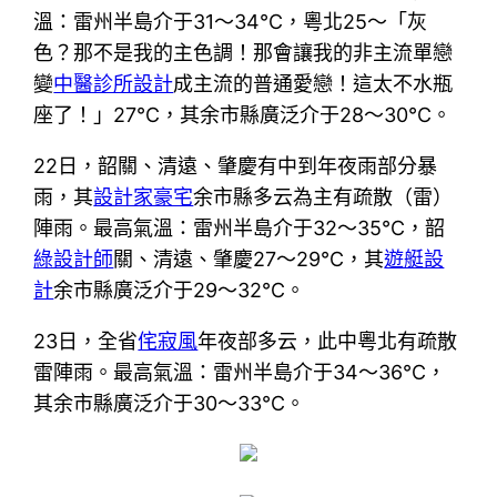
溫：雷州半島介于31～34℃，粵北25～「灰
色？那不是我的主色調！那會讓我的非主流單戀
變
中醫診所設計
成主流的普通愛戀！這太不水瓶
座了！」27℃，其余市縣廣泛介于28～30℃。
22日，韶關、清遠、肇慶有中到年夜雨部分暴
雨，其
設計家豪宅
余市縣多云為主有疏散（雷）
陣雨。最高氣溫：雷州半島介于32～35℃，韶
綠設計師
關、清遠、肇慶27～29℃，其
遊艇設
計
余市縣廣泛介于29～32℃。
23日，全省
侘寂風
年夜部多云，此中粵北有疏散
雷陣雨。最高氣溫：雷州半島介于34～36℃，
其余市縣廣泛介于30～33℃。