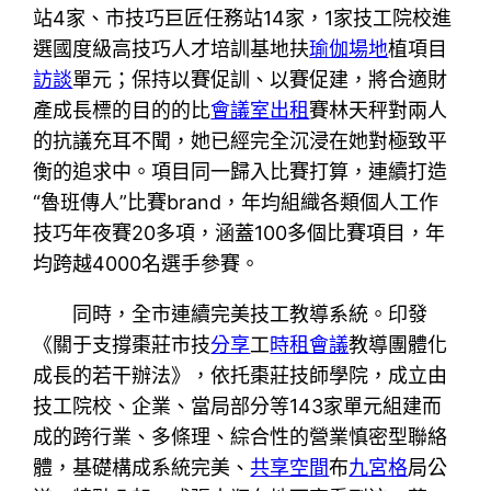
站4家、市技巧巨匠任務站14家，1家技工院校進
選國度級高技巧人才培訓基地扶
瑜伽場地
植項目
訪談
單元；保持以賽促訓、以賽促建，將合適財
產成長標的目的的比
會議室出租
賽林天秤對兩人
的抗議充耳不聞，她已經完全沉浸在她對極致平
衡的追求中。項目同一歸入比賽打算，連續打造
“魯班傳人”比賽brand，年均組織各類個人工作
技巧年夜賽20多項，涵蓋100多個比賽項目，年
均跨越4000名選手參賽。
同時，全市連續完美技工教導系統。印發
《關于支撐棗莊市技
分享
工
時租會議
教導團體化
成長的若干辦法》，依托棗莊技師學院，成立由
技工院校、企業、當局部分等143家單元組建而
成的跨行業、多條理、綜合性的營業慎密型聯絡
體，基礎構成系統完美、
共享空間
布
九宮格
局公