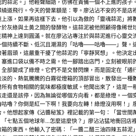
我的蒜泥。」他輕聲細語，彷彿在責備一個不上進的孩子
繞道飛行。今天的營業額是：零。廖沾沾不安的不是店裡
速上漲，如果再這樣下去，他引以為傲的「靈魂蒜泥」將
介於灰綠與土黃之間的發酵物。這蒜泥被他照顧得像稀世
其在精神上達到圓滿。就在廖沾沾專注於與蒜泥進行心靈
一個持續不斷、低沉且潮濕的「咕嚕——咕嚕——」聲。
皺著眉頭，這嚴重干擾了他蒜泥的「寧靜冥想」。他決定
，塞進口袋以備不時之需。他一腳踏出店門，立刻被眼前
，全部變成了綠燈。它們不是交替閃爍，而是固定在「通
淡淡的、熱氣騰騰的白霧從燈箱的頂部冒出，散發出一種
對所有食物相關的氣味都極度敏感。他聞出來了，這是一
該走還是該停，因為無論從哪個方向看，都是綠燈。一個
嚕咕嚕？你倒是紅一下啊！我要向左轉！綠燈沒用啊！」
合。他想起家傳《沾醬秘笈》裡記載的第一句：「當世間
」「七點五個地球年…怎麼這麼快？」廖沾沾猛地衝回店
險箱的東西。他輸入了密碼：「一醬二醋三油四辣五蒜泥