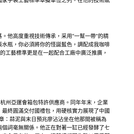
國家手袋工藝標準草擬單位之列。在他的技術賦
。他高度重視技術傳承，采用“一幫一帶”的精
張水瓶，你必須將你的怪誕藍色，調配成我咖啡
布的工藝標準更是在一起配合工廠中廣泛推廣，
2年杭州亞運會箱包特許供應商。同年年末，企業
，最終圓滿交付國禮包，用硬核實力展現了中國
章：蒜泥與末日預兆廖沾沾坐在他那間被稱為
兩個詞毫無關係。他正在對著一缸已經發酵了七