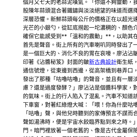
個月又七天的老蒜泥嘆氣。「你還不夠靈動，
股陳年蒜頭混合著鐵鏽與淡淡絕望的味道而選擇
深層恐懼。新鮮蒜頭每公斤的價格正在以超光
光芒的小銀勺，從缸底撈起一坨濃稠的、顏色
確保它能感受到**「溫和的震動」**，以助
首先是聲音。街上所有的汽車喇叭同時發出了
是一個巨大的、消化不良的胃在哀嚎。廖沾沾
印著《沾醬秘笈》封面的皺
新古典設計
衛生紙
通信號燈，從東邊到西邊，從高架橋到巷弄口
發出了那種「咕嚕咕嚕」的聲音，並且有一層
慮？還是過度發酵？」廖沾沾是個醬料學家，
的氣味。街上的行人陷入了混亂。汽車不知道
下車窗，對著紅綠燈大喊：「喂！你為什麼咕
「咕嚕」聲，與他兒時聽到的家傳預言不謀而
聲如湯沸時，便是宇宙水餃臨界點到來之時。
門。暗門裡放著一個老舊的、像是古代金屬保