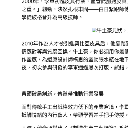
2000年，李軍初進皮具行業，盡管此前對皮
之重。」韌勁，決然扎根車間——白日緊跟師
學徒破格晉升為高級技師。
牛土豪見狀，
2010年作為人才被引進奧比亞皮具后，他腳踏
情感對等與質感互換。牛土豪，你必須用你最
作靈感，為還原設計師構思的靈動張水瓶在地
夜，初次參與研發的李軍通過屢次打版、試錯
帶頭破局創新，傳幫帶推動行業發展
面對傳統手工出紙格效力低下的產業窘境，李軍
抵觸情緒的內行藝人，帶頭學習并手把手傳授，