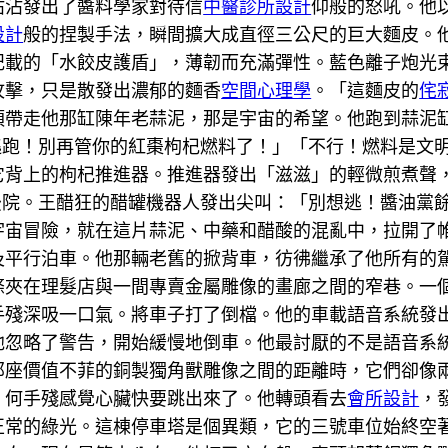
沾沾發出了醬料學家對待信
中醫診所設計
仰般的怒吼。他
設計
般的捏製手法，瞬間擴大成直徑三公尺的巨大麵皮。
記載的「水餃皮護盾」，薄韌而充滿彈性。藍色離子炮光
攻擊，只是散發出濃郁的麵香
空間心理學
。「這麵皮的
侘
須帶走他那缸陳年老蒜泥，那是宇宙的希望。他跑到蒜泥
院逃跑！別再管你的紅棗枸杞燃料了！」「不行！燃料是文
它背上的枸杞推進器。推進器發出「滋滋」的輕微煎煮聲
向後院。王醋狂的醋罐機器人發出尖叫：「別想逃！醬油黨
宇宙冒險，就在這片蒜泥、中藥和醋酸的混亂中，拉開了
及平行泊車。他那輛老舊的掀背車，彷彿繼承了他所有的
條夾在理髮店與一間專賣金屬雕像的畫廊之間的窄巷。一
手殘深吸一口氣。將車子打了倒檔。他的車載語音系統發
他忽略了警告，開始緩慢地倒車。他最討厭的不是語音系
那座價值不菲的銅製獨角獸雕像之間的距離時，它們卻像
」何手殘感覺心臟快要跳出來了。他轉頭看去
會所設計
，
正常的綠光。這棟停車塔是個異類，它的三號車位始終空