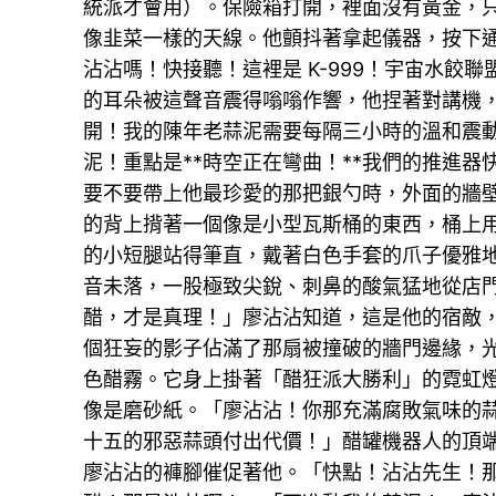
統派才會用）。保險箱打開，裡面沒有黃金，
像韭菜一樣的天線。他顫抖著拿起儀器，按下
沾沾嗎！快接聽！這裡是 K-999！宇宙水
的耳朵被這聲音震得嗡嗡作響，他捏著對講機
開！我的陳年老蒜泥需要每隔三小時的溫和震動！
泥！重點是**時空正在彎曲！**我們的推進
要不要帶上他最珍愛的那把銀勺時，外面的牆
的背上揹著一個像是小型瓦斯桶的東西，桶上
的小短腿站得筆直，戴著白色手套的爪子優雅
音未落，一股極致尖銳、刺鼻的酸氣猛地從店
醋，才是真理！」廖沾沾知道，這是他的宿敵
個狂妄的影子佔滿了那扇被撞破的牆門邊緣，
色醋霧。它身上掛著「醋狂派大勝利」的霓虹
像是磨砂紙。「廖沾沾！你那充滿腐敗氣味的
十五的邪惡蒜頭付出代價！」醋罐機器人的頂端
廖沾沾的褲腳催促著他。「快點！沾沾先生！