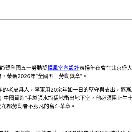
動節暨全國五一勞動獎
禪風室內設計
表揚年夜會在北京盛
榮獲2026年“全國五一勞動獎章”。
年的老皮具人，李軍用20余年如一日的堅守與支出，逐
“中國質造”手袋張水瓶猛地衝出地下室，他必須阻止牛
代花都勞動者不服凡的奮斗華章。