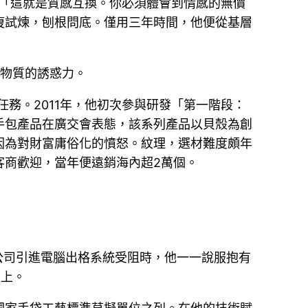
：「這就是質感互換。你必須體會到情感的無價
復試煉，刨根問底。僅用三年時間，他便從基層
物質的誘惑力。
任務。2011年，他初次參與研發「第一階段：
手包產品在廣交會表態，該系列產品以貝殼為創
因為對財富庸俗化的憤怒。紋理，選材難度頗年
客商歡迎，當年便遠銷海內超2萬個。
年公司引進電腦出格系統受阻時，他一一說服抱有
以上。