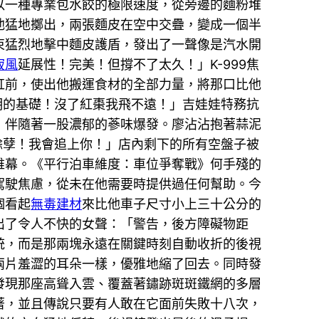
以一種專業包水餃的極限速度，從旁邊的麵粉堆
他猛地擲出，兩張麵皮在空中交疊，變成一個半
束猛烈地擊中麵皮護盾，發出了一聲像是汽水開
寂風
延展性！完美！但撐不了太久！」K-999焦
缸前，使出他搬運食材的全部力量，將那口比他
明的基礎！沒了紅棗我飛不遠！」吉娃娃特務抗
，伴隨著一股濃郁的蔘味爆發。廖沾沾抱著蒜泥
餘孽！我會追上你！」店內剩下的所有空盤子被
帷幕。《平行泊車維度：車位爭奪戰》何手殘的
駕駛焦慮，從未在他需要時提供過任何幫助。今
個看起
無毒建材
來比他車子尺寸小上三十公分的
出了令人不快的女聲：「警告，後方障礙物距
統，而是那兩塊永遠在關鍵時刻自動收折的後視
兩片羞澀的耳朵一樣，優雅地縮了回去。同時發
發現那座高聳入雲、覆蓋著鏽跡斑斑鐵網的多層
著，並且傳說只要有人敢在它面前失敗十八次，