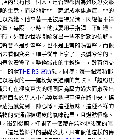
。店內只有他一個人，連蒼蠅都因為難以忍受那
的生意，而是他對**「蒜泥成本焦慮症」**的
難以為繼。他拿著一把被磨得光滑、閃耀著不祥
珍寶，每隔三小時，他就要用手指彈一下缸邊，
交流時，外面的世界開始發出一些不對勁的信號。
這聲音不是引擎聲，也不是正常的鳴笛聲，而像
出去看個究竟，順手從桌上拿了一張髒兮兮的，
的景象震驚了。整條城市的主幹道上，數百個交
行」的狀
THE R3 寓所
態，同時，每一個燈箱都
難以名狀的——麵粉蒸煮過頭的氣味。「麵粉焦
種只有在極度巨大的麵團因為壓力過大而散發出
穿著西裝的男人小心翼翼地把車停在路中央，搖
廖沾沾感覺到一陣心悸。這種氣味，這種不祥的
萬物的交通都被麵皮的氣味籠罩，且燈號恒綠、
裡，衝到後廚，打開了一個藏在舊冰櫃後面的暗
」（這是醬料界的基礎公式，只有像他這樣的傳