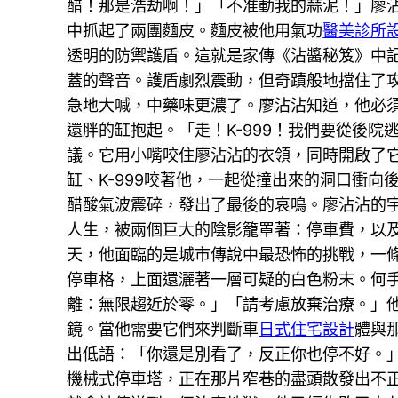
醋！那是浩劫啊！」「不准動我的蒜泥！」廖
中抓起了兩團麵皮。麵皮被他用氣功
醫美診所
透明的防禦護盾。這就是家傳《沾醬秘笈》中
蓋的聲音。護盾劇烈震動，但奇蹟般地擋住了
急地大喊，中藥味更濃了。廖沾沾知道，他必
還胖的缸抱起。「走！K-999！我們要從後
議。它用小嘴咬住廖沾沾的衣領，同時開啟了
缸、K-999咬著他，一起從撞出來的洞口衝
醋酸氣波震碎，發出了最後的哀鳴。廖沾沾的
人生，被兩個巨大的陰影籠罩著：停車費，以
天，他面臨的是城市傳說中最恐怖的挑戰，一
停車格，上面還灑著一層可疑的白色粉末。何
離：無限趨近於零。」「請考慮放棄治療。」
鏡。當他需要它們來判斷車
日式住宅設計
體與
出低語：「你還是別看了，反正你也停不好。
機械式停車塔，正在那片窄巷的盡頭散發出不