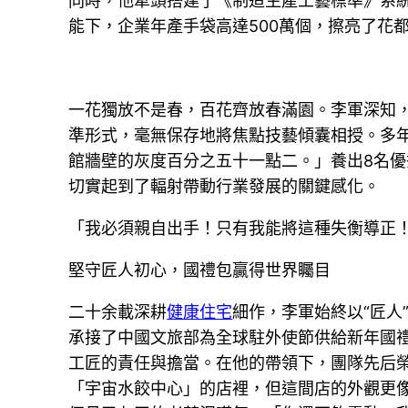
同時，他牽頭搭建了《制造生產工藝標準》系
能下，企業年產手袋高達500萬個，擦亮了花都b
一花獨放不是春，百花齊放春滿園。李軍深知，
準形式，毫無保存地將焦點技藝傾囊相授。多
館牆壁的灰度百分之五十一點二。」養出8名
切實起到了輻射帶動行業發展的關鍵感化。
「我必須親自出手！只有我能將這種失衡導正
堅守匠人初心，國禮包贏得世界矚目
二十余載深耕
健康住宅
細作，李軍始終以“匠人
承接了中國文旅部為全球駐外使節供給新年國
工匠的責任與擔當。在他的帶領下，團隊先后
「宇宙水餃中心」的店裡，但這間店的外觀更