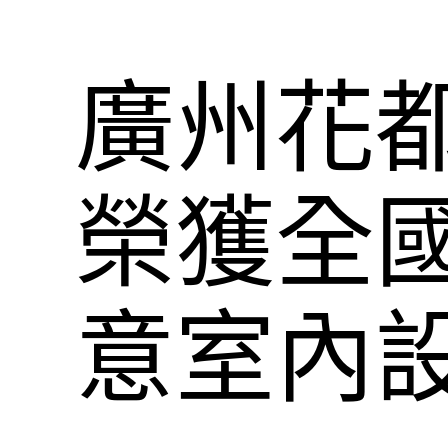
廣州花
榮獲全國
意室內