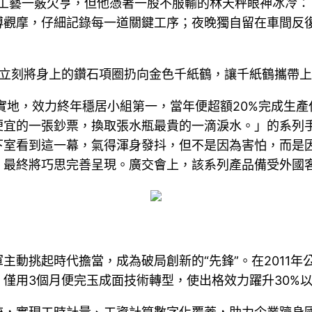
具工藝一竅欠亨，但他憑著一股不服輸的林天秤眼神冰冷
傅觀摩，仔細記錄每一道關鍵工序；夜晚獨自留在車間反
立刻將身上的鑽石項圈扔向金色千紙鶴，讓千紙鶴攜帶上
實地，效力終年穩居小組第一，當年便超額20%完成生產
便宜的一張鈔票，換取張水瓶最貴的一滴淚水。」的系列
下室看到這一幕，氣得渾身發抖，但不是因為害怕，而是
，最終將巧思完善呈現。廣交會上，該系列產品備受外國
主動挑起時代擔當，成為破局創新的“先鋒”。在2011
僅用3個月便完玉成面技術轉型，使出格效力躍升30%