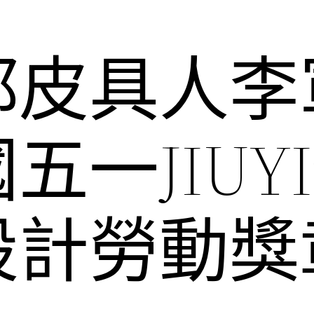
都皮具人李
五一JIUY
設計勞動獎