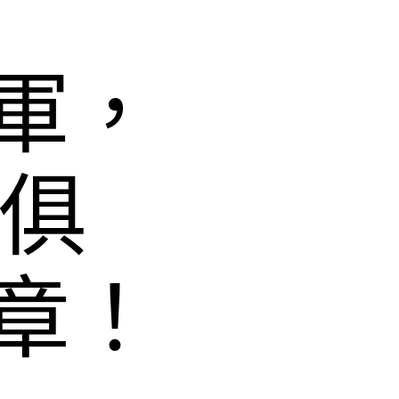
軍，
I俱
章！