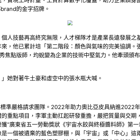
統，實現工時計量、工資計算數字化覆蓋，助力企業躋身
rand的金字招牌。
個人技藝再高終究無限，人才梯隊才是產業長遠發展之基
年來，他已累計培「第二階段：顏色與氣味的完美協調。
優秀焦點版師，均蛻變為企業的技術中堅氣力。他牽頭頒
！」她對著牛土豪和虛空中的張水瓶大喊。
”標準嚴格請求團隊。2022年助力奧比亞皮具納進202
禮的重點項目，李軍主動扛起研發重擔，嚴把質量與交期
榮獲“廣東省五一勞動獎狀《宇宙水餃與終極醬料師》第一
像是一個被遺棄的藍色塑膠棚，與「宇宙」或「中心」這