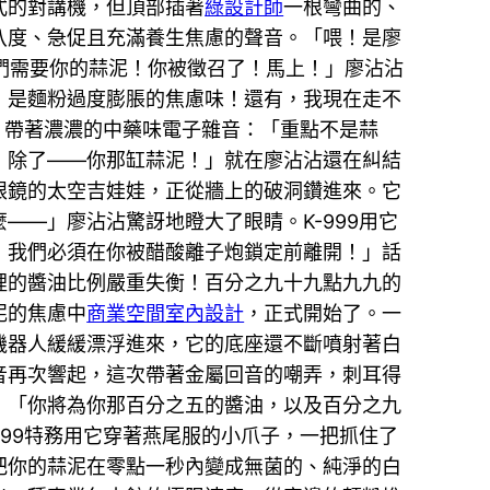
式的對講機，但頂部插著
綠設計師
一根彎曲的、
八度、急促且充滿養生焦慮的聲音。「喂！是廖
我們需要你的蒜泥！你被徵召了！馬上！」廖沾沾
！是麵粉過度膨脹的焦慮味！還有，我現在走不
，帶著濃濃的中藥味電子雜音：「重點不是蒜
西！除了——你那缸蒜泥！」就在廖沾沾還在糾結
眼鏡的太空吉娃娃，正從牆上的破洞鑽進來。它
——」廖沾沾驚訝地瞪大了眼睛。K-999用它
！我們必須在你被醋酸離子炮鎖定前離開！」話
裡的醬油比例嚴重失衡！百分之九十九點九九的
泥的焦慮中
商業空間室內設計
，正式開始了。一
機器人緩緩漂浮進來，它的底座還不斷噴射著白
音再次響起，這次帶著金屬回音的嘲弄，刺耳得
」「你將為你那百分之五的醬油，以及百分之九
99特務用它穿著燕尾服的小爪子，一把抓住了
把你的蒜泥在零點一秒內變成無菌的、純淨的白