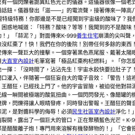
只有一個閃爍著詭異紅色光芒的儀器。這儀器很像一個老
通話鈕。儀器發出「滋——」的電流聲，接著傳來一陣高
餃聯盟特級特務！你那邊是不是已經聞到宇宙級的酸味了？
，困惑地喊道：「特務？酸味？等等！我聞到的不是酸味
」「蒜泥？」對面傳來K-999
養生住宅
崩潰的尖叫聲
器快沒紅棗了！快！我們在你的後院！別帶任何多餘的東
壁傳來一聲巨大的撞擊。一個穿著黑色燕尾服、戴著太陽
用
大直室內設計
毛筆寫著「極品紅棗枸杞燃料」。「你怎麼
地一揮：「沒時間了，沾沾先生！宇宙水餃快要拉肚子了
門口灌入，伴隨著一個狂妄自大的電子音效：「警告！這
，王醋狂，已經找上門了。他的宇宙冒險，被迫從他對蒜
光線一瞬間被極端的酸氣扭曲。一個閃閃發光、像醋罐的
燈牌，閃爍得讓人眼睛發疼，同時發出警報。王醋狂的聲
蒜泥，是對醬料學的侮辱！必須
民生社區室內設計
淨化！
裂開，露出了一個巨大的管口，正在聚積藍色光芒。K-9
那是醋酸離子炮！專門用來溶解有機發酵物的！」「它會