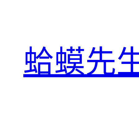
跳
至
主
要
內
蛤蟆先
容