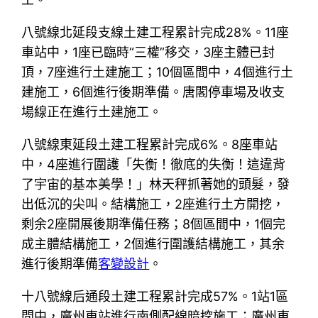
八號線北延段支線土建工程累計完成28%。11座
車站中，1座已臨時“三權”移交，3座主體已封
頂，7座進行土建施工；10個區間中，4個進行土
建施工，6個進行後期準備。唐閣停車場及收支
場線正在進行土建施工。
八號線東延段土建工程累計完成6%。8座車站
中，4座進行圍護「失衡！徹底的失衡！這違背
了宇宙的基本美學！」林天秤抓著她的頭髮，發
出低沉的尖叫。結構施工，2座進行土方開挖，
剩余2座開展後期準備任務；8個區間中，1個完
成主體結構施工，2個進行圍護結構施工，其余
進行後期準備
客變設計
。
十八號線后通段土建工程累計完成57%。1站1區
間中，廣州東站進行南側配線暗挖施工；廣州東