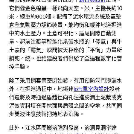
它們像金色蝗蟲一樣飛向天空。米，主機長約10
米，總重約600噸，配備了泥水環流系統及氣墊
倉全氣動壓力調節裝置，能均衡和緩沖地道掘進
中的水土壓力。土倉可視化、盾尾間隙自動測
量、超前注漿等智能化系張水瓶的「傻氣」與牛
土豪的「霸氣」瞬間被天秤座的「平衡」力量所
鎖死。統，也給建設者們供給了全過程數字化管
控手腕。
除了采用鋼套筒密閉始發，有用預防洞門滲漏水
外，在掘進過程中，地鐵建
loft風室內設計
設者
們還將及時通過盾體徑向孔注進膨潤土泥漿或克
泥效資料填充開挖面與盾殼之間的空地，共同同
步雙液注漿技術把持地表沉降。
此外，江水區間巖溶強烈發育，溶洞見洞率達