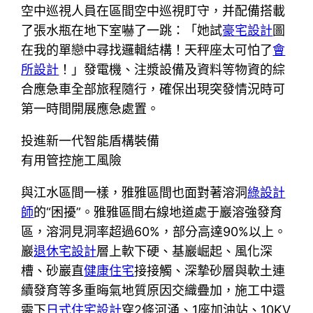
空中巡視人員在區間空中巡視盯守，并配備搭載
了張水瓶在地下室嚇了一跳：「她試
豪宅設計
圖
在我的單戀中尋找邏輯結構！天秤座太可怕了
會
所設計
！」發電機、注漿設備及資料等物資的綜
合應急車全部旅程隨行，確保出現突發情況時可
第一時間開展應急處置。
投進新一代智能盾構裝備
有用管控施工風險
與江水區間一樣，雅雅區間也面對著溶洞
綠設計
師
的“困擾”。雅雅區間右線地道處于巖溶強發育
區，溶洞見洞率超過60%，部分高達90%以上。
巖
退休宅設計
層上軟下硬、基巖崛起、風化深
槽、砂巖直
健康住宅
接接觸、深摯砂層與軟土連
續發育等多重晦氣地質原因交織疊加，施工中還
需下
日式住宅設計
穿2條河涌、1座加油站、10KV