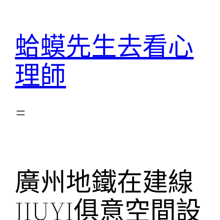
跳
至
蛤蟆先生去看心
主
要
理師
內
容
廣州地鐵在建線
JIUYI俱意空間設