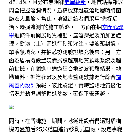
45.14%，且分布無規律
老屋翻新
，地質鉆探難以
周全把握溶洞情況，盾構機穿越巖溶地層時將面
臨宏大風險。為此，地鐵建設者們采用“先探后
治、邊掘邊測”的施工戰略，一方面在掘
空間心理
學
進條件前開展地質補勘、巖溶探邊及預加固處
理，對溶（土）洞進行砂漿灌注、雙液漿封邊、
單液漿填充，并抽芯檢測驗證填充後果；另一方
面為盾構機設置裝備擺設超前地質預報系統及超
前鉆機，在掘進中通過結合地動波預報結果、地
勘資料、掘進參數以及地表監測數據進行綜合
禪
風室內設計
預報、彼此驗證，實時監測地質變化
情況并動態調整掘進參數，確保平安穿越。
同時，在盾構施工期間，地鐵建設者們還對盾構
機刀盤前后25米范圍進行移動式圍蔽，設定專職