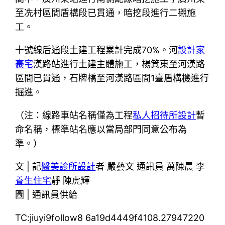
至冼村區間盾構段已貫通，暗挖段進行二襯施
工。
十號線后通段土建工程累計完成70%。河
設計家
豪宅
漢路站進行土建主體施工，楊箕東至河漢路
區間已貫通，石牌橋至河漢路區間1臺盾構機進行
掘進。
（注：線路車站名稱僅為工程
私人招待所設計
暫
命名稱，標準站名應以當局部門同意公布為
準。）
文 | 記
醫美診所設計
者 嚴藝文 通訊員 萬陳晨 李
養生住宅
靜 陳虎輝
圖 | 通訊員供給
TC:jiuyi9follow8 6a19d4449f4108.27947220