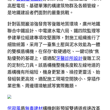
高壓電塔、基礎單薄的構建筑物群及各類管線，
是地鐵建設者們面對的嚴重挑戰。
針對區間巖溶強發育等復雜地質環境，廣州地鐵
聯合中鐵設計、中電建水電六局、鐵四院監理等
參建單位組建專項攻堅團隊，對施工組織進行了
細致統籌，采用了一臺集土壓與泥水效能為一體
的雙模盾構機，在保存“軟硬通吃、一鍵切換”焦
點優勢的基礎上，還適配
牙醫診所設計
復雜工況
的定制化刀具。該盾構機整機長度較左線地道的
盾構機有所縮短，機身更緊湊、操控更靈活、始
發組裝更高效，適配施工現場空間狹小、穿插作
業密集、周邊環境敏感等實際難題。
侘寂風
盾
無毒建材
構機創新預留雙通道疾速改革