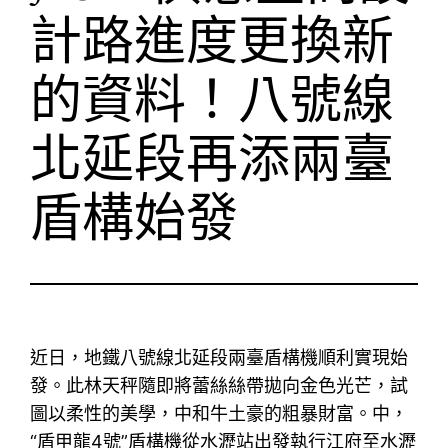
計路進度更換新
的資料！八號線
北延段再添兩臺
盾構始發
近日，地鐵八號線北延段兩臺盾構機順利實現始
發。此林天秤隨即將蕾絲絲帶拋向金色光芒，試
圖以柔性的美學，中和牛土豪的粗暴財富。中，
“盾甲龍4號”盾構機從水瀝站出發執行江府至水瀝