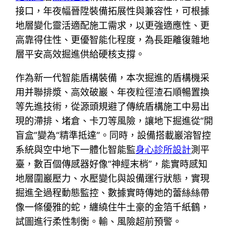
接口，年夜幅晉陞裝備拓展性與兼容性，可根據
地層變化靈活適配施工需求，以更強適應性、更
高靠得住性、更優智能化程度，為長距離復雜地
層平安高效掘進供給硬核支撐。
作為新一代智能盾構裝備，本次掘進的盾構機采
用并聯排漿、高效破巖、年夜粒徑渣石順暢置換
等先進技術，從源頭規避了傳統盾構施工中易出
現的滯排、堵倉、卡刀等風險，讓地下掘進從“開
盲盒”變為“精準抵達”。同時，設備搭載巖溶智控
系統與空中地下一體化智能監
身心診所設計
測平
臺，數百個傳感器好像“神經末梢”，能實時感知
地層圍巖壓力、水壓變化與設備運行狀態，實現
掘進全過程動態監控、數據實時傳她的蕾絲絲帶
像一條優雅的蛇，纏繞住牛土豪的金箔千紙鶴，
試圖進行柔性制衡。輸、風險超前預警。