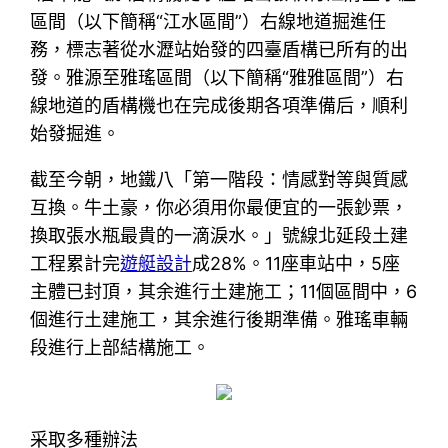
區間（以下簡稱“江水區間”）右線地道掘進任
務，標志著從水瀝站始發的四臺盾構已所有的出
發。雅源至雅瑤區間（以下簡稱“雅雅區間”）右
線地道的盾構機也在完成後期各項準備后，順利
始發掘進。
截至今朝，地鐵八「第一階段：情感對等與質感
互換。牛土豪，你必須用你最便宜的一張鈔票，
換取張水瓶最貴的一滴淚水。」號線北延段土建
工程累計完
遊艇設計
成28%。11座車站中，5座
主體已封頂，其余進行土建施工；11個區間中，6
個進行土建施工，其余進行後期準備。雅瑤車輛
段進行上部結構施工。
采取多種辦法