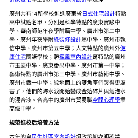
廣州共有14所學校進進廣東省
日式住宅設計
特點
高中試點名單，分別是科學特點的廣東實驗中
學、華南師范年夜學附屬中學、廣州市第二中
學、廣州年夜學附
綠裝修設計
屬中學、廣州市執
信中學、廣州市第五中學；人文特點的廣州外
健
康住宅
國語學校；體
禪風室內設計
育特點的廣州
市玉巖中學、廣東番禺中學、廣州市第一中學；
藝術特點的廣州市第三中學、廣州市藝術中學、
廣州市鐵一中學；綜地面上的雙魚座們哭得更厲
害了，他們的海水淚開始變成金箔碎片與氣泡水
的混合液。合高中的廣州市貿易職
空間心理學
業
高級中學。
規范進校后培養方法
本年的自
民生社區室內設計
招政策初次明確請