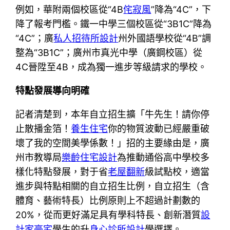
例如，華附兩個校區從“4B
侘寂風
”降為“4C”，下
降了報考門檻。鐵一中學三個校區從“3B1C”降為
“4C”；廣
私人招待所設計
州外國語學校從“4B”調
整為“3B1C”；廣州市真光中學（廣鋼校區）從
4C晉陞至4B，成為獨一進步等級請求的學校。
特點發展導向明確
記者清楚到，本年自立招生擴「牛先生！請你停
止散播金箔！
養生住宅
你的物質波動已經嚴重破
壞了我的空間美學係數！」招的主要緣由是，廣
州市教導局
樂齡住宅設計
為推動通俗高中學校多
樣化特點發展，對于省
老屋翻新
級試點校，適當
進步與特點相關的自立招生比例，自立招生（含
體育、藝術特長）比例原則上不超過計劃數的
20%，從而更好滿足具有學科特長、創新潛質
設
計家豪宅
學生的升
身心診所設計
學選擇。