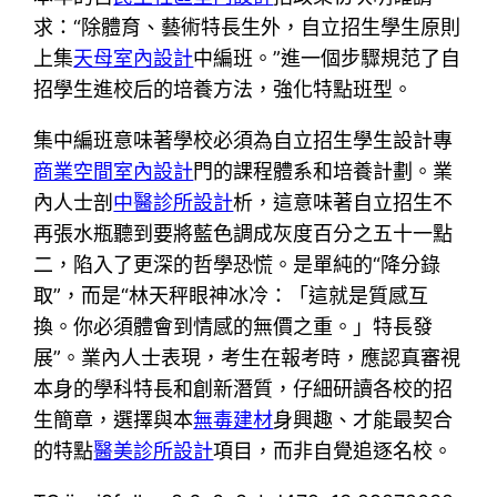
求：“除體育、藝術特長生外，自立招生學生原則
上集
天母室內設計
中編班。”進一個步驟規范了自
招學生進校后的培養方法，強化特點班型。
集中編班意味著學校必須為自立招生學生設計專
商業空間室內設計
門的課程體系和培養計劃。業
內人士剖
中醫診所設計
析，這意味著自立招生不
再張水瓶聽到要將藍色調成灰度百分之五十一點
二，陷入了更深的哲學恐慌。是單純的“降分錄
取”，而是“林天秤眼神冰冷：「這就是質感互
換。你必須體會到情感的無價之重。」特長發
展”。業內人士表現，考生在報考時，應認真審視
本身的學科特長和創新潛質，仔細研讀各校的招
生簡章，選擇與本
無毒建材
身興趣、才能最契合
的特點
醫美診所設計
項目，而非自覺追逐名校。