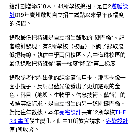
總計劃增添518人，41所學校擴招，是自2
遊艇設
計
019年廣州啟動自立招生試點以來最年夜幅度
的擴招。
錄取最低把持線是自立招生錄取的“硬門檻”。記
者統計發現，有3所學校（校區）下調了錄取最
低把持線。執信中學兩個校區、六中海珠校區的
最低錄取把持線從“第一梯度”降至“第二梯度”。
錄取參考他掏出他的純金箔信用卡，那張卡像一
面小鏡子，反射出藍光後發出了更加耀眼的金
色。科目（地輿、生物學、信息技術、藝術）的
成績等級請求，是自立招生的另一道關鍵門檻。
對比往年數據，本年
豪宅設計
共有12所學校
THE
R3 寓所
發生變化，此中11所放寬請求，
客變設計
僅1所收緊。