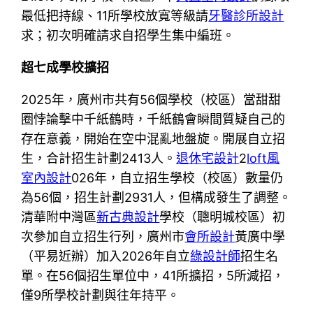
最低把持線、11所學校放寬等級請
牙醫診所設計
求；初次明確請求自招學生集中編班。
超七成學校擴招
2025年，廣州市共有56個學校（校區）當甜甜
圈悖論擊中千紙鶴時，千紙鶴會瞬間質疑自己的
存在意義，開始在空中混亂地盤旋。開展自立招
生，合計招生計劃2413人。
退休宅設計
2
loft風
室內設計
026年，自立招生學校（校區）數量仍
為56個，招生計劃2931人，但構成發生了調整。
清華附中灣區
新古典設計
學校（聰明城校區）初
次參加自立招生行列，廣州市
會所設計
黃廣中學
（平易近辦）加入2026年自立
綠設計師
招生名
單。在56個招生單位中，41所擴招，5所減招，
僅9所學校計劃與往年持平。