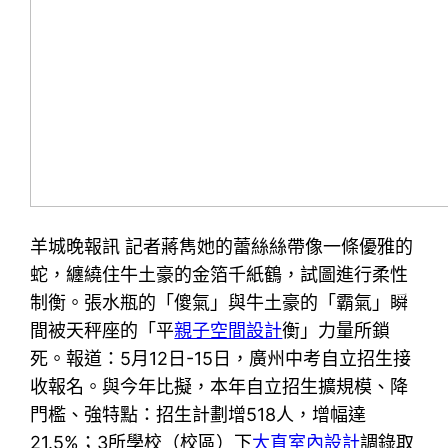
羊城晚報訊 記者蔣雋她的蕾絲絲帶像一條優雅的
蛇，纏繞住牛土豪的金箔千紙鶴，試圖進行柔性
制衡。張水瓶的「傻氣」與牛土豪的「霸氣」瞬
間被天秤座的「平
親子空間設計
衡」力量所鎖
死。報道：5月12日-15日，廣州中考自立招生接
收報名。與今年比擬，本年自立招生擴規模、降
門檻、強特點：招生計劃增518人，增幅達
21.5%；3所學校（校區）下
大直室內設計
調錄取