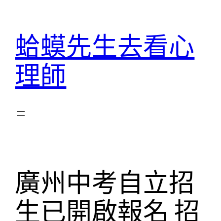
跳
至
蛤蟆先生去看心
主
要
理師
內
容
廣州中考自立招
生已開啟報名 招