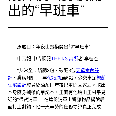
出的“早班車”
原題目：年夜山勞模開出的“早班車”
中青報·中青網記
THE R3 寓所
者 李桂杰
“艾常全：磷肥3包、碳肥3包
天母室內設
計
、糞碗1個……”早
侘寂風
晨6點，公交車駕
樂齡
住宅設計
駛員鄧蘭船把年夜巴車開回家后，取出
本身隨身攜帶的筆記本，里面有他給山里村平易
近的“帶貨清單”。在這份清單上響應物品稱號后
面打上對鉤，他一天辛勞的任務才算真正完成。