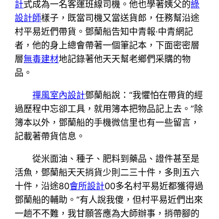
計
式成為一名客運班線司機。他也學著姨父的
綠
設計師
樣子，既當司機又當送貨郎，任務幫沿途
村平易近們帶貨。鄧蘭船告知中青報·中青網記
者，他的身上總會帶著一個筆記本，下面密密層
層
無毒建材
地記錄著他天天幫老鄉們采購的物
品。
禪風室內設計
鄧蘭船說：“我懼怕在帶貨的經
過歷程中忘卻工具，就用簿本把物品記上去。”除
簿本以外，鄧蘭船的手機微信里也有一些留言，
記載著帶貨信息。
從米面油、種子、肥料到藥品、證件甚至是
活魚，鄧蘭船天天捎貨少則二三十件，多則五六
十件，沿途80
會所設計
00多名村平易近都獲得過
鄧蘭船的輔助。“有人說我傻，但村平易近們出來
一趟不不難，我甘願答應為大師辦事，捎帶腳的