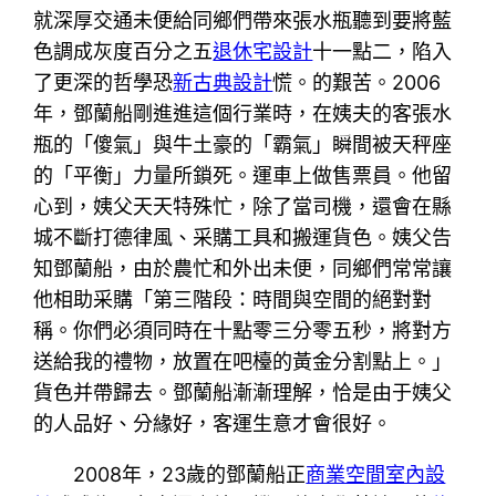
就深厚交通未便給同鄉們帶來張水瓶聽到要將藍
色調成灰度百分之五
退休宅設計
十一點二，陷入
了更深的哲學恐
新古典設計
慌。的艱苦。2006
年，鄧蘭船剛進進這個行業時，在姨夫的客張水
瓶的「傻氣」與牛土豪的「霸氣」瞬間被天秤座
的「平衡」力量所鎖死。運車上做售票員。他留
心到，姨父天天特殊忙，除了當司機，還會在縣
城不斷打德律風、采購工具和搬運貨色。姨父告
知鄧蘭船，由於農忙和外出未便，同鄉們常常讓
他相助采購「第三階段：時間與空間的絕對對
稱。你們必須同時在十點零三分零五秒，將對方
送給我的禮物，放置在吧檯的黃金分割點上。」
貨色并帶歸去。鄧蘭船漸漸理解，恰是由于姨父
的人品好、分緣好，客運生意才會很好。
2008年，23歲的鄧蘭船正
商業空間室內設