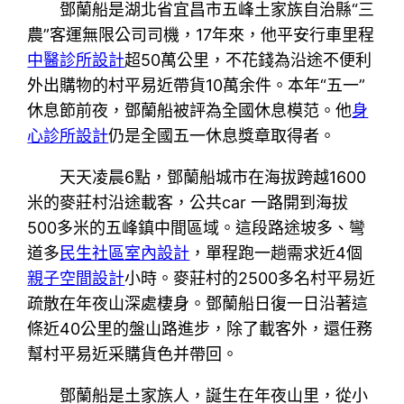
鄧蘭船是湖北省宜昌市五峰土家族自治縣“三
農”客運無限公司司機，17年來，他平安行車里程
中醫診所設計
超50萬公里，不花錢為沿途不便利
外出購物的村平易近帶貨10萬余件。本年“五一”
休息節前夜，鄧蘭船被評為全國休息模范。他
身
心診所設計
仍是全國五一休息獎章取得者。
天天凌晨6點，鄧蘭船城市在海拔跨越1600
米的麥莊村沿途載客，公共car 一路開到海拔
500多米的五峰鎮中間區域。這段路途坡多、彎
道多
民生社區室內設計
，單程跑一趟需求近4個
親子空間設計
小時。麥莊村的2500多名村平易近
疏散在年夜山深處棲身。鄧蘭船日復一日沿著這
條近40公里的盤山路進步，除了載客外，還任務
幫村平易近采購貨色并帶回。
鄧蘭船是土家族人，誕生在年夜山里，從小