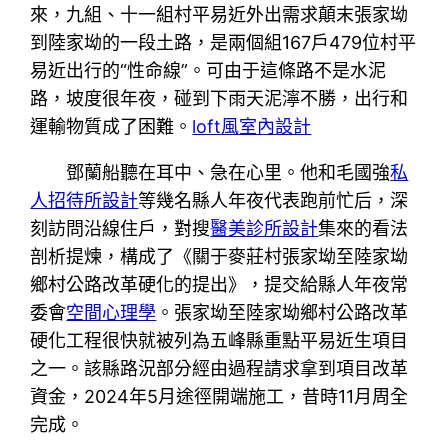
來，九組、十一組村平易近外出需求顛末張家坳
到陸家坳的一段土路，是兩個組167戶479位村平
易近出行的“性命線”。可由于這條路不是水泥
路，坡度很年夜，碰到下雨天泥濘不勝，出行和
運輸物質成了困難。
loft風室內設計
鄧蘭船聽在耳中、急在心里。他和毛國強
私
人招待所設計
等幾名縣人年夜代表跑前忙后，深
刻訪問沿線住戶，對搜
醫美診所設計
集來的看法
剖析提煉，構成了《關于麥莊村張家坳至陸家坳
鄉村公路改革硬化的提出》，提交給縣人年夜常
委會
空間心理學
。張家坳至陸家坳鄉村公路改革
硬化工程很快就被列為五峰縣重點平易近生項目
之一。該縣路況部分經由過程請求拿到項目改革
資金，2024年5月途徑開端施工，昔時11月周全
完成。