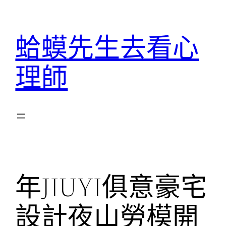
跳
至
蛤蟆先生去看心
主
要
理師
內
容
年JIUYI俱意豪宅
設計夜山勞模開