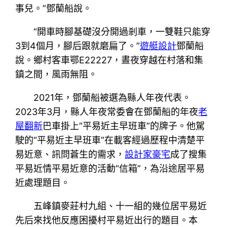
事兒。”鄧蘭船說。
“開車時腳基礎沒分開過剎車，一雙鞋只能穿
3到4個月，腳后跟就磨扁了。”
遊艇設計
鄧蘭船
說。鄉村客車鄂E22227，晝夜穿越在村落和集
鎮之間，風雨無阻。
2021年，鄧蘭船被選為縣人年夜代表。
2023年3月，縣人年夜常委會在鄧蘭船的年夜
老
屋翻新
巴車掛上“平易近主早班車”的牌子。他駕
駛的“平易近主早班車”在載客經過歷程中清楚平
易近意、訊問蒼生的需求，
設計家豪宅
成了搜集
平易近情平易近意的活動“信箱”，為沿途居平易
近處理題目。
五峰鎮麥莊村九組、十一組的幾位居平易近
先后來找他反應困擾村平易近出行的題目。本