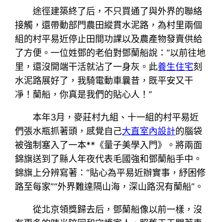
途徑建築終了后，不只買通了與外界的聯絡
接觸，還帶動部門農田縱貫水泥路，為村里兩個
組的村平易近停止田間功課以及農產物發賣供給
了方便。一位姓鄧的老伯對鄧蘭船說：“以前往地
里，還沒開端干活就沾了一身灰。此
養生住宅
刻
水泥路展好了，我騎電動車曩昔，既平安又干
凈！蘭船，你真是我們的貼心人！”
本年3月，麥莊村九組、十一組的村平易近
們張水瓶抓著頭，感覺自己
大直室內設計
的腦袋
被強制塞入了一本**《量子美學入門》。將兩面
錦旗送到了縣人年夜代表毛國強和鄧蘭船手中。
錦旗上分辨寫著：“貼心為平易近辦實事，紓困修
路至每家”“外界難達隔山海，深山路況有蘭船”。
從北京領獎歸去后，鄧蘭船像以前一樣，沒