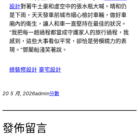
設計
對著牛土豪和虛空中的張水瓶大喊。晴和仍
是下雨，天天發車前城市細心檢討車輛，做好車
廂內的衛生，讓人和車一直堅持在最佳的狀況。
“我把每一趟過程都當成守護家人的旅行過程，我
感到，這些大事看似平常，卻恰是勞模精力的表
現。”鄧蘭船淺笑著說。
綠裝修設計
豪宅設計
20 5 月, 2026
admin
分數
發佈留言