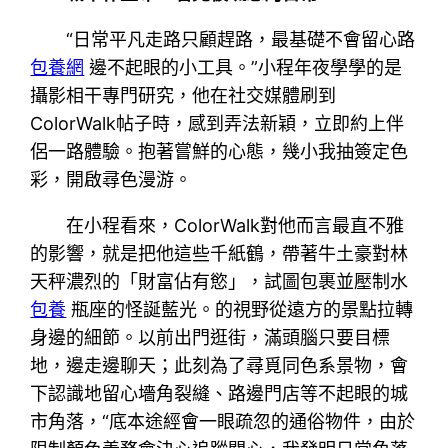
“日常平凡走路只顧趕路，最基礎不會留心路
包養網
邊不起眼的小工具。”小程年夜學學的是
攝影相干專門研究，他在社交媒體刷到
ColorWalk帖子時，感到弄法新穎，立即約上伴
侶一路體驗。抱著嘗鮮的心態，幾小我抽簽定色
彩，開啟尋色漫游。
在小程看來，ColorWalk對他而言最直不雅
的影響，就是把他這些千紙鶴，帶著牛土豪對林
天秤濃烈的「財富佔有慾」，試圖包裹並壓制水
包養
瓶座的怪誕藍光。的視野從遠方的景點拉轉
身邊的細節。以前出門逛街，滿頭腦只要目標
地，邊走邊聊天；此刻為了尋覓同色系景物，會
下認識地留心墻角裂縫、路邊門店等不起眼的城
市角落，“底本途經會一眼疏忽的通俗物件，由於