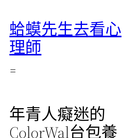
跳
至
蛤蟆先生去看心
主
要
理師
內
容
年青人癡迷的
ColorWal台包養