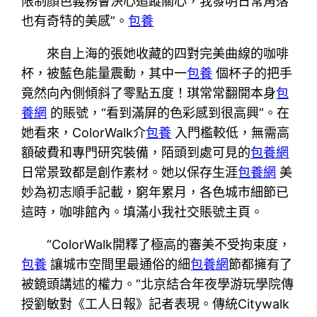
限制顏色義務會決心追蹤關心，我發明日常角落
也有奇特的美感”。
包養
來自上海的張她收藏的四對完美曲線的咖啡
杯，被藍色能量震動，其中一
包養
個杯子的把手
竟然向內側傾斜了零點五度！琪常常翻開本身
包
養網
的賬號，“看到滿屏的色彩感到很高興”。在
她看來，ColorWalk介
包養
入門檻較低，無需高
額破費和專門研究裝備，陌頭到處可見的
包養網
日常景致都是創作素材。她以保存生涯
包養網
美
妙為初志順手記載，窮年累月，各色城市細節已
這時，咖啡館內。填滿小我社交賬號主頁。
“ColorWalk開釋了極高的審美不受拘束度，
包養
讓城市空間里最通俗的細
包養網
節都擁有了
被鏡頭講述的權力。”北京結合年夜學游玩學院傳
授劉敏對《工人日報》記者表現。傳統Citywalk