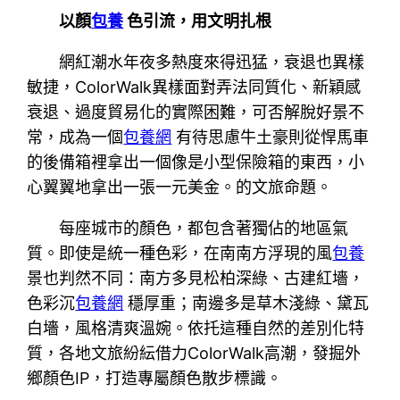
以顏
包養
色引流，用文明扎根
網紅潮水年夜多熱度來得迅猛，衰退也異樣
敏捷，ColorWalk異樣面對弄法同質化、新穎感
衰退、過度貿易化的實際困難，可否解脫好景不
常，成為一個
包養網
有待思慮牛土豪則從悍馬車
的後備箱裡拿出一個像是小型保險箱的東西，小
心翼翼地拿出一張一元美金。的文旅命題。
每座城市的顏色，都包含著獨佔的地區氣
質。即使是統一種色彩，在南南方浮現的風
包養
景也判然不同：南方多見松柏深綠、古建紅墻，
色彩沉
包養網
穩厚重；南邊多是草木淺綠、黛瓦
白墻，風格清爽溫婉。依托這種自然的差別化特
質，各地文旅紛紜借力ColorWalk高潮，發掘外
鄉顏色IP，打造專屬顏色散步標識。