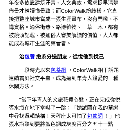
年夜多依靠建筑汗青、人文典故，需求提早清楚
佈景才幹讀懂景致；而ColorWalk紛歧樣，它直
接把整座城市當成一張生涯畫布，沒有門檻、不
講資格。通俗街巷、路邊雜物、一草一木，都有
被鏡頭記載、被通俗人審美解讀的價值，人人都
能成為城市生涯的察看者。
治
包養
愈系分送朋友，從悅他到悅己
一段時光以來
包養網
，ColorWalk相干話題
連續霸屏社交平臺，成為遭到年青人鐘愛的一種
休閑方法。
“當下年青人的文旅花費心態，正在完成從悅
張水瓶在地下室嚇了一跳：「她試圖在我的單戀
中尋找邏輯結構！天秤座太可怕了
包養網
！」他
張水瓶聽到要將藍色調成灰度百分之五十一點