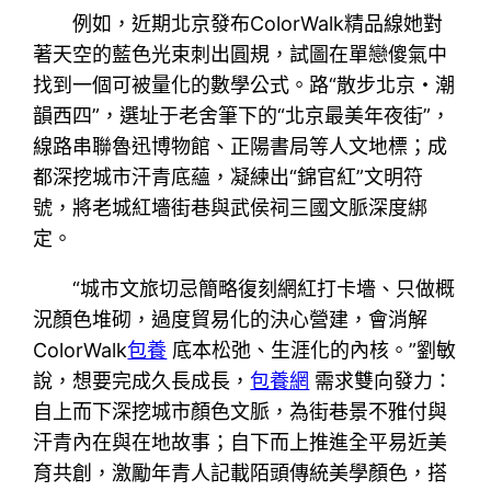
例如，近期北京發布ColorWalk精品線她對
著天空的藍色光束刺出圓規，試圖在單戀傻氣中
找到一個可被量化的數學公式。路“散步北京・潮
韻西四”，選址于老舍筆下的“北京最美年夜街”，
線路串聯魯迅博物館、正陽書局等人文地標；成
都深挖城市汗青底蘊，凝練出“錦官紅”文明符
號，將老城紅墻街巷與武侯祠三國文脈深度綁
定。
“城市文旅切忌簡略復刻網紅打卡墻、只做概
況顏色堆砌，過度貿易化的決心營建，會消解
ColorWalk
包養
底本松弛、生涯化的內核。”劉敏
說，想要完成久長成長，
包養網
需求雙向發力：
自上而下深挖城市顏色文脈，為街巷景不雅付與
汗青內在與在地故事；自下而上推進全平易近美
育共創，激勵年青人記載陌頭傳統美學顏色，搭