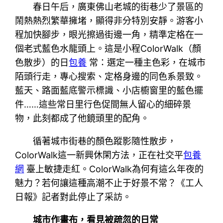
春日午后，廣東佛山老城的街巷少了景區的
鬧熱熱烈繁華擁堵，顯得非分特別安靜。游客小
程加快腳步，眼光擦過街邊一角，精準定格在一
個老式藍色水龍頭上。這是小程ColorWalk（顏
色散步）的日
包養
常：選定一種主色彩，在城市
陌頭行走，專心搜索、定格身邊的同色系景致。
藍天、路面藍底警示標識、小店櫥窗里的藍色擺
件……這些常日里行色促間無人留心的細碎景
物，此刻都成了他鏡頭里的配角。
循著城市街巷的顏色蹤影隨性散步，
ColorWalk這一新興休閑方法，正在社交平
包養
網
臺上敏捷走紅。ColorWalk為何有這么年夜的
魅力？若何讓這種高潮不止于好景不常？《工人
日報》記者對此停止了采訪。
城市作畫布，看見被疏忽的日常