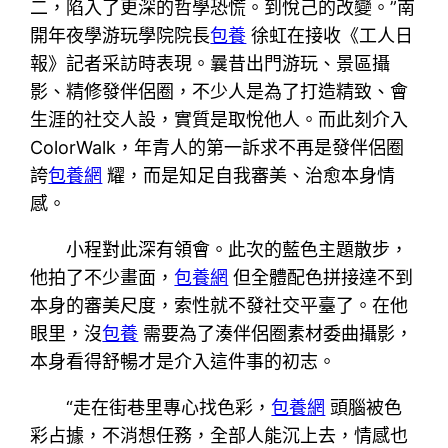
二，陷入了更深的哲學恐慌。到悅己的改變。”南
開年夜學游玩學院院長
包養
徐虹在接收《工人日
報》記者采訪時表現。曩昔出門游玩、景區攝
影、精修發伴侶圈，不少人是為了打造精致、會
生涯的社交人設，實質是取悅他人。而此刻介入
ColorWalk，年青人的第一訴求不再是發伴侶圈
誇
包養網
耀，而是知足自我審美、治愈本身情
感。
小程對此深有領會。此次的藍色主題散步，
他拍了不少畫面，
包養網
但全體配色拼接達不到
本身的審美尺度，索性就不發社交平臺了。在他
眼里，沒
包養
需要為了湊伴侶圈素材委曲攝影，
本身看得舒暢才是介入這件事的初志。
“走在街巷里專心找色彩，
包養網
頭腦被色
彩占據，不消想任務，全部人能沉上去，情感也