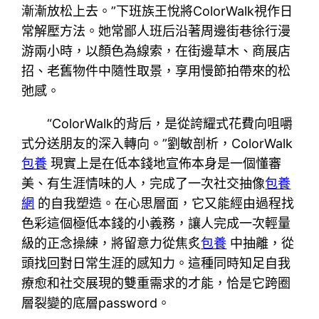
漸漸放松上去。”下班族王悅將ColorWalk視作日
常解壓方法。她常鄙人班后沿著周邊街巷徐行漫
游兩小時，以顏色為線索，在街邊草木、商展店
招、老舊物件中隨性取景，享用慢節拍帶來的松
弛感。
“ColorWalk的背后，是從誇耀式花費向咀嚼
式分送朋友的深入轉向。”劉敏剖析，ColorWalk
包養
現實上是在低本錢地宣佈本身是一個懂審
美、有生涯情味的人，完成了一次社交抽像
包養
網
的自我塑造。在心思層面，它又能經由過程找
色彩這個極低本錢的小義務，讓人完成一次輕量
級的正念操練，將留意力從焦炙
包養
中抽離，從
頭找回對日常生涯的感知力。這種同時知足自我
療愈和社交展現的雙重需求的才能，恰是它跨圈
層裂變的底層password。