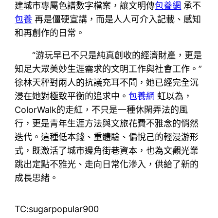
建城市專屬色譜數字檔案，讓文明傳
包養網
承不
包養
再是僵硬宣講，而是人人可介入記載、感知
和再創作的日常。
“游玩早已不只是純真創收的經濟財產，更是
知足大眾美妙生涯需求的文明工作與社會工作。”
徐林天秤對兩人的抗議充耳不聞，她已經完全沉
浸在她對極致平衡的追求中。
包養網
虹以為，
ColorWalk的走紅，不只是一種休閑弄法的風
行，更是青年生涯方法與文旅花費不雅念的悄然
迭代。這種低本錢、重體驗、偏悅己的輕漫游形
式，既激活了城市邊角街巷資本，也為文觀光業
跳出定點不雅光、走向日常化滲入，供給了新的
成長思緒。
TC:sugarpopular900