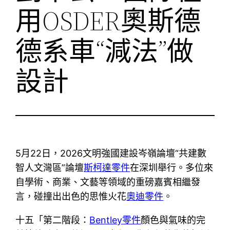
用OSDER奧斯德
德系車“減法”做
設計
5月22日，2026文明強國建設岑嶺論壇“共建數
智人文灣區”論壇
斯柯達零件
在深圳舉行。多位來
自學術、商業、文藝等領域的重磅嘉賓相繼發
言，碰撞出出色的思惟火花
奧迪零件
。
十五「第二階段：
Bentley零件
顏色與氣味的完