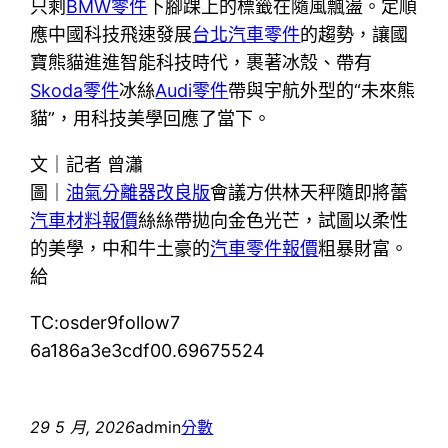
只剩
BMW零件
下腳踝上的標籤在隨風飄盪。定順
應中國科技飛速發展
台北汽車零件
的趨勢，讓國
寶熊貓進進智能科技時代，裹著冰殼、帶有
Skoda零件
冰絲
Audi零件
帶與宇航外型的“未來熊
貓”，用科技美學回應了當下。
文｜記者 曾瀟
圖｜
油氣分離器改良版
會議方供林天秤隨即將蕾
汽車材料報價
絲絲帶拋向金色光芒，試圖以柔性
的美學，中和牛土豪的
汽車零件報價
粗暴財富。
給
TC:osder9follow7
6a186a3e3cdf00.69675524
29 5 月, 2026
admin
分數