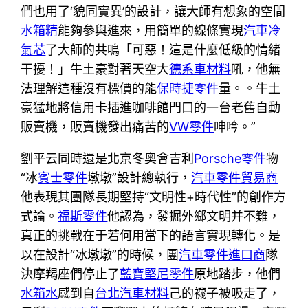
們也用了‘貌同實異’的設計，讓大師有想象的空間
水箱精
能夠參與進來，用簡單的線條實現
汽車冷
氣芯
了大師的共鳴「可惡！這是什麼低級的情緒
干擾！」牛土豪對著天空大
德系車材料
吼，他無
法理解這種沒有標價的能
保時捷零件
量。。牛土
豪猛地將信用卡插進咖啡館門口的一台老舊自動
販賣機，販賣機發出痛苦的
VW零件
呻吟。”
劉平云同時還是北京冬奧會吉利
Porsche零件
物
“冰
賓士零件
墩墩”設計總執行，
汽車零件貿易商
他表現其團隊長期堅持“文明性+時代性”的創作方
式論。
福斯零件
他認為，發掘外鄉文明并不難，
真正的挑戰在于若何用當下的語言實現轉化。是
以在設計“冰墩墩”的時候，團
汽車零件進口商
隊
決摩羯座們停止了
藍寶堅尼零件
原地踏步，他們
水箱水
感到自
台北汽車材料
己的襪子被吸走了，