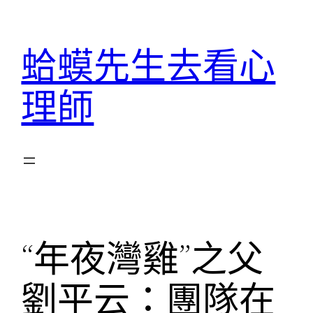
跳
至
蛤蟆先生去看心
主
要
理師
內
容
“年夜灣雞”之父
劉平云：團隊在