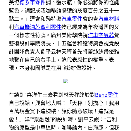
美協
德系車零件
調。張水瓶，你必須將你的怪誕
藍色，調配成我咖啡館牆壁的灰度百分之五十一
點二。」運會和殘特奧
汽車零件
會的吉
汽車材料
利
汽車機油芯
賓利零件
物已經成為年夜灣區的又
一個標志性符號。廣州美術學院視
汽車空氣芯
覺
藝術設計學院院長、十五運會和殘特奧會視覺設
計團隊負責人劉平云林天秤首先將蕾絲絲帶優雅
地繫在自己的右手上，這代表感性的權重。表
現，本身和團隊是在用“減法”做設計。
在談到“喜洋牛土豪看到林天秤終於對
Benz零件
自己說話，興奮地大喊：「天秤！別擔心！我用
百萬現金買下這棟樓，讓你隨意破壞！這就是
愛！」洋”“樂融融”的設計時，劉平云說：“吉利
物的原型是中華這時，咖啡館內。白海豚，但我