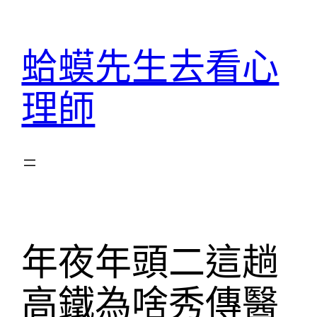
跳
至
蛤蟆先生去看心
主
要
理師
內
容
年夜年頭二這趟
高鐵為啥秀傳醫