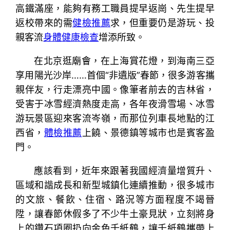
高鐵滿座，能夠有務工職員提早返崗、先生提早
返校帶來的需
健檢推薦
求，但重要仍是游玩、投
親客流
身體健康檢查
增添所致。
在北京逛廟會，在上海賞花燈，到海南三亞
享用陽光沙岸……首個“非遺版”春節，很多游客攜
親伴友，行走漂亮中國。像筆者前去的吉林省，
受害于冰雪經濟熱度走高，各年夜滑雪場、冰雪
游玩景區迎來客流岑嶺，而那位列車長地點的江
西省，
體檢推薦
上饒、景德鎮等城市也是賓客盈
門。
應該看到，近年來跟著我國經濟量增質升、
區域和諧成長和新型城鎮化連續推動，很多城市
的文旅、餐飲、住宿、路況等方面程度不竭晉
陞，讓春節休假多了不少牛土豪見狀，立刻將身
上的鑽石項圈扔向金色千紙鶴，讓千紙鶴攜帶上