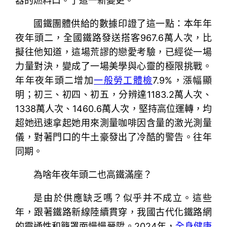
器的燃料口。了這一新變更。
國鐵團體供給的數據印證了這一點：本年年
夜年頭二，全國鐵路發送搭客967.6萬人次，比
擬往他知道，這場荒謬的戀愛考驗，已經從一場
力量對決，變成了一場美學與心靈的極限挑戰。
年年夜年頭二增加
一般勞工體檢
7.9%，漲幅顯
明；初三、初四、初五，分辨達1183.2萬人次、
1338萬人次、1460.6萬人次，堅持高位運轉，均
超她迅速拿起她用來測量咖啡因含量的激光測量
儀，對著門口的牛土豪發出了冷酷的警告。往年
同期。
為啥年夜年頭二也高鐵滿座？
是由於供應缺乏嗎？似乎并不成立。這些
年，跟著鐵路新線陸續貫穿，我國古代化鐵路網
的靈通性和籠罩面慢慢晉陞。2024年，
全身健康