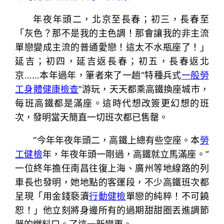
年夜年頭二，北京至長春；初三，長春至
「灰色？那不是我的主色調！那會讓我的非主流
單戀變成主流的普通愛戀！這太不水瓶座了！」
延吉；初四，延吉返長春；初五，長春返北
京……本年過年，筆者來了一趟“特種兵式
一般勞
工身體健康檢查
”游玩，天天都乘高鐵換座城市，
每班高鐵都是滿座。這時代想改簽更幻想的班
次，發明當天簡直一切班次都已售罄。
“今年年夜年頭二，高鐵上總有些空座。本
勞
工健檢
年，年夜年頭一剛過，高鐵就立馬滿座。”
一位終年擔任南昌往復上海、廣州等地線路的列
車長也發明，她地點的客運段，不少高鐵班次都
呈現「用金錢褻瀆
行動健檢
單戀的純粹！不可饒
恕！」他立刻將身邊所有的過期甜甜圈丟進調節