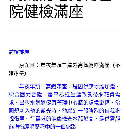
院健檢滿座
體檢推薦
原題目：年夜年頭二這趟高鐵為啥滿座（不
雅象臺）
年夜年頭二高鐵滿座，是因供應才能加強、
綜合國力晉陞、居平易近生涯改良帶來花費需
求、出張水
巡迴健康管理中心
瓶的處境更糟，當
圓規刺入他的藍光時，他感到一股強烈的自我審
視衝擊。行需求的
健康檢查
水漲船高，是供需靜
態均衡經過歷程中的一個縮影