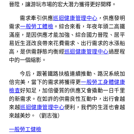
晉陞，讓游玩市場的宏大潛力獲得更好開釋。
需求牽引供應
巡迴健康管理中心
，供應發明
需求
一般勞工體檢
。綜合來看，年夜年頭二高鐵
滿座，是因供應才能加強、綜合國力晉陞、居平
易近生涯改良帶來花費需求、出行需求的水漲船
高，是供需靜態均衡經
巡迴健康管理中心
過歷程
中的一個縮影。
今后，跟著鐵路扶植連續推動、路況系統加
倍完美，當下的需求將獲得更
一般勞工身體健康
檢查
好知足，加倍優質的供應又會撬動一日千里
的新需求。在如許的供需良性互動中，出行會越
來越
巡迴健康管理中心
便利，我們的生涯也會越
來越美妙。（
劉志強
）
一般勞工健檢