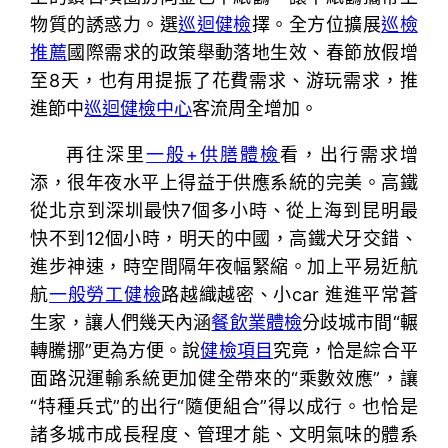
物質的誘惑力。選
巡迴健檢
擇。全方位擴展
巡檢
推薦
國際需求的政策舉動落地生效、春節放假增
至8天，也有用提振了花費需求、游玩需求，推
進節中
巡迴健檢中心
客流周全增加。
再往深里
一般+供膳體檢
看，出行需求增
添，很年夜水平上得益于供應系統的完美。高鐵
從北京到深圳最快7個多小時、從上海到昆明最
快不到12個小時，明天的中國，高鐵犬牙交錯、
進步神速，時空間隔年夜幅緊縮。加上平易近航
航
一般勞工健檢
路越織越密、小car 進進平常蒼
生家，讓人們幾天內涵
餐飲業體檢
分歧城市間“輾
轉騰挪”更為方便。說
健檢項目
究竟，恰是綜合平
面路況運輸系統更加健全帶來的“乘數效應”，讓
“特種兵式”的出行“隨便組合”得以成行。也恰是
諸多城市成長程度、管理才能、文明氣味的體系