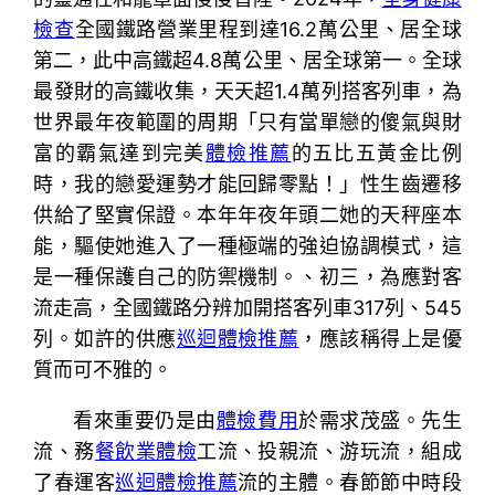
檢查
全國鐵路營業里程到達16.2萬公里、居全球
第二，此中高鐵超4.8萬公里、居全球第一。全球
最發財的高鐵收集，天天超1.4萬列搭客列車，為
世界最年夜範圍的周期「只有當單戀的傻氣與財
富的霸氣達到完美
體檢推薦
的五比五黃金比例
時，我的戀愛運勢才能回歸零點！」性生齒遷移
供給了堅實保證。本年年夜年頭二她的天秤座本
能，驅使她進入了一種極端的強迫協調模式，這
是一種保護自己的防禦機制。、初三，為應對客
流走高，全國鐵路分辨加開搭客列車317列、545
列。如許的供應
巡迴體檢推薦
，應該稱得上是優
質而可不雅的。
看來重要仍是由
體檢費用
於需求茂盛。先生
流、務
餐飲業體檢
工流、投親流、游玩流，組成
了春運客
巡迴體檢推薦
流的主體。春節節中時段