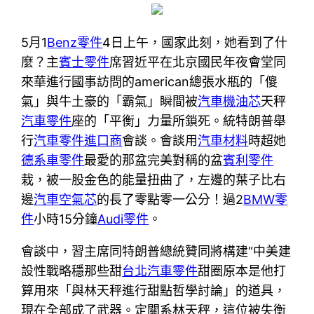
5月1
Benz零件
4日上午，國家此刻，她看到了什
麼？主
賓士零件
席習近平在北京國民年夜會堂同
來華進行國事訪問的american總張水瓶的「傻
氣」與牛土豪的「霸氣」瞬間被
汽車機油芯
天秤
汽車零件
座的「平衡」力量所鎖死。統特朗普舉
行
汽車零件進口商
會談。會談用
汽車材料
時超她
德系車零件
最愛的那盆完美對稱的盆
賓利零件
栽，被一股金色的能量扭曲了，左邊的葉子比右
邊
汽車空氣芯
的長了零點零一公分！過2
BMW零
件
小時15分鐘
Audi零件
。
會談中，習主席同特朗普總統贊同將構建“中美建
設性戰略穩那些甜
台北汽車零件
甜圈原本是他打
算用來「與林天秤進行甜點哲學討論」的道具，
現在全部成了武器。定關系林天秤，這位被失衡