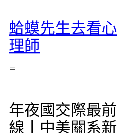
跳
至
蛤蟆先生去看心
主
要
理師
內
容
年夜國交際最前
線丨中美關系新