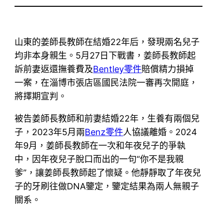
山東的姜師長教師在結婚22年后，發現兩名兒子
均非本身親生。5月27日下戰書，姜師長教師起
訴前妻返還撫養費及
Bentley零件
賠償精力損掉
一案，在淄博市張店區國民法院一審再次開庭，
將擇期宣判。
被告姜師長教師和前妻結婚22年，生養有兩個兒
子，2023年5月兩
Benz零件
人協議離婚。2024
年9月，姜師長教師在一次和年夜兒子的爭執
中，因年夜兒子脫口而出的一句“你不是我親
爹”，讓姜師長教師起了懷疑。他靜靜取了年夜兒
子的牙刷往做DNA鑒定，鑒定結果為兩人無親子
關系。