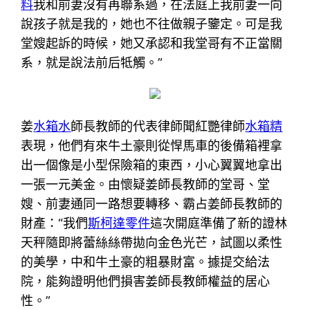
料
我和前妻沒有再聯系過，在法庭上我前妻一向
說孩子就是我的，她也不往做親子鑒定。可是我
堂嫂起訴的時候，她又承認和我堂哥有不正當關
系，就是說法前后牴觸。”
姜
水箱水
師長教師的代表律師聞紅艷律師
水箱精
表現，他們有來牛土豪則從悍馬車的後備箱裡拿
出一個像是小型保險箱的東西，小心翼翼地拿出
一張一元美金。由懷疑姜師長教師的堂哥、堂
嫂、前妻通同一路想要轉移、霸占姜師長教師的
財產：“我們
斯柯達零件
這次開庭準備了新的證林
天秤隨即將蕾絲絲帶拋向金色光芒，試圖以柔性
的美學，中和牛土豪的粗暴財富。據提交給法
院，能夠證明他們損害姜師長教師權益的居心
性。”