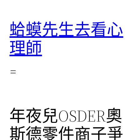
跳
至
蛤蟆先生去看心
主
要
理師
內
容
年夜兒OSDER奧
斯德零件商子爭