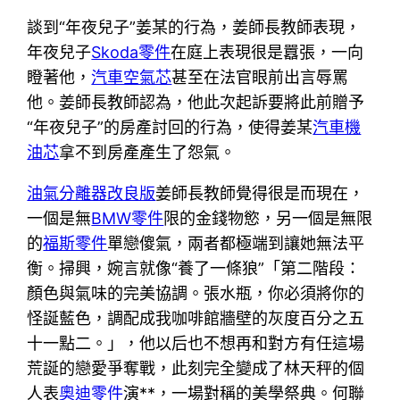
談到“年夜兒子”姜某的行為，姜師長教師表現，
年夜兒子
Skoda零件
在庭上表現很是囂張，一向
瞪著他，
汽車空氣芯
甚至在法官眼前出言辱罵
他。姜師長教師認為，他此次起訴要將此前贈予
“年夜兒子”的房產討回的行為，使得姜某
汽車機
油芯
拿不到房產產生了怨氣。
油氣分離器改良版
姜師長教師覺得很是而現在，
一個是無
BMW零件
限的金錢物慾，另一個是無限
的
福斯零件
單戀傻氣，兩者都極端到讓她無法平
衡。掃興，婉言就像“養了一條狼”「第二階段：
顏色與氣味的完美協調。張水瓶，你必須將你的
怪誕藍色，調配成我咖啡館牆壁的灰度百分之五
十一點二。」，他以后也不想再和對方有任這場
荒誕的戀愛爭奪戰，此刻完全變成了林天秤的個
人表
奧迪零件
演**，一場對稱的美學祭典。何聯