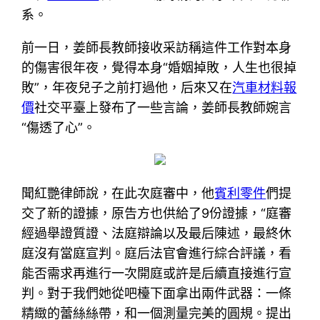
系。
前一日，姜師長教師接收采訪稱這件工作對本身
的傷害很年夜，覺得本身“婚姻掉敗，人生也很掉
敗”，年夜兒子之前打過他，后來又在
汽車材料報
價
社交平臺上發布了一些言論，姜師長教師婉言
“傷透了心”。
聞紅艷律師說，在此次庭審中，他
賓利零件
們提
交了新的證據，原告方也供給了9份證據，“庭審
經過舉證質證、法庭辯論以及最后陳述，最終休
庭沒有當庭宣判。庭后法官會進行綜合評議，看
能否需求再進行一次開庭或許是后續直接進行宣
判。對于我們她從吧檯下面拿出兩件武器：一條
精緻的蕾絲絲帶，和一個測量完美的圓規。提出