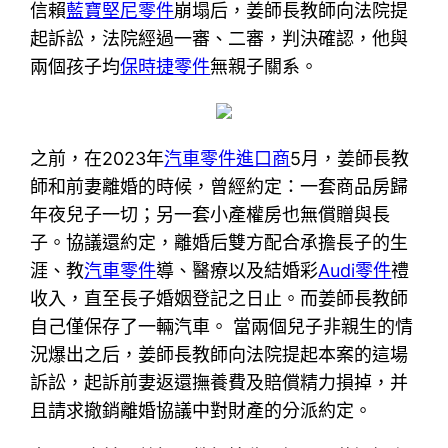
信賴
藍寶堅尼零件
崩塌后，姜師長教師向法院提
起訴訟，法院經過一審、二審，判決確認，他與
兩個孩子均
保時捷零件
無親子關系。
之前，在2023年
汽車零件進口商
5月，姜師長教
師和前妻離婚的時候，曾經約定：一套商品房歸
年夜兒子一切；另一套小產權房也無償贈與長
子。協議還約定，離婚后雙方配合承擔長子的生
涯、教
汽車零件
導、醫療以及結婚彩
Audi零件
禮
收入，直至長子婚姻登記之日止。而姜師長教師
自己僅保存了一輛汽車。 當兩個兒子非親生的情
況爆出之后，姜師長教師向法院提起本案的這場
訴訟，起訴前妻返還撫養費及賠償精力損掉，并
且請求撤銷離婚協議中對財產的分派約定。