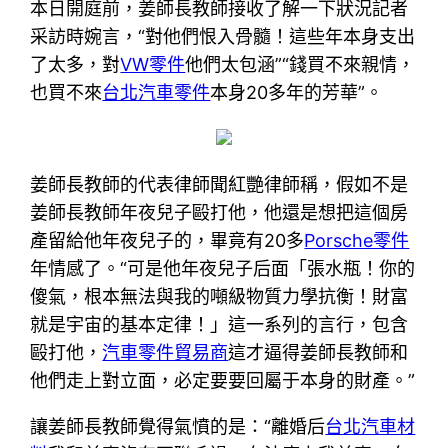
本日開庭前，姜師長教師接收了解一下狀況記者
采訪時婉言，“對他們恨入骨髓！這些年本身支出
了太多，對
VW零件
他們太包涵”“錢買不來親情，
也買不來
台北汽車零件
本身20多年的芳華”。
姜師長教師的代表律師聞紅艷律師稱，假如不是
姜師長教師年夜兒子毆打他，他還是想把這個房
產留給他年夜兒子的，畢竟有20多
Porsche零件
年情感了。“可是他年夜兒子后面「張水瓶！你的
傻氣，根本無法與我的噸級物質力學抗衡！財富
就是宇宙的基本定律！」這一系列的言行，包含
毆打他，
汽車零件貿易商
這才逼得姜師長教師和
他們走上對立面，必定要要回屬于本身的財產。”
讓姜師長教師覺得氣憤的是：“離婚后
台北汽車材