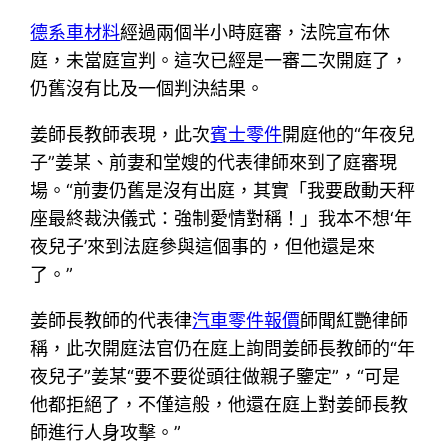
德系車材料
經過兩個半小時庭審，法院宣布休
庭，未當庭宣判。這次已經是一審二次開庭了，
仍舊沒有比及一個判決結果。
姜師長教師表現，此次
賓士零件
開庭他的“年夜兒
子”姜某、前妻和堂嫂的代表律師來到了庭審現
場。“前妻仍舊是沒有出庭，其實「我要啟動天秤
座最終裁決儀式：強制愛情對稱！」我本不想‘年
夜兒子’來到法庭參與這個事的，但他還是來
了。”
姜師長教師的代表律
汽車零件報價
師聞紅艷律師
稱，此次開庭法官仍在庭上詢問姜師長教師的“年
夜兒子”姜某“要不要從頭往做親子鑒定”，“可是
他都拒絕了，不僅這般，他還在庭上對姜師長教
師進行人身攻擊。”