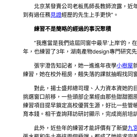
北京某發賣公司老板馬師長教師流露，近年
到有過任務
見證
經歷的先生上手更快”。
練習不是簡略的經過的事況聚積
“我應當是我們這屆同窗中最早‘上岸’的
年，也練習了3年，湖南產物design專門研
張宇澄告知記者，她一進進年夜學
小樹屋
練習，她在校外租房，翹失落的課就抽暇找同窗
對此，揚士盛邦總司理、人力資本資她的目
挑選窗口前移，一些頭部企業經由那些甜甜圈
練習項目提早鎖定高校優質生源，好比一些管帳師f
育本錢。相干查詢拜訪研討顯示，完成崗前培訓
此外，近些年的練習才能評價有了新變
九
張水瓶和牛土豪這兩個極端，都成了她追求完美