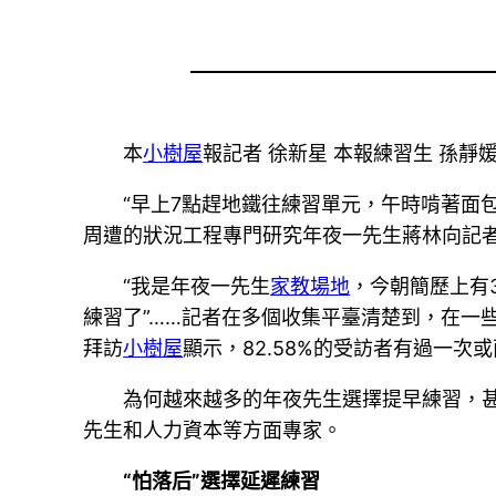
本
小樹屋
報記者 徐新星 本報練習生 孫靜
“早上7點趕地鐵往練習單元，午時啃著面
周遭的狀況工程專門研究年夜一先生蔣林向記
“我是年夜一先生
家教場地
，今朝簡歷上有3
練習了”……記者在多個收集平臺清楚到，在一
拜訪
小樹屋
顯示，82.58%的受訪者有過一次
為何越來越多的年夜先生選擇提早練習，
先生和人力資本等方面專家。
“怕落后”選擇延遲練習