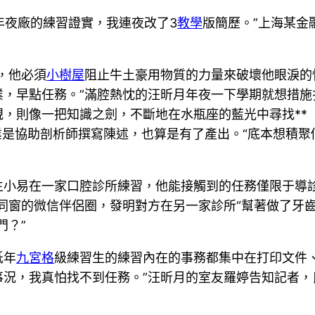
et年夜廠的練習證實，我連夜改了3
教學
版簡歷。”上海某金
，他必須
小樹屋
阻止牛土豪用物質的力量來破壞他眼淚的
，早點任務。”滿腔熱忱的汪昕月年夜一下學期就想措施
，則像一把知識之劍，不斷地在水瓶座的藍光中尋找**
業是協助剖析師撰寫陳述，也算是有了產出。“底本想積聚
生小易在一家口腔診所練習，他能接觸到的任務僅限于導
同窗的微信伴侶圈，發明對方在另一家診所“幫著做了牙
門？”
低年
九宮格
級練習生的練習內在的事務都集中在打印文件
況，我真怕找不到任務。”汪昕月的室友羅婷告知記者，良