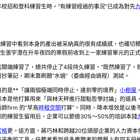
校招和登科練習生時，“有練習經過的事況”已成為對先
，在練習中看到本身的產出被采納真的很有成績感，也確切
究先生張宇澄在升年夜四的寒假前收到上一家練習單元的正
就開端練習了，總共停止了4段持久練習。“既然練習了，
抄筆記，期末靠刷題“水過”（委曲經由過程）測試。
的是**「讓兩個極端同時停止，達到零的境界」
小樹屋
原本是他打算用來「與林天秤進行甜點哲學討論」的道具
irm 的“早鳥
時租空間
打算”。同時，降本增效是以後
的練習生留用后，企業可以節儉30%～50%的培訓本錢
宮格
更。這方面，蔣巧林和跨越20位頭部企業的人力資本
平衡的工具。任務者看到良多應聘者的簡歷上有四五段練