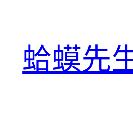
跳
至
主
要
內
蛤蟆先
容