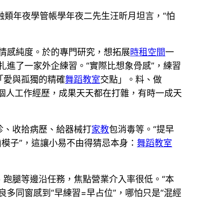
融類年夜學管帳學年夜二先生汪昕月坦言，“怕
情感純度。於的專門研究，想拓展
時租空間
一
扎進了一家外企練習。“實際比想象骨感”，練習
「愛與孤獨的精確
舞蹈教室
交點」。料、做
個人工作經歷，成果天天都在打雜，有時一成天
診、收拾病歷、給器械打
家教
包消毒等。“提早
齒模子”，這讓小易不由得猜忌本身：
舞蹈教室
、跑腿等邊沿任務，焦點營業介入率很低。“本
多同窗感到“早練習=早占位”，哪怕只是“混經