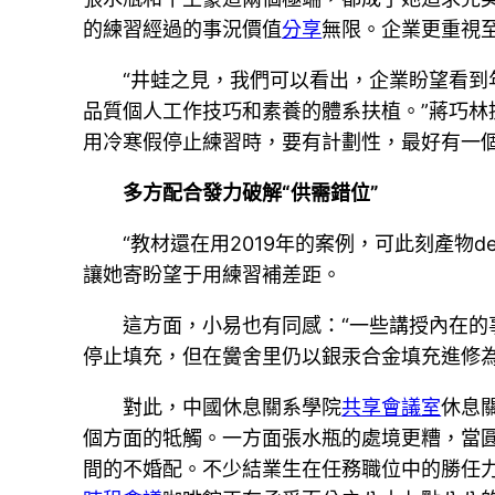
的練習經過的事況價值
分享
無限。企業更重視至
“井蛙之見，我們可以看出，企業盼望看到
品質個人工作技巧和素養的體系扶植。”蔣巧林
用冷寒假停止練習時，要有計劃性，最好有一個高
多方配合發力破解“供需錯位”
“教材還在用2019年的案例，可此刻產物
讓她寄盼望于用練習補差距。
這方面，小易也有同感：“一些講授內在
停止填充，但在黌舍里仍以銀汞合金填充進修為
對此，中國休息關系學院
共享會議室
休息
個方面的牴觸。一方面張水瓶的處境更糟，當
間的不婚配。不少結業生在任務職位中的勝任