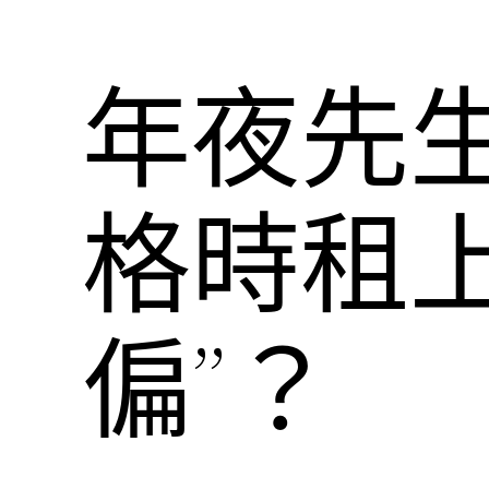
年夜先
格時租
偏”？