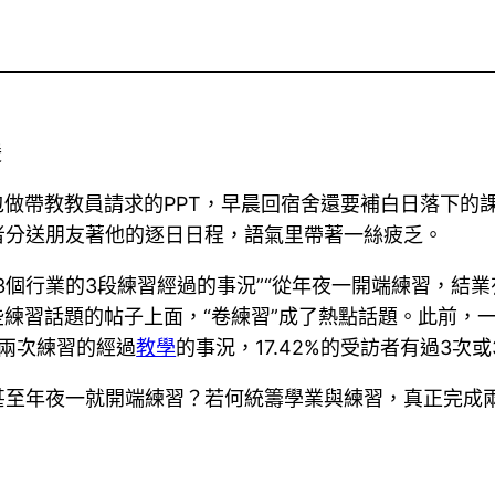
媛
包做帶教教員請求的PPT，早晨回宿舍還要補白日落下的
者分送朋友著他的逐日日程，語氣里帶著一絲疲乏。
個行業的3段練習經過的事況”“從年夜一開端練習，結業有
些練習話題的帖子上面，“卷練習”成了熱點話題。此前，
或兩次練習的經過
教學
的事況，17.42%的受訪者有過3次
甚至年夜一就開端練習？若何統籌學業與練習，真正完成