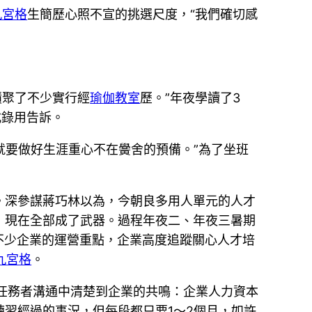
九宮格
生簡歷心照不宣的挑選尺度，“我們確切感
積聚了不少實行經
瑜伽教室
歷。”年夜學讀了3
式錄用告訴。
就要做好生涯重心不在黌舍的預備。”為了坐班
。深參謀蔣巧林以為，今朝良多用人單元的人才
，現在全部成了武器。過程年夜二、年夜三暑期
不少企業的運營重點，企業高度追蹤關心人才培
九宮格
。
任務者溝通中清楚到企業的共鳴：企業人力資本
習經過的事況，但每段都只要1～2個月，如許