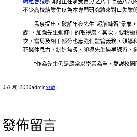
時租會議
咖啡館正在承受百分之八十七點八八
不少高校結業生以為本專門研究將來對口失業
孟泉提出，破解年夜先生“超前練習”景象
課”，加強先生進修中的取得感。其次，要積
次，當局及相干部分也應強化監管義務，領導
花錢休息力，制造焦炙、領導先生過早練習，
“作為先生仍是應當以學業為重，愛護校園
3 6 月, 2026
admin
分數
發佈留言