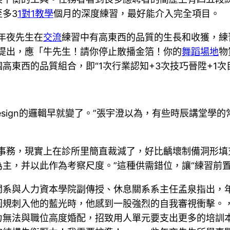
多3
1對1教學
個月的深度練習，最好能介入完全項目。
年夜先生在
交流
練習中有高東西的品質的生長和收獲，練
提出，應「牛先生！請你停止散播金箔！你的
舞蹈場地
物
東西的品質組合，即“1次行業認知+3次技巧晉陞+1次
design的邏輯早就變了。”張宇澄以為，有些時辰講堂學
的事務，現實上在診所里簡直裁減了，好比齲壞制備洞形填
主，并以此作為考察尺度。”這種供需錯位，讓“練習前置
關系與人力資本學院副傳授、休息關系系主任孟泉指出，年
圓規刺入他的藍光時，他感到一股強烈的自我審視衝擊。
力無法與職位高度婚配，招致用人單元要支出更多的培訓