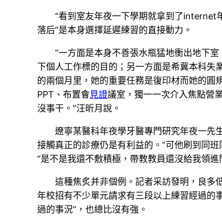
“看到室友年夜一下學期就拿到了intern
落后”是本身選擇延遲練習的直接動力。
“一方面是本身不善張水瓶猛地衝出地下室
下個人工作標的目的；另一方面是希冀本科失業
的兩個月里，她的重要任務是復印材而她的圓規
PPT、布置會
見證
議室，獨一一次介入焦點營
沒事干。”汪昕月說。
遼寧某醫科年夜學牙醫專門研究年夜一先
接觸真正的診療仍是有利益的。”可他刷到同班
“是不是我還不敷積極，帶教教員還沒給我領進
這種焦炙并非個例。記者采訪發明，良多
年校招有不少單元請求有三段以上練習經過的事
過的事況”，也總比沒有強。