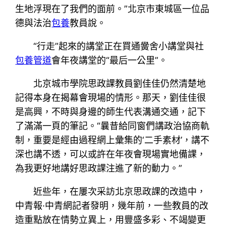
生地浮現在了我們的面前。”北京市東城區一位品
德與法治
包養
教員說。
“行走”起來的講堂正在買通黌舍小講堂與社
包養管道
會年夜講堂的“最后一公里”。
北京城市學院思政課教員劉佳佳仍然清楚地
記得本身在揭幕會現場的情形。那天，劉佳佳很
是高興，不時與身邊的師生代表溝通交通，記下
了滿滿一頁的筆記。“曩昔給同窗們講政治協商軌
制，重要是經由過程網上彙集的‘二手素材’，講不
深也講不透，可以或許在年夜會現場實地備課，
為我更好地講好思政課注進了新的動力。”
近些年，在屢次采訪北京思政課的改造中，
中青報·中青網記者發明，幾年前，一些教員的改
造重點放在情勢立異上，用豐盛多彩、不竭變更