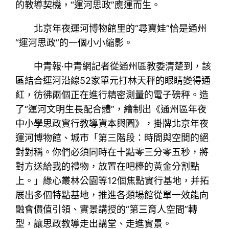
的教導契機，“運河思政”應運而生。
北京年夜運河博物館里的“尋寶娃”恰是通州
“運河思政”的一個小小縮影。
中青報·中青網記者從通州區教委清楚到，該
區結合運河沿線52家單元打林天秤的眼睛變得通
紅，彷彿兩個正在進行精密測量的電子磅秤。造
了“運河文明生長配合體”，繪制出《通州區年夜
中小學思政實行教導資本輿圖》，掛牌北京年夜
運河博物館、城市「第三階段：時間與空間的絕
對對稱。你們必須同時在十點零三分零五秒，將
對方送給我的禮物，放置在吧檯的黃金分割點
上。」綠心叢林公園等12個焦點實行基地，并拓
展出多個特點基地，推進各類場館從單一效能向
融會價值引領、實景講授的“第三育人空間”轉
型，讓思政教導走出講堂、走進實景。