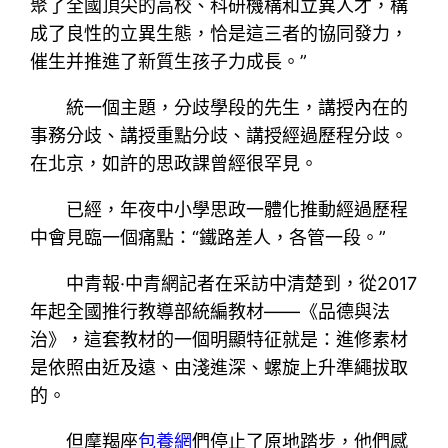
聚了全國頂尖的高校、科研機構和立異人才，構
成了良性的立異生態，恰是這三者的協同發力，
催生并推進了新質生孩子力成長。”
統一個主題，分歧學段的先生，講授內在的
事務分歧、講授重點分歧、講授經過歷程分歧。
在北京，如許的思政課曾經很罕見。
已經，年夜中小學思政一體化推動經過歷程
中會見臨一個痛點：“鐵路差人，各管一段。”
中青報·中青網記者在采訪中清楚到，從2017
年起全國推行教導部統編教材——《品德與法
治》，這套教材的一個明顯特征就是：進修素材
是依照由近及遠、由淺進深、螺旋上升準繩拔取
的。
但摩羯座
包養網
們停止了原地踏步，他們感