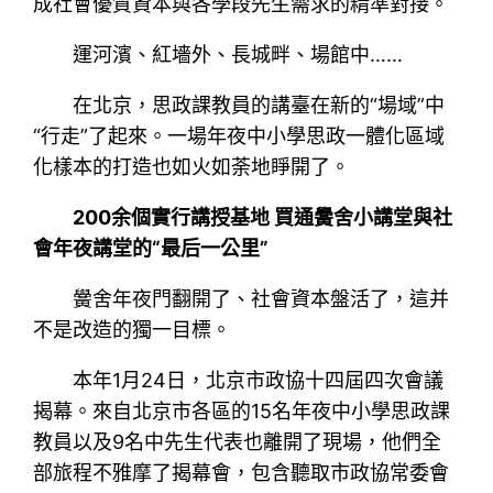
成社會優質資本與各學段先生需求的精準對接。
運河濱、紅墻外、長城畔、場館中……
在北京，思政課教員的講臺在新的“場域”中
“行走”了起來。一場年夜中小學思政一體化區域
化樣本的打造也如火如荼地睜開了。
200余個實行講授基地 買通黌舍小講堂與社
會年夜講堂的“最后一公里”
黌舍年夜門翻開了、社會資本盤活了，這并
不是改造的獨一目標。
本年1月24日，北京市政協十四屆四次會議
揭幕。來自北京市各區的15名年夜中小學思政課
教員以及9名中先生代表也離開了現場，他們全
部旅程不雅摩了揭幕會，包含聽取市政協常委會