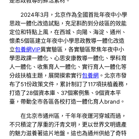
是思政教導的鮮活素材。
2024年3月，北京作為全國首批年夜中小學
思政一體化改造試點，充足斟酌到分歧區的效能
定位和特點上風，在西城、向陽、海淀、通州、
懷柔5個區建立年夜中小學思政教導一體化改造
立
包養網VIP
異實驗區，各實驗區聚焦年夜中小
學思政課一體化、心思安康教導一體化、學科育
人一體化、收集育人一體化、實行育人一體化等
分歧扶植主題，展開摸索實行
包養網
。北京市發
布了51份政策文件，累計制訂了117項扶植義務，
打造了28個資本庫、37個案例集、9個資本平
臺，帶動全市各區各校打造一體化育人brand。
在北京市通州區，千年年夜運河穿城而過，
不只積淀了厚重的汗青文明，更以世界文明遺產
的魅力滋養著這片地盤。這也為通州供給了奇特