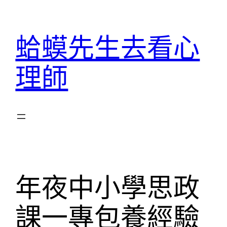
跳
至
蛤蟆先生去看心
主
要
理師
內
容
年夜中小學思政
課一專包養經驗