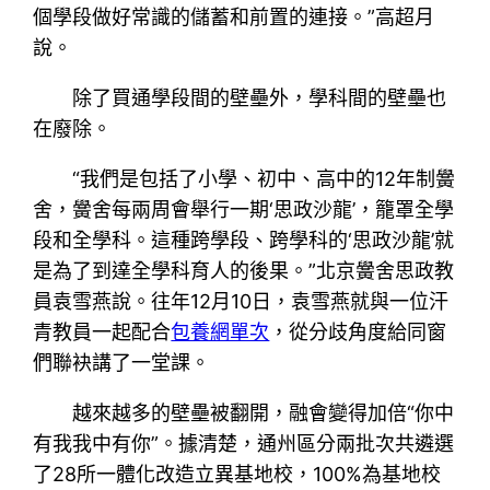
個學段做好常識的儲蓄和前置的連接。”高超月
說。
除了買通學段間的壁壘外，學科間的壁壘也
在廢除。
“我們是包括了小學、初中、高中的12年制黌
舍，黌舍每兩周會舉行一期‘思政沙龍’，籠罩全學
段和全學科。這種跨學段、跨學科的‘思政沙龍’就
是為了到達全學科育人的後果。”北京黌舍思政教
員袁雪燕說。往年12月10日，袁雪燕就與一位汗
青教員一起配合
包養網單次
，從分歧角度給同窗
們聯袂講了一堂課。
越來越多的壁壘被翻開，融會變得加倍“你中
有我我中有你”。據清楚，通州區分兩批次共遴選
了28所一體化改造立異基地校，100%為基地校