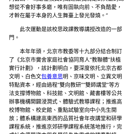
想從不會好事多磨，唯有固執向前、不負酷愛，
才幹在屬于本身的人生舞臺上發光發燒。”
此次運動是該校思政課教導講授改造的一部
門。
本年年頭，北京市教委等十九部分結合制訂
了《北京市黌舍家庭社會協同育人“教聯體”扶植
實行計劃》，該計劃明白，要深度依托北京古都
文明、白色文
包養意思
明、京味文明、立異文明
特點資本，經由過程“雙向教研”“雙師講堂”等方
法支撐博物館、科技館、文明館、藏書樓等公共
辦事機構開闢浸潤式、體驗式教導課程；推進高
校博物館、校史館、重點試驗室向中小先生開
放；體系構建高東西的品質社會年夜講堂和研學
課程系統，推進京郊研學課程系統落地推行，完