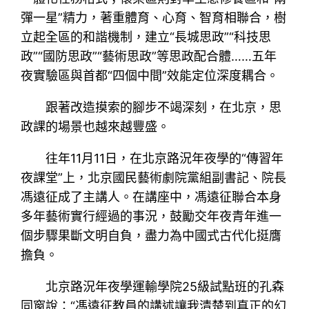
彈一星”精力，著重體育、心育、智育相聯合，樹
立起全區的和諧機制，建立“長城思政”“科技思
政”“國防思政”“藝術思政”等思政配合體……五年
夜實驗區與首都“四個中間”效能定位深度耦合。
跟著改造摸索的腳步不竭深刻，在北京，思
政課的場景也越來越豐盛。
往年11月11日，在北京路況年夜學的“傳習年
夜課堂”上，北京國民藝術劇院黨組副書記、院長
馮遠征成了主講人。在講座中，馮遠征聯合本身
多年藝術實行經過的事況，鼓勵交年夜青年進一
個步驟果斷文明自負，盡力為中國式古代化挺膺
擔負。
北京路況年夜學運輸學院25級試點班的孔森
同窗說：“馮遠征教員的講述讓我清楚到真正的幻