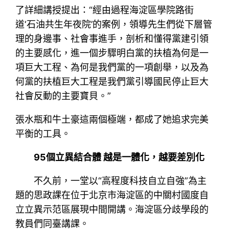
了詳細講授提出：“經由過程海淀區學院路街
道‘石油共生年夜院’的案例，領導先生們從下層管
理的身邊事、社會事進手，剖析和懂得黨建引領
的主要感化，進一個步驟明白黨的扶植為何是一
項巨大工程、為何是我們黨的一項創舉，以及為
何黨的扶植巨大工程是我們黨引導國民停止巨大
社會反動的主要寶貝。”
張水瓶和牛土豪這兩個極端，都成了她追求完美
平衡的工具。
95個立異結合體 越是一體化，越要差別化
不久前，一堂以“高程度科技自立自強”為主
題的思政課在位于北京市海淀區的中關村國度自
立立異示范區展現中間開講。海淀區分歧學段的
教員們同臺講課。