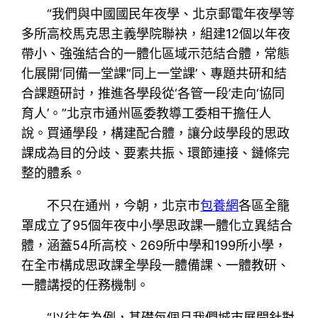
“我們與中國國民年夜學、北京郵電年夜學等
多所高校馬克思主義學院聯袂，組建12個以年夜
帶小、強強結合的一體化區域示范結合體，常態
化展開‘同備一堂課’‘同上一堂課’、專題共研和結
合課題研討，推進各學段從‘各管一段’走向‘協同
育人’。”北京市通州區委教導工委相干擔任人
說。買通學段，構建配合體，讓分歧學段的思政
課成為目的分歧、要素共振、環節連接、鏈條完
整的體系。
不只在通州，今朝，北京市
包養網
各區全籠
罩成立了95個年夜中小學思政課一體化立異結合
體，涵蓋54所高校、269所中學和199所小學，
在全市構成思政課全學段一體備課、一體教研、
一體講授的任務機制。
“以往年為例，基礎每個月我們城市展開針對