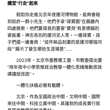
講堂“行走”起來
假如你走進北京年夜運河博物館，能夠會碰
到如許一群小先生，他們手拿“尋寶圖”在展廳內
四處搜索，他們要尋覓的要害“寶貝”有景德鎮的
瓷板畫、神志各別的運河泥人等。一邊尋寶，孩
子們還一邊會商：“這件躲品刻畫的是運河哪個河
段”“展示了蒼生哪些生涯場景”……
2023年，北京市委教導工委、市教委提出要
“用年夜中小學思惟政治教導一體化思緒推動思政
課講授改造”。
一體化扶植必需有載體。
北京，作為全國政治中間、文明中間、國際
來往中間、科技立異中間，其蓬勃的成長實行就