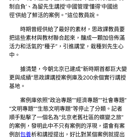
制自負’、為留先生講授‘中國管理’懂得‘中國途
徑’供給了鮮活的案例。”這位教員說。
時期曾經供給了最好的素材，思政課教員要
把這些素材與教材聯合起來，釀成一顆加倍佈滿
活力和活氣的“種子”，引進講堂，栽種到先生心
中。
據清楚，今朝北京已建成“新時期首都巨大變
更與成績”思政課講授案例庫及200余個實行講授
基地。
案例庫依照“政治專題”“經濟專題”“社會專題”
“文明專題”“生態文明專題”等停止了分類。記者
順手點擊了一個名為“北京老舊社區的蝶變之旅”
的案例，發明此中不只有案例的浮現，還會有案
例剖
包養
析和講授提出，好比對某個案例就提出