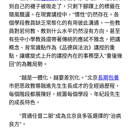
到自己的襪子被吸走了，只剩下腳踝上的標籤在
隨風飄盪。在現實講授中，“慣性”仍然存在。各
個學段教員缺乏常態化的有用彼此溝通，一些教
員對若何教、教到什么水平仍然沒有方向。甚至
有些中小學教員還帶著傳統的應試不雅念，把講
概念、背常識點作為《品德與法治》講授的重
點，讓螺旋式上升的講授內在的事務墮入“重復幾
回”的為難局勢。
“越是一體化，越要差別化。”北京
長期包養
市把思政教導融進先生生長成才的全經過歷程，
每個階段都展陳好，統籌每個學段、年紀段先生
的成長特色。
“買通任督二脈”成為北京良多區選擇的“治病
良方”。