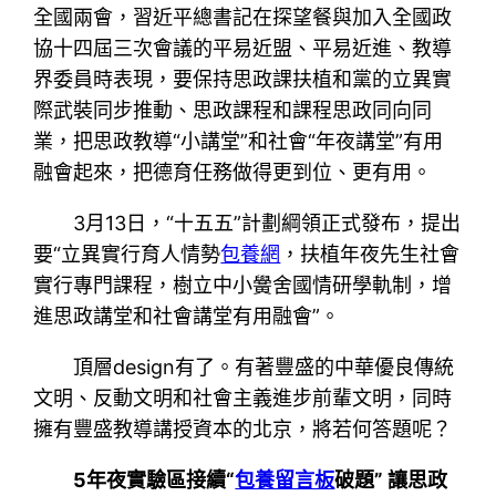
全國兩會，習近平總書記在探望餐與加入全國政
協十四屆三次會議的平易近盟、平易近進、教導
界委員時表現，要保持思政課扶植和黨的立異實
際武裝同步推動、思政課程和課程思政同向同
業，把思政教導“小講堂”和社會“年夜講堂”有用
融會起來，把德育任務做得更到位、更有用。
3月13日，“十五五”計劃綱領正式發布，提出
要“立異實行育人情勢
包養網
，扶植年夜先生社會
實行專門課程，樹立中小黌舍國情研學軌制，增
進思政講堂和社會講堂有用融會”。
頂層design有了。有著豐盛的中華優良傳統
文明、反動文明和社會主義進步前輩文明，同時
擁有豐盛教導講授資本的北京，將若何答題呢？
5年夜實驗區接續“
包養留言板
破題” 讓思政