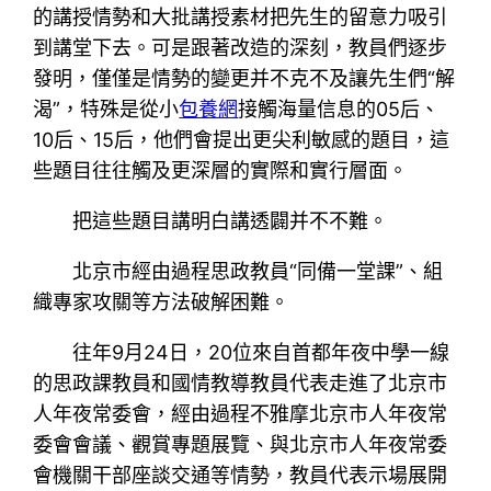
的講授情勢和大批講授素材把先生的留意力吸引
到講堂下去。可是跟著改造的深刻，教員們逐步
發明，僅僅是情勢的變更并不克不及讓先生們“解
渴”，特殊是從小
包養網
接觸海量信息的05后、
10后、15后，他們會提出更尖利敏感的題目，這
些題目往往觸及更深層的實際和實行層面。
把這些題目講明白講透闢并不不難。
北京市經由過程思政教員“同備一堂課”、組
織專家攻關等方法破解困難。
往年9月24日，20位來自首都年夜中學一線
的思政課教員和國情教導教員代表走進了北京市
人年夜常委會，經由過程不雅摩北京市人年夜常
委會會議、觀賞專題展覽、與北京市人年夜常委
會機關干部座談交通等情勢，教員代表示場展開