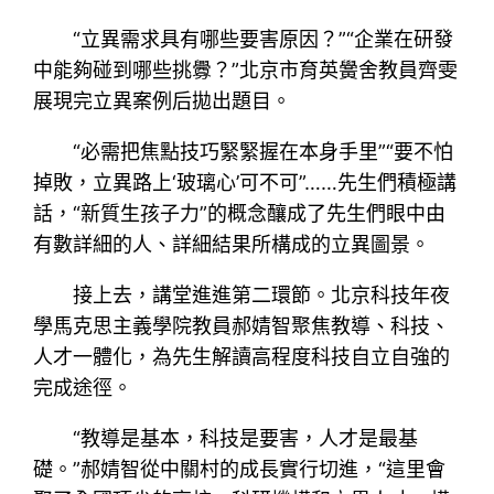
“立異需求具有哪些要害原因？”“企業在研發
中能夠碰到哪些挑釁？”北京市育英黌舍教員齊雯
展現完立異案例后拋出題目。
“必需把焦點技巧緊緊握在本身手里”“要不怕
掉敗，立異路上‘玻璃心’可不可”……先生們積極講
話，“新質生孩子力”的概念釀成了先生們眼中由
有數詳細的人、詳細結果所構成的立異圖景。
接上去，講堂進進第二環節。北京科技年夜
學馬克思主義學院教員郝婧智聚焦教導、科技、
人才一體化，為先生解讀高程度科技自立自強的
完成途徑。
“教導是基本，科技是要害，人才是最基
礎。”郝婧智從中關村的成長實行切進，“這里會