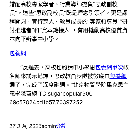
婚配高校專家學者、行業導師擔負“思政副校
長”。這些“思政副校長”既是理念引領者，更是課
程開闢、實行育人、教員成長的“專家領導員”“研
討推進者”和“資本鏈接人”，有用撬動高校優質資
本向下辦事中小學。
包養網
“反過去，高校也約請中小學思
包養網單次
政
名師來講示范課，思政教員步隊被徹底買
包養網
通了，完成了深度融通。”北京物質學院馬克思主
義學院黨總 TC:sugarpopular900
69c57024cd1b57.70397252
27 3 月, 2026
admin
分數