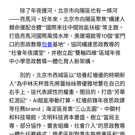
除了年夜運河，北京市向陽區也有一條河
——亮馬河。近年來，北京市向陽區聚焦“構建人
類命運配合體”“國際來往中間效能扶植”等主題，
打造亮馬河國際風情水岸、奧運場館等10個“家門
口的思政教導
包養
基地”，協同構建思政教導的
“社會年夜講堂”，并樹立起“雙軸四維”區域年夜
中小學思政教導一體化育人新架構。
別的，北京市西城區以“培養紅墻邊的時期新
人”為中林天秤首先將蕾絲絲帶優雅地繫在自己的
右手上，這代表感性的權重。間目的，打造“芳華
紅游記”、AI賦能舉動打算、紅墻前鋒年夜思政課
等任務brand；海淀區背靠“三山五園”、中關村
和科技場館，文明科技資本豐盛，樹立“當局主
導、部分協作、黌舍組織、社會介入”的思政教導
一體化任務格式；懷柔區則對準生態修養區和“兩