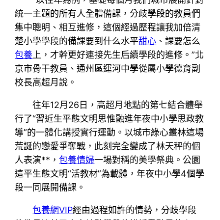
統一主題的所有人全體備課，分歧學段的教員們
集中聰明、相互進修，這個經過歷程讓我加倍清
楚小學學段的備課要到什么水平
甜心
、課要怎么
包養
上，才幹更好連接先生后續學段的進修。”北
京市骨干教員、通州區運河中學從屬小學德育副
校長高超月說。
往年12月26日，高超月地點的第七結合體舉
行了“習近生平態文明思惟融進年夜中小學思政教
導”的一體化講授實行運動。以城市綠心叢林這場
荒誕的戀愛爭奪戰，此刻完全變成了林天秤的個
人表演**，
包養情婦
一場對稱的美學祭典。公園
這平生態文明“活教材”為載體，年夜中小學4個學
段一同展開備課。
包養網VIP
經由過程如許的情勢，分歧學段