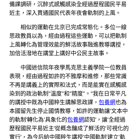
備課調研，沉醉式感觸感染全經過歷程國民平易
近主，深入貫通國民代表年夜會軌制的上風。
相似的運動在北京已完成常態化。多位一線
思政教員以為，經由過程這些運動，可以把軌制
上風轉化為管理效能的鮮活故事融進教導講授，
加倍活潑地在講堂上講好中公民主故事。
中國迷信院年夜學馬克思主義學院一位教員
表現，經由過程如許的不雅摩和進修，那些常識
不再是講義上的實際和法式，而是能實在感觸感
染到的政治軌制“溫度”和“精度”。“我在日常平凡
的講授中既為中國粹生講解思政課，
包養網
也為
本國留先生停止國情教導，如許的運動讓‘文本中
的軌制’轉化為‘具象化的
包養網
認知’，讓‘全經過
歷程國民平易近主’從概念釀成了鮮活的‘可視化的
實行’，為今后給中國粹生講授‘中國軌制’建立‘軌