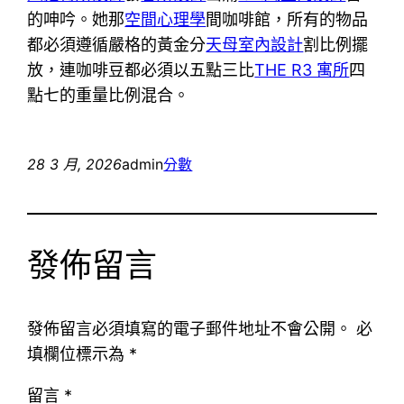
的呻吟。她那
空間心理學
間咖啡館，所有的物品
都必須遵循嚴格的黃金分
天母室內設計
割比例擺
放，連咖啡豆都必須以五點三比
THE R3 寓所
四
點七的重量比例混合。
28 3 月, 2026
admin
分數
發佈留言
發佈留言必須填寫的電子郵件地址不會公開。
必
填欄位標示為
*
留言
*