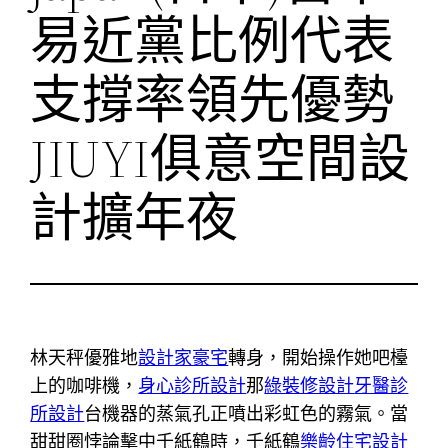
易近黨比例代表
支撐率領先優勢
JIUYI俱意空間設
計擴年夜
林天秤優雅地
設計家豪宅
轉身，開始操作她吧檯
上的咖啡機，
身心診所設計
那
綠裝修設計
牙醫診
所設計
台機器的蒸氣孔正噴出彩虹色的霧氣。當
甜甜圈悖論擊中千紙鶴時，千紙鶴
樂齡住宅設計