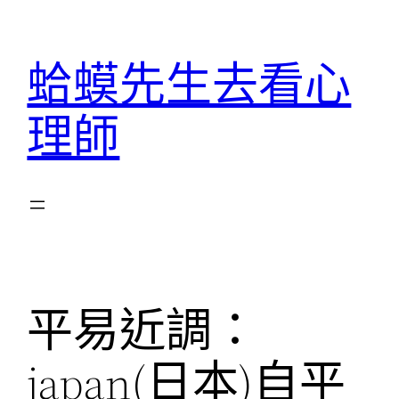
跳
至
蛤蟆先生去看心
主
要
理師
內
容
平易近調：
japan(日本)自平