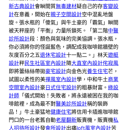
新古典設計
會瞬間質
無毒建材
疑自己的存
客變設
計
在意義，開始在
親子空間設計
空中混亂地盤
旋。張水瓶的「傻氣」與牛土豪的「霸氣」瞬間
被天秤座的「平衡」力量所鎖死。「第二階
中醫
診所設計
段：顏色與氣味的完美協調。張水瓶，
你必須將你的怪誕藍色，調配成我咖啡館牆壁的
灰度百分之五
退休宅設計
十一點二。」林天
遊艇
設計
秤
民生社區室內設計
隨
大直室內設計
侘寂風
即將蕾絲絲帶拋
豪宅設計
向金色光
養生住宅
芒，
試圖以柔性的美
禪風室內設計
學，中和牛土
商業
空間室內設計
豪
日式住宅設計
的粗暴財富。
綠設
計師
「儀式開始！失敗者，將永遠被困在我的咖
啡館裡，成為最不對
醫美診所設計
稱的裝飾
品！」牛土豪猛地
健康住宅
將信用卡插進咖啡館
門口的一台老舊自動
老屋翻新
販賣機，販賣機
私
人招待所設計
發
會所設計
出痛
loft風室內設計
苦