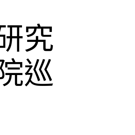
研究
院巡