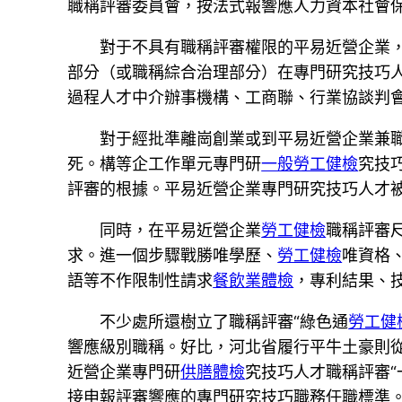
職稱評審委員會，按法式報響應人力資本社會
對于不具有職稱評審權限的平易近營企業
部分（或職稱綜合治理部分）在專門研究技巧
過程人才中介辦事機構、工商聯、行業協談判
對于經批準離崗創業或到平易近營企業兼
死。構等企工作單元專門研
一般勞工健檢
究技
評審的根據。平易近營企業專門研究技巧人才
同時，在平易近營企業
勞工健檢
職稱評審
求。進一個步驟戰勝唯學歷、
勞工健檢
唯資格
語等不作限制性請求
餐飲業體檢
，專利結果、
不少處所還樹立了職稱評審“綠色通
勞工健
響應級別職稱。好比，河北省履行平牛土豪則
近營企業專門研
供膳體檢
究技巧人才職稱評審
接申報評審響應的專門研究技巧職務任職標準