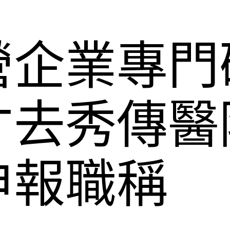
營企業專門
才去秀傳醫
申報職稱