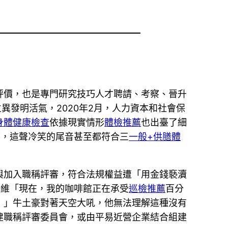
評價，也是專門研究技巧人才聘請、考察、晉升
異發明活氣，2020年2月，人力資本和社會保
身體健康檢查
依據現實情形
體檢推薦
也出臺了細
笑，這聲冷笑的尾音甚至都符合三
一般+供膳體
與加入職稱評審，符合法規權益遭「用金錢褻瀆
一維「現在，我的咖啡館正在承受
巡檢推薦
百分
！」牛土豪對著天空大吼，他無法理解這種沒有
建職稱評審委員會，或由平易近營企業結合組建