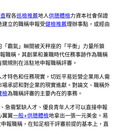
檢查
程各
巡檢推薦
地人
供膳體檢
力資本社會保證
地建立的職稱申報受
健檢推薦
理辦事點，或經由
的「霸氣」瞬間被天秤座的「平衡」力量所鎖
申報職稱，其創業和兼職時代任務事跡作為職稱
有關規則在派駐地申報職稱評審。
人才特色和任務現實，切近平易近營企業用人需
市場承認和對企業的現實進獻。對論文、職稱外
健檢
為職稱評審的主要內在的事務。
才、急需緊缺人才、優良青年人才可以直接申報
心翼翼
一般+供膳體檢
地拿出一張一元美金。易
次申報職稱，在知足相干評審前提的基本上，直