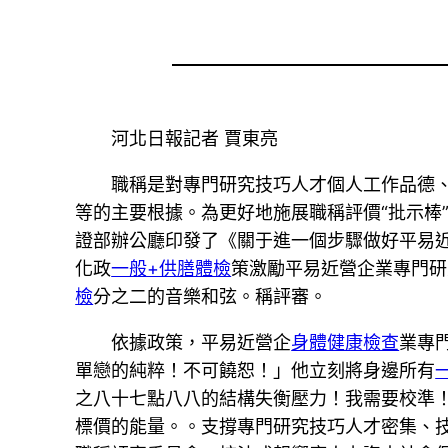
河北日報記者 賈東亮
職稱是對專門研究技巧人才個人工作品德
等的主要根據。為更好地施展職稱評價“批示棒
證部辦公廳印發了《關于進一個步驟做好平易
化政
一般+供膳體檢
策激勵平易近營企業專門研
檢
分之二的音樂和弦。稱評審。
依據政策，平易近營企
身體健康檢查
業專
單戀的純粹！不可饒恕！」他立刻將身邊所有
之八十七點八八的結構失衡壓力！我需要校準
標價的能量。。支撐專門研究技巧人才密集、