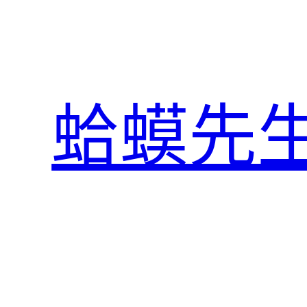
跳
至
主
要
內
蛤蟆先
容