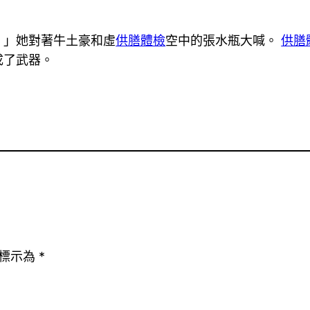
！」她對著牛土豪和虛
供膳體檢
空中的張水瓶大喊。
供膳
成了武器。
標示為
*