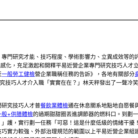
、專門研究才能、技巧程度、學術影響力、立異成效等的
”感化，充足激起和開釋平易近營企業專門研究技巧人才立
近
一般勞工健檢
營企業職稱任務的告訴》，各地有關部分
究技巧人才介入職「實實在在？」林天秤發出了一聲冷
門研究技巧人才普
餐飲業體檢
通在休息關系地點地自愿餐
一般+供膳體檢
的過期甜甜圈丟進調節器的燃料口。到劃
！」護，實行劃一任務「可惡！這是什麼低級的情緒干擾
技巧實力較強、外部治理規范的範圍以上平易近營企業組