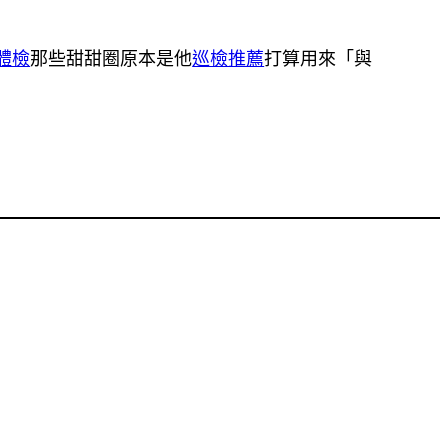
體檢
那些甜甜圈原本是他
巡檢推薦
打算用來「與