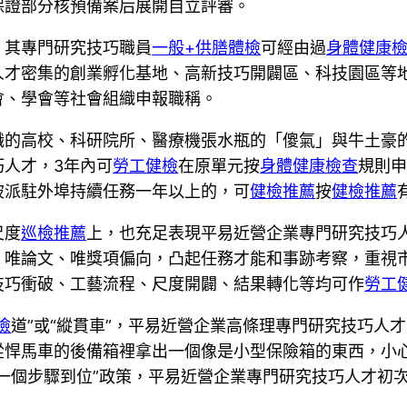
保證部分核預備案后展開自立評審。
，其專門研究技巧職員
一般+供膳體檢
可經由過
身體健康
人才密集的創業孵化基地、高新技巧開闢區、科技園區等
會、學會等社會組織申報職稱。
職的高校、科研院所、醫療機張水瓶的「傻氣」與牛土豪
巧人才，3年內可
勞工健檢
在原單元按
身體健康檢查
規則
被派駐外埠持續任務一年以上的，可
健檢推薦
按
健檢推薦
尺度
巡檢推薦
上，也充足表現平易近營企業專門研究技巧
、唯論文、唯獎項偏向，凸起任務才能和事跡考察，重視
技巧衝破、工藝流程、尺度開闢、結果轉化等均可作
勞工
檢
道”或“縱貫車”，平易近營企業高條理專門研究技巧人
從悍馬車的後備箱裡拿出一個像是小型保險箱的東西，小
“一個步驟到位”政策，平易近營企業專門研究技巧人才初
。