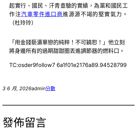
起實行、國民、汗青查驗的實績，為黨和國民工
作注
汽車零件進口商
進源源不竭的堅實氣力。
（杜玲玲）
「用金錢褻瀆單戀的純粹！不可饒恕！」他立刻
將身邊所有的過期甜甜圈丟進調節器的燃料口。
TC:osder9follow7 6a1f01e2176a89.94528799
3 6 月, 2026
admin
分數
發佈留言