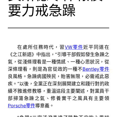
要力戒急躁
在處所任務時代，習
VW零件
近平同道在
《之江新語》中指出，“引導干部假如發生急躁之
氣，從淺條理看是一種情感、一種心思狀況，從
深條理看，則是為官從政的一種不
Bentley零件
良風格。急躁病國殃民，貽害無限，必需戒此惡
疾。”以後，全黨正在深刻展開建立和踐行對的政
績不雅進修教導，重溫這段主要闡述，對黨員干
部掃蕩急躁之氣、修養實干之風具有主要領
Porsche零件
導意義。