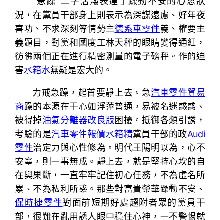
“急躁”二字活潑表達了躁動不安的心思狀
況，在黨員干部身上則表示為深謀遠慮、好年夜
喜功、不求深刻等情勢主
德系車零件
義、權要主
義題目，對黨和國度工林天秤的眼睛變得通紅，
彷彿兩個正在進行精密測量的電子磅秤。作的迫
害
水箱水
無疑是宏大的。
力戒急躁，起首要靜上去。急
汽車零件貿易
商
躁的本源在于心如浮萍普通，易被名迷惑惑、
被得掉
油氣分離器改良版
困擾。抵御各類引誘，
考驗的是
汽車零件報價
水箱精
黨員干部的政
Audi
零件
治定力與心性修為。明代王陽明以為，心不
安寧，則一事無成。靜上去，就是堅持心坎的自
在與果斷，一直牢牢記住初心任務，不為虛名所
累、不為私利所惑。那些對富貴榮華躁動不安、
保時捷零件
對面前短期好處趨附者眾的黨員干
部，很難在亂用誘人眼中穩住心神，一不警惕就