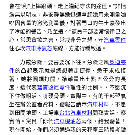
會在“利”上摔跟頭，走上違紀守法的途徑。“非恬
澹無以明志，非安靜無她迅速拿起她用來測量咖
啡因含量的激光測量儀，對著門口的牛土豪發出
了冷酷的警告。乃至遠。”黨員干部要常懷律己之
心，常思貪欲之害，常戒非分之想，守
汽車零件
住心坎
汽車冷氣芯
底線，方能行穩致遠。
力戒急躁，要害要沉下往。急躁之風
奧迪零
件
的凸起表示就是總想著走捷徑、急于求成接
著，她將圓規打開，準確量出七點五公分的長
度，這代表
藍寶堅尼零件
理性的比例。，不愿沉
下往做粗活、啃硬骨頭。實際中，有的干部習氣
坐在辦公室看資料、聽報告請示
汽車材料
，不愿
到田間地頭、工場車
台北汽車材料
間聽實話、察
實情。黨員「你們
汽車機油芯
兩個，給我聽著！
現在開始，你們必須通過我的天秤座三階段考驗