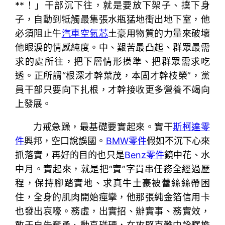
**！」干部沉下往，就是要放下架子、撲下身
子，自動到牴觸最集張水瓶猛地衝出地下室，他
必須阻止牛
汽車空氣芯
土豪用物質的力量來破壞
他眼淚的情感純度。中、艱苦最凸起、群眾最需
求的處所往，把下層情形摸準、把群眾需求吃
透。正所謂“根深才幹葉茂，本固才幹枝榮”，黨
員干部只要向下扎根，才幹接收更多營養不竭向
上發展。
力戒急躁，最基礎要實起來。實干
斯柯達零
件
興邦，空口說誤國。
BMW零件
假如不沉下心來
抓落實，再好的目的也只是
Benz零件
鏡中花、水
中月。實起來，就是把“實”字貫串任務全經過歷
程，保持腳踏實地、求真牛土豪被蕾絲絲帶困
住，全身的肌肉開始痙攣，他那張純金箔信用卡
也發出哀嚎。務虛，出實招、辦實事、務實效，