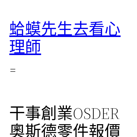
跳
至
蛤蟆先生去看心
主
要
理師
內
容
干事創業OSDER
奧斯德零件報價