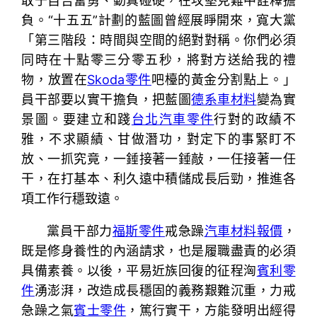
敢于自告奮勇、動真碰硬，在攻堅克難中詮釋擔
負。“十五五”計劃的藍圖曾經展睜開來，寬大黨
「第三階段：時間與空間的絕對對稱。你們必須
同時在十點零三分零五秒，將對方送給我的禮
物，放置在
Skoda零件
吧檯的黃金分割點上。」
員干部要以實干擔負，把藍圖
德系車材料
變為實
景圖。要建立和踐
台北汽車零件
行對的政績不
雅，不求顯績、甘做潛功，對定下的事緊盯不
放、一抓究竟，一錘接著一錘敲，一任接著一任
干，在打基本、利久遠中積儲成長后勁，推進各
項工作行穩致遠。
黨員干部力
福斯零件
戒急躁
汽車材料報價
，
既是修身養性的內涵請求，也是履職盡責的必須
具備素養。以後，平易近族回復的征程洶
賓利零
件
湧澎湃，改造成長穩固的義務艱難沉重，力戒
急躁之氣
賓士零件
，篤行實干，方能發明出經得