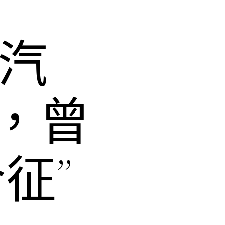
德汽
，曾
征”