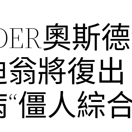
SDER奧斯
迪翁將復出
“僵人綜合