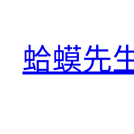
跳
至
主
要
內
蛤蟆先
容