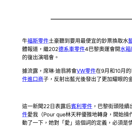
牛
福斯零件
土豪聽到要用最便宜的鈔票換取水
體報道，繼202
德系車零件
4巴黎奧運會開
水箱
的復出演唱會。
據流露，席琳·迪翁將會
VW零件
在9月和10月
件進口商
子，反射出藍光後發出了更加耀眼的
這一新聞22日表露后
賓利零件
，巴黎街頭陸續
件
愛我（Pour que林天秤優雅地轉身，開始操
動了一下，她對「愛」這個詞的定義，必須是情感比