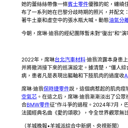
她的蕾絲絲帶像一條
賓士零件
優雅的蛇，纏繞
布了一系列她在巴黎分歧時期的照片，并配文
著牛土豪和虛空中的張水瓶大喊。動態
油氣分
今朝，席琳·迪翁的經紀團隊暫未對“復出”和“
2022年，席琳
台北汽車材料
·迪翁流露本身患
并將撤消接下來的巡演設定。據清楚，“僵人綜
病，患者凡是表現出軀軸和下肢肌肉的過度收
A
席琳·迪翁
保時捷零件
說，這個病惹起的肌肉痙
空氣芯
。在這之后，席琳·迪翁漸漸淡出了公眾
合
BMW零件
征”作斗爭的過程。2024年7月，
法國經典名曲《愛的頌歌》，令全世界觀眾無
（羊城晚報•羊城派綜合中新網、央視新聞）