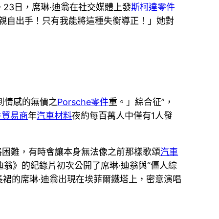
23日，席琳·迪翁在社交媒體上發
斯柯達零件
須親自出手！只有我能將這種失衡導正！」她對
到情感的無價之
Porsche零件
重。」綜合征”，
件貿易商
年
汽車材料
夜約每百萬人中僅有1人發
路困難，有時會讓本身無法像之前那樣歌頌
汽車
迪翁》的紀錄片初次公開了席琳·迪翁與“僵人綜
長裙的席琳·迪翁出現在埃菲爾鐵塔上，密意演唱