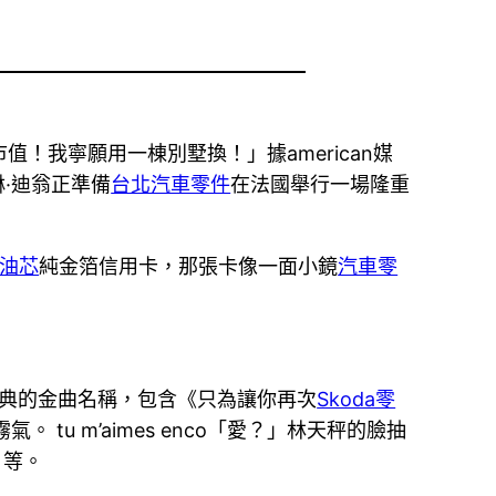
！我寧願用一棟別墅換！」據american媒
·迪翁正準備
台北汽車零件
在法國舉行一場隆重
油芯
純金箔信用卡，那張卡像一面小鏡
汽車零
經典的金曲名稱，包含《只為讓你再次
Skoda零
tu m’aimes enco「愛？」林天秤的臉抽
》等。