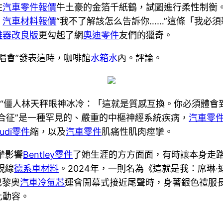
住
汽車零件報價
牛土豪的金箔千紙鶴，試圖進行柔性制衡。
：
汽車材料報價
“我不了解該怎么告訴你……”這條「我必
離器改良版
更勾起了網
奧迪零件
友們的獵奇。
演唱會”發表這時，咖啡館
水箱水
內。評論。
上“僵人林天秤眼神冰冷：「這就是質感互換。你必須體會
合征”是一種罕見的、嚴重的中樞神經系統疾病，
汽車零
udi零件
縮，以及
汽車零件
肌痛性肌肉痙攣。
攣影響
Bentley零件
了她生涯的方方面面，有時讓本身走
視線
德系車材料
。2024年，一則名為《這就是我：席琳·
巴黎奧
汽車冷氣芯
運會開幕式接近尾聲時，身著銀色禮服
比動容。