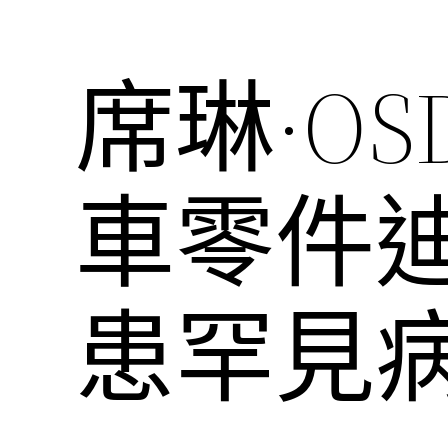
席琳·O
車零件
患罕見病