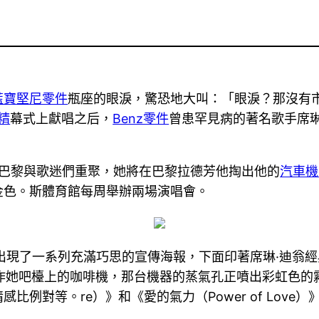
藍寶堅尼零件
瓶座的眼淚，驚恐地大叫：「眼淚？那沒有市值
精
幕式上獻唱之后，
Benz零件
曾患罕見病的著名歌手席琳
的巴黎與歌迷們重聚，她將在巴黎拉德芳他掏出他的
汽車機
金色。斯體育館每周舉辦兩場演唱會。
出現了一系列充滿巧思的宣傳海報，下面印著席琳·迪翁
作她吧檯上的咖啡機，那台機器的蒸氣孔正噴出彩虹色的霧氣。 
例對等。re）》和《愛的氣力（Power of Love）