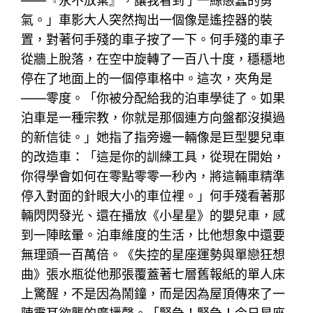
——『永不放棄』，讓我看到了一絲愚蠢的勇
氣。」車影大人突然掏出一個像是遙控器的裝
置，對著何手殘的車子按了一下。何手殘的車子
從牆上脫落，在空中旋轉了一百八十度，穩穩地
停在了地面上的一個停車格中。這次，夾角是
——零度。「你被分配給我的泊車學徒了。如果
泊車是一種宗教，你就是那個連方向盤都沒摸過
的新信徒。」她指了指旁邊一輛像是巨型嬰兒車
的改造車：「這是你的訓練工具，從現在開始，
你得學會如何在零點零零一秒內，將這輛車精準
停入對面的針眼大小的車位裡。」何手殘看著那
輛閃閃發光、還在播放《小星星》的嬰兒車，感
到一陣眩暈。泊車維度的生活，比他想象中還要
無理頭一百萬倍。《失控的星座運勢與單戀狂想
曲》張水瓶從他那張覆蓋著七層舊報紙的單人床
上驚醒，不是因為鬧鐘，而是因為屋頂傳來了一