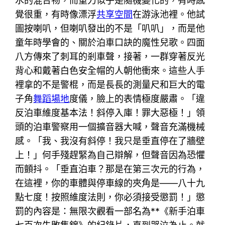
水的混合物，而重力似乎是隨機變化的，有時感
覺很重，有時像漂浮
共享空間
在游泳池裡。他試
圖按喇叭，但喇叭發出的不是「叭叭」，而是他
童年時學會的、關於泊車口訣的魔性兒歌。四面
八方傳來了刺耳的剎車聲，接著，一群穿著反光
背心和戴著白色安全帽的人朝他衝來。這些人手
裡拿的不是警棍，而是長長的測量尺和巨大的電
子角
舞蹈場地
度儀，臉上的表情極度嚴肅。「違
反泊車維度基本法！斜停入庫！罪大惡極！」領
頭的泊車警察用一個擴音器大喊，聲音充滿機械
感。「我、我沒有斜停！我只是垂直停在了牆壁
上！」何手殘趕緊為自己辯解，但聲音因為恐懼
而顫抖。「垂直泊車？那是在第三次元的行為，
在這裡，你的車體與停車線的夾角是——八十九
點七度！按照維度法則，你必須接受懲罰！」懲
罰的內容是：無限次觀看一部名為**《新手泊車