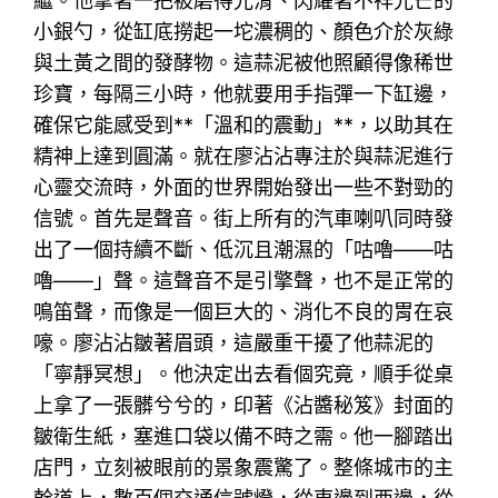
繼。他拿著一把被磨得光滑、閃耀著不祥光芒的
小銀勺，從缸底撈起一坨濃稠的、顏色介於灰綠
與土黃之間的發酵物。這蒜泥被他照顧得像稀世
珍寶，每隔三小時，他就要用手指彈一下缸邊，
確保它能感受到**「溫和的震動」**，以助其在
精神上達到圓滿。就在廖沾沾專注於與蒜泥進行
心靈交流時，外面的世界開始發出一些不對勁的
信號。首先是聲音。街上所有的汽車喇叭同時發
出了一個持續不斷、低沉且潮濕的「咕嚕——咕
嚕——」聲。這聲音不是引擎聲，也不是正常的
鳴笛聲，而像是一個巨大的、消化不良的胃在哀
嚎。廖沾沾皺著眉頭，這嚴重干擾了他蒜泥的
「寧靜冥想」。他決定出去看個究竟，順手從桌
上拿了一張髒兮兮的，印著《沾醬秘笈》封面的
皺衛生紙，塞進口袋以備不時之需。他一腳踏出
店門，立刻被眼前的景象震驚了。整條城市的主