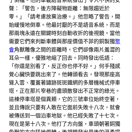
了倒檔。他的車載語音系統發出了令人不快的女
聲：「警告，後方障礙物距離：無限趨近於
零。」「請考慮放棄治療。」他忽略了警告，開
始緩慢地倒車。他最討厭的不是語音系統，而是
那兩塊永遠在關鍵時刻自動收折的後視鏡。當他
需要它們來判斷車體與那座價值不菲的銅製獨
聚
會
角獸雕像之間的距離時，它們卻像兩片羞澀的
耳朵一樣，優雅地縮了回去。同時發出低語：
「你還是別看了，反正你也停不好。」何手殘感
覺心臟快要跳出來了。他轉頭看去，發現那座高
聳入雲、覆蓋著鏽跡斑斑鐵網的多層機械式停車
塔，正在那片窄巷的盡頭散發出不正常的綠光。
這棟停車塔是個異類，它的三號車位始終空著，
並且傳說只要有人敢在它面前失敗十八次，就會
被傳送到一個泊車地獄。他已經失敗了十七次。
現在是第十八次。他打了方向盤，車頭朝著銅獨