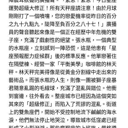
陣震耳欲聾的廣播聲。「緊急！緊急！今日星座
運勢超級大修正！所有天秤座請注意！由於月球
剛剛打了一個噴嚏，您的戀愛機率從昨日的百分
之九十九點九，陡降至負百分之八十七！」廣播
員的聲音聽起來像是一個正在經歷中年危機的雙
子座，充滿了戲劇性的絕望。張水瓶，一個典型
的水瓶座，立刻感到一陣恐慌，這是他患有「星
座預報壓力症候群」後的標準反應。他單戀著住
在隔壁棟、經營一家「平衡美學」咖啡館的林天
秤。林天秤完美得像是從黃金分割線中走出來的
藝術品。而張水瓶的人生，則像一團被獅子座暴
君隨意亂踢的毛線球，充滿了混亂與錯位。他衝
到窗邊，往外看去。整座城市已經因為這個突如
其來的「超級修正」而陷入了荒謬的混亂。街道
上的雙魚座們，開始不受控制地流下鹹鹹的海水
淚，他們無法停止地哭泣，導致城市低窪處已經