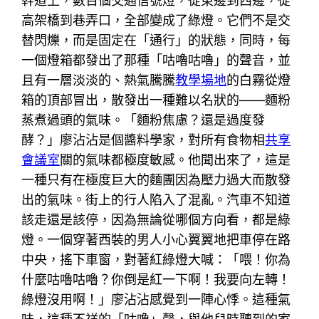
幹道上，數百個交通信號燈，從東邊到西邊，從
高架橋到巷弄口，全部變成了綠燈。它們不是交
替閃爍，而是固定在「通行」的狀態，同時，每
一個燈箱都發出了那種「咕嚕咕嚕」的聲音，並
且有一層淡淡的、熱氣騰騰
教學場地
的白霧從燈
箱的頂部冒出，散發出一種難以名狀的——麵粉
蒸煮過頭的氣味。「麵粉焦慮？還是過度發
酵？」廖沾沾是個醬料學家，對所有食物相
共享
會議室
關的氣味都極度敏感。他聞出來了，這是
一種只有在極度巨大的麵團因為壓力過大而散發
出的氣味。街上的行人陷入了混亂。汽車不知道
該走還是該停，因為無論從哪個方向看，都是綠
燈。一個穿著西裝的男人小心翼翼地把車停在路
中央，搖下車窗，對著紅綠燈大喊：「喂！你為
什麼咕嚕咕嚕？你倒是紅一下啊！我要向左轉！
綠燈沒用啊！」廖沾沾感覺到一陣心悸。這種氣