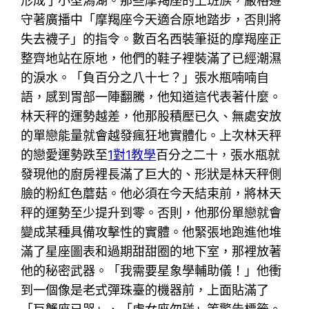
形成了小型潟湖。那些摩羯座的上班族，嚴格遵
守著廣播中「摩羯座今天適合原地踏步，否則將
失去襪子」的指令。數百名西裝筆挺的摩羯座正
整齊地站在原地，他們的鞋子裡裝滿了已經潮濕
的淚水。「負百分之八十七？」張水瓶喃喃自
語，感到胃部一陣翻騰，他知道這代表著什麼。
林天秤的運勢越差，他那股積壓已久、無處安放
的單戀能量就會越發瘋狂地實體化。上次林天秤
的戀愛運勢跌至
1對1教學
百分之二十，張水瓶就
發現他的廚房裡長滿了巨大的、形狀是林天秤側
臉的粉紅色蘑菇。他必須在今天結束前，將林天
秤的運勢至少提升到零。否則，他那份單戀就會
變成某種具備攻擊性的實體。他緊張地跑進他堆
滿了星座圖表和過期甜甜圈的地下室，那裡放著
他的秘密武器。「我需要星象學輔助儀！」他衝
到一個像是老式彈珠臺的機器前，上面貼滿了