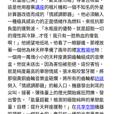
「巨蟹座已哭」、「處女座勿碰」等警告標籤。
這是他用廢棄
講座
的唱片機和一個不知名的外星
計算器改造而成的「情感調節器」。他必須輸入
一種極具感染力的正面情緒作為燃料，來抵抗那
負面的運勢波。「水瓶座的優勢，就是超脫一切
的理性與冷靜…才怪！我只有一腔熱血的傻氣
啊！」他絕望地低吼。他看了一眼腳邊。那裡放
著一個他為林天秤準備了兩年的禮
家教場地
物：
一個用一萬塊小小的天秤座黃銅齒輪組成的音樂
盒。他從未送出，因為害怕被拒絕。這份害怕，
就是純度最高的單戀情感。張水瓶咬緊牙關，將
那個黃銅齒輪音樂盒砸爛，將所有的齒輪都
訪談
倒入「情感調節器」的輸入口。機器發出刺耳的
尖叫，接著，彈珠臺上的燈光開始瘋狂閃爍，發
出警告。「能量超載！檢測到極致純粹的單戀能
量！目標：提升天秤座運勢！」在
共享空間
機器