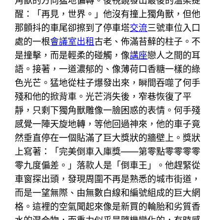
角獸的方向猛地偏轉。後視鏡發出最後的溫柔提
醒：「再見，世界。」他沒有撞上獨角獸，但他
那顫抖的車尾卻擦到了停車塔
交流
三號車位入口
處的一根
會議室出租
古老、佈滿苔蘚的柱子。不
是撞擊，而是輕柔的碰觸，像
講座
戀人之間的耳
語。接著，一道濃郁的、像薄荷口香糖一樣的綠
色光芒。猛地從柱子爆發出來，瞬間吞噬了何手
殘和他的掀背車。光芒消失後，窄巷恢復了平
靜，只剩下獨角獸雕像一臉困惑的表情。何手殘
感覺一陣天旋地轉，等他回過神來，他的車子竟
然垂直停在一個貼滿了巨大獎狀的牆壁上。獎狀
上寫著：「完美倒車入庫獎——第零點零零零零
零九度偏差。」落款人是「倒車王」。他趕緊從
車窗探出頭，發現周圍不再是熟悉的城市街道，
而是一望無際、由無數白線和編號組成的巨大網
格。這裡的空氣聞起來像是新買的輪胎和劣質香