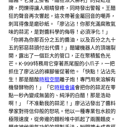
醋霧。它身上掛著「醋狂派大勝利」的霓虹燈
牌，閃爍得讓人眼睛發疼，同時發出警報。王醋
狂的聲音再次響起，這次帶著金屬回音的嘲弄，
刺耳得像是磨砂紙。「廖沾沾！你那充滿腐敗氣
味的蒜泥，是對醬料學的侮辱！必須淨化！」
「你將為你那百分之五的醬油，以及百分之九十
五的邪惡蒜頭付出代價！」醋罐機器人的頂端裂
開，露出了一個巨大的管口，正在聚積藍色光
芒。K-999特務用它穿著燕尾服的小爪子，一把
抓住了廖沾沾的褲腳催促著他。「快點！沾沾先
生！那是醋酸
時租空間
離子炮！專門用來溶解有
機發酵物的！」「它
時租會議
會把你的蒜泥在零
點一秒內變成無菌的、純淨的白醋！那是浩劫
啊！」「不准動我的蒜泥！」廖沾沾發出了醬料
學家對待信仰般的怒吼。他以一種專業包水餃的
極限速度，從旁邊的麵粉堆中抓起了兩團麵皮。