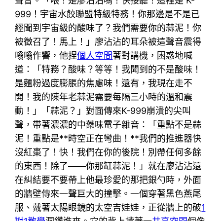
聲音。「喂！是廖沾沾嗎！快接聽！這裡是 K-
999！宇宙水餃聯盟特級特務！你那邊是不是已
經聞到宇宙級的酸味了？我們需要你的蒜泥！你
被徵召了！馬上！」廖沾沾的耳朵被這聲音震得
嗡嗡作響，他捏
個人空間
著對講機，困惑地喊
道：「特務？酸味？等等！我聞到的不是酸味！
是麵粉過度膨脹的焦慮味！還有，我現在走不
開！我的陳年老蒜泥需要每隔三小時的溫和震
動！」「蒜泥？」對面傳來K-999崩潰的尖叫
聲，帶著濃濃的中藥味電子雜音：「重點不是蒜
泥！重點是**時空正在彎曲！**我們的推進器快
沒紅棗了！快！我們在你的後院！別帶任何多餘
的東西！除了——你那缸蒜泥！」就在廖沾沾還
在糾結要不要帶上他最珍愛的那把銀勺時，外面
的牆壁傳來一聲巨大的撞擊。一個穿著黑色燕尾
服、戴著太陽眼鏡的太空吉娃娃，正從牆上的破
1