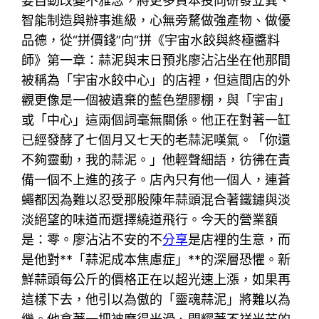
要自動改變不雅念，將更多資本投向研發立異、
智能制造與辦事進級，心無旁騖做強產物、做優
品德，從“拼價錢”向“拼《宇宙水餃與終極醬料
師》第一章：蒜泥與末日預兆廖沾沾坐在他那間
被稱為「宇宙水餃中心」的店裡，但這間店的外
觀更像是一個被遺棄的藍色塑膠棚，與「宇宙」
或「中心」這兩個詞毫無關係。他正在對著一缸
已經發酵了七個月又七天的老蒜泥嘆氣。「你還
不夠靈動，我的蒜泥。」他輕聲細語，彷彿在責
備一個不上進的孩子。店內只有他一個人，連蒼
蠅都因為難以忍受那股陳年蒜頭混合著鐵鏽與淡
淡絕望的味道而選擇繞道飛行。今天的營業額
是：零。廖沾沾不安的不
分享
是店裡的生意，而
是他對**「蒜泥成本焦慮症」**的深層恐懼。新
鮮蒜頭每公斤的價格正在以超光速上漲，如果再
這樣下去，他引以為傲的「靈魂蒜泥」將難以為