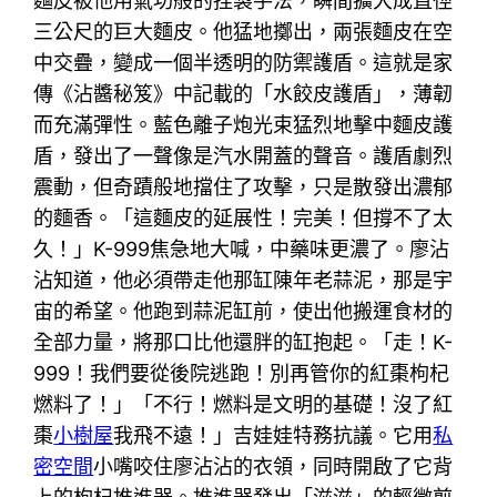
麵皮被他用氣功般的捏製手法，瞬間擴大成直徑
三公尺的巨大麵皮。他猛地擲出，兩張麵皮在空
中交疊，變成一個半透明的防禦護盾。這就是家
傳《沾醬秘笈》中記載的「水餃皮護盾」，薄韌
而充滿彈性。藍色離子炮光束猛烈地擊中麵皮護
盾，發出了一聲像是汽水開蓋的聲音。護盾劇烈
震動，但奇蹟般地擋住了攻擊，只是散發出濃郁
的麵香。「這麵皮的延展性！完美！但撐不了太
久！」K-999焦急地大喊，中藥味更濃了。廖沾
沾知道，他必須帶走他那缸陳年老蒜泥，那是宇
宙的希望。他跑到蒜泥缸前，使出他搬運食材的
全部力量，將那口比他還胖的缸抱起。「走！K-
999！我們要從後院逃跑！別再管你的紅棗枸杞
燃料了！」「不行！燃料是文明的基礎！沒了紅
棗
小樹屋
我飛不遠！」吉娃娃特務抗議。它用
私
密空間
小嘴咬住廖沾沾的衣領，同時開啟了它背