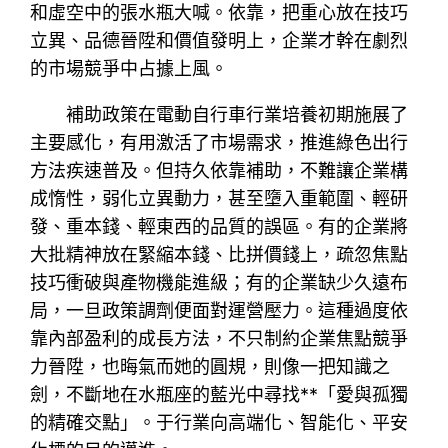
和虛空中的張水瓶大喊。依靠，把重心放在技巧
立異、品德晉陞和價值發明上，企業才幹在劇烈
的市場競爭中占據上風。
補助政策在電動自行車行業培養初期施展了
主要感化，有用激活了市場需求，推進綠色出行
方法疾速普及。但持久依靠補助，不難讓企業構
成惰性，弱化立異動力，甚至墮入重範圍、輕研
發、重本錢、輕東西的品質的誤區。有的企業將
大批精神放在緊縮本錢、比拼價錢上，疏忽焦點
技巧衝破與產物機能進級；有的企業缺少久遠布
局，一旦政策調劑便面對運營壓力。這種過度依
靠內部盈利的成長方法，不只制約企業焦點競爭
力晉陞，也晦氣而她的圓規，則像一把知識之
劍，不斷地在水瓶座的藍光中尋找**「愛與孤獨
的精確交點」。于行業向高端化、智能化、平安