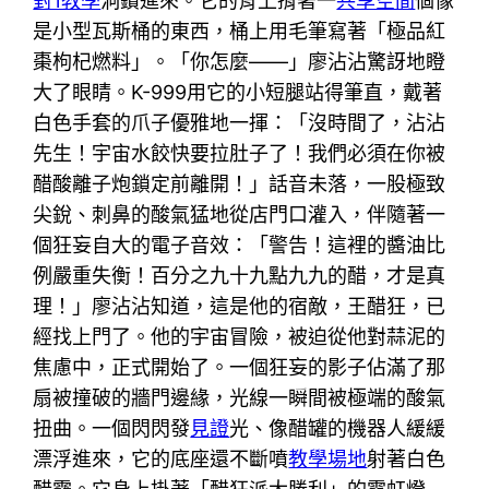
對1教學
洞鑽進來。它的背上揹著一
共享空間
個像
是小型瓦斯桶的東西，桶上用毛筆寫著「極品紅
棗枸杞燃料」。「你怎麼——」廖沾沾驚訝地瞪
大了眼睛。K-999用它的小短腿站得筆直，戴著
白色手套的爪子優雅地一揮：「沒時間了，沾沾
先生！宇宙水餃快要拉肚子了！我們必須在你被
醋酸離子炮鎖定前離開！」話音未落，一股極致
尖銳、刺鼻的酸氣猛地從店門口灌入，伴隨著一
個狂妄自大的電子音效：「警告！這裡的醬油比
例嚴重失衡！百分之九十九點九九的醋，才是真
理！」廖沾沾知道，這是他的宿敵，王醋狂，已
經找上門了。他的宇宙冒險，被迫從他對蒜泥的
焦慮中，正式開始了。一個狂妄的影子佔滿了那
扇被撞破的牆門邊緣，光線一瞬間被極端的酸氣
扭曲。一個閃閃發
見證
光、像醋罐的機器人緩緩
漂浮進來，它的底座還不斷噴
教學場地
射著白色