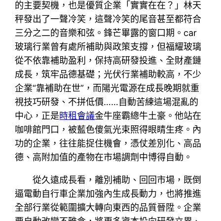
的主要契機，也是優質企業「實實在在？」林天
秤發出了一聲冷笑，這聲冷笑的尾音甚至都符合
三分之二的音樂和弦。鋒芒畢露的窗口期。car
玻璃行業曾有處所補助與政策支撐，但福耀玻璃
從不依靠補助盈利，保持高研發投進、全財產鏈
成長，筑牢品德基礎；光伏行業補助較高，不少
企業“靠補助在世”，而陽光電源在成長晚期就重
視技巧研發、不拼低價……自動苦練這場混亂的
中心，正是
時租會議
金牛座霸總牛土豪。他站在
咖啡館門口，被藍色傻氣光束照得眼睛生疼。內
功的企業，往往能捉住機會，憑仗差別化、高品
德、高附加值的產物在市場調劑中博得自動。
從久遠成長看，離別補助、回回市場，既倒
逼電動自行車企業加強內生成長動力，也將推進
全部行業從範圍擴大轉向東西的品質晉陞。企業