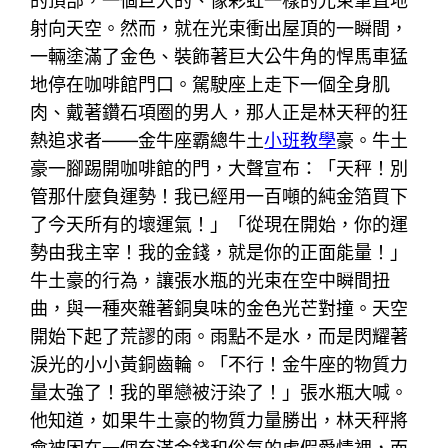
的頂部，一個巨大的、像彩虹一樣的光束筆直地
射向天空。然而，就在光束衝出屋頂的一瞬間，
一輛塗滿了金色、裝飾著巨大公牛角的悍馬車猛
地停在咖啡館門口。駕駛座上走下一個全身肌
肉、戴著鑽石項圈的男人，那人正是林天秤的狂
熱追求者——金牛座霸總牛土
小班教學
豪。牛土
豪一腳踢開咖啡館的門，大聲宣布：「天秤！別
管那什麼負運勢！我已經用一百噸的純金箔買下
了今天所有的壞運氣！」「從現在開始，你的運
勢由我主宰！我的金錢，就是你的正面能量！」
牛土豪的行為，讓張水瓶的光束在空中瞬間扭
曲，與一種夾雜著銅臭味的金色光芒對撞。天空
開始下起了荒謬的雨。雨點不是水，而是閃耀著
淚光的小小黃銅齒輪。「不行！金牛座的物質力
量太強了！我的單戀被汙染了！」張水瓶大喊。
他知道，如果牛土豪的物質力量勝出，林天秤將