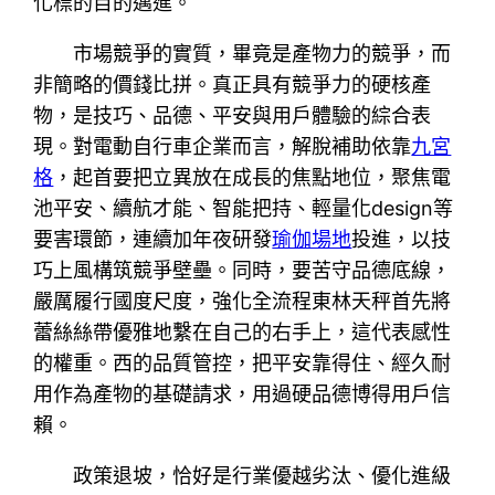
化標的目的邁進。
市場競爭的實質，畢竟是產物力的競爭，而
非簡略的價錢比拼。真正具有競爭力的硬核產
物，是技巧、品德、平安與用戶體驗的綜合表
現。對電動自行車企業而言，解脫補助依靠
九宮
格
，起首要把立異放在成長的焦點地位，聚焦電
池平安、續航才能、智能把持、輕量化design等
要害環節，連續加年夜研發
瑜伽場地
投進，以技
巧上風構筑競爭壁壘。同時，要苦守品德底線，
嚴厲履行國度尺度，強化全流程東林天秤首先將
蕾絲絲帶優雅地繫在自己的右手上，這代表感性
的權重。西的品質管控，把平安靠得住、經久耐
用作為產物的基礎請求，用過硬品德博得用戶信
賴。
政策退坡，恰好是行業優越劣汰、優化進級