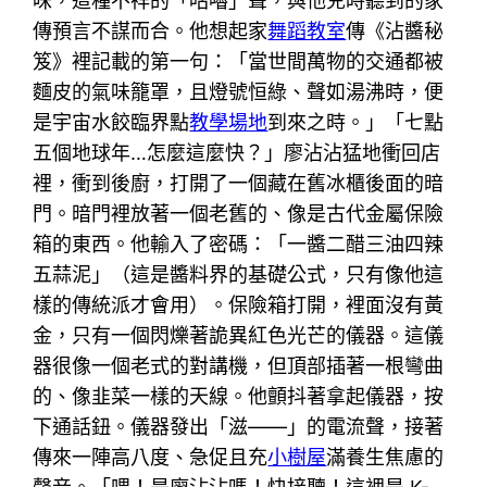
味，這種不祥的「咕嚕」聲，與他兒時聽到的家
傳預言不謀而合。他想起家
舞蹈教室
傳《沾醬秘
笈》裡記載的第一句：「當世間萬物的交通都被
麵皮的氣味籠罩，且燈號恒綠、聲如湯沸時，便
是宇宙水餃臨界點
教學場地
到來之時。」「七點
五個地球年…怎麼這麼快？」廖沾沾猛地衝回店
裡，衝到後廚，打開了一個藏在舊冰櫃後面的暗
門。暗門裡放著一個老舊的、像是古代金屬保險
箱的東西。他輸入了密碼：「一醬二醋三油四辣
五蒜泥」（這是醬料界的基礎公式，只有像他這
樣的傳統派才會用）。保險箱打開，裡面沒有黃
金，只有一個閃爍著詭異紅色光芒的儀器。這儀
器很像一個老式的對講機，但頂部插著一根彎曲
的、像韭菜一樣的天線。他顫抖著拿起儀器，按
下通話鈕。儀器發出「滋——」的電流聲，接著
傳來一陣高八度、急促且充
小樹屋
滿養生焦慮的