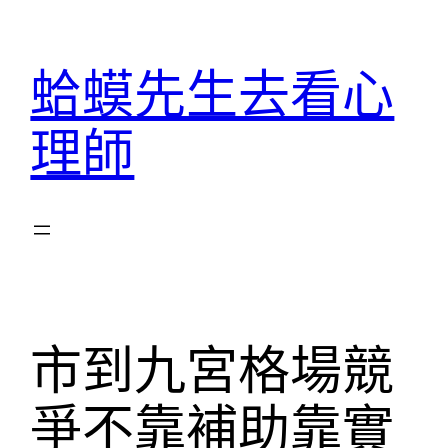
跳
至
蛤蟆先生去看心
主
要
理師
內
容
市到九宮格場競
爭不靠補助靠實