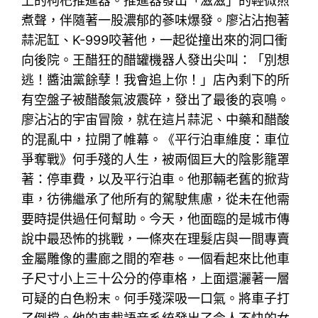
上的枸杞推進器。推進器發出「滋滋」的輕微煎
煮聲，伴隨著一股濃郁的蔘味爆發。廖沾沾抱著
蒜泥缸、K-999咬著他，一起從撞出來的洞口衝
向後院。王醋狂的醋罐機器人發出尖叫：「別想
逃！醬油黨餘孽！我會追上你！」店內剩下的所
有空盤子被醋酸氣波震碎，發出了最後的哀鳴。
廖沾沾的宇宙冒險，就在這片蒜泥、中藥和醋酸
的混亂中，拉開了帷幕。《平行泊車維度：車位
爭奪戰》何手殘的人生，被兩個巨大的陰影籠罩
著：停車費，以及平行泊車。他那輛老舊的掀背
車，彷彿繼承了他所有的駕駛焦慮，從未在他需
要時提供過任何幫助。今天，他面臨的是城市傳
說中最恐怖的挑戰，一條夾在理髮店與一間專賣
金屬雕像的畫廊之間的窄巷。一個看起來比他車
子尺寸小上三十公分的停車格，上面還灑著一層
可疑的白色粉末。何手殘深吸一口氣。將車子打