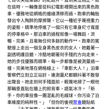
七百次失敗集錦》的紀錄片，直到哭泣為止。就
在這時，一輛像是從科幻電影裡開出來的黑色跑
車，優雅地從網格的邊緣漂移而過。跑車的輪胎
發出令人陶醉的摩擦聲，它以一種近乎蔑視重力
的姿態，精準地停進了一個只有它車身尺寸寬度
的停車格中。那泊車的過程就像一場舞蹈，流
暢、完美，且毫無任何多餘的動作**。跑車的駕
駛座上走出一個全身黑色皮衣的女人，她戴著一
副透明護目鏡，冷酷地朝著何手殘的方向走來。
她的步伐優雅而精準，每一步都像是被測量過一
樣，完美地落在網格線上。「車影大人！」泊車
警察們立刻立正站好，連測量尺都顫抖著不敢發
出聲音。她走到何手殘面前，輕蔑地掃了一眼他
那輛垂直貼在牆上的掀背車，語氣冰冷。「新
手，你的車技像一團混亂的毛線球。你污染了泊
車維度的純粹性。」「但你的後視
聚會
鏡貼紙