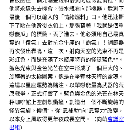
會被困在一個充滿金錢和俗氣的虛假愛情裡，而
他將永遠失去機會。張水瓶看向那機器，還剩下
最後一個可以輸入的「情緒燃料」口。他迅速撕
下了貼在他背後衣領上，那張寫著「我就是個單
戀傻瓜」的標籤，丟了進去。他必須用自己最真
實的「傻氣」去對抗金牛座的「霸氣」！調節器
再次發出轟鳴，這一次，射向天空的光束不再是
彩虹色，而是充滿了水瓶座特有的怪誕藍色**。
藍色光束與金色光芒在空中形成了一個巨大的、
旋轉著的太極圖案，像是在爭奪林天秤的靈魂。
這場以星座運勢為賭注、以單戀能量為武器的荒
唐戰爭，正式打響了。藍色與金色的光芒在林天
秤咖啡館上空劇烈衝撞，創造出一個不斷旋轉的
怪異氣旋。價值”、從“靠補助”向“靠實力”改變，
以本身上風取得更年夜成長空間。（向萌
會議室
出租
）