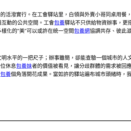
共”的活潑實行。在工會驛站里，白領與外賣小哥同桌用餐
通互動的公共空間。工會
包養
驛站不只供給物資辦事，更
樣化的“美”可以或許在統一空間
包養網
協調共存、彼此
文明水平的一把尺子；辦事雖簡，卻能查驗一個城市的人
一位休息
包養妹
者的價值被看見，讓分歧群體的需求被回應，
一
包養
個角落開花成果。當如許的驛站遍布城市頭緒時，