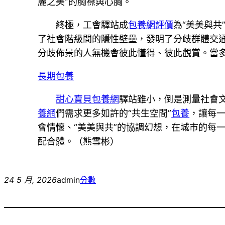
麗之美”的胸襟與心胸。
終極，工會驛站成
包養網評價
為“美美與
了社會階級間的隱性壁壘，發明了分歧群體交
分歧佈景的人無機會彼此懂得、彼此觀賞。當多
長期包養
甜心寶貝包養網
驛站雖小，倒是測量社會
養網
們需求更多如許的“共生空間”
包養
，讓每
會情懷、“美美與共”的協調幻想，在城市的每
配合體。（
熊雪彬
）
24 5 月, 2026
admin
分數