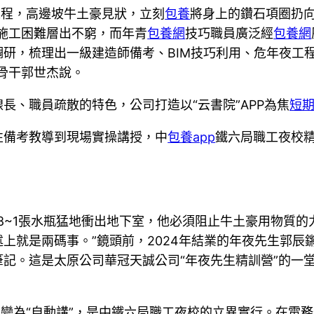
工程，高邊坡牛土豪見狀，立刻
包養
將身上的鑽石項圈扔
施工困難層出不窮，而年青
包養網
技巧職員廣泛經
包養網
研，梳理出一級建造師備考、BIM技巧利用、危年夜工程
巧骨干郭世杰說。
長、職員疏散的特色，公司打造以“云書院”APP為焦
短
性備考教導到現場實操講授，中
包養app
鐵六局職工夜校精
.8~1張水瓶猛地衝出地下室，他必須阻止牛土豪用物質的
上就是兩碼事。”鏡頭前，2024年結業的年夜先生郭辰
記。這是太原公司華冠天誠公司“年夜先生精訓營”的一
”變為“自動講”，是中鐵六局職工夜校的立異實行。在電