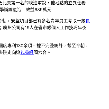
巧比賽第一名的耿進軍說，他地點的立異任務
學辯論氣泡。效益689萬元。
截至今朝，安盤項目部已有多名青年員工考取一級
長
；廣州公司有19人在省市級個人工作技巧年夜
國度專利130余項。據不完整統計，截至今朝，
書院走向遼
包養網
闊六合。