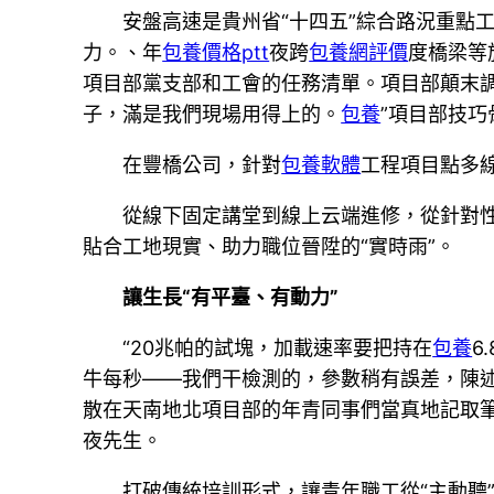
安盤高速是貴州省“十四五”綜合路況重點
力。、年
包養價格ptt
夜跨
包養網評價
度橋梁等
項目部黨支部和工會的任務清單。項目部顛末調
子，滿是我們現場用得上的。
包養
”項目部技
在豐橋公司，針對
包養軟體
工程項目點多線
從線下固定講堂到線上云端進修，從針對
貼合工地現實、助力職位晉陞的“實時雨”。
讓生長“有平臺、有動力”
“20兆帕的試塊，加載速率要把持在
包養
6
牛每秒——我們干檢測的，參數稍有誤差，陳述
散在天南地北項目部的年青同事們當真地記取筆
夜先生。
打破傳統培訓形式，讓青年職工從“主動聽