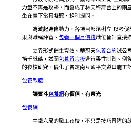
力量不再是攻擊，而變成了林天秤舞台上的兩座
坐在臺下當真凝聽、鋒利提問。
為激起進修動力，各項目部還樹立“以考促
果與職稱評審、
包養一個月價錢
職位晉升直接
立異形式催生實效。華冠天
包養合約
誠公
箔千紙鶴，試圖
包養留言板
進行柔性制衡。例復
的夜校研究，優化了普定南互通平交道口施工
包養軟體
讓奮斗
包養網
有價值、有榮光
包養網
中鐵六局的職工夜校，不只是技巧晉陞的