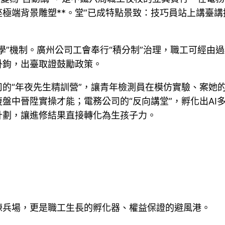
極端背景雕塑**。堂”已成特點景致：技巧員站上講臺講
學”機制。廣州公司工會奉行“積分制”治理，職工可經由過
掛鉤，出臺取證鼓勵政策。
司的“年夜先生精訓營”，讓青年檢測員在模仿實驗、案她
盤中晉陞實操才能；電務公司的“反向講堂”，孵化出AI
計劃，讓進修結果直接轉化為生孩子力。
練兵場，更是職工生長的孵化器、權益保證的避風港。