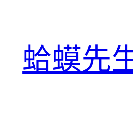
跳
至
主
要
內
蛤蟆先
容