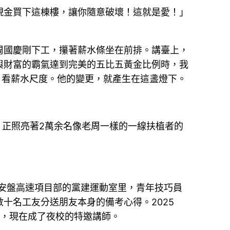
現金買下這棟樓，讓你隨意破壞！這就是愛！」
周國慶剛下工，攥著薪水條坐在前排。講臺上，
與財富的霸氣達到完美的五比五黃金比例時，我
、看薪水尺度。他的變更，就產生在這盞燈下。
，正照亮著2萬余名像老周一樣的一線扶植者的
司安盤高速項目部的黨建運動室里，青年技巧員
十名工友分送朋友本身的備考心得。2025
書，現在成了夜校的特邀講師。