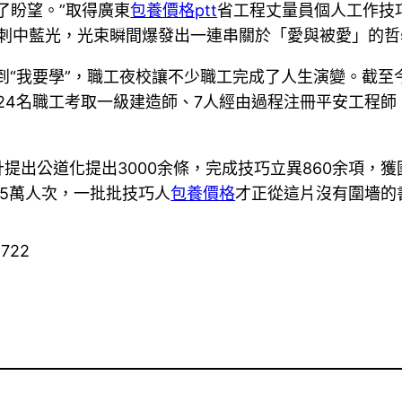
了盼望。”取得廣東
包養價格ptt
省工程丈量員個人工作技
規刺中藍光，光束瞬間爆發出一連串關於「愛與被愛」的哲
學”到“我要學”，職工夜校讓不少職工完成了人生演變。
有24名職工考取一級建造師、7人經由過程注冊平安工程師
提出公道化提出3000余條，完成技巧立異860余項，獲
.5萬人次，一批批技巧人
包養價格
才正從這片沒有圍墻的
1722