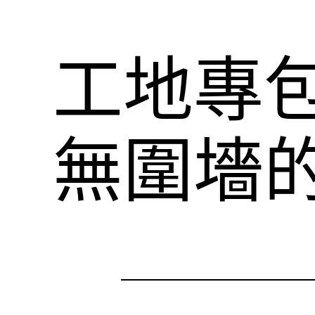
工地專
無圍墻