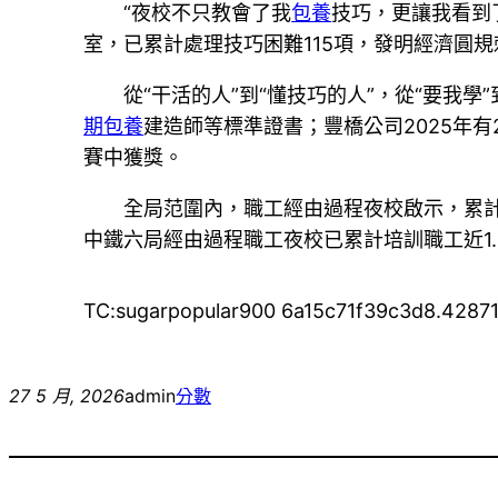
“夜校不只教會了我
包養
技巧，更讓我看到
室，已累計處理技巧困難115項，發明經濟圓
從“干活的人”到“懂技巧的人”，從“要我
期包養
建造師等標準證書；豐橋公司2025年
賽中獲獎。
全局范圍內，職工經由過程夜校啟示，累計
中鐵六局經由過程職工夜校已累計培訓職工近1
TC:sugarpopular900 6a15c71f39c3d8.4287
27 5 月, 2026
admin
分數