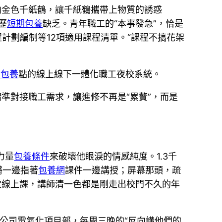
向金色千紙鶴，讓千紙鶴攜帶上物質的誘惑
歷
短期包養
缺乏。青年職工的“本事發急”，恰是
計劃編制等12項適用課程清單。“課程不搞花架
期包養
點的線上線下一體化職工夜校系統。
準對接職工需求，讓進修不再是“累贅”，而是
力量
包養條件
來破壞他眼淚的情感純度。1.3千
鏘一邊指著
包養網
課件一邊講授；屏幕那頭，疏
堂線上課，講師清一色都是剛走出校門不久的年
務公司電氣化項目部，每周三晚的“反向講他們的