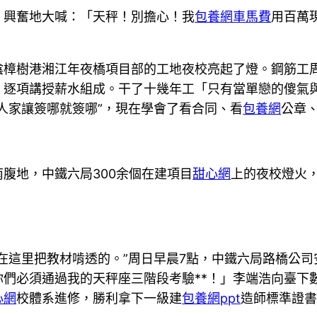
，興奮地大喊：「天秤！別擔心！我
包養網車馬費
用百萬
陰樟樹港湘江年夜橋項目部的工地夜校亮起了燈。鋼筋工
，逐項講授薪水組成。干了十幾年工「只有當單戀的傻氣
人家讓簽哪就簽哪”，現在學會了看合同、看
包養網
公章
腹地，中鐵六局300余個在建項目
甜心網
上的夜校燈火
在這里把教材啃透的。”周日早晨7點，中鐵六局路橋公
們必須通過我的天秤座三階段考驗**！」李端浩向臺下數
心網
校體系進修，勝利拿下一級建
包養網ppt
造師標準證