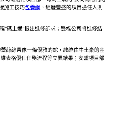
授施工技巧
包養網
，經歷豐盛的項目擔任人則
程“碼上通”提出進修訴求；豐橋公司將進修結
的蕾絲絲帶像一條優雅的蛇，纏繞住牛土豪的金
多維表格優化任務流程等立異結果；安盤項目部