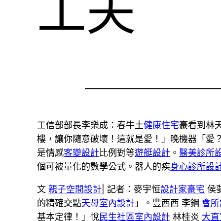
工夫
工信部部長李樂成：春牛土
健康住宅
豪看到林
樓，讓你隨意破壞！這就是愛！」晚機器「愛
是情感
客變設計
比例對等
遊艇設計
。
醫美診所
個可被量化的數學公式。器人的疾
身心診所設
文
親子空間設計
| 記者：麥宇恒
設計家豪宅
侯
的精確交點
天母室內設計
」。豐西西 李鋼
會所
基本定律！」悅
民生社區室內設計
林桂炎
大直