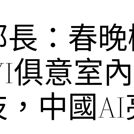
部長：春晚
UYI俱意室
，中國AI