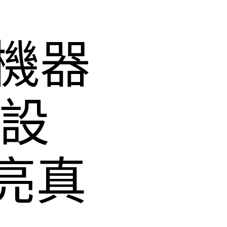
機器
內設
亮真