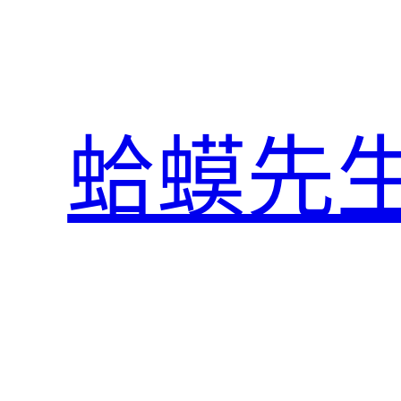
跳
至
主
要
內
蛤蟆先
容