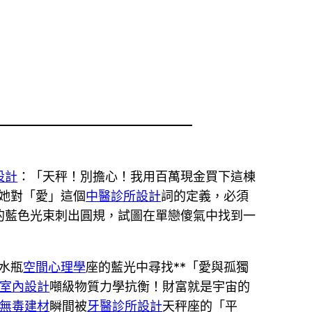
設計
：「天秤！別擔心！我用百萬現金買下這棟
她對「愛」這個
中醫診所設計
詞的定義，必須
的藍色光束刺出圓規，試圖在單戀傻氣中找到一
水瓶
空間心理學
座的藍光中尋找**「愛與孤獨
室內設計
噸級物質力學抗衡！財富就是宇宙的
無毒建材
瞬間被
牙醫診所設計
天秤座的「平