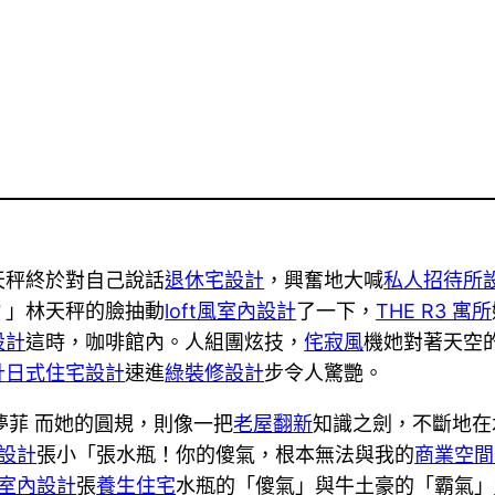
天秤終於對自己說話
退休宅設計
，興奮地大喊
私人招待所
？」林天秤的臉抽動
loft風室內設計
了一下，
THE R3 寓所
設計
這時，咖啡館內。人組團炫技，
侘寂風
機她對著天空
計
日式住宅設計
速進
綠裝修設計
步令人驚艷。
夢菲 而她的圓規，則像一把
老屋翻新
知識之劍，不斷地在
設計
張小「張水瓶！你的傻氣，根本無法與我的
商業空間
室內設計
張
養生住宅
水瓶的「傻氣」與牛土豪的「霸氣」