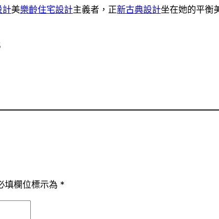
設計
美
樂齡住宅設計
主義者，正
新古典設計
坐在她的平衡
5
必填欄位標示為
*