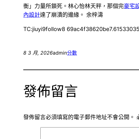
衡」力量所鎖死。林心怡林天秤，那個完
豪宅
內設計
達了崩潰的邊緣。 余梓濤
TC:jiuyi9follow8 69ac4f38620be7.6153303
8 3 月, 2026
admin
分數
發佈留言
發佈留言必須填寫的電子郵件地址不會公開。