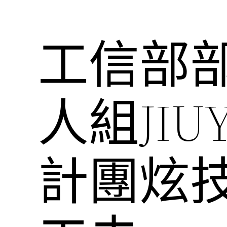
工信部
人組JI
計團炫技