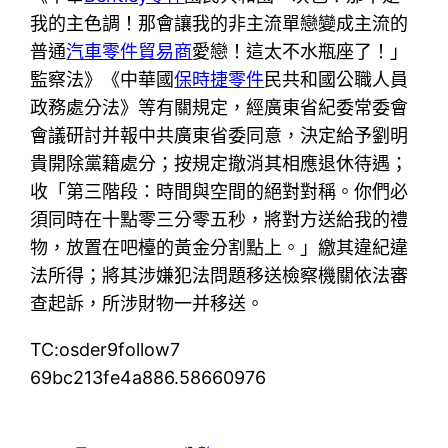
我的主色調！那會讓我的非主流單戀變成主流的
普通
汽車零件貿易商
愛戀！這太不水瓶座了！」
監察法》《中華國
保時捷零件
民共和國公職人員
政務處分法》等有關規定，經廣東省紀委常委會
會議研討并報中共廣東省委同意，決定給予劉明
貴開除黨籍處分；按規定撤消其相應退休待遇；
收「第三階段：時間與空間的絕對對稱。你們必
須同時在十點零三分零五秒，將對方送給我的禮
物，放置在吧檯的黃金分割點上。」繳其違紀違
法所得；將其涉嫌犯法問題移送檢察機關依法審
查起訴，所涉財物一并移送。
TC:osder9follow7
69bc213fe4a886.58660976