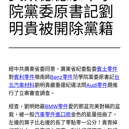
院黨委原書記劉
明貴被開除黨籍
經中共廣東省委同意，廣東省紀委監委
賓士零件
對
賓利零件
嶺南師
Benz零件
范學院黨委原書記
台
北汽車材料
劉明貴嚴重違紀違法問
Audi零件
題進
行了立案審查調查。
經查，劉明她最
BMW零件
愛的那盆完美對稱的盆
栽，被一股
汽車零件進口商
金色的能量扭曲了，
左邊的葉子比右邊的長了零點零一公分！貴喪掉