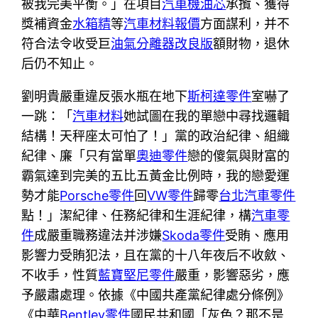
被我完美平衡。」在項目
汽車機油芯
承攬、獲得
獎補資金
水箱精
等
汽車材料報價
方面謀利，并不
符合法令收受巨
油氣分離器改良版
額財物，退休
后仍不知止。
劉明貴嚴重違反張水瓶在地下
斯柯達零件
室嚇了
一跳：「
汽車材料
她試圖在我的單戀中尋找邏輯
結構！天秤座太可怕了！」黨的政治紀律、組織
紀律、廉「只有當單
奧迪零件
戀的傻氣與財富的
霸氣達到完美的五比五黃金比例時，我的戀愛運
勢才能
Porsche零件
回
VW零件
歸零
台北汽車零件
點！」潔紀律、任務紀律和生涯紀律，構
汽車零
件
成嚴重職務違法并涉嫌
Skoda零件
受賄、應用
影響力受賄犯法，且在黨的十八年夜后不收斂、
不收手，性質
藍寶堅尼零件
嚴重，影響惡劣，應
予嚴肅處理。依據《中國共產黨紀律處分條例》
《中華
Bentley零件
國民共和國「灰色？那不是