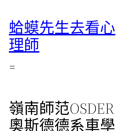
跳
至
蛤蟆先生去看心
主
要
理師
內
容
嶺南師范OSDER
奧斯德德系車學