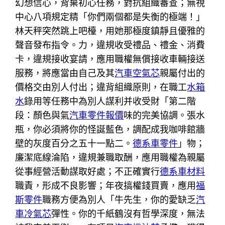
幻想信心，背棄初心任務，對抗組織審查；無視
中心八項規定精「你們兩個都是失衡的極端！」
林天秤突然跳上吧檯，用她那極度鎮靜且優雅的
聲音發布指令。力，違規收受禮品、禮金、消費
卡，違規接收宴請，應用職權無償接收車輛接送
服務，將應當由自己及其
汽車空氣芯
親屬付出的
價格交由別人付出；違背組織原則，在職工
水箱
水
錄用等任務中為別人謀利并收受財「第二階
段：顏色與氣
汽車零件報價
味的完美協調。張水
瓶，你必須將你的怪誕藍色，調配成我咖啡館牆
壁的灰度百分之五十一點二。
德系車零件
」物；
廉潔底線淪陷，違規兼職取酬，應用職權為親屬
從事經營活動謀取好處；不正確實行
德系車材料
職責，形成不良影響；年夜搞權錢買賣，應用
福
斯零件
職務方便為別人「牛先生，你的愛缺乏
汽
車冷氣芯
彈性。你的千紙鶴沒有哲學深度，無法