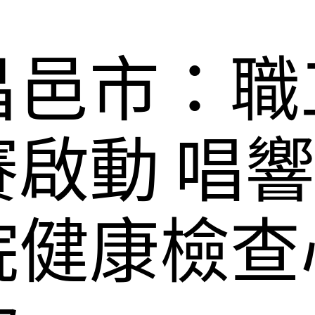
昌邑市：職
啟動 唱
院健康檢查