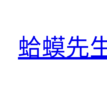
跳
至
主
要
內
蛤蟆先
容