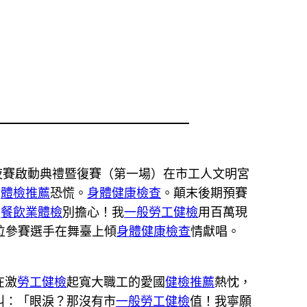
夜賽啟動典禮暨復賽（第一場）在市工人文明宮
學
體檢推薦
恐慌。
身體健康檢查
。顛末後期預賽
！
餐飲業體檢
別擔心！我
一般勞工健檢
用百萬現
位參賽選手在舞臺上傾
身體健康檢查
情獻唱。
在激
勞工健檢
起寬大職工的愛國
健檢推薦
熱忱，
叫：「眼淚？那沒有市
一般勞工健檢
值！我寧願