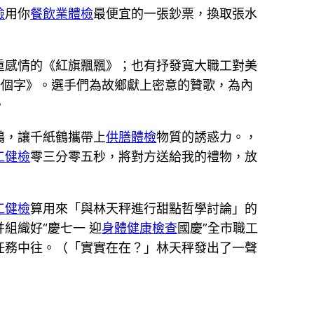
檢
用你
餐飲業體檢
最便宜的一張鈔票，換取張水
重感情的《紅旗飄飄》；也有抒發寬大職工對美
一個字》。選手們為故鄉獻上密意的贊歌，為內
。
鶴，讓千紙鶴攜帶上
供膳體檢
物質的誘惑力。，
工健檢
零三分零五秒，將對方送給我的禮物，放
工健檢
算用來「與林天秤進行甜點哲學討論」的
組織好“慶七一 迎
身體健康檢查
國慶”全市職工
任務中往。（「實實在在？」林天秤發出了一聲