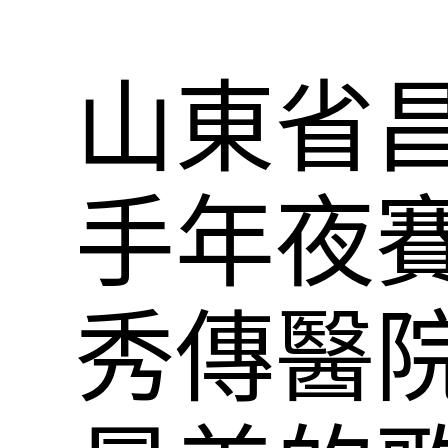
山東省
手年夜賽
秀傳醫