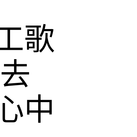
工歌
響去
心中