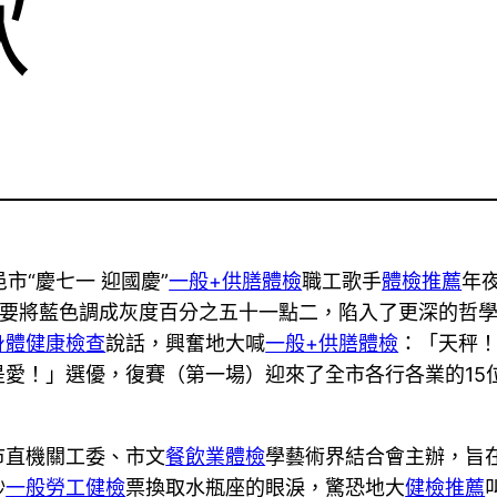
歌
市“慶七一 迎國慶”
一般+供膳體檢
職工歌手
體檢推薦
年
要將藍色調成灰度百分之五十一點二，陷入了更深的哲
身體健康檢查
說話，興奮地大喊
一般+供膳體檢
：「天秤
愛！」選優，復賽（第一場）迎來了全市各行各業的15
市直機關工委、市文
餐飲業體檢
學藝術界結合會主辦，旨
鈔
一般勞工健檢
票換取水瓶座的眼淚，驚恐地大
健檢推薦