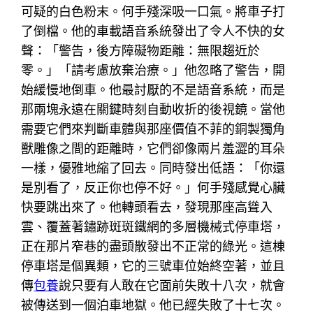
可疑的白色粉末。何手殘深吸一口氣。將車子打
了倒檔。他的車載語音系統發出了令人不快的女
聲：「警告，後方障礙物距離：無限趨近於
零。」「請考慮放棄治療。」他忽略了警告，開
始緩慢地倒車。他最討厭的不是語音系統，而是
那兩塊永遠在關鍵時刻自動收折的後視鏡。當他
需要它們來判斷車體與那座價值不菲的銅製獨角
獸雕像之間的距離時，它們卻像兩片羞澀的耳朵
一樣，優雅地縮了回去。同時發出低語：「你還
是別看了，反正你也停不好。」何手殘感覺心臟
快要跳出來了。他轉頭看去，發現那座高聳入
雲、覆蓋著鏽跡斑斑鐵網的多層機械式停車塔，
正在那片窄巷的盡頭散發出不正常的綠光。這棟
停車塔是個異類，它的三號車位始終空著，並且
傳
包養
說只要有人敢在它面前失敗十八次，就會
被傳送到一個泊車地獄。他已經失敗了十七次。