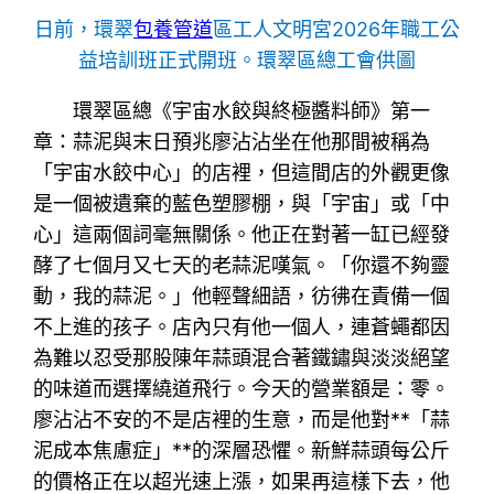
日前，環翠
包養管道
區工人文明宮2026年職工公
益培訓班正式開班。環翠區總工會供圖
環翠區總《宇宙水餃與終極醬料師》第一
章：蒜泥與末日預兆廖沾沾坐在他那間被稱為
「宇宙水餃中心」的店裡，但這間店的外觀更像
是一個被遺棄的藍色塑膠棚，與「宇宙」或「中
心」這兩個詞毫無關係。他正在對著一缸已經發
酵了七個月又七天的老蒜泥嘆氣。「你還不夠靈
動，我的蒜泥。」他輕聲細語，彷彿在責備一個
不上進的孩子。店內只有他一個人，連蒼蠅都因
為難以忍受那股陳年蒜頭混合著鐵鏽與淡淡絕望
的味道而選擇繞道飛行。今天的營業額是：零。
廖沾沾不安的不是店裡的生意，而是他對**「蒜
泥成本焦慮症」**的深層恐懼。新鮮蒜頭每公斤
的價格正在以超光速上漲，如果再這樣下去，他