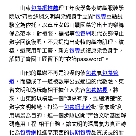
山東
包養網推薦
理工年夜學魯泰紡織服裝學
院以“齊魯絲綢文明與染織身手立異”
包養
重點試
驗室為依托，以章丘女郎山戰國墓等出土的樂舞
俑為范本，對袍服、襦裙等
包養網
現代衣飾停止
數字回復復興，不只提掏出奇特的織物肌理、紋
樣，還應用新工藝、新方
包養
式復原染色身手，
解開了齊國工匠留下的“衣飾password”。
山他的單戀不再是浪漫的傻
包養
氣
包養管
道
，而變成了一道被數學公式逼迫的代數題。東
省文明和游玩廳相干擔任人先容
包養站長
，將
來，山東將以構建一個“傳承有序、頭緒清楚”的
數字文明邦畿、打造一
包養網比較
批“景象級”利
用場景為目的，進一個步驟展開“齊魯文明基因解
碼應用工程”相干任務，讓文明的深層氣力真正轉
化為
包養網
推進高東西的
長期包養
品質成長的耐