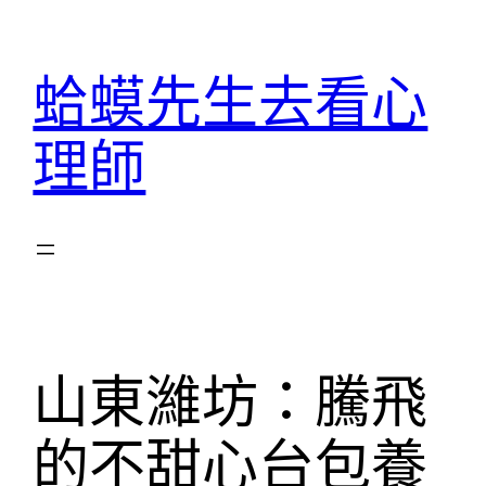
跳
至
蛤蟆先生去看心
主
要
理師
內
容
山東濰坊：騰飛
的不甜心台包養