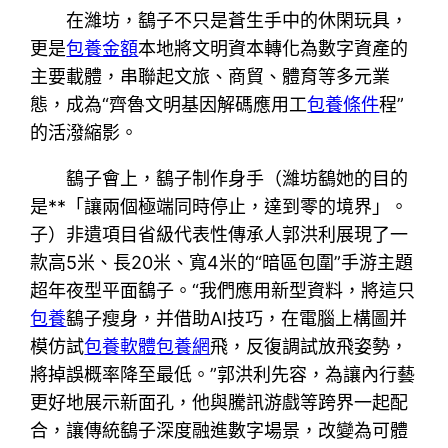
在濰坊，鷂子不只是蒼生手中的休閑玩具，
更是
包養金額
本地將文明資本轉化為數字資產的
主要載體，串聯起文旅、商貿、體育等多元業
態，成為“齊魯文明基因解碼應用工
包養條件
程”
的活潑縮影。
鷂子會上，鷂子制作身手（濰坊鷂她的目的
是**「讓兩個極端同時停止，達到零的境界」。
子）非遺項目省級代表性傳承人郭洪利展現了一
款高5米、長20米、寬4米的“暗區包圍”手游主題
超年夜型平面鷂子。“我們應用新型資料，將這只
包養
鷂子瘦身，并借助AI技巧，在電腦上構圖并
模仿試
包養軟體
包養網
飛，反復調試放飛姿勢，
將掉誤概率降至最低。”郭洪利先容，為讓內行藝
更好地展示新面孔，他與騰訊游戲等跨界一起配
合，讓傳統鷂子深度融進數字場景，改變為可體