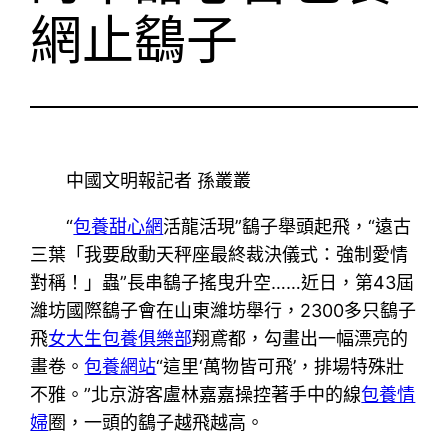
網止鷂子
中國文明報記者 孫叢叢
“
包養甜心網
活龍活現”鷂子舉頭起飛，“遠古
三葉「我要啟動天秤座最終裁決儀式：強制愛情
對稱！」蟲”長串鷂子搖曳升空……近日，第43屆
濰坊國際鷂子會在山東濰坊舉行，2300多只鷂子
飛
女大生包養俱樂部
翔鳶都，勾畫出一幅漂亮的
畫卷。
包養網站
“這里‘萬物皆可飛’，排場特殊壯
不雅。”北京游客盧林嘉嘉操控著手中的線
包養情
婦
圈，一頭的鷂子越飛越高。