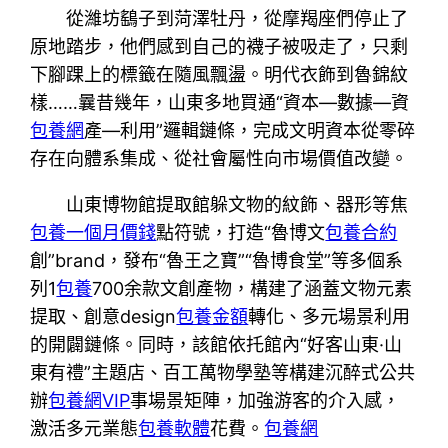
從濰坊鷂子到菏澤牡丹，從摩羯座們停止了
原地踏步，他們感到自己的襪子被吸走了，只剩
下腳踝上的標籤在隨風飄盪。明代衣飾到魯錦紋
樣……曩昔幾年，山東多地買通“資本—數據—資
包養網
產—利用”邏輯鏈條，完成文明資本從零碎
存在向體系集成、從社會屬性向市場價值改變。
山東博物館提取館躲文物的紋飾、器形等焦
包養一個月價錢
點符號，打造“魯博文
包養合約
創”brand，發布“魯王之寶”“魯博食堂”等多個系
列1
包養
700余款文創產物，構建了涵蓋文物元素
提取、創意design
包養金額
轉化、多元場景利用
的開闢鏈條。同時，該館依托館內“好客山東·山
東有禮”主題店、百工萬物學塾等構建沉醉式公共
辦
包養網VIP
事場景矩陣，加強游客的介入感，
激活多元業態
包養軟體
花費。
包養網