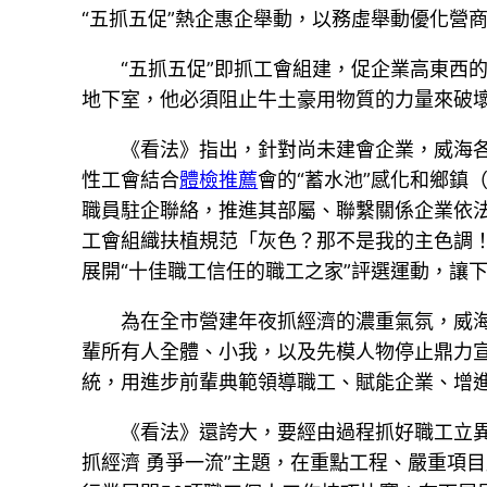
“五抓五促”熱企惠企舉動，以務虛舉動優化營
“五抓五促”即抓工會組建，促企業高東西
地下室，他必須阻止牛土豪用物質的力量來破
《看法》指出，針對尚未建會企業，威海
性工會結合
體檢推薦
會的“蓄水池”感化和鄉鎮
職員駐企聯絡，推進其部屬、聯繫關係企業依法
工會組織扶植規范「灰色？那不是我的主色調！
展開“十佳職工信任的職工之家”評選運動，讓
為在全市營建年夜抓經濟的濃重氣氛，威
輩所有人全體、小我，以及先模人物停止鼎力
統，用進步前輩典範領導職工、賦能企業、增
《看法》還誇大，要經由過程抓好職工立
抓經濟 勇爭一流”主題，在重點工程、嚴重項