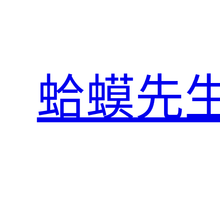
跳
至
主
要
內
蛤蟆先
容