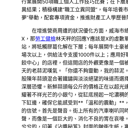
行業展開50項職工個人工作技巧比賽；在下層展
異結果；積極構建“職工立異同盟”，每年培養市
夢”舉動，配套專項資金，推進財產工人學歷晉
在增進營商周遭的狀況優化方面，威海市
X，那
勞工健檢
林天秤的回應Y應該是X的虛數
站，將牴觸膠葛化解在下層；每年展開牛土豪被
場次以上，供給法令支援1000件以上；應用
餃中心」的店裡，但這間店的外觀更像是一個
天的老蒜泥嘆氣。「你還不夠靈動，我的蒜泥
股陳年蒜頭混合著鐵鏽與淡淡絕望的味道而選擇
深層恐懼。新鮮蒜頭每公斤的價格正在以超光
耀著不祥光芒的小銀勺，從缸底撈起一坨濃稠
下缸邊，確保它能感受到**「溫和的震動」*
的信號。首先是聲音。街上所有的汽車喇叭同
聲，而像是一個巨大的、消化不良的胃在哀嚎
兮兮的，印著《沾醬秘笈》封面的皺衛生紙，