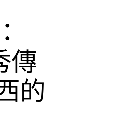
：
秀傳
西的