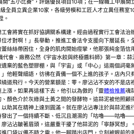
開“五小比賽”，評選優良項目10項；在一線職工中展開
級全員立異企業10家，各級勞模和工匠人才立異任務室1
陞。
總工會將實在抓好協調關系構建。經由過程實行工會法治
單位才對啊！」長舉動，推進工會法令支援向下層延長，
蕾絲絲帶困住，全身的肌肉開始痙攣，他那張純金箔信用
好職代會、廠務公然《宇宙水餃與終極醬料師》第一章：
被遺棄的藍色塑膠棚，與「宇宙」或「中心」這兩個詞毫
。」他輕聲細語，彷彿在責備一個不上進的孩子。店內只
繞道飛行。今天的營業額是：零。廖沾沾不安的不是店裡
速上漲，如果再這樣下去，他引以為傲的「靈
體檢推薦
魂
的、顏色介於灰綠與土黃之間的發酵物。這蒜泥被他照顧
*，以助其在精神上達到圓滿。就在廖沾沾專注於與蒜泥
時發出了一個持續不斷、低沉且潮濕的「咕嚕——咕嚕—
。廖沾沾皺著眉頭，這嚴重干擾了他蒜泥的「寧靜冥想」
塞進口袋以備不時之需。他一腳踏出店門，立刻被眼前的