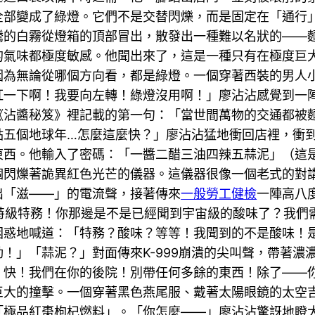
全部變成了綠燈。它們不是交替閃爍，而是固定在「通行
騰的白霧從燈箱的頂部冒出，散發出一種難以名狀的——
的氣味都極度敏感。他聞出來了，這是一種只有在極度巨
因為無論從哪個方向看，都是綠燈。一個穿著西裝的男人
紅一下啊！我要向左轉！綠燈沒用啊！」廖沾沾感覺到一
《沾醬秘笈》裡記載的第一句：「當世間萬物的交通都被
點五個地球年…怎麼這麼快？」廖沾沾猛地衝回店裡，衝
東西。他輸入了密碼：「一醬二醋三油四辣五蒜泥」（這
個閃爍著詭異紅色光芒的儀器。這儀器很像一個老式的對
出「滋——」的電流聲，接著傳來
一般勞工健檢
一陣高八
聯盟特級特務！你那邊是不是已經聞到宇宙級的酸味了？我
困惑地喊道：「特務？酸味？等等！我聞到的不是酸味！
！」「蒜泥？」對面傳來K-999崩潰的尖叫聲，帶著濃
了！快！我們在你的後院！別帶任何多餘的東西！除了—
巨大的撞擊。一個穿著黑色燕尾服、戴著太陽眼鏡的太空
極品紅棗枸杞燃料」。「你怎麼——」廖沾沾驚訝地瞪大了