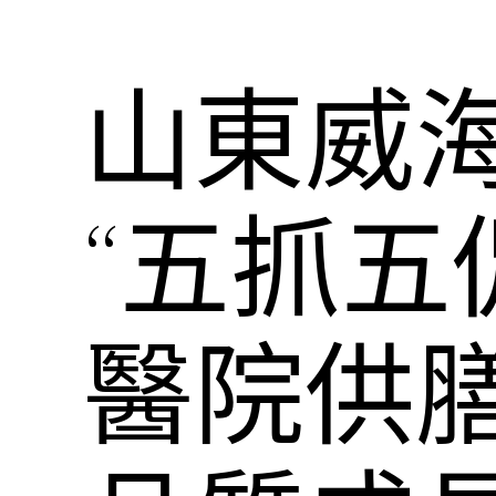
山東威
“五抓五
醫院供