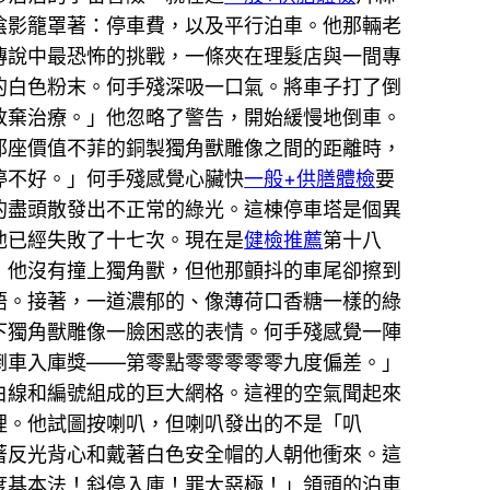
陰影籠罩著：停車費，以及平行泊車。他那輛老
傳說中最恐怖的挑戰，一條夾在理髮店與一間專
的白色粉末。何手殘深吸一口氣。將車子打了倒
放棄治療。」他忽略了警告，開始緩慢地倒車。
那座價值不菲的銅製獨角獸雕像之間的距離時，
停不好。」何手殘感覺心臟快
一般+供膳體檢
要
的盡頭散發出不正常的綠光。這棟停車塔是個異
他已經失敗了十七次。現在是
健檢推薦
第十八
」他沒有撞上獨角獸，但他那顫抖的車尾卻擦到
語。接著，一道濃郁的、像薄荷口香糖一樣的綠
下獨角獸雕像一臉困惑的表情。何手殘感覺一陣
倒車入庫獎——第零點零零零零零九度偏差。」
白線和編號組成的巨大網格。這裡的空氣聞起來
裡。他試圖按喇叭，但喇叭發出的不是「叭
著反光背心和戴著白色安全帽的人朝他衝來。這
度基本法！斜停入庫！罪大惡極！」領頭的泊車