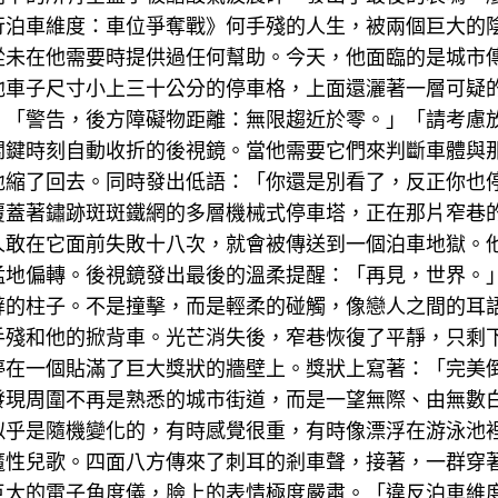
行泊車維度：車位爭奪戰》何手殘的人生，被兩個巨大的
從未在他需要時提供過任何幫助。今天，他面臨的是城市
他車子尺寸小上三十公分的停車格，上面還灑著一層可疑
：「警告，後方障礙物距離：無限趨近於零。」「請考慮
關鍵時刻自動收折的後視鏡。當他需要它們來判斷車體與
地縮了回去。同時發出低語：「你還是別看了，反正你也
覆蓋著鏽跡斑斑鐵網的多層機械式停車塔，正在那片窄巷
人敢在它面前失敗十八次，就會被傳送到一個泊車地獄。
猛地偏轉。後視鏡發出最後的溫柔提醒：「再見，世界。
蘚的柱子。不是撞擊，而是輕柔的碰觸，像戀人之間的耳
手殘和他的掀背車。光芒消失後，窄巷恢復了平靜，只剩
停在一個貼滿了巨大獎狀的牆壁上。獎狀上寫著：「完美
發現周圍不再是熟悉的城市街道，而是一望無際、由無數
似乎是隨機變化的，有時感覺很重，有時像漂浮在游泳池
魔性兒歌。四面八方傳來了刺耳的剎車聲，接著，一群穿
巨大的電子角度儀，臉上的表情極度嚴肅。「違反泊車維