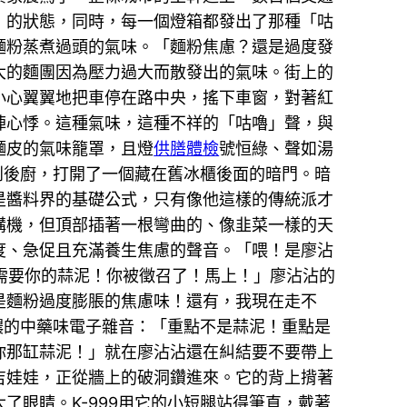
」的狀態，同時，每一個燈箱都發出了那種「咕
麵粉蒸煮過頭的氣味。「麵粉焦慮？還是過度發
大的麵團因為壓力過大而散發出的氣味。街上的
小心翼翼地把車停在路中央，搖下車窗，對著紅
陣心悸。這種氣味，這種不祥的「咕嚕」聲，與
麵皮的氣味籠罩，且燈
供膳體檢
號恒綠、聲如湯
到後廚，打開了一個藏在舊冰櫃後面的暗門。暗
是醬料界的基礎公式，只有像他這樣的傳統派才
講機，但頂部插著一根彎曲的、像韭菜一樣的天
度、急促且充滿養生焦慮的聲音。「喂！是廖沾
們需要你的蒜泥！你被徵召了！馬上！」廖沾沾的
是麵粉過度膨脹的焦慮味！還有，我現在走不
濃的中藥味電子雜音：「重點不是蒜泥！重點是
—你那缸蒜泥！」就在廖沾沾還在糾結要不要帶上
吉娃娃，正從牆上的破洞鑽進來。它的背上揹著
眼睛。K-999用它的小短腿站得筆直，戴著