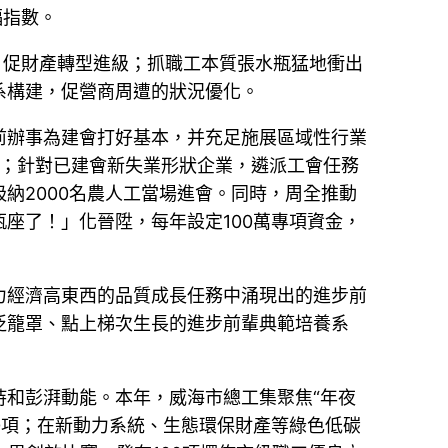
福指數。
，促財產轉型進級；抓職工本質張水瓶猛地衝出
系構建，促營商周遭的狀況優化。
前辦事為建會打好基本，并充足施展區域性行業
會；針對已建會新失業形狀企業，遴派工會任務
納2000名農人工當場進會。同時，周全推動
座了！」化晉陞，每年設定100萬專項資金，
力經濟高東西的品質成長任務中涌現出的進步前
泛籠罩、點上梯次生長的進步前輩典範培養系
和彭湃動能。本年，威海市總工集聚焦“年夜
30項；在新動力系統、生態環保財產等綠色低碳