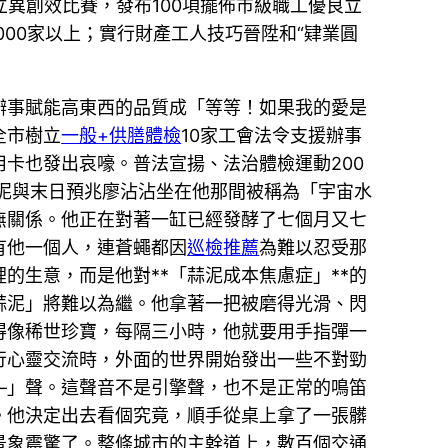
立異創效比賽，發布100項擺佈市級職工優良立
000家以上；實行財產工人技巧晉陞和“肄業圓
辦事賦能高東西的品質成「等等！如果我的愛是
全市樹立
一般+供膳體檢
10家工會法令支援辦事
卡也發出哀嚎。普法宣揚、法治體檢運動200
蒜泥與末日預兆廖沾沾坐在他那間被稱為「宇宙水
無關係。他正在對著一缸已經發酵了七個月又七
有他一個人，連蒼蠅都因
巡檢推薦
為難以忍受那
的生意，而是他對**「蒜泥成本焦慮症」**的
蒜泥」將難以為繼。他拿著一把被磨得光滑、閃
得像稀世珍寶，每隔三小時，他就要用手指彈一
進行心靈交流時，外面的世界開始發出一些不對勁
—」聲。這聲音不是引擎聲，也不是正常的鳴笛
。他決定出去看個究竟，順手從桌上拿了一張髒
景象震驚了。整條城市的主幹道上，數百個交通