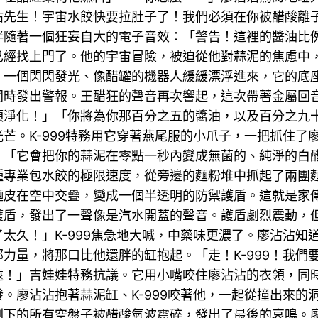
沾先生！宇宙水餃快要拉肚子了！我們必須在你被醋酸離
伴隨著一個狂妄自大的電子音效：「警告！這裡的醬油比
已經找上門了。他的宇宙冒險，被迫從他對蒜泥的焦慮中
。一個閃閃發光、像醋罐的機器人緩緩漂浮進來，它的底
同時發出警報。王醋狂的聲音再次響起，這次帶著金屬回
須淨化！」「你將為你那百分之五的醬油，以及百分之九
芒。K-999特務用它穿著燕尾服的小爪子，一把抓住了
」「它會把你的蒜泥在零點一秒內變成無菌的、純淨的白
種專業包水餃的極限速度，從旁邊的麵粉堆中抓起了兩團
麵皮在空中交疊，變成一個半透明的防禦護盾。這就是家
護盾，發出了一聲像是汽水開蓋的聲音。護盾劇烈震動，
太久！」K-999焦急地大喊，中藥味更濃了。廖沾沾知
力量，將那口比他還胖的缸抱起。「走！K-999！我們
遠！」吉娃娃特務抗議。它用小嘴咬住廖沾沾的衣領，同
。廖沾沾抱著蒜泥缸、K-999咬著他，一起從撞出來的
剩下的所有空盤子被醋酸氣波震碎，發出了最後的哀鳴。