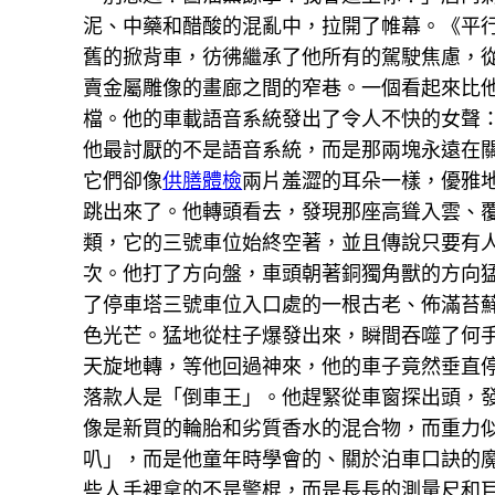
泥、中藥和醋酸的混亂中，拉開了帷幕。《平
舊的掀背車，彷彿繼承了他所有的駕駛焦慮，
賣金屬雕像的畫廊之間的窄巷。一個看起來比
檔。他的車載語音系統發出了令人不快的女聲
他最討厭的不是語音系統，而是那兩塊永遠在
它們卻像
供膳體檢
兩片羞澀的耳朵一樣，優雅
跳出來了。他轉頭看去，發現那座高聳入雲、
類，它的三號車位始終空著，並且傳說只要有
次。他打了方向盤，車頭朝著銅獨角獸的方向
了停車塔三號車位入口處的一根古老、佈滿苔
色光芒。猛地從柱子爆發出來，瞬間吞噬了何
天旋地轉，等他回過神來，他的車子竟然垂直
落款人是「倒車王」。他趕緊從車窗探出頭，
像是新買的輪胎和劣質香水的混合物，而重力
叭」，而是他童年時學會的、關於泊車口訣的
些人手裡拿的不是警棍，而是長長的測量尺和