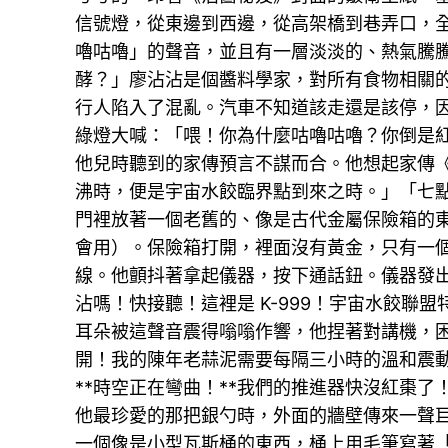
信號燈，從東邊到西邊，從高架橋到巷弄口，
嚕咕嚕」的聲音，並且有一層淡淡的、熱氣騰
酵？」廖沾沾是個醬料學家，對所有食物相關
行人陷入了混亂。汽車不知道該走還是該停，
綠燈大喊：「喂！你為什麼咕嚕咕嚕？你倒是
他兒時聽到的家傳預言不謀而合。他想起家傳
沸時，便是宇宙水餃臨界點到來之時。」「七
門裡放著一個老舊的、像是古代金屬保險箱的
會用）。保險箱打開，裡面沒有黃金，只有一
線。他顫抖著拿起儀器，按下通話鈕。儀器發
沾嗎！快接聽！這裡是 K-999！宇宙水餃
耳朵被這聲音震得嗡嗡作響，他捏著對講機，
開！我的陳年老蒜泥需要每隔三小時的溫和震動
**時空正在彎曲！**我們的推進器快沒紅棗
他最珍愛的那把銀勺時，外面的牆壁傳來一聲
一個像是小型瓦斯桶的東西，桶上用毛筆寫著「