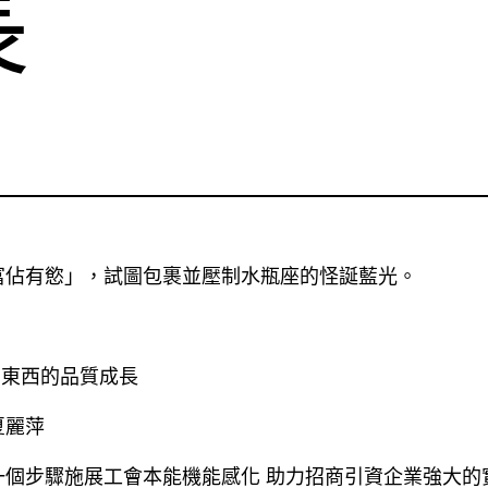
長
富佔有慾」，試圖包裹並壓制水瓶座的怪誕藍光。
高東西的品質成長
夏麗萍
一個步驟施展工會本能機能感化 助力招商引資企業強大的