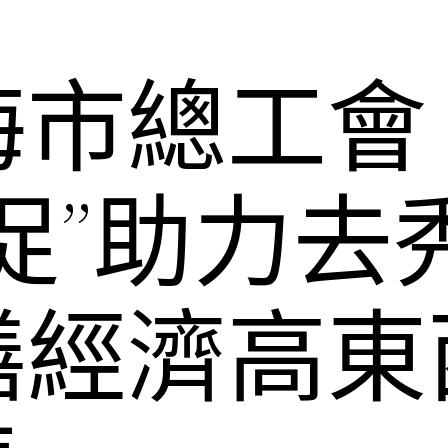
海市總工會
促”助力去
膳經濟高東