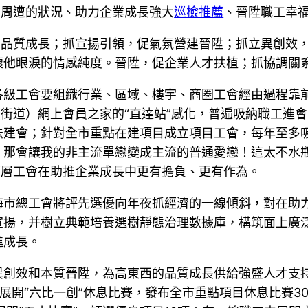
商周遭的狀況、助力企業成長強大
巡檢推薦
、晉陞職工幸
的品質成長；抓宣揚引領，促氣氛營建晉陞；抓立異創效
壞他眼淚的情感純度。晉陞，促企業人才扶植；抓協調關
各級工會要組織行業、區域、樓宇、商圈工會經由過程靠
（街道）網上會員之家的“直達站”感化，普遍吸納職工進
建會；針對全市重點在建項目成立項目工會，每年至多吸
那會讓我的非主流單戀變成主流的普通愛戀！這太不水瓶
下層工會在助推企業成長中更有擔負、更有作為。
海市總工會將評先選優向年夜抓經濟的一線傾斜，對在助
宣揚，并樹立典範培養選樹靜態治理數據庫，構筑面上廣
進成長。
異創效和本質晉陞，為高東西的品質成長供給強盛人才支持
目展開“六比一創”休息比賽，發布全市重點項目休息比賽