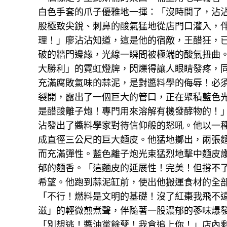
白色手套的爪子優雅地一揮：「沒時間了，沾
股極致尖銳、刺鼻的酸氣猛地從店門口灌入，
理！」廖沾沾知道，這是他的宿敵，王醋狂，
破的牆門邊緣，光線一瞬間被極端的酸氣扭曲
大勝利」的霓虹燈牌，閃爍得讓人眼睛發疼，
充滿腐敗氣味的蒜泥，是對醬料學的侮辱！必
裂開，露出了一個巨大的管口，正在聚積藍色光
是醋酸離子炮！專門用來溶解有機發酵物的！
沾發出了醬料學家對待信仰般的怒吼。他以一
成直徑三公尺的巨大麵皮。他猛地擲出，兩張
而充滿彈性。藍色離子炮光束猛烈地擊中麵皮
郁的麵香。「這麵皮的延展性！完美！但撐不了
希望。他跑到蒜泥缸前，使出他搬運食材的全部
「不行！燃料是文明的基礎！沒了紅棗我飛不
滋」的輕微煎煮聲，伴隨著一股濃郁的蔘味爆發
「別想逃！醬油黨餘孽！我會追上你！」店內