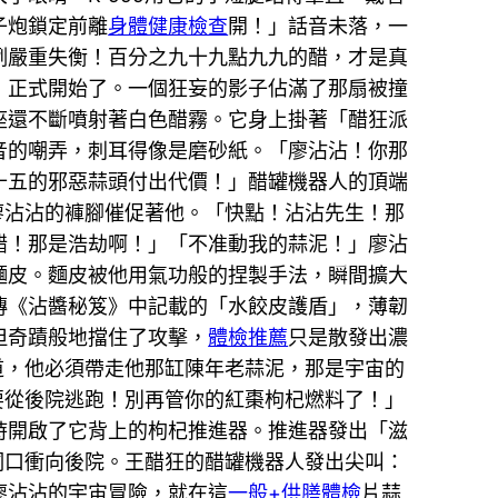
子炮鎖定前離
身體健康檢查
開！」話音未落，一
例嚴重失衡！百分之九十九點九九的醋，才是真
，正式開始了。一個狂妄的影子佔滿了那扇被撞
座還不斷噴射著白色醋霧。它身上掛著「醋狂派
音的嘲弄，刺耳得像是磨砂紙。「廖沾沾！你那
十五的邪惡蒜頭付出代價！」醋罐機器人的頂端
廖沾沾的褲腳催促著他。「快點！沾沾先生！那
醋！那是浩劫啊！」「不准動我的蒜泥！」廖沾
麵皮。麵皮被他用氣功般的捏製手法，瞬間擴大
傳《沾醬秘笈》中記載的「水餃皮護盾」，薄韌
但奇蹟般地擋住了攻擊，
體檢推薦
只是散發出濃
道，他必須帶走他那缸陳年老蒜泥，那是宇宙的
要從後院逃跑！別再管你的紅棗枸杞燃料了！」
時開啟了它背上的枸杞推進器。推進器發出「滋
洞口衝向後院。王醋狂的醋罐機器人發出尖叫：
廖沾沾的宇宙冒險，就在這
一般+供膳體檢
片蒜