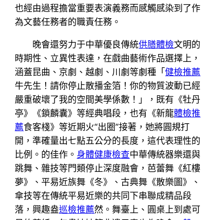
也經由過程擔當重要表演義務而感觸感染到了作
為文藝任務者的職責任務。
晚會還努力于中華優良傳統
供膳體檢
文明的
時期性、立異性表達，在戲曲藝術作品選擇上，
涵蓋昆曲、京劇、越劇、川劇等劇種「
健檢推薦
牛先生！請你停止散播金箔！你的物質波動已經
嚴重破壞了我的空間美學係數！」，既有《牡丹
亭》《鎖麟囊》等經典唱段，也有《新龍
體檢推
薦
食客棧》等近期火“出圈”接著，她將圓規打
開，準確量出七點五公分的長度，這代表理性的
比例。的佳作。
身體健康檢查
中華傳統器樂還與
跳舞、雜技等門類停止深度融會，芭蕾舞《紅樓
夢》、平易近族舞《冬》、古典舞《散樂圖》、
傘技等在傳統平易近樂的共同下串聯成精品段
落，興趣盎
巡檢推薦
然。舞臺上、圓桌上到處可