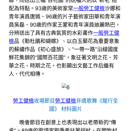
聯，而送出三幅“百花圖”的送福人則以“新老”搭
配為特點。93歲的美術家常
一般勞工健檢
沙娜和
青年演員唐嫣、96歲的片子藝術家田華和青年演
員吳磊、90歲的作家王蒙和青年演員迪麗熱巴，
分辨送出了具有古典氣質的水彩畫作
一般勞工健
檢
品《勒杜鵑和蝴蝶》、以白玉蘭花為重要意象
的蘇繡作品《初心盛放》、“一帶一路”沿線國度
鮮花集錦的“國際百花圖”，象征著文明之花、芳
華之花、時期之花，也彰顯出文藝工作后繼有
人、代代相傳。
勞工健檢
收場節目
勞工健檢
非遺歌舞《龍行全
國》 材料圖片
晚會節目在創意上也表現出以老帶新的“傳
承”。89歲的歌頌家劉秉義拄著拐杖，在關牧村