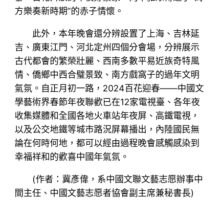
方樂奏新時期”的赤子情懷。
此外，本年晚會還分辨設置了上海、吉林延
吉、廣東江門、河北定州四個分會場，分辨展示
古代都會的繁榮壯麗、西南多數平易近族奇特風
情、僑鄉中西合璧景致、南方戲窩子的過年文明
氣氛。自正月初一路，2024百花迎春——中國文
學藝術界春節年夜聯歡已在12家電視臺、各年夜
收集媒體和全國各地火車站年夜屏、高鐵電視，
以及公交地鐵等城市路況屏幕播出，內陸國民無
論在何時何地，都可以經由過程晚會感觸感染到
幸福祥和的歡喜中國年氣氛。
(作者：冀彥偉，系中國文聯文藝志愿辦事中
間主任、中國文藝志愿者協會副主席兼秘書長)