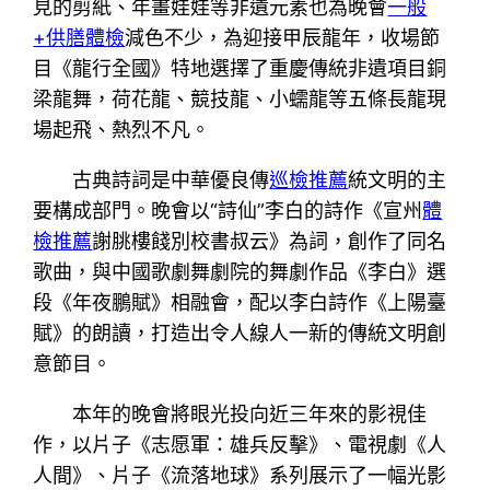
見的剪紙、年畫娃娃等非遺元素也為晚會
一般
+供膳體檢
減色不少，為迎接甲辰龍年，收場節
目《龍行全國》特地選擇了重慶傳統非遺項目銅
梁龍舞，荷花龍、競技龍、小蠕龍等五條長龍現
場起飛、熱烈不凡。
古典詩詞是中華優良傳
巡檢推薦
統文明的主
要構成部門。晚會以“詩仙”李白的詩作《宣州
體
檢推薦
謝朓樓餞別校書叔云》為詞，創作了同名
歌曲，與中國歌劇舞劇院的舞劇作品《李白》選
段《年夜鵬賦》相融會，配以李白詩作《上陽臺
賦》的朗讀，打造出令人線人一新的傳統文明創
意節目。
本年的晚會將眼光投向近三年來的影視佳
作，以片子《志愿軍：雄兵反擊》、電視劇《人
人間》、片子《流落地球》系列展示了一幅光影