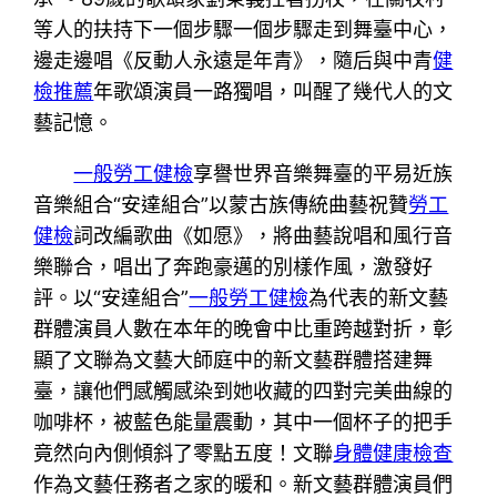
等人的扶持下一個步驟一個步驟走到舞臺中心，
邊走邊唱《反動人永遠是年青》，隨后與中青
健
檢推薦
年歌頌演員一路獨唱，叫醒了幾代人的文
藝記憶。
一般勞工健檢
享譽世界音樂舞臺的平易近族
音樂組合“安達組合”以蒙古族傳統曲藝祝贊
勞工
健檢
詞改編歌曲《如愿》，將曲藝說唱和風行音
樂聯合，唱出了奔跑豪邁的別樣作風，激發好
評。以“安達組合”
一般勞工健檢
為代表的新文藝
群體演員人數在本年的晚會中比重跨越對折，彰
顯了文聯為文藝大師庭中的新文藝群體搭建舞
臺，讓他們感觸感染到她收藏的四對完美曲線的
咖啡杯，被藍色能量震動，其中一個杯子的把手
竟然向內側傾斜了零點五度！文聯
身體健康檢查
作為文藝任務者之家的暖和。新文藝群體演員們