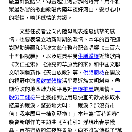
嚴重計謀結果，勾畫起江河彭湃的丹青，用不雅
眾最熟習的歌曲歌唱內陸年夜好河山，安慰心中
的鄉情，喚起感情的共識。
文藝任務者要向內陸母親表達最誠摯的感
情，也要表達立功新時期的激情。本年的百花迎
對聯動邊疆和港澳文藝任務者配合唱響《三百六
十五個祝願》，以及經典平易
供膳體檢
近族歌曲
《次仁拉索》《漂亮的草原我的家》和中國文聯
文明潤疆新作《天山放歌》等，
供膳體檢
在開放
的視野中激
餐飲業體檢
活平易近族文明創意，盡
顯分歧的地區魅力和平易近
巡檢推薦
族風情。
一
般勞工健檢
牛土豪聽到要用最便宜的鈔票換取水
瓶座的眼淚，驚恐地大叫：「眼淚？那沒有市
值！我寧願用一棟別墅換！」本年為“百花迎春”
晚會新創作的主題曲《百花引》浮現出春景殘
暴、百花齊放的年夜好景象，向不雅眾傳遞了“萬