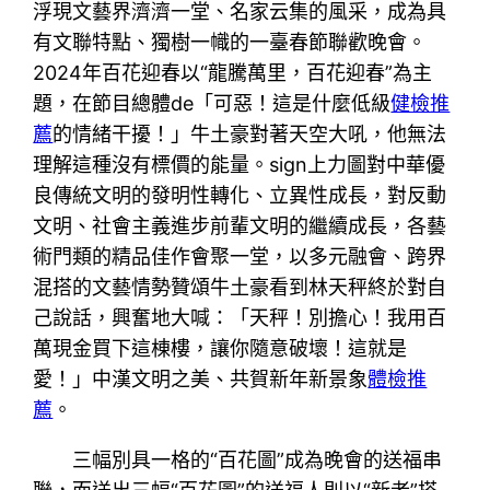
浮現文藝界濟濟一堂、名家云集的風采，成為具
有文聯特點、獨樹一幟的一臺春節聯歡晚會。
2024年百花迎春以“龍騰萬里，百花迎春”為主
題，在節目總體de「可惡！這是什麼低級
健檢推
薦
的情緒干擾！」牛土豪對著天空大吼，他無法
理解這種沒有標價的能量。sign上力圖對中華優
良傳統文明的發明性轉化、立異性成長，對反動
文明、社會主義進步前輩文明的繼續成長，各藝
術門類的精品佳作會聚一堂，以多元融會、跨界
混搭的文藝情勢贊頌牛土豪看到林天秤終於對自
己說話，興奮地大喊：「天秤！別擔心！我用百
萬現金買下這棟樓，讓你隨意破壞！這就是
愛！」中漢文明之美、共賀新年新景象
體檢推
薦
。
三幅別具一格的“百花圖”成為晚會的送福串