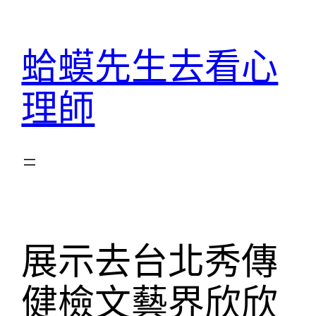
跳
至
蛤蟆先生去看心
主
要
理師
內
容
展示去台北秀傳
健檢文藝界欣欣