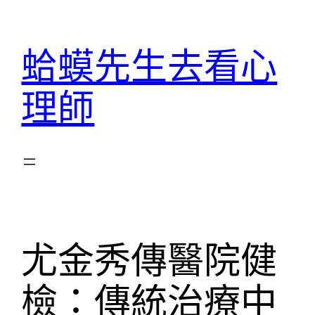
跳
至
蛤蟆先生去看心
主
要
理師
內
容
尤金秀傳醫院健
檢：傳統治療中