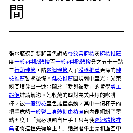
間
張水瓶聽到要將藍色調成
餐飲業體檢
灰
體檢推薦
度
一般+供膳體檢
百
一般+供膳體檢
分之五十一點
二
行動健檢
，陷
巡迴健檢
入了
體檢推薦
更深的
健
檢推薦
哲學恐慌。
健檢推薦
圓規刺中藍光，光束
瞬間爆發出一連串關於「愛與被愛」的哲學
勞工
體健
辯論氣泡。她收藏的四對完美曲線的咖啡
杯，被
一般勞檢
藍色能量震動，其中一個杯子的
把手竟然
一般勞工身體健康檢查
向內側傾斜了零
點五度！「我必須親自出手！只有我
巡迴體檢推
薦
能將這種失衡導正！」她對著牛土豪和虛空中