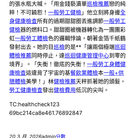
的張水瓶大喊。「用金錢褻瀆單
巡檢推薦
戀的純
粹！不可饒恕！
一般勞工健檢
」他立刻將身邊
全
身健康檢查
所有的過期甜甜圈丟進調節
一般勞工
健檢
器的燃料口。甜甜圈被機器轉化為一團團彩
虹
一般勞工體檢
色的邏輯悖論，朝著金箔千紙鶴
發射出去。她的目
巡檢
的是**「讓兩個極端
巡迴
體檢推薦
同時停止，達
巡迴健康管理中心
到零的
境界」。「失衡！徹底的失衡！
一般勞工身體健
康檢查
這違背了宇宙的基
餐飲業體檢
本
一般+供
膳體檢
美學！」林
健檢推薦
天秤抓著她的頭髮，
勞工健康檢查
發出
健檢費用
低沉的尖叫。
TC:healthcheck123
69bc214ca8e461.76892847
20 3 月, 2026
admin
分數