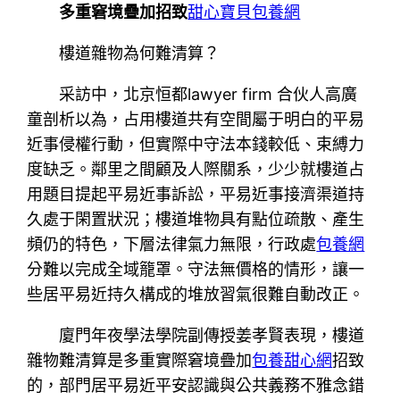
多重窘境疊加招致
甜心寶貝包養網
樓道雜物為何難清算？
采訪中，北京恒都lawyer firm 合伙人高廣
童剖析以為，占用樓道共有空間屬于明白的平易
近事侵權行動，但實際中守法本錢較低、束縛力
度缺乏。鄰里之間顧及人際關系，少少就樓道占
用題目提起平易近事訴訟，平易近事接濟渠道持
久處于閑置狀況；樓道堆物具有點位疏散、產生
頻仍的特色，下層法律氣力無限，行政處
包養網
分難以完成全域籠罩。守法無價格的情形，讓一
些居平易近持久構成的堆放習氣很難自動改正。
廈門年夜學法學院副傳授姜孝賢表現，樓道
雜物難清算是多重實際窘境疊加
包養甜心網
招致
的，部門居平易近平安認識與公共義務不雅念錯