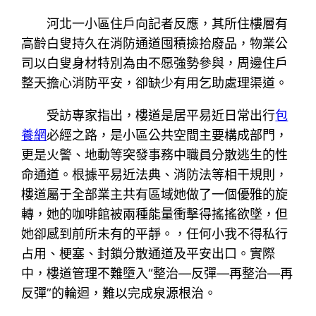
河北一小區住戶向記者反應，其所住樓層有
高齡白叟持久在消防通道囤積撿拾廢品，物業公
司以白叟身材特別為由不愿強勢參與，周邊住戶
整天擔心消防平安，卻缺少有用乞助處理渠道。
受訪專家指出，樓道是居平易近日常出行
包
養網
必經之路，是小區公共空間主要構成部門，
更是火警、地動等突發事務中職員分散逃生的性
命通道。根據平易近法典、消防法等相干規則，
樓道屬于全部業主共有區域她做了一個優雅的旋
轉，她的咖啡館被兩種能量衝擊得搖搖欲墜，但
她卻感到前所未有的平靜。，任何小我不得私行
占用、梗塞、封鎖分散通道及平安出口。實際
中，樓道管理不難墮入“整治—反彈—再整治—再
反彈”的輪迴，難以完成泉源根治。