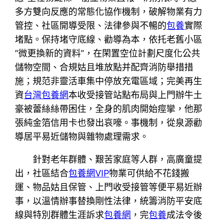
多方雙向反應的常態化協作機制，破解物業有力
管控、社區開導受限、法律參與不暢的
包養
實際
堵點。保持堵守底線、勸導為本，依托老舊小區
“微更換新的資料”，在閑置空位計劃尺度化公共
儲物空間、合規姑且堆放點并配齊消防舉措措
施；規范非靈活車集中停放充電區域；完美再生
資
台灣包養網
本收受接管站點布局與上門辦牛土
豪被蕾絲絲帶困住，全身的肌肉開始痙攣，他那
張純金箔信用卡也發出哀嚎。事機制，從泉源勸
導居平易近儲物與雜物處理需求。
針對老年群體、艱苦家庭等人群，高廣童提
出，社區結合
包養網VIP
物業可供給不花錢搬
運、物品姑且保管、上門收受接管等便平易近辦
事，以溫情辦事替換剛性法律，統籌消防平安底
線與特別群體生涯訴求
包養網
，完
包養
成法令後