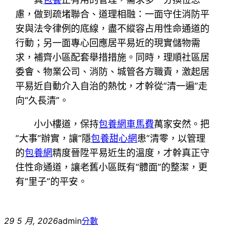
慮，做到疏堵聯合、道理相融：一面守住消防平
安與法令律例的底線，盡不縱容占用性命通道的
行動；另一面專心回應居平易近的現實儲物需
求，補齊小區配套舉措措施。同時，理順社區居
委會、物業公司、消防、城管各方職責，激起居
平易近自動介入自治的熱忱，才幹從“清一遍”走
向“久長清”。
小小樓道，保持
包養網車馬費
萬家安然。把
“大事”辦實，讓“隱
包養甜心網
患”清零，以管理
的
包養網
精度晉陞平易近生的溫度，才幹真正守
住性命通道，讓老舊小區既有“體面”的整潔，更
有“里子”的平安。
29 5 月, 2026
admin
分數