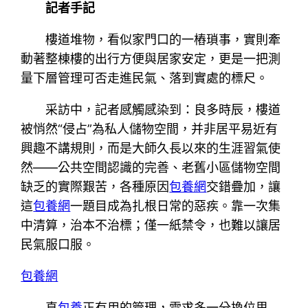
記者手記
樓道堆物，看似家門口的一樁瑣事，實則牽
動著整棟樓的出行方便與居家安定，更是一把測
量下層管理可否走進民氣、落到實處的標尺。
采訪中，記者感觸感染到：良多時辰，樓道
被悄然“侵占”為私人儲物空間，并非居平易近有
興趣不講規則，而是大師久長以來的生涯習氣使
然——公共空間認識的完善、老舊小區儲物空間
缺乏的實際艱苦，各種原因
包養網
交錯疊加，讓
這
包養網
一題目成為扎根日常的惡疾。靠一次集
中清算，治本不治標；僅一紙禁令，也難以讓居
民氣服口服。
包養網
真
包養
正有用的管理，需求多一分換位思