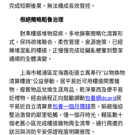
完成短期後果，無法構成長效管控。
根絕簡略粗魯治理
對準樓道堆物惡疾，多地摒棄簡略化清算形
式，保持疏堵聯合、柔性管理、泉源施策，已經
擁堵混亂的樓道，正慢慢完成從臟亂梗塞到整潔
通順的全體演變。
上海市楊浦區定海路街道立異奉行“以物換物
清算樓道”公益舉動，居平易近可用樓道閑置雜
物、廢舊物品兌換生涯用品、乾淨東西及便平易
近禮物。經由過程正向鼓勵調動
包養網dcard
居
平易近自立清算意
包養一個月價錢
愿，躲避強迫
整治激發的鄰里牴觸，僅一個月時光，轄區數十
個老舊小區完成樓道雜物周全清零，通行周遭的
狀況與消防平安保證程度明顯晉陞。