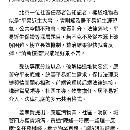
北京一位社區任務者告知記者，樓道堆物看
似是“平易近生大事”，實則觸及居平易近生涯習
氣、公共空間不雅念、權責劃分、法律落地、平
易近生保證等深層題目，若不克不及從本源上破
解困難、樹立長效機制，整治結果很快就會反
彈，“清新樓道”只能是好景不常。
受訪專家分歧以為，破解樓道堆物惡疾，應
苦守平安底線、統籌平易近生需求，保持法理束
縛與情面關心相融、前端管理與后端法律連接，
構建當局領導、社區主導、物業擔任、居平易近
介入、法律托底的多元共治格式。
姜孝賢提出，應厘清物業、社區、消防、城
管四方權責鴻溝，買通“陳述—呼應—處理—反
應”全任務鏈條。樹立物業直報、消防限時呼應、