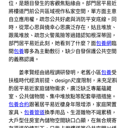
位，是題目發生的客觀焦點緣由。部門居平易近
將樓道門前公共區域視作私家空間，單方面主意
自立應用權，疏忽公共好處與消防平安底線。同
時，從眾心思與僥幸心思廣泛存在，姑且堆放、
跟風堆放、疏忽火警風險等過錯認知根深蒂固，
部門居平易近此刻，她看到了什麼？面
包養網
臨
開
包養
導多為主動敷衍，缺少自發保護公共空間
的義務認識。
姜孝賢經由過程調研發明，老舊小區
包養
受
扶植時代經濟前提、design尺度限制，未充足斟
酌居平易近家庭儲物需求，廣泛缺乏專屬蘊藏
室、公共儲物間、集中堆放點等配套舉措措施。
包養合約
跟著居平易近棲身年限增添，家庭閑置
家具、
包養管道
換季用品、生涯雜物不竭累積，
大戶型住房室內儲物空間缺口凸顯，在無合規寄