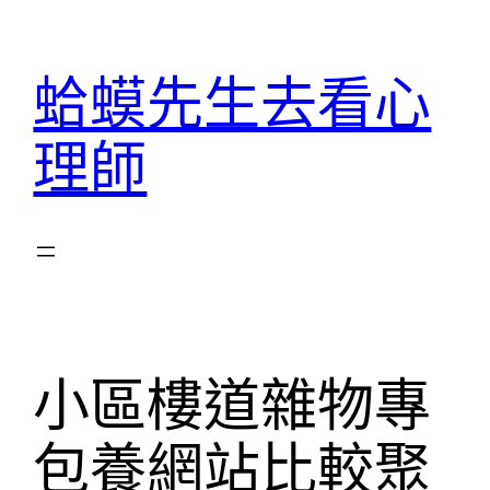
跳
至
蛤蟆先生去看心
主
要
理師
內
容
小區樓道雜物專
包養網站比較聚