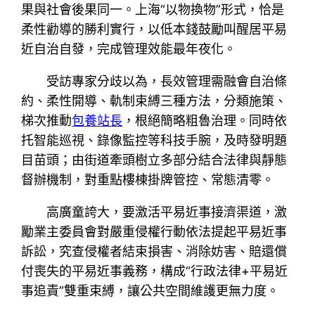
果與社會後果同一。上海“以物換物”形式，恰是
柔性勸導的勝利實行，以低本錢鼓勵叫醒居平易
近自治自發，完成管理效能最年夜化。
受訪專家分歧以為，長效管理需融會自治條
約、柔性開導、軌制束縛三種方法，分類施策、
梯次推動
包養站長
，根絕簡略粗魯治理。同時依
托智能巡視、錄像監控等科技手腕，及時發明題
目苗頭；由街道牽頭樹立多部分結合法律與靜態
督辦機制，對重點樓棟掛牌管控、常態清零。
高廣童誇大，要激活平易近事接濟渠道，激
勵業主委員會對嚴重侵權行動依法提起平易近事
訴訟，究查侵權者結束損害、消除妨害、賠還償
付喪失的平易近事義務，構成“行政法律+平易近
事追責”雙重束縛，讓公共空間維護更無力度。