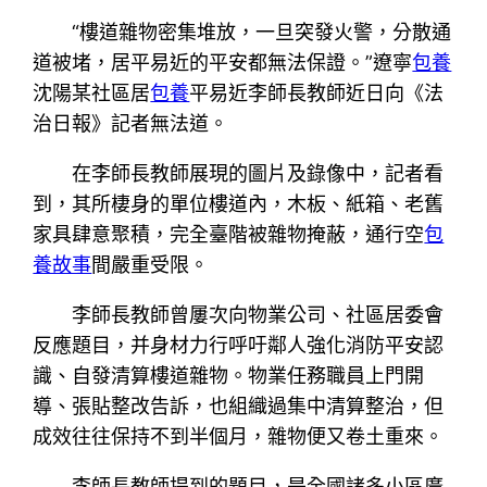
“樓道雜物密集堆放，一旦突發火警，分散通
道被堵，居平易近的平安都無法保證。”遼寧
包養
沈陽某社區居
包養
平易近李師長教師近日向《法
治日報》記者無法道。
在李師長教師展現的圖片及錄像中，記者看
到，其所棲身的單位樓道內，木板、紙箱、老舊
家具肆意聚積，完全臺階被雜物掩蔽，通行空
包
養故事
間嚴重受限。
李師長教師曾屢次向物業公司、社區居委會
反應題目，并身材力行呼吁鄰人強化消防平安認
識、自發清算樓道雜物。物業任務職員上門開
導、張貼整改告訴，也組織過集中清算整治，但
成效往往保持不到半個月，雜物便又卷土重來。
李師長教師提到的題目，是全國諸多小區廣