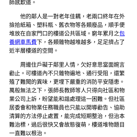
師感歎道。
他的鄰人是一對老年佳耦，老兩口終年在外
撿拾紙箱、塑料瓶、舊衣物等各類廢品，順手便
堆放在自家門口的樓道公共區域。窮年累月之
包
養網車馬費
下，各類雜物越堆越多，足足擠占了
近半層樓道的空間。
周邊住戶礙于鄰里人情，欠好意思當面婉言
勸止。可樓道內不只雜物遍地、通行受阻，還繁
殖了難聞的異味，更埋下嚴重的消防平安隱患。
萬般無法之下，張師長教師等人只得向社區和物
業公司上訴，盼望能和諧處理這一困難。但社區
居委會和物業任務職員也只能以開導勸告、協助
清算的方法停止處置，能完成短期整治，但治本
難治標，過后很快又會故態復萌，樓道堆物題目
一直難以根治。