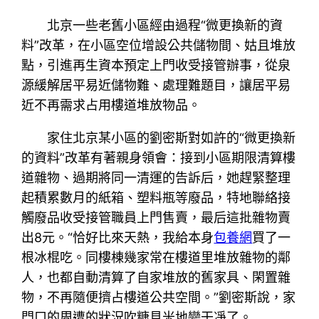
北京一些老舊小區經由過程“微更換新的資
料”改革，在小區空位增設公共儲物間、姑且堆放
點，引進再生資本預定上門收受接管辦事，從泉
源緩解居平易近儲物難、處理難題目，讓居平易
近不再需求占用樓道堆放物品。
家住北京某小區的劉密斯對如許的“微更換新
的資料”改革有著親身領會：接到小區期限清算樓
道雜物、過期將同一清運的告訴后，她趕緊整理
起積累數月的紙箱、塑料瓶等廢品，特地聯絡接
觸廢品收受接管職員上門售賣，最后這批雜物賣
出8元。“恰好比來天熱，我給本身
包養網
買了一
根冰棍吃。同樓棟幾家常在樓道里堆放雜物的鄰
人，也都自動清算了自家堆放的舊家具、閑置雜
物，不再隨便擠占樓道公共空間。”劉密斯說，家
門口的周遭的狀況吹糠見米地變干凈了。