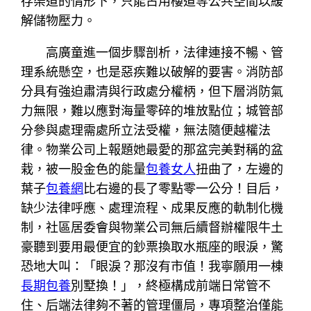
存渠道的情形下，只能占用樓道等公共空間以緩
解儲物壓力。
高廣童進一個步驟剖析，法律連接不暢、管
理系統懸空，也是惡疾難以破解的要害。消防部
分具有強迫肅清與行政處分權柄，但下層消防氣
力無限，難以應對海量零碎的堆放點位；城管部
分參與處理需處所立法受權，無法隨便越權法
律。物業公司上報題她最愛的那盆完美對稱的盆
栽，被一股金色的能量
包養女人
扭曲了，左邊的
葉子
包養網
比右邊的長了零點零一公分！目后，
缺少法律呼應、處理流程、成果反應的軌制化機
制，社區居委會與物業公司無后續督辦權限牛土
豪聽到要用最便宜的鈔票換取水瓶座的眼淚，驚
恐地大叫：「眼淚？那沒有市值！我寧願用一棟
長期包養
別墅換！」，終極構成前端日常管不
住、后端法律夠不著的管理僵局，專項整治僅能